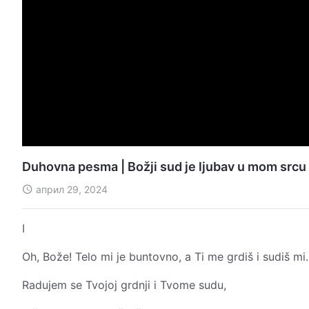
Duhovna pesma | Božji sud je ljubav u mom srcu
април 29, 2024
I
Oh, Bože! Telo mi je buntovno, a Ti me grdiš i sudiš mi.
Radujem se Tvojoj grdnji i Tvome sudu,