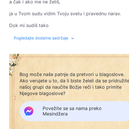
a čak i ako me ne želiš,
ja u Tvom sudu vidim Tvoju svetu i pravednu narav.
Dok mi sudiš tako
da i drugi u Tvom sudu mogu da vide Tvoju pravednu n
Pogledajte dodatne sadržaje
da i drugi u Tvom sudu mogu da vide Tvoju pravednu n
ja se osećam zadovoljno.
II
Bog može naše patnje da pretvori u blagoslove.
Ako verujete u to, da li biste želeli da se pridružit
Ako Tvoj sud može da izrazi Tvoju narav
našoj grupi da naučite Božje reči i tako primite
Njegove blagoslove?
i da svim stvorenim bićima omogući da sagledaju Tvoj
te ako moju ljubav prema Tebi može da učini čistijom
Povežite se sa nama preko
Mesindžera
kako bih mogao dostignem izgled nekoga ko je prave