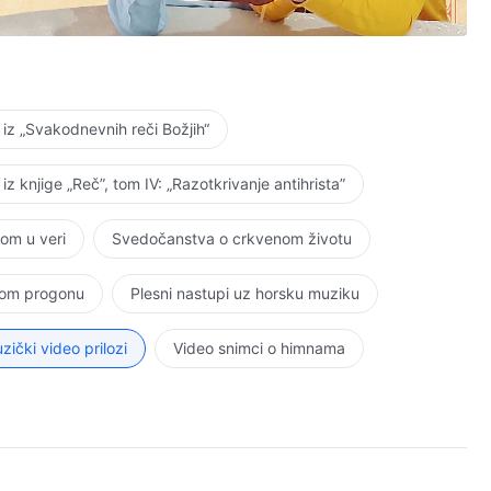
oja,
oja.
 iz „Svakodnevnih reči Božjih“
 iz knjige „Reč”, tom IV: „Razotkrivanje antihrista”
nom u veri
Svedočanstva o crkvenom životu
nje;
kom progonu
Plesni nastupi uz horsku muziku
zički video prilozi
Video snimci o himnama
o prepustim Tebi,
tim Tvojoj milosti.