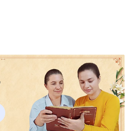
arav,
arav,
e
u pravednu narav,
dan,