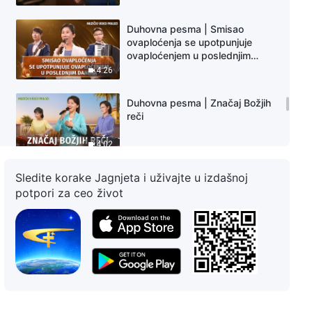
Duhovna pesma | Smisao
ovaploćenja se upotpunjuje
ovaploćenjem u poslednjim
danima
4:26
Duhovna pesma | Značaj Božjih
reči
4:02
Sledite korake Jagnjeta i uživajte u izdašnoj
Duhovna pesma | Oponašajte
Gospoda Isusa
potpori za ceo život
7:33
Duhovna pesma | Bog želi da
čovečanstvo traga za istinom i
preživi
8:47