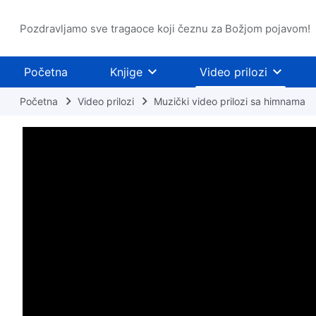
Pozdravljamo sve tragaoce koji čeznu za Božjom pojavom!
Početna
Knjige
Video prilozi
Početna
Video prilozi
Muzički video prilozi sa himnama