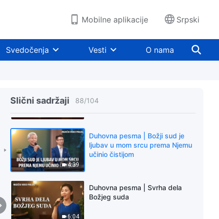
4:25
Mobilne aplikacije
Srpski
Duhovna pesma | Jedini put da
ljudski rod uđe u počinak
Svedočenja
Vesti
O nama
5:04
Duhovna pesma | Dolaskom Sina
čovečjeg svi ljudi se razotkrivaju
Slični sadržaji
88
/
104
7:32
Duhovna pesma | Božji sud je
ljubav u mom srcu prema Njemu
učinio čistijom
4:39
Duhovna pesma | Svrha dela
Božjeg suda
6:04