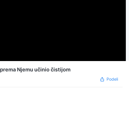
 prema Njemu učinio čistijom
Podeli