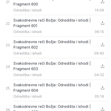
21
Fragment 600
Odredišta i ishodi
14:09
Svakodnevne reči Božje: Odredišta i ishodi |
22
Fragment 601
Odredišta i ishodi
06:15
Svakodnevne reči Božje: Odredišta i ishodi |
23
Fragment 602
Odredišta i ishodi
09:40
Svakodnevne reči Božje: Odredišta i ishodi |
24
Fragment 603
Odredišta i ishodi
04:32
Svakodnevne reči Božje: Odredišta i ishodi |
25
Fragment 604
Odredišta i ishodi
05:18
Svakodnevne reči Božje: Odredišta i ishodi |
26