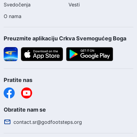
Svedočenja
Vesti
O nama
Preuzmite aplikaciju Crkva Svemogućeg Boga
Pratite nas
Obratite nam se
contact.sr@godfootsteps.org