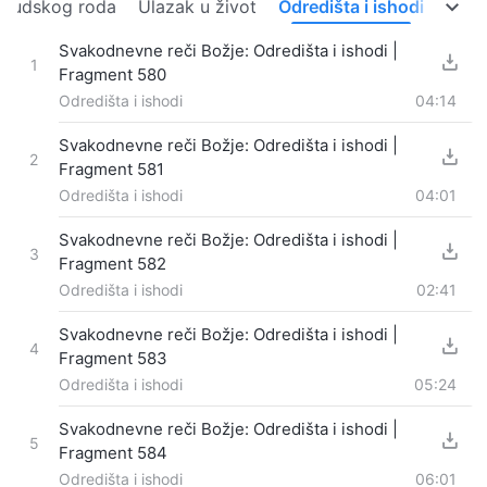
 ljudskog roda
Ulazak u život
Odredišta i ishodi
Svakodnevne reči Božje: Odredišta i ishodi |
1
Fragment 580
Odredišta i ishodi
04:14
Svakodnevne reči Božje: Odredišta i ishodi |
2
Fragment 581
Odredišta i ishodi
04:01
Svakodnevne reči Božje: Odredišta i ishodi |
3
Fragment 582
Odredišta i ishodi
02:41
Svakodnevne reči Božje: Odredišta i ishodi |
4
Fragment 583
Odredišta i ishodi
05:24
Svakodnevne reči Božje: Odredišta i ishodi |
5
Fragment 584
Odredišta i ishodi
06:01