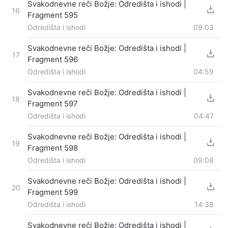
Svakodnevne reči Božje: Odredišta i ishodi |
16
Fragment 595
Odredišta i ishodi
09:03
Svakodnevne reči Božje: Odredišta i ishodi |
17
Fragment 596
Odredišta i ishodi
04:59
Svakodnevne reči Božje: Odredišta i ishodi |
18
Fragment 597
Odredišta i ishodi
04:47
Svakodnevne reči Božje: Odredišta i ishodi |
19
Fragment 598
Odredišta i ishodi
09:08
Svakodnevne reči Božje: Odredišta i ishodi |
20
Fragment 599
Odredišta i ishodi
14:38
Svakodnevne reči Božje: Odredišta i ishodi |