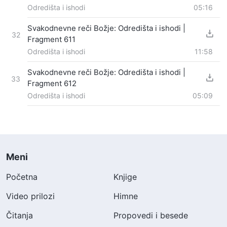
Odredišta i ishodi
05:16
Svakodnevne reči Božje: Odredišta i ishodi |
32
Fragment 611
Odredišta i ishodi
11:58
Svakodnevne reči Božje: Odredišta i ishodi |
33
Fragment 612
Odredišta i ishodi
05:09
Meni
Početna
Knjige
Video prilozi
Himne
Čitanja
Propovedi i besede