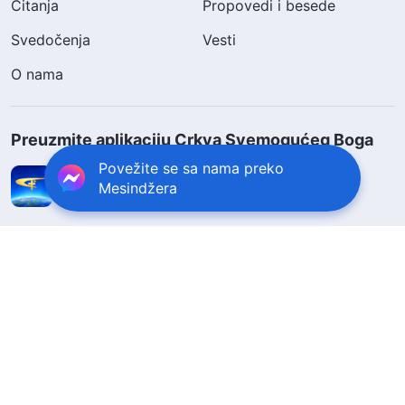
Čitanja
Propovedi i besede
Svedočenja
Vesti
O nama
Preuzmite aplikaciju Crkva Svemogućeg Boga
Povežite se sa nama preko
Mesindžera
Pratite nas
Obratite nam se
contact.sr@godfootsteps.org