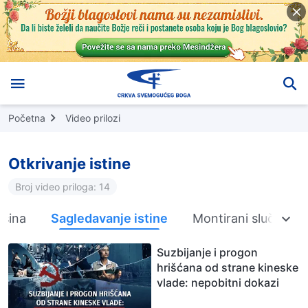
Početna
Video prilozi
Otkrivanje istine
Broj video priloga: 14
asina
Sagledavanje istine
Montirani slučaj Dž
Suzbijanje i progon
hrišćana od strane kineske
vlade: nepobitni dokazi