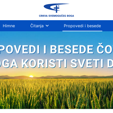
Himne
Čitanja
Propovedi i besede