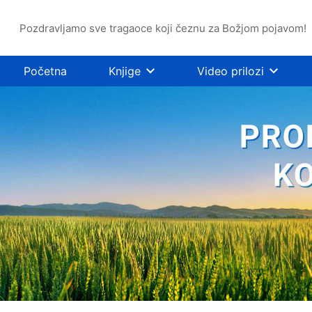
Pozdravljamo sve tragaoce koji čeznu za Božjom pojavom!
Početna
Knjige
Video prilozi