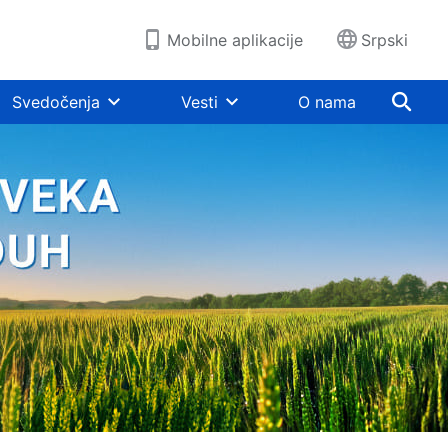
Mobilne aplikacije
Srpski
Svedočenja
Vesti
O nama