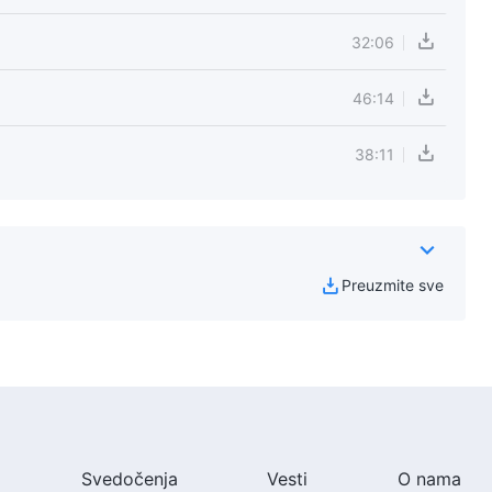
32:06
46:14
38:11
Preuzmite sve
Svedočenja
Vesti
O nama