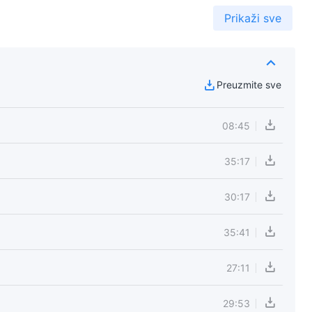
Prikaži sve
Preuzmite sve
08:45
35:17
30:17
35:41
27:11
29:53