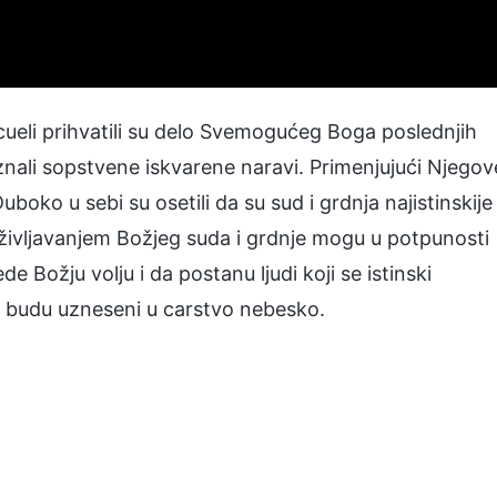
ueli prihvatili su delo Svemogućeg Boga poslednjih
oznali sopstvene iskvarene naravi. Primenjujući Njegov
Duboko u sebi su osetili da su sud i grdnja najistinskije
doživljavanjem Božjeg suda i grdnje mogu u potpunosti
 Božju volju i da postanu ljudi koji se istinski
a budu uzneseni u carstvo nebesko.