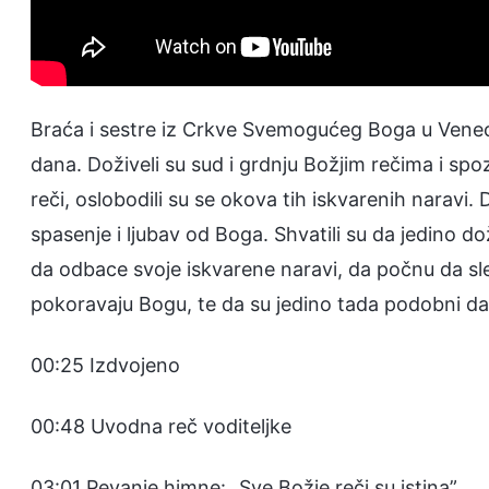
Braća i sestre iz Crkve Svemogućeg Boga u Venec
dana. Doživeli su sud i grdnju Božjim rečima i sp
reči, oslobodili su se okova tih iskvarenih naravi. 
spasenje i ljubav od Boga. Shvatili su da jedino 
da odbace svoje iskvarene naravi, da počnu da slede
pokoravaju Bogu, te da su jedino tada podobni d
00:25 Izdvojeno
00:48 Uvodna reč voditeljke
03:01 Pevanje himne: „Sve Božje reči su istina”