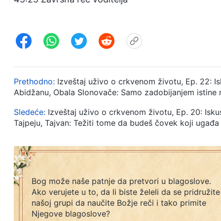
Prethodno:
Izveštaj uživo o crkvenom životu, Ep. 22:
Abidžanu, Obala Slonovače: Samo zadobijanjem istine
Sledeće:
Izveštaj uživo o crkvenom životu, Ep. 20: I
Tajpeju, Tajvan: Težiti tome da budeš čovek koji ugađ
Bog može naše patnje da pretvori u blagoslove.
Ako verujete u to, da li biste želeli da se pridružite
našoj grupi da naučite Božje reči i tako primite
Njegove blagoslove?