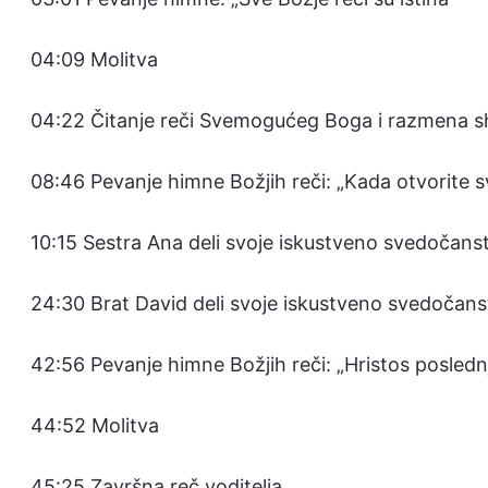
04:09 Molitva
04:22 Čitanje reči Svemogućeg Boga i razmena s
08:46 Pevanje himne Božjih reči: „Kada otvorite 
10:15 Sestra Ana deli svoje iskustveno svedočanst
24:30 Brat David deli svoje iskustveno svedočan
42:56 Pevanje himne Božjih reči: „Hristos posled
44:52 Molitva
45:25 Završna reč voditelja