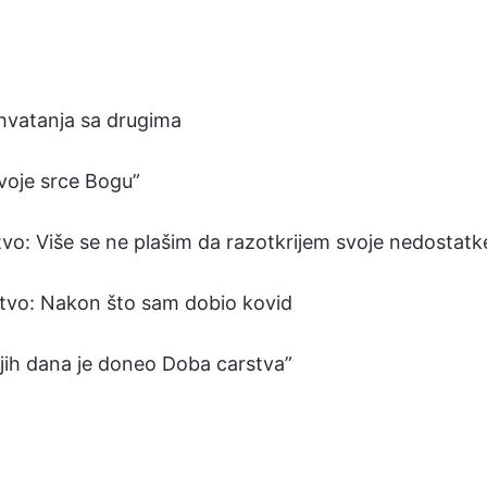
hvatanja sa drugima
svoje srce Bogu”
vo: Više se ne plašim da razotkrijem svoje nedostatk
stvo: Nakon što sam dobio kovid
njih dana je doneo Doba carstva”