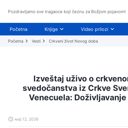
Pozdravljamo sve tragaoce koji čeznu za Božjom pojavom!
Početna
Knjige
Video prilozi
Početna
Vesti
Crkveni život Novog doba
Izveštaj uživo o crkveno
svedočanstva iz Crkve Sve
Venecuela: Doživljavanje 
мај 12, 2026