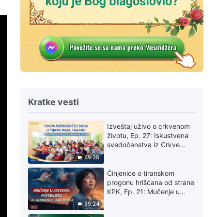
Kratke vesti
Izveštaj uživo o crkvenom
životu, Ep. 27: Iskustvena
svedočanstva iz Crkve
Svemogućeg Boga u Čijang
49:38
Maju, Tajland: Doživljavanje
suda je tako dragoceno
Činjenice o tiranskom
progonu hrišćana od strane
KPK, Ep. 21: Mučenje u
zatvoru: Postavljena za
39:24
„neprijatelja” zatvorenica