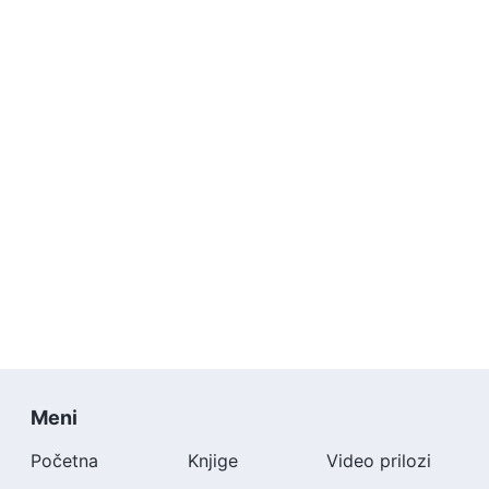
Meni
Početna
Knjige
Video prilozi