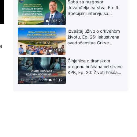
Soba za razgovor
Jevanđelja carstva, Ep. 9:
Specijalni intervju sa
australijskim vlasnikom
1:06:20
biznisa Lijem Kokapom
Izveštaj uživo o crkvenom
životu, Ep. 26: Iskustvena
svedočanstva Crkve
e
Svemogućeg Boga u El
49:52
Karmenu, u Ekvadoru:
Konačno pronalaženje puta
Činjenice o tiranskom
za očišćenje od greha
progonu hrišćana od strane
KPK, Ep. 20: Životi hrišćana
koje KPK godinama lovi
50:17