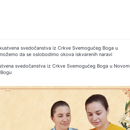
 Iskustvena svedočanstva iz Crkve Svemogućeg Boga u
 možemo da se oslobodimo okova iskvarenih naravi
skustvena svedočanstva iz Crkve Svemogućeg Boga u Novom
a Bogu