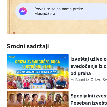
Povežite se sa nama preko
Mesindžera
Srodni sadržaji
Izveštaj uživo 
svedočenja iz cr
od greha
Hrišćani iz Crkve Sv
Svemogućeg Boga. Sp
41:28
Specijalni izveš
Poseban izvešta