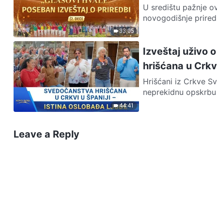
U središtu pažnje o
novogodišnje prired
33:05
Izveštaj uživo 
hrišćana u Crkvi
Hrišćani iz Crkve Sv
neprekidnu opskrbu 
44:41
Leave a Reply