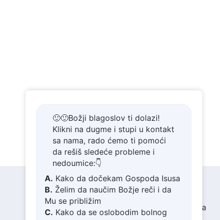
🙂🙂Božji blagoslov ti dolazi!
Klikni na dugme i stupi u kontakt
sa nama, rado ćemo ti pomoći
da rešiš sledeće probleme i
nedoumice:👇
A.
Kako da dočekam Gospoda Isusa
B.
Želim da naučim Božje reči i da
Mu se približim
Svedočenja
Vesti
O nama
C.
Kako da se oslobodim bolnog