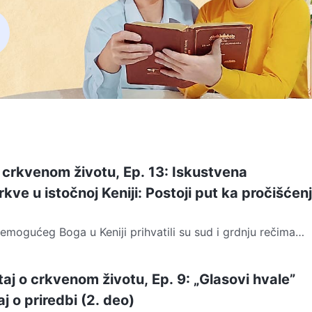
o crkvenom životu, Ep. 13: Iskustvena
kve u istočnoj Keniji: Postoji put ka pročišćen
emogućeg Boga u Keniji prihvatili su sud i grdnju rečima
oznali su sopstvene iskvarene naravi i...
taj o crkvenom životu, Ep. 9: „Glasovi hvale”
j o priredbi (2. deo)