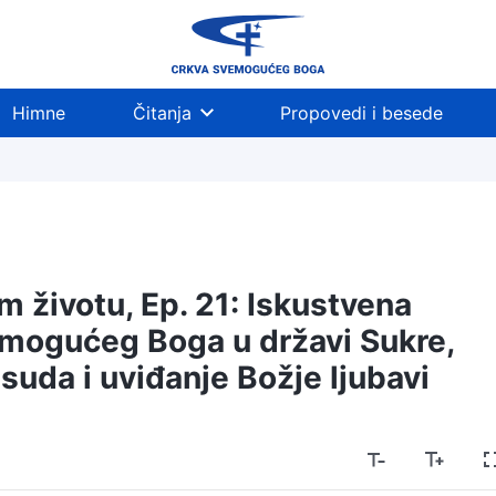
Himne
Čitanja
Propovedi i besede
m životu, Ep. 21: Iskustvena
mogućeg Boga u državi Sukre,
suda i uviđanje Božje ljubavi