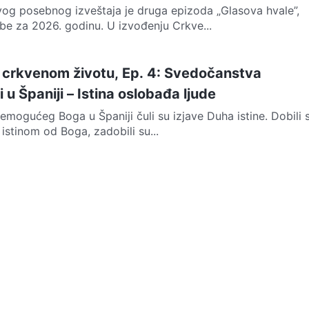
vog posebnog izveštaja je druga epizoda „Glasova hvale”,
be za 2026. godinu. U izvođenju Crkve...
o crkvenom životu, Ep. 4: Svedočanstva
 u Španiji – Istina oslobađa ljude
emogućeg Boga u Španiji čuli su izjave Duha istine. Dobili 
istinom od Boga, zadobili su...