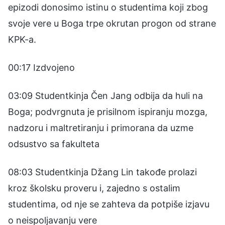
epizodi donosimo istinu o studentima koji zbog
svoje vere u Boga trpe okrutan progon od strane
KPK-a.
00:17 Izdvojeno
03:09 Studentkinja Čen Jang odbija da huli na
Boga; podvrgnuta je prisilnom ispiranju mozga,
nadzoru i maltretiranju i primorana da uzme
odsustvo sa fakulteta
08:03 Studentkinja Džang Lin takođe prolazi
kroz školsku proveru i, zajedno s ostalim
studentima, od nje se zahteva da potpiše izjavu
o neispoljavanju vere