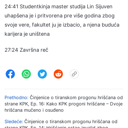
24:41 Studentkinja master studija Lin Sijuven
uhapšena je i pritvorena pre više godina zbog
svoje vere, fakultet ju je izbacio, a njena buduća
karijera je uništena
27:24 Završna reč
Prethodno:
Činjenice o tiranskom progonu hrišćana od
strane KPK, Ep. 16: Kako KPK progoni hrišćane – Dvoje
hrišćana mučeno i osuđeno
Sledeće:
Činjenice o tiranskom progonu hrišćana od
strane KPK, Ep. 14: Hrišćanin ostao invalid zbog