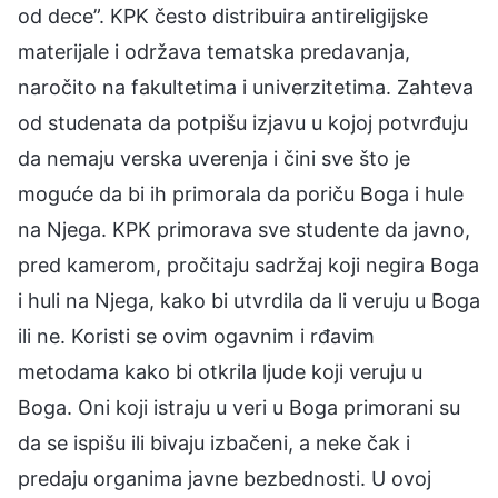
od dece”. KPK često distribuira antireligijske
materijale i održava tematska predavanja,
naročito na fakultetima i univerzitetima. Zahteva
od studenata da potpišu izjavu u kojoj potvrđuju
da nemaju verska uverenja i čini sve što je
moguće da bi ih primorala da poriču Boga i hule
na Njega. KPK primorava sve studente da javno,
pred kamerom, pročitaju sadržaj koji negira Boga
i huli na Njega, kako bi utvrdila da li veruju u Boga
ili ne. Koristi se ovim ogavnim i rđavim
metodama kako bi otkrila ljude koji veruju u
Boga. Oni koji istraju u veri u Boga primorani su
da se ispišu ili bivaju izbačeni, a neke čak i
predaju organima javne bezbednosti. U ovoj