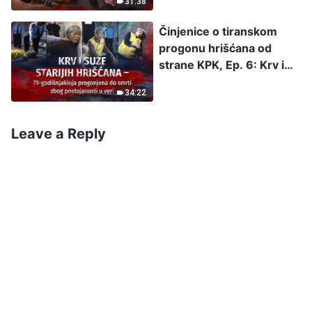
31:38
uhapšeno u Đilinu, dve
nadzornice ubijene
Činjenice o tiranskom
progonu hrišćana od
strane KPK, Ep. 6: Krv i
suze starijih hrišćana –
34:22
79-godišnjakinja
progonjena do smrti zbog
postojanosti u veri
Leave a Reply