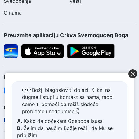
Svedočenja
Vesti
O nama
Preuzmite aplikaciju Crkva Svemogućeg Boga
Pratite nas
🙂🙂Božji blagoslov ti dolazi! Klikni na
dugme i stupi u kontakt sa nama, rado
ćemo ti pomoći da rešiš sledeće
Obratite nam se
probleme i nedoumice:👇
contact.sr@godfootsteps.org
A.
Kako da dočekam Gospoda Isusa
B.
Želim da naučim Božje reči i da Mu se
približim