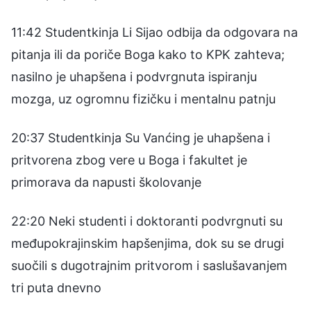
11:42 Studentkinja Li Sijao odbija da odgovara na
pitanja ili da poriče Boga kako to KPK zahteva;
nasilno je uhapšena i podvrgnuta ispiranju
mozga, uz ogromnu fizičku i mentalnu patnju
20:37 Studentkinja Su Vanćing je uhapšena i
pritvorena zbog vere u Boga i fakultet je
primorava da napusti školovanje
22:20 Neki studenti i doktoranti podvrgnuti su
međupokrajinskim hapšenjima, dok su se drugi
suočili s dugotrajnim pritvorom i saslušavanjem
tri puta dnevno