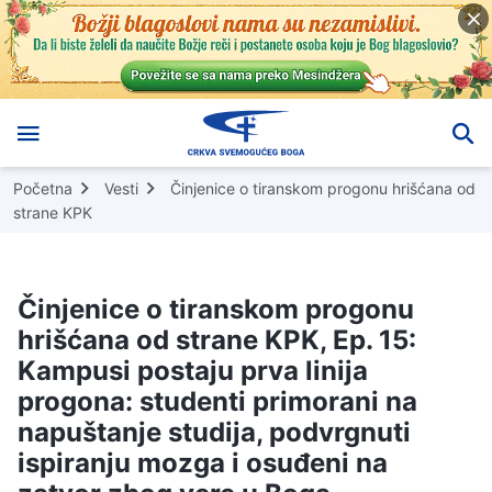
Početna
Vesti
Činjenice o tiranskom progonu hrišćana od
strane KPK
Činjenice o tiranskom progonu
hrišćana od strane KPK, Ep. 15:
Kampusi postaju prva linija
progona: studenti primorani na
napuštanje studija, podvrgnuti
ispiranju mozga i osuđeni na