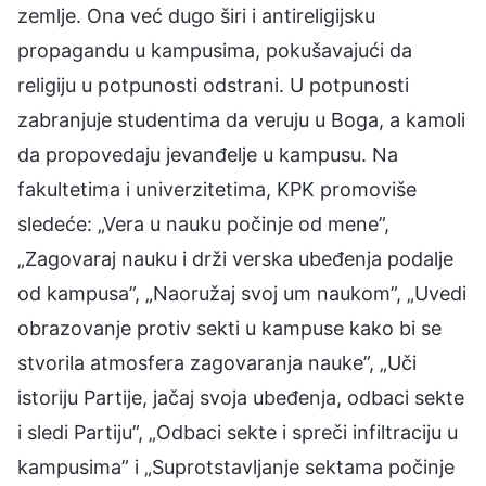
zemlje. Ona već dugo širi i antireligijsku
propagandu u kampusima, pokušavajući da
religiju u potpunosti odstrani. U potpunosti
zabranjuje studentima da veruju u Boga, a kamoli
da propovedaju jevanđelje u kampusu. Na
fakultetima i univerzitetima, KPK promoviše
sledeće: „Vera u nauku počinje od mene”,
„Zagovaraj nauku i drži verska ubeđenja podalje
od kampusa”, „Naoružaj svoj um naukom”, „Uvedi
obrazovanje protiv sekti u kampuse kako bi se
stvorila atmosfera zagovaranja nauke”, „Uči
istoriju Partije, jačaj svoja ubeđenja, odbaci sekte
i sledi Partiju”, „Odbaci sekte i spreči infiltraciju u
kampusima” i „Suprotstavljanje sektama počinje