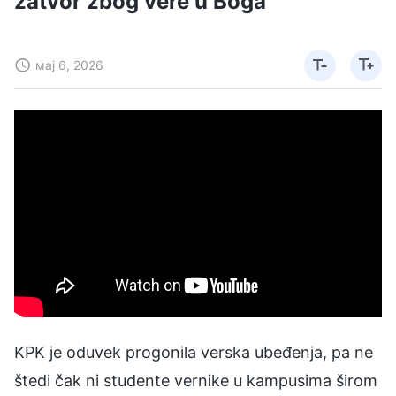
zatvor zbog vere u Boga
мај 6, 2026
KPK je oduvek progonila verska ubeđenja, pa ne
štedi čak ni studente vernike u kampusima širom