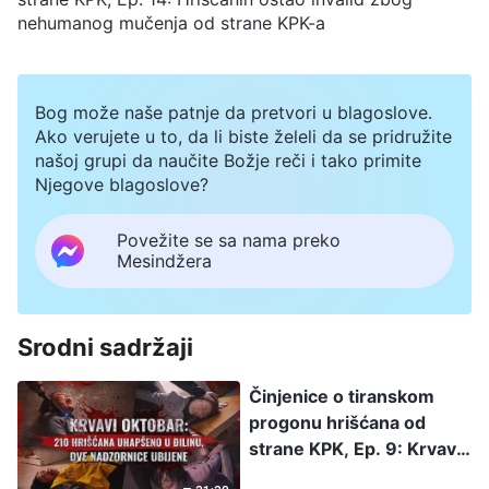
nehumanog mučenja od strane KPK-a
Bog može naše patnje da pretvori u blagoslove.
Ako verujete u to, da li biste želeli da se pridružite
našoj grupi da naučite Božje reči i tako primite
Njegove blagoslove?
Povežite se sa nama preko
Mesindžera
Srodni sadržaji
Činjenice o tiranskom
progonu hrišćana od
strane KPK, Ep. 9: Krvavi
oktobar: 210 hrišćana