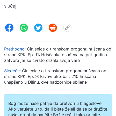
slučaj
Prethodno:
Činjenice o tiranskom progonu hrišćana od
strane KPK, Ep. 11: Hrišćanka osuđena na pet godina
zatvora jer se čvrsto držala svoje vere
Sledeće:
Činjenice o tiranskom progonu hrišćana od
strane KPK, Ep. 9: Krvavi oktobar: 210 hrišćana
uhapšeno u Đilinu, dve nadzornice ubijene
Bog može naše patnje da pretvori u blagoslove.
Ako verujete u to, da li biste želeli da se pridružite
našoj grupi da naučite Božje reči i tako primite