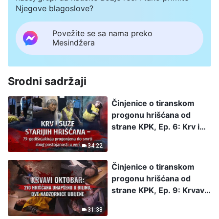
Njegove blagoslove?
Povežite se sa nama preko
Mesindžera
Srodni sadržaji
Činjenice o tiranskom
progonu hrišćana od
strane KPK, Ep. 6: Krv i
suze starijih hrišćana –
34:22
79-godišnjakinja
progonjena do smrti zbog
Činjenice o tiranskom
postojanosti u veri
progonu hrišćana od
strane KPK, Ep. 9: Krvavi
oktobar: 210 hrišćana
31:38
uhapšeno u Đilinu, dve