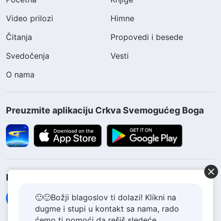
Video prilozi
Himne
Čitanja
Propovedi i besede
Svedočenja
Vesti
O nama
Preuzmite aplikaciju Crkva Svemogućeg Boga
Pratite nas
🙂🙂Božji blagoslov ti dolazi! Klikni na
dugme i stupi u kontakt sa nama, rado
ćemo ti pomoći da rešiš sledeće