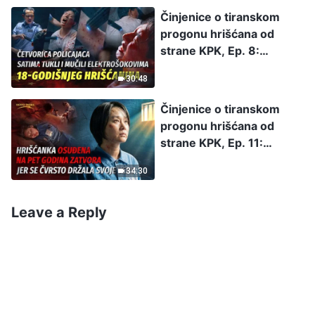
nadzornice ubijene
Činjenice o tiranskom
progonu hrišćana od
strane KPK, Ep. 8:
Četvorica policajaca
30:48
satima tukli i mučili
elektrošokovima 18-
Činjenice o tiranskom
godišnjeg hrišćanina
progonu hrišćana od
strane KPK, Ep. 11:
Hrišćanka osuđena na pet
34:30
godina zatvora jer se
čvrsto držala svoje vere
Leave a Reply