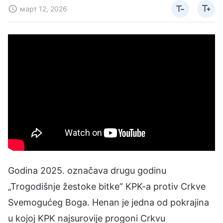
март 12, 2026
Godina 2025. označava drugu godinu
„Trogodišnje žestoke bitke” KPK-a protiv Crkve
Svemogućeg Boga. Henan je jedna od pokrajina
u kojoj KPK najsurovije progoni Crkvu