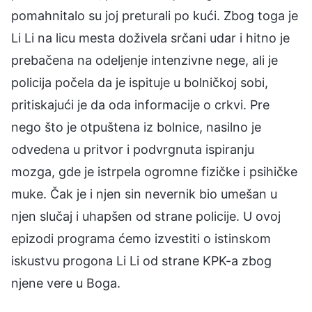
pomahnitalo su joj preturali po kući. Zbog toga je
Li Li na licu mesta doživela srčani udar i hitno je
prebačena na odeljenje intenzivne nege, ali je
policija počela da je ispituje u bolničkoj sobi,
pritiskajući je da oda informacije o crkvi. Pre
nego što je otpuštena iz bolnice, nasilno je
odvedena u pritvor i podvrgnuta ispiranju
mozga, gde je istrpela ogromne fizičke i psihičke
muke. Čak je i njen sin nevernik bio umešan u
njen slučaj i uhapšen od strane policije. U ovoj
epizodi programa ćemo izvestiti o istinskom
iskustvu progona Li Li od strane KPK-a zbog
njene vere u Boga.