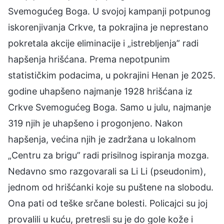
Svemogućeg Boga. U svojoj kampanji potpunog
iskorenjivanja Crkve, ta pokrajina je neprestano
pokretala akcije eliminacije i „istrebljenja” radi
hapšenja hrišćana. Prema nepotpunim
statističkim podacima, u pokrajini Henan je 2025.
godine uhapšeno najmanje 1928 hrišćana iz
Crkve Svemogućeg Boga. Samo u julu, najmanje
319 njih je uhapšeno i progonjeno. Nakon
hapšenja, većina njih je zadržana u lokalnom
„Centru za brigu” radi prisilnog ispiranja mozga.
Nedavno smo razgovarali sa Li Li (pseudonim),
jednom od hrišćanki koje su puštene na slobodu.
Ona pati od teške srčane bolesti. Policajci su joj
provalili u kuću, pretresli su je do gole kože i