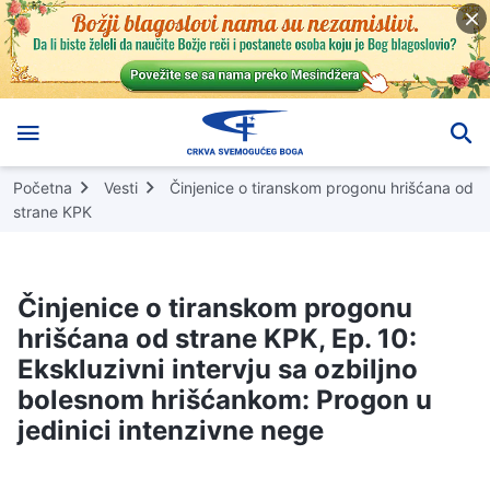
Početna
Vesti
Činjenice o tiranskom progonu hrišćana od
strane KPK
Činjenice o tiranskom progonu
hrišćana od strane KPK, Ep. 10:
Ekskluzivni intervju sa ozbiljno
bolesnom hrišćankom: Progon u
jedinici intenzivne nege