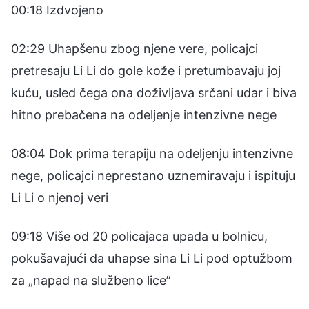
00:18 Izdvojeno
02:29 Uhapšenu zbog njene vere, policajci
pretresaju Li Li do gole kože i pretumbavaju joj
kuću, usled čega ona doživljava srčani udar i biva
hitno prebačena na odeljenje intenzivne nege
08:04 Dok prima terapiju na odeljenju intenzivne
nege, policajci neprestano uznemiravaju i ispituju
Li Li o njenoj veri
09:18 Više od 20 policajaca upada u bolnicu,
pokušavajući da uhapse sina Li Li pod optužbom
za „napad na službeno lice”