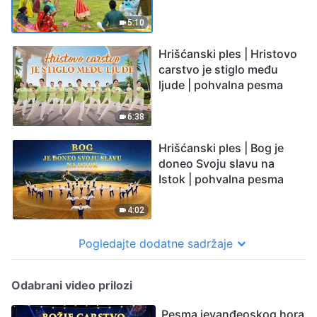
5:10
Hrišćanski ples | Hristovo
carstvo je stiglo među
ljude | pohvalna pesma
6:38
Hrišćanski ples | Bog je
doneo Svoju slavu na
Istok | pohvalna pesma
4:02
Pogledajte dodatne sadržaje
Odabrani video prilozi
Pesma jevanđeoskog hora