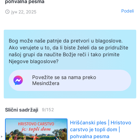
pohvalna pesma
Podeli
јун 22, 2025
Bog može naše patnje da pretvori u blagoslove.
Ako verujete u to, da li biste želeli da se pridružite
našoj grupi da naučite Božje reči i tako primite
Njegove blagoslove?
Povežite se sa nama preko
Mesindžera
Slični sadržaji
9
/
152
Hrišćanski ples | Hristovo
carstvo je topli dom |
pohvalna pesma