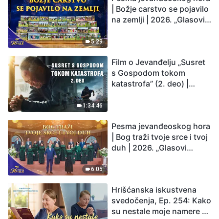
| Božje carstvo se pojavilo
na zemlji | 2026. „Glasovi
hvale”
5:29
Film o Jevanđelju „Susret
s Gospodom tokom
katastrofa” (2. deo) |
Zemlja ulazi u „period
masovnog izumiranja”.
1:34:46
Katastrofe su nastupile.
Pesma jevanđeoskog hora
Čovečanstvo ulazi u
| Bog traži tvoje srce i tvoj
odbrojavanje. Da li ste
duh | 2026. „Glasovi
pronašli način da
hvale”
preživite?
6:05
Hrišćanska iskustvena
svedočenja, Ep. 254: Kako
su nestale moje namere da