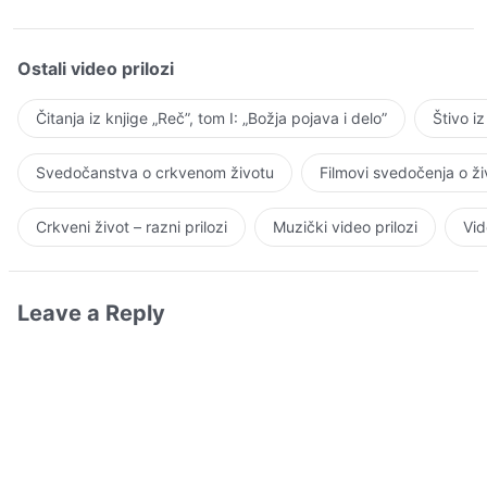
Ostali video prilozi
Čitanja iz knjige „Reč”, tom I: „Božja pojava i delo”
Štivo i
Svedočanstva o crkvenom životu
Filmovi svedočenja o ž
Crkveni život – razni prilozi
Muzički video prilozi
Vid
Leave a Reply