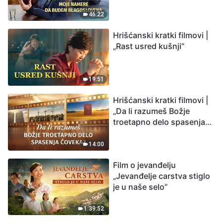
budem blagoslovena
46:22
Hrišćanski kratki filmovi |
„Rast usred kušnji”
19:51
Hrišćanski kratki filmovi |
„Da li razumeš Božje
troetapno delo spasenja
čoveka?”
14:00
Film o jevanđelju
„Jevanđelje carstva stiglo
je u naše selo”
1:39:52