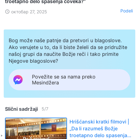
troetapno delo spasenja čoveka?”
Podeli
октобар 27, 2025
Bog može naše patnje da pretvori u blagoslove.
Ako verujete u to, da li biste želeli da se pridružite
našoj grupi da naučite Božje reči i tako primite
Njegove blagoslove?
Povežite se sa nama preko
Mesindžera
Slični sadržaji
5
/
7
Hrišćanski kratki filmovi |
„Da li razumeš Božje
troetapno delo spasenja