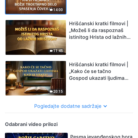
čoveka?”
14:00
Hrišćanski kratki filmovi |
„Možeš li da raspoznaš
istinitog Hrista od lažnih
hristosa?”
11:45
Hrišćanski kratki filmovi |
„Kako će se tačno
Gospod ukazati ljudima
kad Se vrati?”
20:15
Pogledajte dodatne sadržaje
Odabrani video prilozi
Pesma jevanđeoskog hora