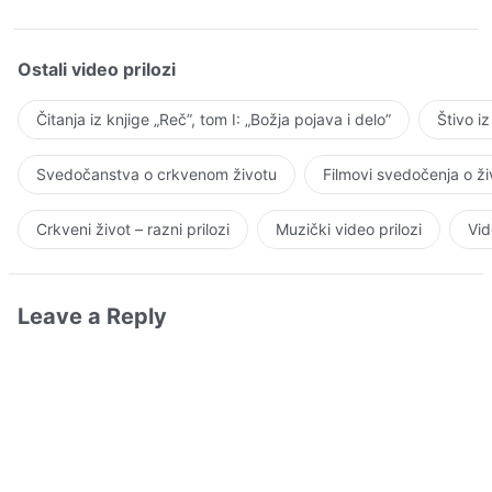
Ostali video prilozi
Čitanja iz knjige „Reč”, tom I: „Božja pojava i delo”
Štivo i
Svedočanstva o crkvenom životu
Filmovi svedočenja o ž
Crkveni život – razni prilozi
Muzički video prilozi
Vid
Leave a Reply