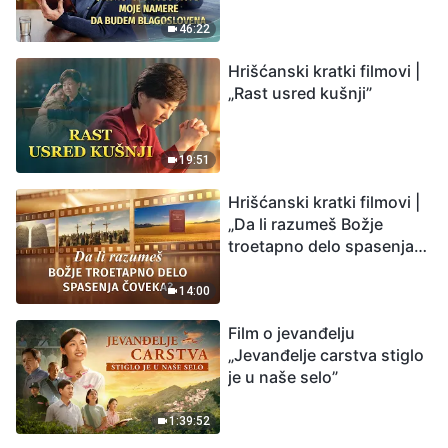
budem blagoslovena
46:22
Hrišćanski kratki filmovi |
„Rast usred kušnji”
19:51
Hrišćanski kratki filmovi |
„Da li razumeš Božje
troetapno delo spasenja
čoveka?”
14:00
Film o jevanđelju
„Jevanđelje carstva stiglo
je u naše selo”
1:39:52