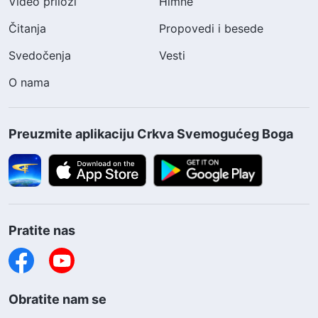
Video prilozi
Himne
Čitanja
Propovedi i besede
Svedočenja
Vesti
O nama
Preuzmite aplikaciju Crkva Svemogućeg Boga
Pratite nas
Obratite nam se