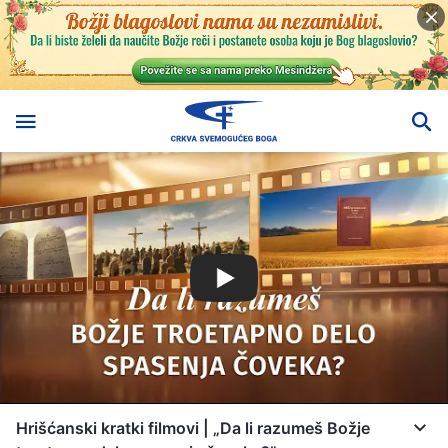
Hrišćanski kratki filmovi | „Da li razumeš Božje