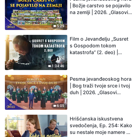
| Božje carstvo se pojavilo
na zemlji | 2026. „Glasovi
hvale”
5:29
Film o Jevanđelju „Susret
s Gospodom tokom
katastrofa” (2. deo) |
Zemlja ulazi u „period
masovnog izumiranja”.
1:34:46
Katastrofe su nastupile.
Pesma jevanđeoskog hora
Čovečanstvo ulazi u
| Bog traži tvoje srce i tvoj
odbrojavanje. Da li ste
duh | 2026. „Glasovi
pronašli način da
hvale”
preživite?
6:05
Hrišćanska iskustvena
svedočenja, Ep. 254: Kako
su nestale moje namere da