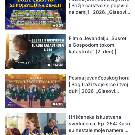
| Božje carstvo se pojavilo
na zemlji | 2026. „Glasovi
hvale”
5:29
Film o Jevanđelju „Susret
s Gospodom tokom
katastrofa” (2. deo) |
Zemlja ulazi u „period
masovnog izumiranja”.
1:34:46
Katastrofe su nastupile.
Pesma jevanđeoskog hora
Čovečanstvo ulazi u
| Bog traži tvoje srce i tvoj
odbrojavanje. Da li ste
duh | 2026. „Glasovi
pronašli način da
hvale”
preživite?
6:05
Hrišćanska iskustvena
svedočenja, Ep. 254: Kako
su nestale moje namere da