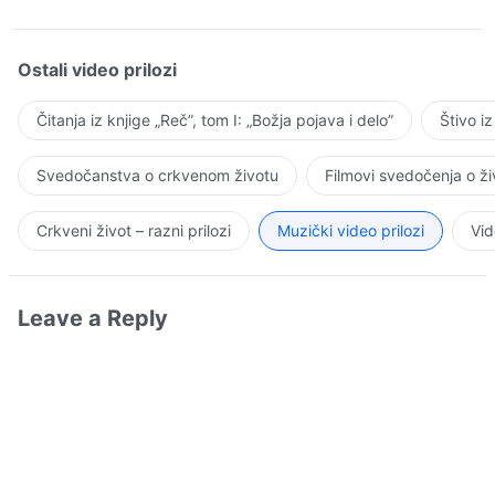
Ostali video prilozi
Čitanja iz knjige „Reč”, tom I: „Božja pojava i delo”
Štivo i
Svedočanstva o crkvenom životu
Filmovi svedočenja o ž
Crkveni život – razni prilozi
Muzički video prilozi
Vid
Leave a Reply