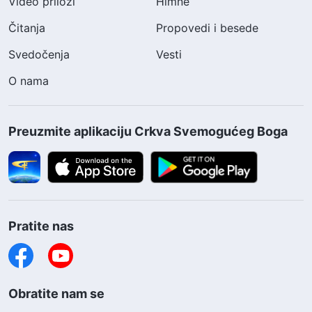
Video prilozi
Himne
Čitanja
Propovedi i besede
Svedočenja
Vesti
O nama
Preuzmite aplikaciju Crkva Svemogućeg Boga
Pratite nas
Obratite nam se