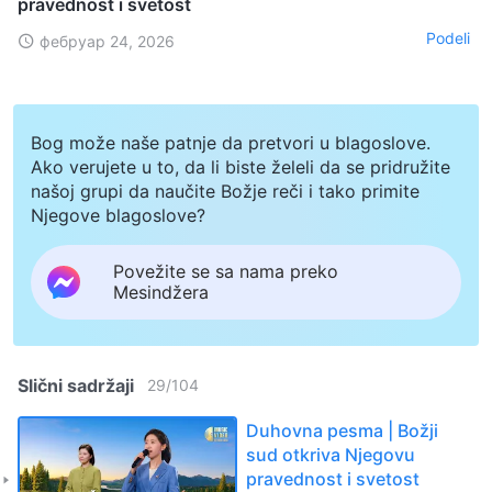
pravednost i svetost
Podeli
фебруар 24, 2026
Bog može naše patnje da pretvori u blagoslove.
Ako verujete u to, da li biste želeli da se pridružite
našoj grupi da naučite Božje reči i tako primite
Njegove blagoslove?
Povežite se sa nama preko
Mesindžera
Slični sadržaji
29
/
104
Duhovna pesma | Božji
sud otkriva Njegovu
pravednost i svetost