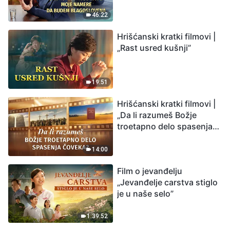
budem blagoslovena
46:22
Hrišćanski kratki filmovi |
„Rast usred kušnji”
19:51
Hrišćanski kratki filmovi |
„Da li razumeš Božje
troetapno delo spasenja
čoveka?”
14:00
Film o jevanđelju
„Jevanđelje carstva stiglo
je u naše selo”
1:39:52