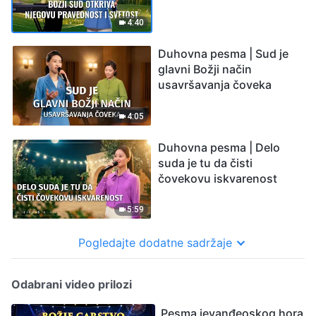
4:40
Duhovna pesma | Sud je
glavni Božji način
usavršavanja čoveka
4:05
Duhovna pesma | Delo
suda je tu da čisti
čovekovu iskvarenost
5:59
Pogledajte dodatne sadržaje
Odabrani video prilozi
Pesma jevanđeoskog hora