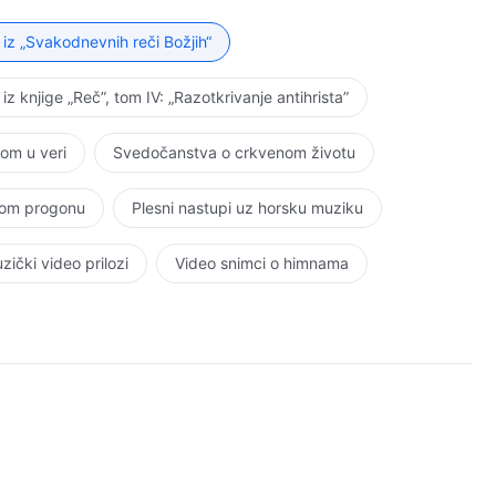
 Ako višegodišnje druženje sa Mnom ne samo da nije
istinu, već je, štaviše, usadilo tvoju zlobu u tvoju
 iz „Svakodnevnih reči Božjih“
go ranije već se i tvoje nerazumevanje Mene umnožilo,
ažem da tvoja bolest više nije samo površna, već je
 iz knjige „Reč”, tom IV: „Razotkrivanje antihrista”
je da sačekaš da se obavi sahrana. Ne moraš Me onda
užuje smrt, neoprostivi greh. Čak i kada bih mogao da se
nom u veri
Svedočanstva o crkvenom životu
 oduzme život, jer tvoj prestup prema naravi Božjoj nije
ođe vreme, nemoj Me kriviti što ti nisam rekao unapred.
kom progonu
Plesni nastupi uz horsku muziku
 – Bogom na zemlji – kao sa običnom osobom, to jest,
ćeš propasti. Ovo je Moja jedina opomena svima vama.
zički video prilozi
Video snimci o himnama