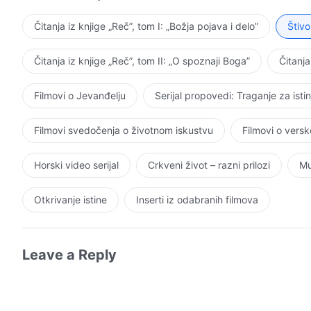
narav Božju, i tvoj kraj će biti veoma teško odrediti.
uspelo da te pretvori u osobu koja poseduje humanost i 
Čitanja iz knjige „Reč”, tom I: „Božja pojava i delo”
Štivo
prirodu, pa ne samo da imaš duplo više nadmenosti ne
toliko da Me smatraš svojim malim pomoćnikom, onda k
Čitanja iz knjige „Reč”, tom II: „O spoznaji Boga”
Čitanja
prodrla do samih tvojih kostiju. Sve što ti preostaje 
moliti da budem tvoj Bog, jer si počinio greh koji zasl
Filmovi o Jevanđelju
Serijal propovedi: Traganje za isti
smilujem na tebe, Bog na nebu će istrajati u tome da ti
običan problem, već je veoma ozbiljne prirode. Kada d
Filmovi svedočenja o životnom iskustvu
Filmovi o vers
Sve se svodi na ovo: kada se budeš družio sa Hristom
kada budeš verovao da je ovaj Bog samo osoba, tada 
Horski video serijal
Crkveni život – razni prilozi
Mu
Otkrivanje istine
Inserti iz odabranih filmova
Leave a Reply