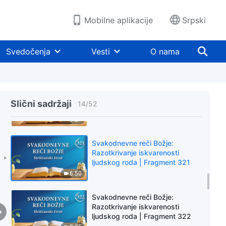
ljudskog roda | Fragment 318
7:54
Mobilne aplikacije
Srpski
Svakodnevne reči Božje:
Razotkrivanje iskvarenosti
Svedočenja
Vesti
O nama
ljudskog roda | Fragment 319
7:19
Svakodnevne reči Božje:
Razotkrivanje iskvarenosti
Slični sadržaji
14
/
52
ljudskog roda | Fragment 320
8:27
Svakodnevne reči Božje:
Razotkrivanje iskvarenosti
ljudskog roda | Fragment 321
6:50
Svakodnevne reči Božje:
Razotkrivanje iskvarenosti
ljudskog roda | Fragment 322