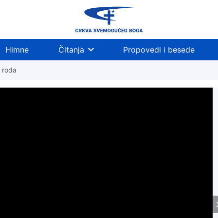
Himne
Čitanja
Propovedi i besede
g roda