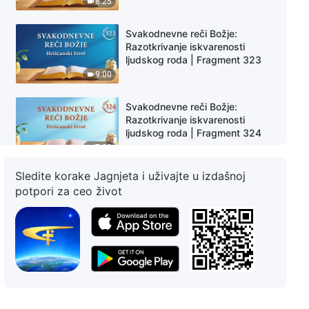
8:25
Svakodnevne reči Božje:
Razotkrivanje iskvarenosti
ljudskog roda | Fragment 323
9:00
Svakodnevne reči Božje:
Razotkrivanje iskvarenosti
ljudskog roda | Fragment 324
7:39
Sledite korake Jagnjeta i uživajte u izdašnoj
Svakodnevne reči Božje:
potpori za ceo život
Razotkrivanje iskvarenosti
ljudskog roda | Fragment 325
6:14
Svakodnevne reči Božje:
Razotkrivanje iskvarenosti
ljudskog roda | Fragment 326
4:53