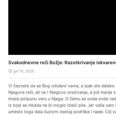
Svakodnevne reči Božje: Razotkrivanje iskvaren
јул 10, 2025
Vi čeznete da se Bog oduševi vama, a ipak ste daleko
Njegove reči, ali ne i Njegovo orezivanje, a još manje 
imate potpunu veru u Njega. O čemu se onda ovde radi? 
iz koje se nikada ne bi moglo izleći pile. Jer vaša vam v
umesto toga dala iluzorni osećaj podrške i nade. Cilj v