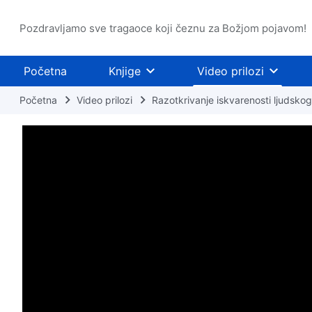
Pozdravljamo sve tragaoce koji čeznu za Božjom pojavom!
Početna
Knjige
Video prilozi
Početna
Video prilozi
Razotkrivanje iskvarenosti ljudsko