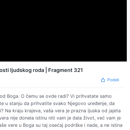
osti ljudskog roda | Fragment 321
Podeli
 od Boga. O čemu se ovde radi? Vi prihvatate samo
ste u stanju da prihvatite svako Njegovo uređenje, da
Na kraju krajeva, vaša vera je prazna ljuska od jajeta
era nije donela istinu niti vam je dala život, već vam je
aše vere u Boga su taj osećaj podrške i nade, a ne istina