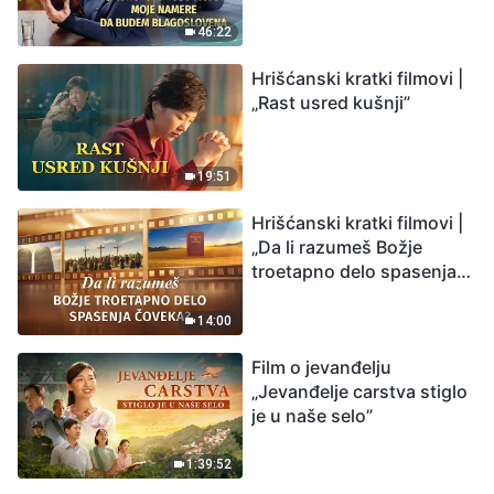
budem blagoslovena
46:22
Hrišćanski kratki filmovi |
„Rast usred kušnji”
19:51
Hrišćanski kratki filmovi |
„Da li razumeš Božje
troetapno delo spasenja
čoveka?”
14:00
Film o jevanđelju
„Jevanđelje carstva stiglo
je u naše selo”
1:39:52