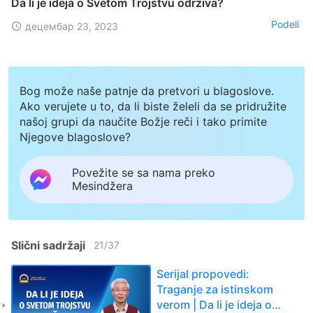
Da li je ideja o Svetom Trojstvu održiva?
Podeli
децембар 23, 2023
Bog može naše patnje da pretvori u blagoslove.
Ako verujete u to, da li biste želeli da se pridružite
našoj grupi da naučite Božje reči i tako primite
Njegove blagoslove?
Povežite se sa nama preko
Mesindžera
Slični sadržaji
21
/
37
Serijal propovedi:
Traganje za istinskom
verom | Da li je ideja o