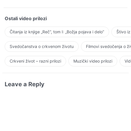
Ostali video prilozi
Čitanja iz knjige „Reč”, tom I: „Božja pojava i delo”
Štivo i
Svedočanstva o crkvenom životu
Filmovi svedočenja o ž
Crkveni život – razni prilozi
Muzički video prilozi
Vid
Leave a Reply