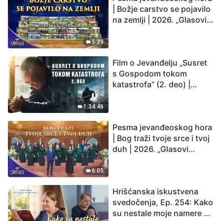
| Božje carstvo se pojavilo
na zemlji | 2026. „Glasovi
hvale”
5:29
Film o Jevanđelju „Susret
s Gospodom tokom
katastrofa” (2. deo) |
Zemlja ulazi u „period
masovnog izumiranja”.
1:34:46
Katastrofe su nastupile.
Pesma jevanđeoskog hora
Čovečanstvo ulazi u
| Bog traži tvoje srce i tvoj
odbrojavanje. Da li ste
duh | 2026. „Glasovi
pronašli način da
hvale”
preživite?
6:05
Hrišćanska iskustvena
svedočenja, Ep. 254: Kako
su nestale moje namere da