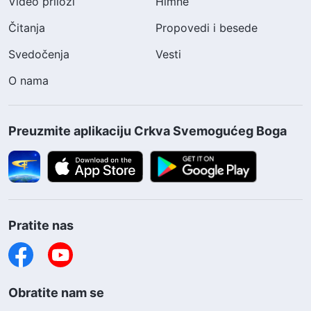
Video prilozi
Himne
Čitanja
Propovedi i besede
Svedočenja
Vesti
O nama
Preuzmite aplikaciju Crkva Svemogućeg Boga
Pratite nas
Obratite nam se