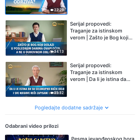
Svetom Trojstvu održiva?
27:23
Serijal propovedi:
Traganje za istinskom
verom | Zašto je Bog koji
dolazi u poslednjim
danima ovaploćen, a ne u
34:13
duhovnom obličju?
Serijal propovedi:
Traganje za istinskom
verom | Da li je istina da
su celokupno Božje delo i
sve Njegove reči zapisani
35:32
u Bibliji?
Pogledajte dodatne sadržaje
Odabrani video prilozi
Pesma jevanđeoskog hora