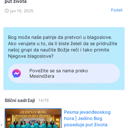
put života
Podeli
јун 19, 2025
Bog može naše patnje da pretvori u blagoslove.
Ako verujete u to, da li biste želeli da se pridružite
našoj grupi da naučite Božje reči i tako primite
Njegove blagoslove?
Povežite se sa nama preko
Mesindžera
Slični sadržaji
14
/
16
Pesma jevanđeoskog
hora | Jedino Bog
poseduje put života