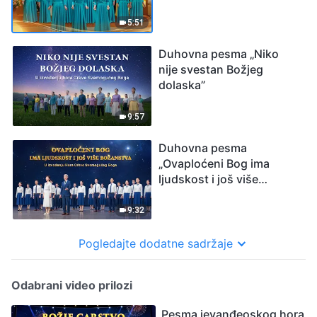
5:51
Duhovna pesma „Niko
nije svestan Božjeg
dolaska”
9:57
Duhovna pesma
„Ovaploćeni Bog ima
ljudskost i još više
božanstva”
9:32
Pogledajte dodatne sadržaje
Odabrani video prilozi
Pesma jevanđeoskog hora