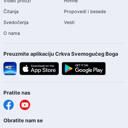
Video prilozi
Himne
Čitanja
Propovedi i besede
Svedočenja
Vesti
O nama
Preuzmite aplikaciju Crkva Svemogućeg Boga
Pratite nas
Obratite nam se