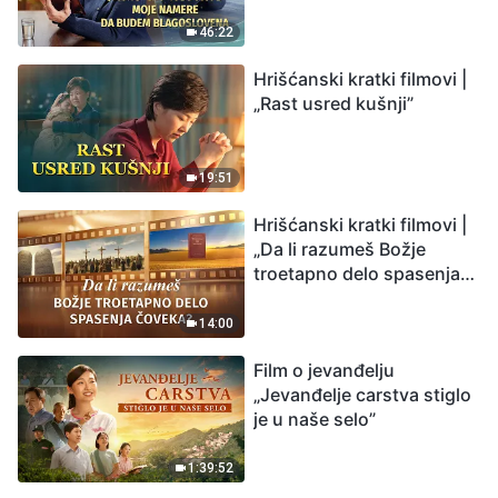
budem blagoslovena
46:22
Hrišćanski kratki filmovi |
„Rast usred kušnji”
19:51
Hrišćanski kratki filmovi |
„Da li razumeš Božje
troetapno delo spasenja
čoveka?”
14:00
Film o jevanđelju
„Jevanđelje carstva stiglo
je u naše selo”
1:39:52