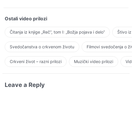
Ostali video prilozi
Čitanja iz knjige „Reč”, tom I: „Božja pojava i delo”
Štivo i
Svedočanstva o crkvenom životu
Filmovi svedočenja o ž
Crkveni život – razni prilozi
Muzički video prilozi
Vid
Leave a Reply