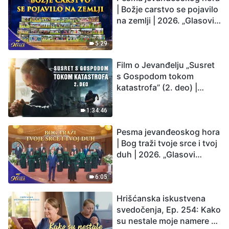
| Božje carstvo se pojavilo
na zemlji | 2026. „Glasovi
hvale”
5:29
Film o Jevanđelju „Susret
s Gospodom tokom
katastrofa” (2. deo) |
Zemlja ulazi u „period
masovnog izumiranja”.
1:34:46
Katastrofe su nastupile.
Pesma jevanđeoskog hora
Čovečanstvo ulazi u
| Bog traži tvoje srce i tvoj
odbrojavanje. Da li ste
duh | 2026. „Glasovi
pronašli način da
hvale”
preživite?
6:05
Hrišćanska iskustvena
svedočenja, Ep. 254: Kako
su nestale moje namere da