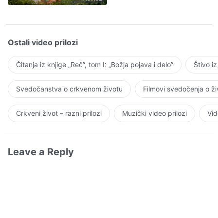
Ostali video prilozi
Čitanja iz knjige „Reč”, tom I: „Božja pojava i delo”
Štivo i
Svedočanstva o crkvenom životu
Filmovi svedočenja o ž
Crkveni život – razni prilozi
Muzički video prilozi
Vid
Leave a Reply