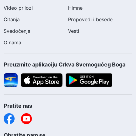
Video prilozi
Himne
Čitanja
Propovedi i besede
Svedočenja
Vesti
O nama
Preuzmite aplikaciju Crkva Svemogućeg Boga
Pratite nas
Obratite nam se