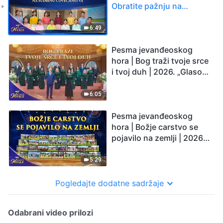
Obratite pažnju na
sudbinu čovečanstva |
2026. „Glasovi hvale”
6:49
Pesma jevanđeoskog
hora | Bog traži tvoje srce
i tvoj duh | 2026. „Glasovi
hvale”
6:05
Pesma jevanđeoskog
hora | Božje carstvo se
pojavilo na zemlji | 2026.
„Glasovi hvale”
5:29
Pogledajte dodatne sadržaje
Odabrani video prilozi