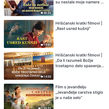
su nestale moje namere da
budem blagoslovena
46:22
Hrišćanski kratki filmovi |
„Rast usred kušnji”
19:51
Hrišćanski kratki filmovi |
„Da li razumeš Božje
troetapno delo spasenja
čoveka?”
14:00
Film o jevanđelju
„Jevanđelje carstva stiglo
je u naše selo”
1:39:52