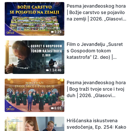
Pesma jevanđeoskog hora
| Božje carstvo se pojavilo
na zemlji | 2026. „Glasovi
hvale”
5:29
Film o Jevanđelju „Susret
s Gospodom tokom
katastrofa” (2. deo) |
Zemlja ulazi u „period
masovnog izumiranja”.
1:34:46
Katastrofe su nastupile.
Pesma jevanđeoskog hora
Čovečanstvo ulazi u
| Bog traži tvoje srce i tvoj
odbrojavanje. Da li ste
duh | 2026. „Glasovi
pronašli način da
hvale”
preživite?
6:05
Hrišćanska iskustvena
svedočenja, Ep. 254: Kako