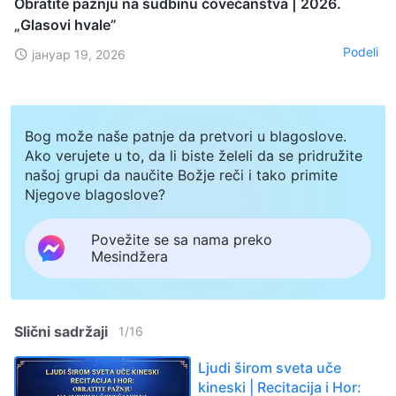
Obratite pažnju na sudbinu čovečanstva | 2026.
„Glasovi hvale”
Podeli
јануар 19, 2026
Bog može naše patnje da pretvori u blagoslove.
Ako verujete u to, da li biste želeli da se pridružite
našoj grupi da naučite Božje reči i tako primite
Njegove blagoslove?
Povežite se sa nama preko
Mesindžera
Slični sadržaji
1
/
16
Ljudi širom sveta uče
kineski | Recitacija i Hor: