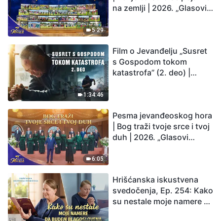
na zemlji | 2026. „Glasovi
hvale”
5:29
Film o Jevanđelju „Susret
s Gospodom tokom
katastrofa” (2. deo) |
Zemlja ulazi u „period
masovnog izumiranja”.
1:34:46
Katastrofe su nastupile.
Pesma jevanđeoskog hora
Čovečanstvo ulazi u
| Bog traži tvoje srce i tvoj
odbrojavanje. Da li ste
duh | 2026. „Glasovi
pronašli način da
hvale”
preživite?
6:05
Hrišćanska iskustvena
svedočenja, Ep. 254: Kako
su nestale moje namere da
budem blagoslovena