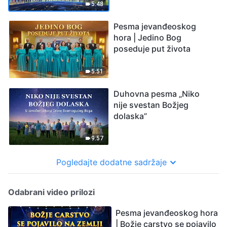
5:48
Pesma jevanđeoskog
hora | Jedino Bog
poseduje put života
5:51
Duhovna pesma „Niko
nije svestan Božjeg
dolaska”
9:57
Pogledajte dodatne sadržaje
Odabrani video prilozi
Pesma jevanđeoskog hora
| Božje carstvo se pojavilo