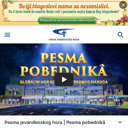
Pesma jevanđeoskog hora | Pesma pobednikâ