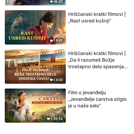
46:22
Hrišćanski kratki filmovi |
„Rast usred kušnji”
19:51
Hrišćanski kratki filmovi |
„Da li razumeš Božje
troetapno delo spasenja
čoveka?”
14:00
Film o jevanđelju
„Jevanđelje carstva stiglo
je u naše selo”
1:39:52