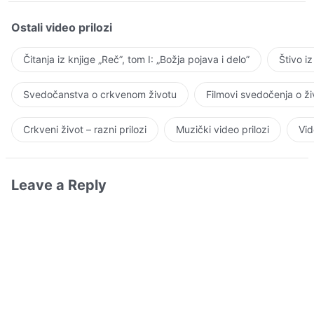
Ostali video prilozi
Čitanja iz knjige „Reč”, tom I: „Božja pojava i delo”
Štivo i
Svedočanstva o crkvenom životu
Filmovi svedočenja o ž
Crkveni život – razni prilozi
Muzički video prilozi
Vid
Leave a Reply