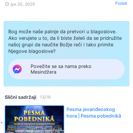
Podeli
јун 20, 2025
Bog može naše patnje da pretvori u blagoslove.
Ako verujete u to, da li biste želeli da se pridružite
našoj grupi da naučite Božje reči i tako primite
Njegove blagoslove?
Povežite se sa nama preko
Mesindžera
Slični sadržaji
13
/
16
Pesma jevanđeoskog
hora | Pesma pobednikâ