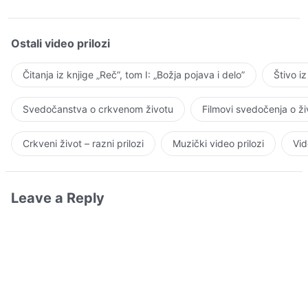
Ostali video prilozi
Čitanja iz knjige „Reč”, tom I: „Božja pojava i delo”
Štivo i
Svedočanstva o crkvenom životu
Filmovi svedočenja o ž
Crkveni život – razni prilozi
Muzički video prilozi
Vid
Leave a Reply