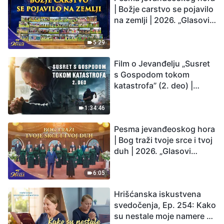
| Božje carstvo se pojavilo
na zemlji | 2026. „Glasovi
hvale”
5:29
Film o Jevanđelju „Susret
s Gospodom tokom
katastrofa” (2. deo) |
Zemlja ulazi u „period
masovnog izumiranja”.
1:34:46
Katastrofe su nastupile.
Pesma jevanđeoskog hora
Čovečanstvo ulazi u
| Bog traži tvoje srce i tvoj
odbrojavanje. Da li ste
duh | 2026. „Glasovi
pronašli način da
hvale”
preživite?
6:05
Hrišćanska iskustvena
svedočenja, Ep. 254: Kako
su nestale moje namere da