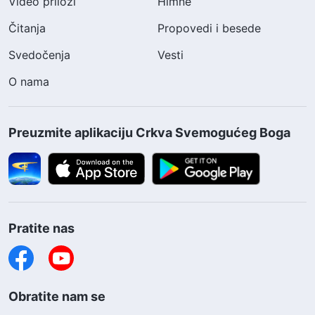
Video prilozi
Himne
Čitanja
Propovedi i besede
Svedočenja
Vesti
O nama
Preuzmite aplikaciju Crkva Svemogućeg Boga
Pratite nas
Obratite nam se