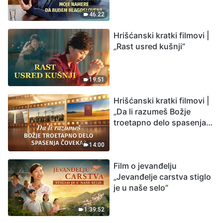
budem blagoslovena
46:22
Hrišćanski kratki filmovi |
„Rast usred kušnji”
19:51
Hrišćanski kratki filmovi |
„Da li razumeš Božje
troetapno delo spasenja
čoveka?”
14:00
Film o jevanđelju
„Jevanđelje carstva stiglo
je u naše selo”
1:39:52