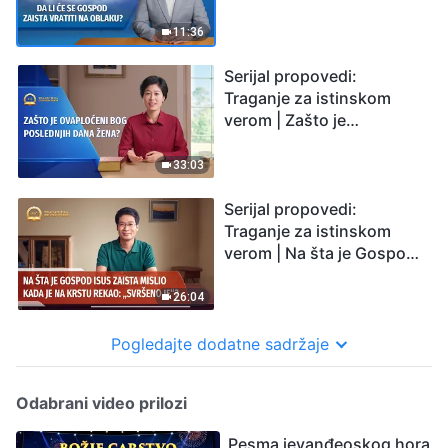
zaista vratiti na oblaku?
11:36
Serijal propovedi:
Traganje za istinskom
verom | Zašto je
ovaploćeni Bog
poslednjih dana žena?
33:03
Serijal propovedi:
Traganje za istinskom
verom | Na šta je Gospod
Isus zaista mislio kada je
na krstu rekao: „Svršeno
26:04
je“?
Pogledajte dodatne sadržaje
Odabrani video prilozi
Pesma jevanđeoskog hora