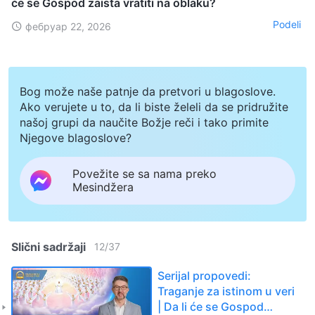
će se Gospod zaista vratiti na oblaku?
Podeli
фебруар 22, 2026
Bog može naše patnje da pretvori u blagoslove.
Ako verujete u to, da li biste želeli da se pridružite
našoj grupi da naučite Božje reči i tako primite
Njegove blagoslove?
Povežite se sa nama preko
Mesindžera
Slični sadržaji
12
/
37
Serijal propovedi:
Traganje za istinom u veri
| Da li će se Gospod