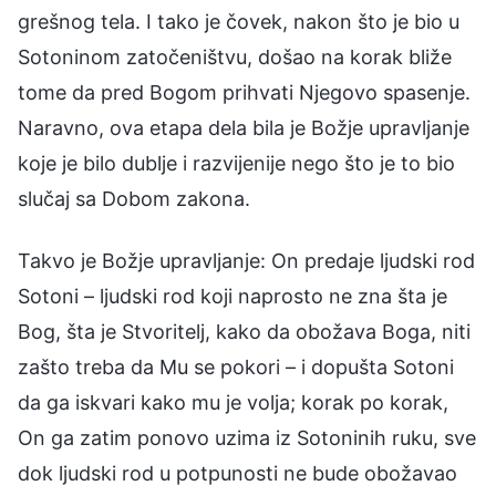
grešnog tela. I tako je čovek, nakon što je bio u
Sotoninom zatočeništvu, došao na korak bliže
tome da pred Bogom prihvati Njegovo spasenje.
Naravno, ova etapa dela bila je Božje upravljanje
koje je bilo dublje i razvijenije nego što je to bio
slučaj sa Dobom zakona.
Takvo je Božje upravljanje: On predaje ljudski rod
Sotoni – ljudski rod koji naprosto ne zna šta je
Bog, šta je Stvoritelj, kako da obožava Boga, niti
zašto treba da Mu se pokori – i dopušta Sotoni
da ga iskvari kako mu je volja; korak po korak,
On ga zatim ponovo uzima iz Sotoninih ruku, sve
dok ljudski rod u potpunosti ne bude obožavao