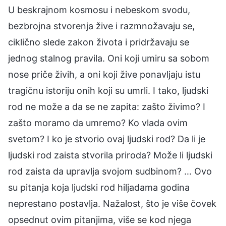
U beskrajnom kosmosu i nebeskom svodu,
bezbrojna stvorenja žive i razmnožavaju se,
ciklično slede zakon života i pridržavaju se
jednog stalnog pravila. Oni koji umiru sa sobom
nose priče živih, a oni koji žive ponavljaju istu
tragičnu istoriju onih koji su umrli. I tako, ljudski
rod ne može a da se ne zapita: zašto živimo? I
zašto moramo da umremo? Ko vlada ovim
svetom? I ko je stvorio ovaj ljudski rod? Da li je
ljudski rod zaista stvorila priroda? Može li ljudski
rod zaista da upravlja svojom sudbinom? … Ovo
su pitanja koja ljudski rod hiljadama godina
neprestano postavlja. Nažalost, što je više čovek
opsednut ovim pitanjima, više se kod njega