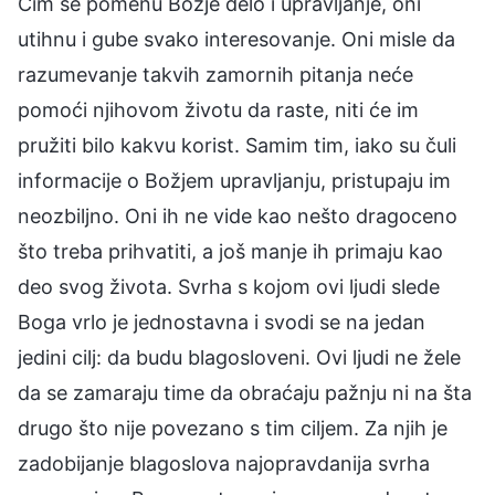
Čim se pomenu Božje delo i upravljanje, oni
utihnu i gube svako interesovanje. Oni misle da
razumevanje takvih zamornih pitanja neće
pomoći njihovom životu da raste, niti će im
pružiti bilo kakvu korist. Samim tim, iako su čuli
informacije o Božjem upravljanju, pristupaju im
neozbiljno. Oni ih ne vide kao nešto dragoceno
što treba prihvatiti, a još manje ih primaju kao
deo svog života. Svrha s kojom ovi ljudi slede
Boga vrlo je jednostavna i svodi se na jedan
jedini cilj: da budu blagosloveni. Ovi ljudi ne žele
da se zamaraju time da obraćaju pažnju ni na šta
drugo što nije povezano s tim ciljem. Za njih je
zadobijanje blagoslova najopravdanija svrha