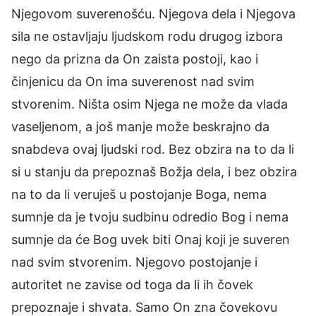
Njegovom suverenošću. Njegova dela i Njegova
sila ne ostavljaju ljudskom rodu drugog izbora
nego da prizna da On zaista postoji, kao i
činjenicu da On ima suverenost nad svim
stvorenim. Ništa osim Njega ne može da vlada
vaseljenom, a još manje može beskrajno da
snabdeva ovaj ljudski rod. Bez obzira na to da li
si u stanju da prepoznaš Božja dela, i bez obzira
na to da li veruješ u postojanje Boga, nema
sumnje da je tvoju sudbinu odredio Bog i nema
sumnje da će Bog uvek biti Onaj koji je suveren
nad svim stvorenim. Njegovo postojanje i
autoritet ne zavise od toga da li ih čovek
prepoznaje i shvata. Samo On zna čovekovu