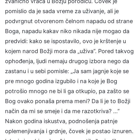
zvanično vraća u Božju porodicu. Čovek je
pomislio da je sada vreme za uživanje, ali je
podvrgnut otvorenom čelnom napadu od strane
Boga, napadu kakav niko nikada nije mogao da
predvidi: kako se ispostavilo, ovo je krštenje u
kojem narod Božji mora da „uživa”. Pored takvog
ophođenja, ljudi nemaju drugog izbora nego da
zastanu i u sebi pomisle: „Ja sam jagnje koje se
pre mnogo godina izgubilo i na koje je Bog
potrošio mnogo ne bi li ga otkupio, pa zašto se
Bog ovako ponaša prema meni? Da li je to Božji
način da mi se smeje i da me razotkriva? …”
Nakon godina iskustva, podnošenja patnje
oplemenjivanja i grdnje, čovek je postao iznuren.