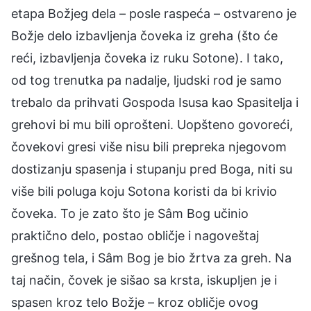
etapa Božjeg dela – posle raspeća – ostvareno je
Božje delo izbavljenja čoveka iz greha (što će
reći, izbavljenja čoveka iz ruku Sotone). I tako,
od tog trenutka pa nadalje, ljudski rod je samo
trebalo da prihvati Gospoda Isusa kao Spasitelja i
grehovi bi mu bili oprošteni. Uopšteno govoreći,
čovekovi gresi više nisu bili prepreka njegovom
dostizanju spasenja i stupanju pred Boga, niti su
više bili poluga koju Sotona koristi da bi krivio
čoveka. To je zato što je Sâm Bog učinio
praktično delo, postao obličje i nagoveštaj
grešnog tela, i Sâm Bog je bio žrtva za greh. Na
taj način, čovek je sišao sa krsta, iskupljen je i
spasen kroz telo Božje – kroz obličje ovog