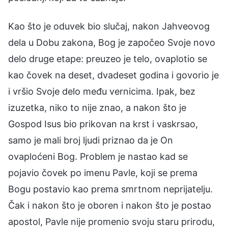
Kao što je oduvek bio slučaj, nakon Jahveovog
dela u Dobu zakona, Bog je započeo Svoje novo
delo druge etape: preuzeo je telo, ovaplotio se
kao čovek na deset, dvadeset godina i govorio je
i vršio Svoje delo među vernicima. Ipak, bez
izuzetka, niko to nije znao, a nakon što je
Gospod Isus bio prikovan na krst i vaskrsao,
samo je mali broj ljudi priznao da je On
ovaploćeni Bog. Problem je nastao kad se
pojavio čovek po imenu Pavle, koji se prema
Bogu postavio kao prema smrtnom neprijatelju.
Čak i nakon što je oboren i nakon što je postao
apostol, Pavle nije promenio svoju staru prirodu,