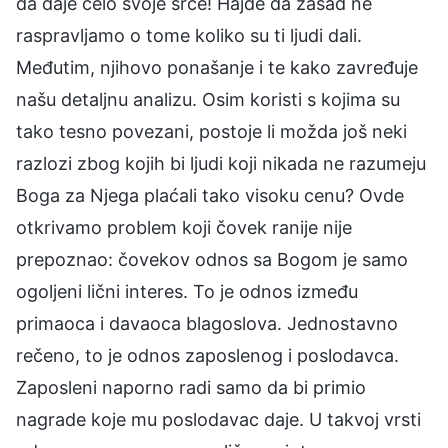
da daje celo svoje srce! Hajde da zasad ne
raspravljamo o tome koliko su ti ljudi dali.
Međutim, njihovo ponašanje i te kako zavređuje
našu detaljnu analizu. Osim koristi s kojima su
tako tesno povezani, postoje li možda još neki
razlozi zbog kojih bi ljudi koji nikada ne razumeju
Boga za Njega plaćali tako visoku cenu? Ovde
otkrivamo problem koji čovek ranije nije
prepoznao: čovekov odnos sa Bogom je samo
ogoljeni lični interes. To je odnos između
primaoca i davaoca blagoslova. Jednostavno
rečeno, to je odnos zaposlenog i poslodavca.
Zaposleni naporno radi samo da bi primio
nagrade koje mu poslodavac daje. U takvoj vrsti