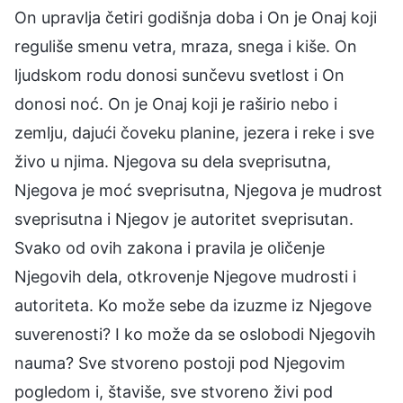
On upravlja četiri godišnja doba i On je Onaj koji
reguliše smenu vetra, mraza, snega i kiše. On
ljudskom rodu donosi sunčevu svetlost i On
donosi noć. On je Onaj koji je raširio nebo i
zemlju, dajući čoveku planine, jezera i reke i sve
živo u njima. Njegova su dela sveprisutna,
Njegova je moć sveprisutna, Njegova je mudrost
sveprisutna i Njegov je autoritet sveprisutan.
Svako od ovih zakona i pravila je oličenje
Njegovih dela, otkrovenje Njegove mudrosti i
autoriteta. Ko može sebe da izuzme iz Njegove
suverenosti? I ko može da se oslobodi Njegovih
nauma? Sve stvoreno postoji pod Njegovim
pogledom i, štaviše, sve stvoreno živi pod