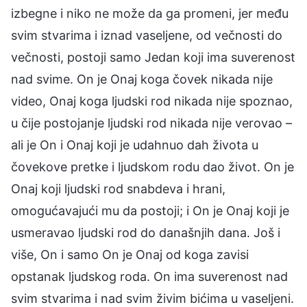
izbegne i niko ne može da ga promeni, jer među
svim stvarima i iznad vaseljene, od večnosti do
večnosti, postoji samo Jedan koji ima suverenost
nad svime. On je Onaj koga čovek nikada nije
video, Onaj koga ljudski rod nikada nije spoznao,
u čije postojanje ljudski rod nikada nije verovao –
ali je On i Onaj koji je udahnuo dah života u
čovekove pretke i ljudskom rodu dao život. On je
Onaj koji ljudski rod snabdeva i hrani,
omogućavajući mu da postoji; i On je Onaj koji je
usmeravao ljudski rod do današnjih dana. Još i
više, On i samo On je Onaj od koga zavisi
opstanak ljudskog roda. On ima suverenost nad
svim stvarima i nad svim živim bićima u vaseljeni.