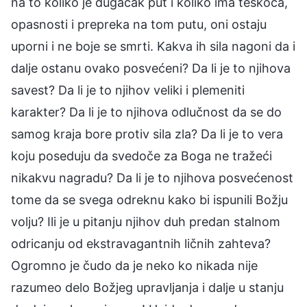
na to koliko je dugačak put i koliko ima teškoća,
opasnosti i prepreka na tom putu, oni ostaju
uporni i ne boje se smrti. Kakva ih sila nagoni da i
dalje ostanu ovako posvećeni? Da li je to njihova
savest? Da li je to njihov veliki i plemeniti
karakter? Da li je to njihova odlučnost da se do
samog kraja bore protiv sila zla? Da li je to vera
koju poseduju da svedoče za Boga ne tražeći
nikakvu nagradu? Da li je to njihova posvećenost
tome da se svega odreknu kako bi ispunili Božju
volju? Ili je u pitanju njihov duh predan stalnom
odricanju od ekstravagantnih ličnih zahteva?
Ogromno je čudo da je neko ko nikada nije
razumeo delo Božjeg upravljanja i dalje u stanju