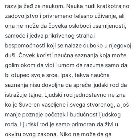
razvija žeđ za naukom. Nauka nudi kratkotrajno
zadovoljstvo i privremeno telesno uživanje, ali
ona ne može da čoveka oslobodi usamljenosti,
samoće i jedva prikrivenog straha i
bespomoćnosti koji se nalaze duboko u njegovoj
duši. Čovek koristi naučna saznanja koja može
golim okom da vidi i umom da razume samo da
bi otupeo svoje srce. Ipak, takva naučna
saznanja nisu dovoljna da spreče ljudski rod da
istražuje tajne. Ljudski rod jednostavno ne zna
ko je Suveren vaseljene i svega stvorenog, a još
manje poznaje početak i budućnost ljudskog
roda. Ljudski rod je samo primoran da živi u
okviru ovog zakona. Niko ne može da ga