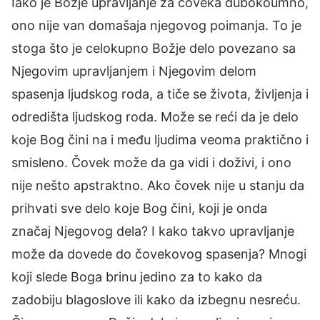
Iako je Božje upravljanje za čoveka dubokoumno,
ono nije van domašaja njegovog poimanja. To je
stoga što je celokupno Božje delo povezano sa
Njegovim upravljanjem i Njegovim delom
spasenja ljudskog roda, a tiče se života, življenja i
odredišta ljudskog roda. Može se reći da je delo
koje Bog čini na i među ljudima veoma praktično i
smisleno. Čovek može da ga vidi i doživi, i ono
nije nešto apstraktno. Ako čovek nije u stanju da
prihvati sve delo koje Bog čini, koji je onda
značaj Njegovog dela? I kako takvo upravljanje
može da dovede do čovekovog spasenja? Mnogi
koji slede Boga brinu jedino za to kako da
zadobiju blagoslove ili kako da izbegnu nesreću.