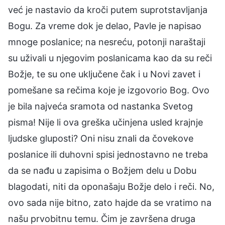
već je nastavio da kroči putem suprotstavljanja
Bogu. Za vreme dok je delao, Pavle je napisao
mnoge poslanice; na nesreću, potonji naraštaji
su uživali u njegovim poslanicama kao da su reči
Božje, te su one uključene čak i u Novi zavet i
pomešane sa rečima koje je izgovorio Bog. Ovo
je bila najveća sramota od nastanka Svetog
pisma! Nije li ova greška učinjena usled krajnje
ljudske gluposti? Oni nisu znali da čovekove
poslanice ili duhovni spisi jednostavno ne treba
da se nađu u zapisima o Božjem delu u Dobu
blagodati, niti da oponašaju Božje delo i reči. No,
ovo sada nije bitno, zato hajde da se vratimo na
našu prvobitnu temu. Čim je završena druga