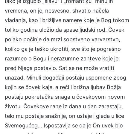
Iako je izgubio „slavu” i „romantiku” minulih
vremena, on je, nesvesno, shvatio načela
vladanja, kao i brižljive namere koje je Bog tokom
toliko godina uložio da spase ljudski rod. Čovek
polako počinje da mrzi sopstveno varvarstvo,
koliko ga je teško ukrotiti, sve što je pogrešno
razumeo o Bogu i nerazumne zahteve koje je
pred Njega postavio. Sat se ne može vratiti
unazad. Minuli događaji postaju uspomene zbog
kojih se čovek kaje, a reči i brižna ljubav Božja
postaju pokretačka snaga u čovekovom novom
životu. Čovekove rane iz dana u dan zarastaju,
telo mu postaje snažnije, on ustaje i gleda u lice
Svemogućeg… Ispostavlja se da je On uvek bio