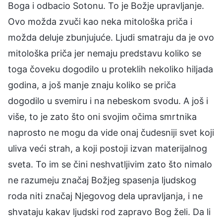
Boga i odbacio Sotonu. To je Božje upravljanje.
Ovo možda zvuči kao neka mitološka priča i
možda deluje zbunjujuće. Ljudi smatraju da je ovo
mitološka priča jer nemaju predstavu koliko se
toga čoveku dogodilo u proteklih nekoliko hiljada
godina, a još manje znaju koliko se priča
dogodilo u svemiru i na nebeskom svodu. A još i
više, to je zato što oni svojim očima smrtnika
naprosto ne mogu da vide onaj čudesniji svet koji
uliva veći strah, a koji postoji izvan materijalnog
sveta. To im se čini neshvatljivim zato što nimalo
ne razumeju značaj Božjeg spasenja ljudskog
roda niti značaj Njegovog dela upravljanja, i ne
shvataju kakav ljudski rod zapravo Bog želi. Da li