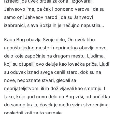
Izraelci još uvek držali zakona i izgovarali
Jahveovo ime, pa čak i ponosno verovali da su
samo oni Jahveov narod i da su Jahveovi
izabranici, slava Božja ih je nečujno napustila…
Kada Bog obavlja Svoje delo, On uvek tiho
napušta jedno mesto i neprimetno obavlja novo
delo koje započinje na drugom mestu. Ljudima,
koji su otupeli, ovo deluje kao lovačka priča. Ljudi
su oduvek iznad svega cenili staro, dok su na
nove, nepoznate stvari, gledali sa
neprijateljstvom, ili ih doživljavali kao smetnju. I
tako, koje god novo delo da Bog vrši, od početka
do samog kraja, čovek je među svim stvorenjima
poslednji koji za to saznaje.