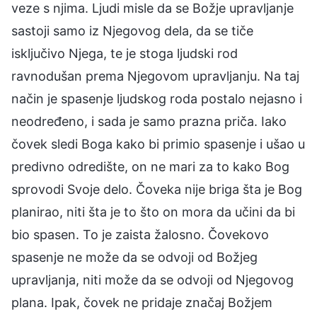
veze s njima. Ljudi misle da se Božje upravljanje
sastoji samo iz Njegovog dela, da se tiče
isključivo Njega, te je stoga ljudski rod
ravnodušan prema Njegovom upravljanju. Na taj
način je spasenje ljudskog roda postalo nejasno i
neodređeno, i sada je samo prazna priča. Iako
čovek sledi Boga kako bi primio spasenje i ušao u
predivno odredište, on ne mari za to kako Bog
sprovodi Svoje delo. Čoveka nije briga šta je Bog
planirao, niti šta je to što on mora da učini da bi
bio spasen. To je zaista žalosno. Čovekovo
spasenje ne može da se odvoji od Božjeg
upravljanja, niti može da se odvoji od Njegovog
plana. Ipak, čovek ne pridaje značaj Božjem