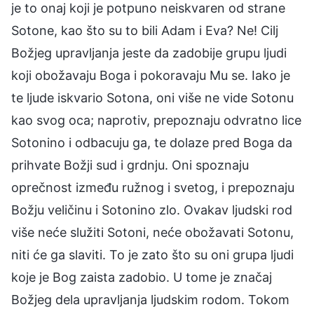
je to onaj koji je potpuno neiskvaren od strane
Sotone, kao što su to bili Adam i Eva? Ne! Cilj
Božjeg upravljanja jeste da zadobije grupu ljudi
koji obožavaju Boga i pokoravaju Mu se. Iako je
te ljude iskvario Sotona, oni više ne vide Sotonu
kao svog oca; naprotiv, prepoznaju odvratno lice
Sotonino i odbacuju ga, te dolaze pred Boga da
prihvate Božji sud i grdnju. Oni spoznaju
oprečnost između ružnog i svetog, i prepoznaju
Božju veličinu i Sotonino zlo. Ovakav ljudski rod
više neće služiti Sotoni, neće obožavati Sotonu,
niti će ga slaviti. To je zato što su oni grupa ljudi
koje je Bog zaista zadobio. U tome je značaj
Božjeg dela upravljanja ljudskim rodom. Tokom