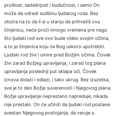
prošlost, sadašnjost i budućnost, i samo On
može da odredi sudbinu ljudskog roda. Bez
obzira na to da li si u stanju da prihvatiš ovu
činjenicu, neće proći mnogo vremena pre nego
što ljudski rod sve ovo bude video svojim očima,
a to je činjenica koju će Bog uskoro upotrebiti.
Ljudski rod živi i umire pred Božjim očima. Čovek
živi zarad Božjeg upravljanja, i zarad tog plana
upravljanja poslednji put sklapa oči. Čovek
iznova dolazi i odlazi, i tako ukrug. Bez izuzetka,
sve je to deo Božje suverenosti i Njegovog plana.
Božje upravljanje neprestano napreduje; nikada
nije prestalo. On će učiniti da ljudski rod postane
svestan Njegovog postojanja, da veruje u