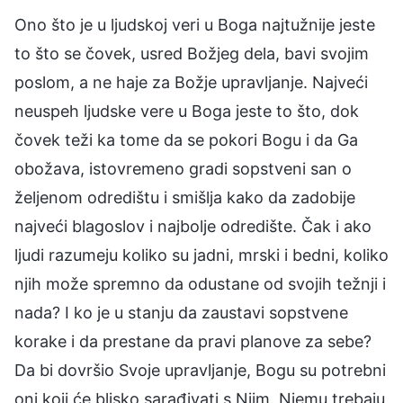
Ono što je u ljudskoj veri u Boga najtužnije jeste
to što se čovek, usred Božjeg dela, bavi svojim
poslom, a ne haje za Božje upravljanje. Najveći
neuspeh ljudske vere u Boga jeste to što, dok
čovek teži ka tome da se pokori Bogu i da Ga
obožava, istovremeno gradi sopstveni san o
željenom odredištu i smišlja kako da zadobije
najveći blagoslov i najbolje odredište. Čak i ako
ljudi razumeju koliko su jadni, mrski i bedni, koliko
njih može spremno da odustane od svojih težnji i
nada? I ko je u stanju da zaustavi sopstvene
korake i da prestane da pravi planove za sebe?
Da bi dovršio Svoje upravljanje, Bogu su potrebni
oni koji će blisko sarađivati s Njim. Njemu trebaju