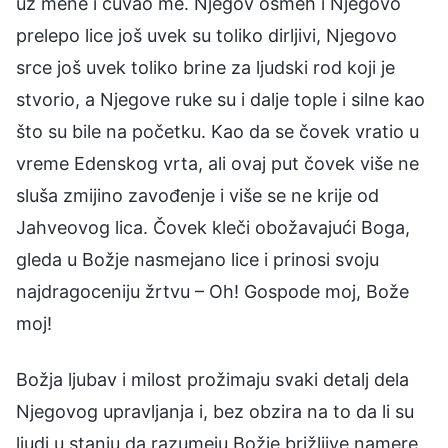
uz mene i čuvao me. Njegov osmeh i Njegovo
prelepo lice još uvek su toliko dirljivi, Njegovo
srce još uvek toliko brine za ljudski rod koji je
stvorio, a Njegove ruke su i dalje tople i silne kao
što su bile na početku. Kao da se čovek vratio u
vreme Edenskog vrta, ali ovaj put čovek više ne
sluša zmijino zavođenje i više se ne krije od
Jahveovog lica. Čovek kleči obožavajući Boga,
gleda u Božje nasmejano lice i prinosi svoju
najdragoceniju žrtvu – Oh! Gospode moj, Bože
moj!
Božja ljubav i milost prožimaju svaki detalj dela
Njegovog upravljanja i, bez obzira na to da li su
ljudi u stanju da razumeju Božje brižljive namere,