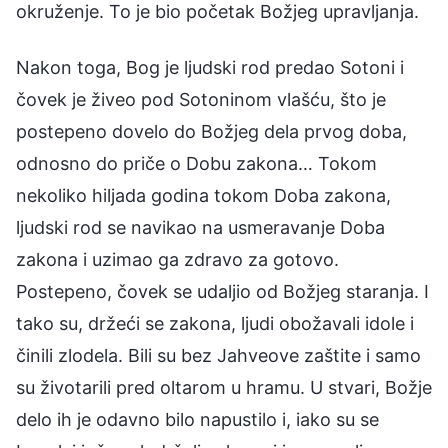
okruženje. To je bio početak Božjeg upravljanja.
Nakon toga, Bog je ljudski rod predao Sotoni i
čovek je živeo pod Sotoninom vlašću, što je
postepeno dovelo do Božjeg dela prvog doba,
odnosno do priče o Dobu zakona… Tokom
nekoliko hiljada godina tokom Doba zakona,
ljudski rod se navikao na usmeravanje Doba
zakona i uzimao ga zdravo za gotovo.
Postepeno, čovek se udaljio od Božjeg staranja. I
tako su, držeći se zakona, ljudi obožavali idole i
činili zlodela. Bili su bez Jahveove zaštite i samo
su životarili pred oltarom u hramu. U stvari, Božje
delo ih je odavno bilo napustilo i, iako su se