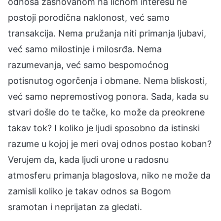
odnosa zasnovanom na ličnom interesu ne
postoji porodična naklonost, već samo
transakcija. Nema pružanja niti primanja ljubavi,
već samo milostinje i milosrđa. Nema
razumevanja, već samo bespomoćnog
potisnutog ogorčenja i obmane. Nema bliskosti,
već samo nepremostivog ponora. Sada, kada su
stvari došle do te tačke, ko može da preokrene
takav tok? I koliko je ljudi sposobno da istinski
razume u kojoj je meri ovaj odnos postao koban?
Verujem da, kada ljudi urone u radosnu
atmosferu primanja blagoslova, niko ne može da
zamisli koliko je takav odnos sa Bogom
sramotan i neprijatan za gledati.