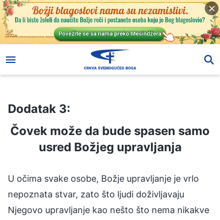
Dodatak 3:
Čovek može da bude spasen samo usred Božjeg upravljanja
Dodatak 3:
Čovek može da bude spasen samo
usred Božjeg upravljanja
U očima svake osobe, Božje upravljanje je vrlo
nepoznata stvar, zato što ljudi doživljavaju
Njegovo upravljanje kao nešto što nema nikakve