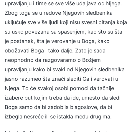
upravljanju i time se sve više udaljava od Njega.
Zbog toga se u redove Njegovih sledbenika
uključuje sve više ljudi koji nisu svesni pitanja koja
su usko povezana sa spasenjem, kao što su šta
je postanak, šta je verovanje u Boga, kako
obožavati Boga i tako dalje. Zato je sada
neophodno da razgovaramo o Božjem
upravljanju kako bi svaki od Njegovih sledbenika
jasno razumeo šta znači slediti Ga i verovati u
Njega. To će svakoj osobi pomoći da tačnije
izabere put kojim treba da ide, umesto da sledi
Boga samo da bi zadobila blagoslove, da bi
izbegla nesreće ili se istakla među drugima.