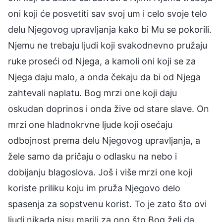
oni koji će posvetiti sav svoj um i celo svoje telo
delu Njegovog upravljanja kako bi Mu se pokorili.
Njemu ne trebaju ljudi koji svakodnevno pružaju
ruke proseći od Njega, a kamoli oni koji se za
Njega daju malo, a onda čekaju da bi od Njega
zahtevali naplatu. Bog mrzi one koji daju
oskudan doprinos i onda žive od stare slave. On
mrzi one hladnokrvne ljude koji osećaju
odbojnost prema delu Njegovog upravljanja, a
žele samo da pričaju o odlasku na nebo i
dobijanju blagoslova. Još i više mrzi one koji
koriste priliku koju im pruža Njegovo delo
spasenja za sopstvenu korist. To je zato što ovi
ljudi nikada nisu marili za ono što Bog želi da