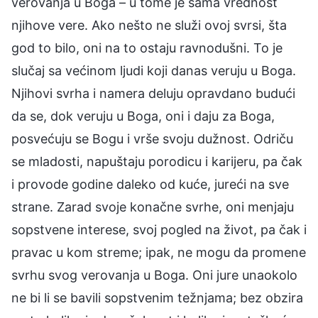
verovanja u Boga – u tome je sama vrednost
njihove vere. Ako nešto ne služi ovoj svrsi, šta
god to bilo, oni na to ostaju ravnodušni. To je
slučaj sa većinom ljudi koji danas veruju u Boga.
Njihovi svrha i namera deluju opravdano budući
da se, dok veruju u Boga, oni i daju za Boga,
posvećuju se Bogu i vrše svoju dužnost. Odriču
se mladosti, napuštaju porodicu i karijeru, pa čak
i provode godine daleko od kuće, jureći na sve
strane. Zarad svoje konačne svrhe, oni menjaju
sopstvene interese, svoj pogled na život, pa čak i
pravac u kom streme; ipak, ne mogu da promene
svrhu svog verovanja u Boga. Oni jure unaokolo
ne bi li se bavili sopstvenim težnjama; bez obzira