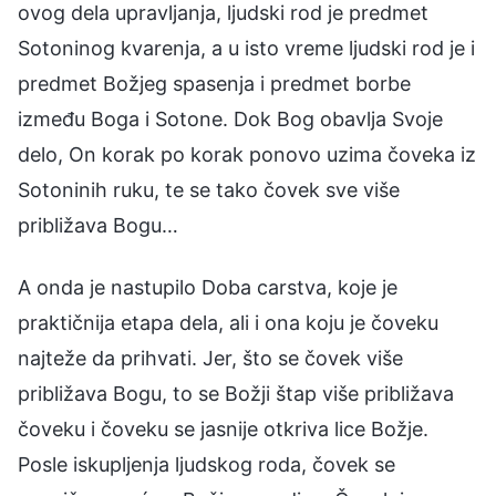
ovog dela upravljanja, ljudski rod je predmet
Sotoninog kvarenja, a u isto vreme ljudski rod je i
predmet Božjeg spasenja i predmet borbe
između Boga i Sotone. Dok Bog obavlja Svoje
delo, On korak po korak ponovo uzima čoveka iz
Sotoninih ruku, te se tako čovek sve više
približava Bogu…
A onda je nastupilo Doba carstva, koje je
praktičnija etapa dela, ali i ona koju je čoveku
najteže da prihvati. Jer, što se čovek više
približava Bogu, to se Božji štap više približava
čoveku i čoveku se jasnije otkriva lice Božje.
Posle iskupljenja ljudskog roda, čovek se