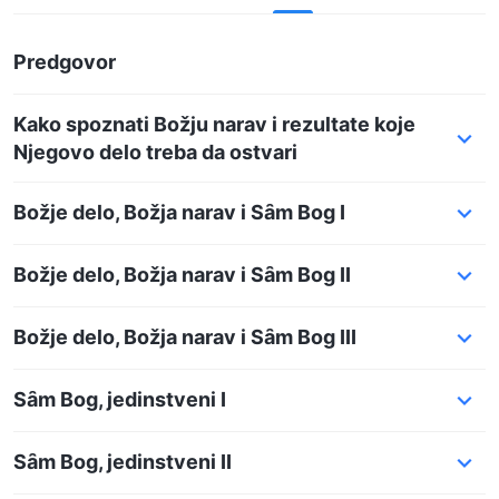
Predgovor
Kako spoznati Božju narav i rezultate koje
Njegovo delo treba da ostvari
Božje delo, Božja narav i Sȃm Bog I
Božje delo, Božja narav i Sȃm Bog II
Božje delo, Božja narav i Sȃm Bog III
Sȃm Bog, jedinstveni I
Sȃm Bog, jedinstveni II