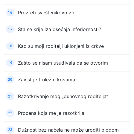
Prozreti sveštenikovo zlo
16
Šta se krije iza osećaja inferiornosti?
17
Kad su moji roditelji uklonjeni iz crkve
18
Zašto se nisam usuđivala da se otvorim
19
Zavist je trulež u kostima
20
Razotkrivanje mog „duhovnog roditelja”
21
Procena koja me je razotkrila
22
Dužnost bez načela ne može uroditi plodom
23