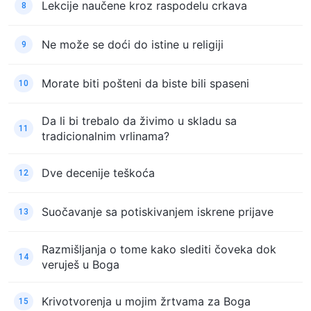
Lekcije naučene kroz raspodelu crkava
8
Ne može se doći do istine u religiji
9
Morate biti pošteni da biste bili spaseni
10
Da li bi trebalo da živimo u skladu sa
11
tradicionalnim vrlinama?
Dve decenije teškoća
12
Suočavanje sa potiskivanjem iskrene prijave
13
Razmišljanja o tome kako slediti čoveka dok
14
veruješ u Boga
Krivotvorenja u mojim žrtvama za Boga
15