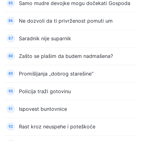
Samo mudre devojke mogu dočekati Gospoda
85
Ne dozvoli da ti privrženost pomuti um
86
Saradnik nije suparnik
87
Zašto se plašim da budem nadmašena?
88
Promišljanja „dobrog starešine”
89
Policija traži gotovinu
90
Ispovest buntovnice
91
Rast kroz neuspehe i poteškoće
92