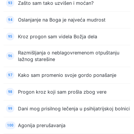
Zašto sam tako uzvišen i moćan?
93
Oslanjanje na Boga je najveća mudrost
94
Kroz progon sam videla Božja dela
95
Razmišljanja o neblagovremenom otpuštanju
96
lažnog starešine
Kako sam promenio svoje gordo ponašanje
97
Progon kroz koji sam prošla zbog vere
98
Dani mog prisilnog lečenja u psihijatrijskoj bolnici
99
Agonija prerušavanja
100