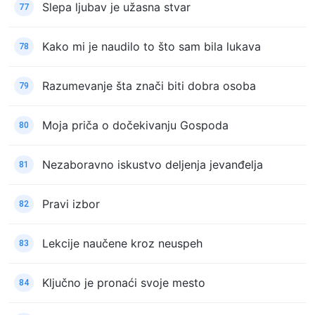
Slepa ljubav je užasna stvar
77
Kako mi je naudilo to što sam bila lukava
78
Razumevanje šta znači biti dobra osoba
79
Moja priča o dočekivanju Gospoda
80
Nezaboravno iskustvo deljenja jevanđelja
81
Pravi izbor
82
Lekcije naučene kroz neuspeh
83
Ključno je pronaći svoje mesto
84