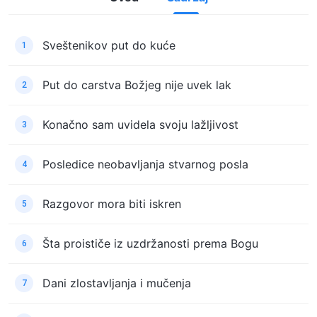
Sveštenikov put do kuće
1
Put do carstva Božjeg nije uvek lak
2
Konačno sam uvidela svoju lažljivost
3
Posledice neobavljanja stvarnog posla
4
Razgovor mora biti iskren
5
Šta proističe iz uzdržanosti prema Bogu
6
Dani zlostavljanja i mučenja
7