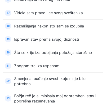
Videla sam pravo lice svog sveštenika
47
Razmišljanja nakon što sam se izgubila
48
Ispravan stav prema svojoj dužnosti
49
Šta se krije iza odbijanja položaja starešine
50
Zbogom trci za uspehom
51
Smenjena: buđenje svesti koje mi je bilo
52
potrebno
Božja reč je eliminisala moj odbrambeni stav i
53
pogrešna razumevanja