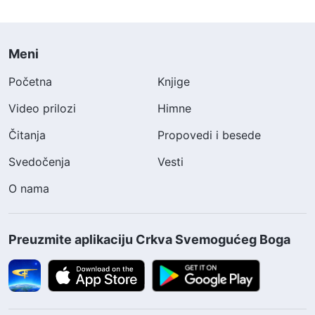
Meni
Početna
Knjige
Video prilozi
Himne
Čitanja
Propovedi i besede
Svedočenja
Vesti
O nama
Preuzmite aplikaciju Crkva Svemogućeg Boga