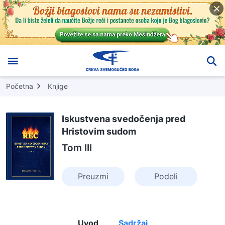
Početna
Knjige
Iskustvena svedočenja pred
Hristovim sudom
Tom III
Preuzmi
Podeli
Uvod
Sadržaj