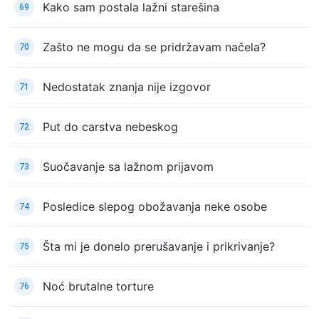
Kako sam postala lažni starešina
69
Zašto ne mogu da se pridržavam načela?
70
Nedostatak znanja nije izgovor
71
Put do carstva nebeskog
72
Suočavanje sa lažnom prijavom
73
Posledice slepog obožavanja neke osobe
74
Šta mi je donelo prerušavanje i prikrivanje?
75
Noć brutalne torture
76