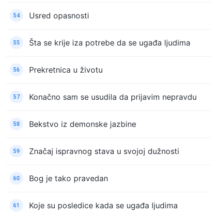
Usred opasnosti
54
Šta se krije iza potrebe da se ugađa ljudima
55
Prekretnica u životu
56
Konačno sam se usudila da prijavim nepravdu
57
Bekstvo iz demonske jazbine
58
Značaj ispravnog stava u svojoj dužnosti
59
Bog je tako pravedan
60
Koje su posledice kada se ugađa ljudima
61