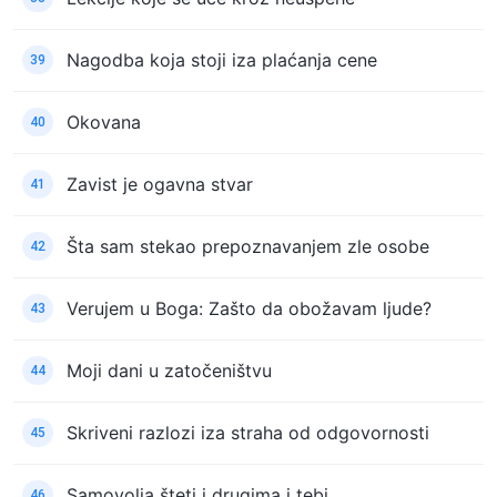
Nagodba koja stoji iza plaćanja cene
39
Okovana
40
Zavist je ogavna stvar
41
Šta sam stekao prepoznavanjem zle osobe
42
Verujem u Boga: Zašto da obožavam ljude?
43
Moji dani u zatočeništvu
44
Skriveni razlozi iza straha od odgovornosti
45
Samovolja šteti i drugima i tebi
46