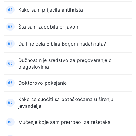
Kako sam prijavila antihrista
62
Šta sam zadobila prijavom
63
Da li je cela Biblija Bogom nadahnuta?
64
Dužnost nije sredstvo za pregovaranje o
65
blagoslovima
Doktorovo pokajanje
66
Kako se suočiti sa poteškoćama u širenju
67
jevanđelja
Mučenje koje sam pretrpeo iza rešetaka
68