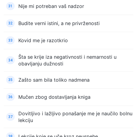
Nije mi potreban vaš nadzor
31
Budite verni istini, a ne privrženosti
32
Kovid me je razotkrio
33
Šta se krije iza negativnosti i nemarnosti u
34
obavljanju dužnosti
Zašto sam bila toliko nadmena
35
Mučen zbog dostavljanja kniga
36
Dovitljivo i lažljivo ponašanje me je naučilo bolnu
37
lekciju
Lekcije koje se uče kroz neuspehe
38