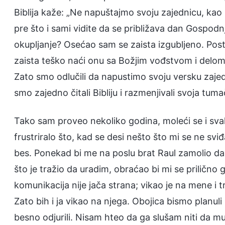
Biblija kaže: „Ne napuštajmo svoju zajednicu, kao
pre što i sami vidite da se približava dan Gospodn
okupljanje? Osećao sam se zaista izgubljeno. Posto
zaista teško naći onu sa Božjim vođstvom i delom
Zato smo odlučili da napustimo svoju versku zaje
smo zajedno čitali Bibliju i razmenjivali svoja tu
Tako sam proveo nekoliko godina, moleći se i sva
frustriralo što, kad se desi nešto što mi se ne svi
bes. Ponekad bi me na poslu brat Raul zamolio 
što je tražio da uradim, obraćao bi mi se prilično 
komunikacija nije jača strana; vikao je na mene i 
Zato bih i ja vikao na njega. Obojica bismo planu
besno odjurili. Nisam hteo da ga slušam niti da mu 