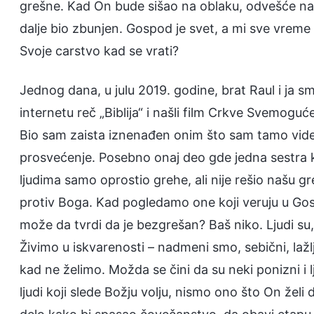
grešne. Kad On bude sišao na oblaku, odvešće nas 
dalje bio zbunjen. Gospod je svet, a mi sve vreme
Svoje carstvo kad se vrati?
Jednog dana, u julu 2019. godine, brat Raul i ja smo
internetu reč „Biblija“ i našli film Crkve Svemog
Bio sam zaista iznenađen onim što sam tamo video. B
prosvećenje. Posebno onaj deo gde jedna sestra k
ljudima samo oprostio grehe, ali nije rešio našu g
protiv Boga. Kad pogledamo one koji veruju u Gos
može da tvrdi da je bezgrešan? Baš niko. Ljudi su
Živimo u iskvarenosti – nadmeni smo, sebični, laž
kad ne želimo. Možda se čini da su neki ponizni i l
ljudi koji slede Božju volju, nismo ono što On žel