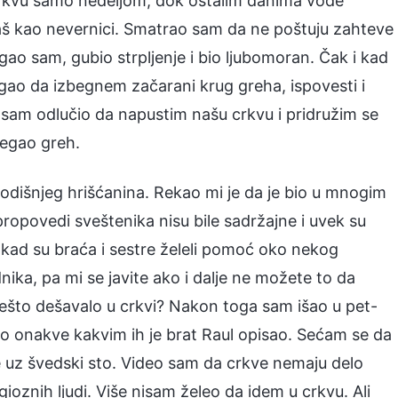
crkvu samo nedeljom, dok ostalim danima vode
 baš kao nevernici. Smatrao sam da ne poštuju zahteve
gao sam, gubio strpljenje i bio ljubomoran. Čak i kad
ao da izbegnem začarani krug greha, ispovesti i
am odlučio da napustim našu crkvu i pridružim se
begao greh.
dišnjeg hrišćanina. Rekao mi je da je bio u mnogim
 propovedi sveštenika nisu bile sadržajne i uvek su
 a kad su braća i sestre želeli pomoć oko nekog
nika, pa mi se javite ako i dalje ne možete to da
 nešto dešavalo u crkvi? Nakon toga sam išao u pet-
vo onakve kakvim ih je brat Raul opisao. Sećam se da
i se uz švedski sto. Video sam da crkve nemaju delo
oznih ljudi. Više nisam želeo da idem u crkvu. Ali