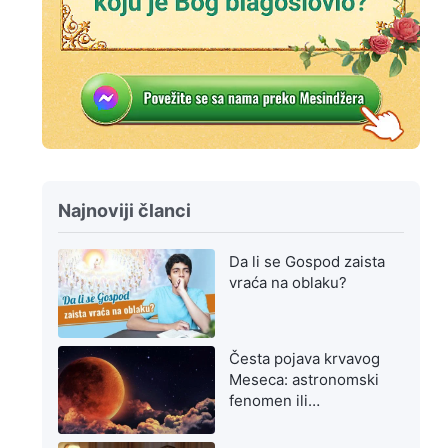
Najnoviji članci
Da li se Gospod zaista
vraća na oblaku?
Česta pojava krvavog
Meseca: astronomski
fenomen ili
upozorenje na
poslednje dane?