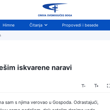
Himne
Čitanja
Propovedi i besede
m
ešim iskvarene naravi
ena sam s njima verovao u Gospoda. Odrastajući,