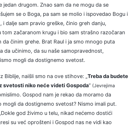
li se jedan drugom. Znao sam da ne mogu da se
lušujem se o Boga, pa sam se molio i ispovedao Bogu i
i dalje sam pravio greške, činio greh danju,
 u tom začaranom krugu i bio sam strašno razočaran
 da činim grehe. Brat Raul i ja smo mnogo puta
ta da učinimo, da su naše samopravednost,
 nismo mogli da dostignemo svetost.
Biblije, naišli smo na ove stihove: „
Treba da budete
z svetosti niko neće videti Gospoda
“
(Jevrejima
 promislimo. Gospod nam je rekao da moramo da
o mogli da dostignemo svetost? Nismo imali put.
 „Dokle god živimo u telu, nikad nećemo dostići
gresi su već oprošteni i Gospod nas ne vidi kao