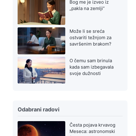
Bog me je izveo iz
„pakla na zemlji”
Može li se sreća
ostvariti težnjom za
savršenim brakom?
O čemu sam brinula
kada sam izbegavala
svoje dužnosti
Odabrani radovi
Česta pojava krvavog
Meseca: astronomski