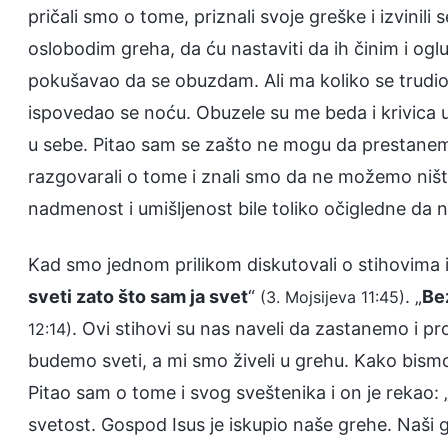
pričali smo o tome, priznali svoje greške i izvini
oslobodim greha, da ću nastaviti da ih činim i og
pokušavao da se obuzdam. Ali ma koliko se trudio, 
ispovedao se noću. Obuzele su me beda i krivica
u sebe. Pitao sam se zašto ne mogu da prestanem
razgovarali o tome i znali smo da ne možemo niš
nadmenost i umišljenost bile toliko očigledne da
Kad smo jednom prilikom diskutovali o stihovima iz 
sveti zato što sam ja svet
“
. „
Be
(3. Mojsijeva 11:45)
. Ovi stihovi su nas naveli da zastanemo i
12:14)
budemo sveti, a mi smo živeli u grehu. Kako bism
Pitao sam o tome i svog sveštenika i on je rekao:
svetost. Gospod Isus je iskupio naše grehe. Naši 