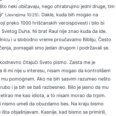
 što neki običavaju, nego ohrabrujmo jedni druge, tim
ji“
. Dakle, kuda bih mogao na
(Jevrejima 10:25)
ji preko 1000 hrišćanskih veroispovesti i bilo bi
 Svetog Duha. Ni brat Raul nije znao kuda da ide.
dnicu i u slobodno vreme proučavamo Bibliju. Često
mačenja, pomagali smo jedan drugom i podržavali se.
kodnevno čitajući Sveto pismo. Zaista me je
đa ili mi nije u interesu, nisam mogao da kontrolišem
da mu pomognem. Ako ne bih sasvim razumeo nešto
grubo i ja bih se baš razbesneo. Bilo je jasno da mu
tretirao me kao idiota, a to nisam morao da trpim.
li i nismo umeli da obuzdamo bes. Na kraju bismo
išta objašnjavam. Kasnije, kad bismo se primirili,