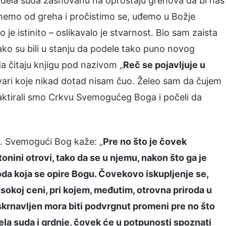
 dela suda zasnovanu na oproštaju grehova da bi nas
emo od greha i pročistimo se, uđemo u Božje
o je istinito – oslikavalo je stvarnost. Bio sam zaista
ko su bili u stanju da podele tako puno novog
a čitaju knjigu pod nazivom „
Reč se pojavljuje u
 stvari koje nikad dotad nisam čuo. Želeo sam da čujem
taktirali smo Crkvu Svemogućeg Boga i počeli da
. Svemogući Bog kaže: „
Pre no što je čovek
onini otrovi, tako da se u njemu, nakon što ga je
roda koja se opire Bogu. Čovekovo iskupljenje se,
sokoj ceni, pri kojem, međutim, otrovna priroda u
oskrnavljen mora biti podvrgnut promeni pre no što
a suda i grdnje, čovek će u potpunosti spoznati