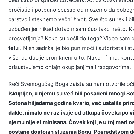
delo kako bi spasao čovečanstvo, da obavi etapu
pročistio i potpuno spasao da možemo da pobegn
carstvo i steknemo večni život. Sve što su rekli bil
uzbuđen jer nikad dotad nisam čuo tako nešto. Ka
prosvetljenja? Kako su došli do toga? Video sam d
telu
“. Njen sadržaj je bio pun moći i autoriteta i
više, da dublje proniknem u to. Nakon filma, kon
prisustvujemo onlajn okupljanjima i razgovorima.
Reči Svemogućeg Boga zaista su nam otvorile oči
iskupljen, u njemu su već bili posađeni mnogi Sot
Sotona hiljadama godina kvario, već ustalila pri
dakle, nimalo ne razlikuje od otkupa čoveka po vi
njemu nije eliminisana. Čovek koji je u toj meri 
postane dostojan služenja Bogu. Posredstvom del