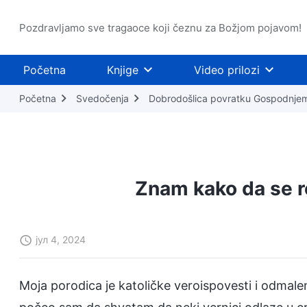
Pozdravljamo sve tragaoce koji čeznu za Božjom pojavom!
Početna
Knjige
Video prilozi
Početna
Svedočenja
Dobrodošlica povratku Gospodnje
Znam kako da se r
јул 4, 2024
Moja porodica je katoličke veroispovesti i odmal