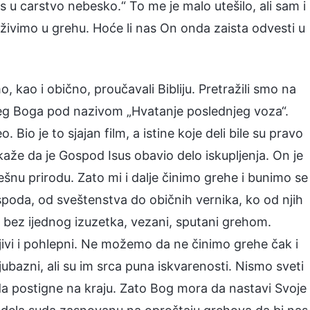
u carstvo nebesko.“ To me je malo utešilo, ali sam i
 živimo u grehu. Hoće li nas On onda zaista odvesti u
, kao i obično, proučavali Bibliju. Pretražili smo na
ućeg Boga pod nazivom „Hvatanje poslednjeg voza“.
io je to sjajan film, a istine koje deli bile su pravo
aže da je Gospod Isus obavio delo iskupljenja. On je
rešnu prirodu. Zato mi i dalje činimo grehe i bunimo se
poda, od sveštenstva do običnih vernika, ko od njih
, bez ijednog izuzetka, vezani, sputani grehom.
ljivi i pohlepni. Ne možemo da ne činimo grehe čak i
jubazni, ali su im srca puna iskvarenosti. Nismo sveti
i da postigne na kraju. Zato Bog mora da nastavi Svoje