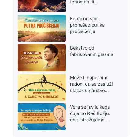
fenomen ili
upozorenje na
poslednje dane?
Konačno sam
pronašao put ka
pročišćenju
Bekstvo od
fabrikovanih glasina
Može li napornim
radom da se zasluži
ulazak u carstvo
nebesko?
Vera se javlja kada
čujemo Reč Božju:
dok istražujemo
istiniti put, treba da se
usmerimo na traganje