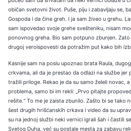
počeo sam da shvatam da neki vernici odlaze u 
običan svetovni život. Puše, piju i zabavljaju se,
Gospoda i da čine greh. I ja sam živeo u grehu. La
sam ispovedao svoje grehe svešteniku, nisam mog
ponovnog greha. Bio sam potpuno zbunjen. Zato s
drugoj veroispovesti da potražim put kako bih iz
Kasnije sam na poslu upoznao brata Raula, dugogo
crkvama, ali da je prestao da odlazi na službe jer
tražili priloge. Rekao je da su samo želeli novac,
problema, samo bi im rekli: „Prvo pitajte propoved
rešite.“ To me je zaista zbunilo. Zašto bi se tako
šest drugih hrišćanskih crkava i video da su upra
su na jednoj službi neki vernici igrali šah i častil
Svetog Duha, već su postale mesta za zabavu religi