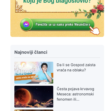
Najnoviji članci
Da li se Gospod zaista
vraća na oblaku?
Česta pojava krvavog
Meseca: astronomski
fenomen ili
upozorenje na
poslednje dane?