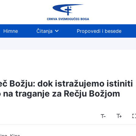
Himne
Čitanja
Propovedi i besede
č Božju: dok istražujemo istiniti
 na traganje za Rečju Božjom