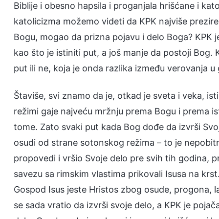
Biblije i obesno hapsila i proganjala hrišćane i ka
katolicizma možemo videti da KPK najviše prezire i
Bogu, mogao da prizna pojavu i delo Boga? KPK je
kao što je istiniti put, a još manje da postoji Bog. K
put ili ne, koja je onda razlika između verovanja u
Štaviše, svi znamo da je, otkad je sveta i veka, is
režimi gaje najveću mržnju prema Bogu i prema isti
tome. Zato svaki put kada Bog dođe da izvrši Svo
osudi od strane sotonskog režima – to je nepobit
propovedi i vršio Svoje delo pre svih tih godina, pr
savezu sa rimskim vlastima prikovali Isusa na krs
Gospod Isus jeste Hristos zbog osude, progona, la
se sada vratio da izvrši svoje delo, a KPK je pojač