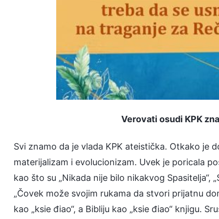
Verovati osudi KPK zna
Svi znamo da je vlada KPK ateistička. Otkako je d
materijalizam i evolucionizam. Uvek je poricala p
kao što su „Nikada nije bilo nikakvog Spasitelja“,
„Čovek može svojim rukama da stvori prijatnu do
kao „ksie điao“, a Bibliju kao „ksie điao“ knjigu. Sr