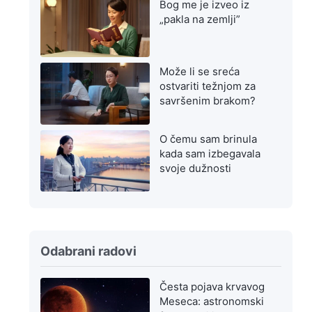
Bog me je izveo iz
„pakla na zemlji”
Može li se sreća
ostvariti težnjom za
savršenim brakom?
O čemu sam brinula
kada sam izbegavala
svoje dužnosti
Odabrani radovi
Česta pojava krvavog
Meseca: astronomski