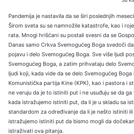
Su Ks
Pandemija je nastavila da se širi poslednjih meseci,
Širom sveta su se namnožile katastrofe, kao i roje
rata. Mnogi hrišćani su postali svesni da se Gospo
Danas samo Crkva Svemogućeg Boga svedoči da se
pojavu i delo Svemogućeg Boga. Sve više ljudi pos
Svemogućeg Boga, a zatim prihvataju delo Svemo
ljudi koji, kada vide da se delo Svemogućeg Boga k
Komunistička partija Kine (KPK), kao i pastora i st
ne veruju da je to istiniti put i ne usuđuju se da g
kada istražujemo istiniti put, da li je u skladu sa i
standardom za određivanje da li je nešto istiniti 
istražujemo istiniti put da bismo mogli da doče
istraživati ova pitanja.