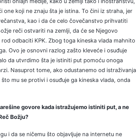
isti onlajn medije, kako u zemlji tako i inostranstvu,
 one koji ne znaju šta je istina. To čini iz straha, jer
večanstva, kao i da će celo čovečanstvo prihvatiti
 Božje reči ostvariti na zemlji, da će se Njegovo
ski rod odbaciti KPK. Zbog toga kineska vlada mahnito
a. Ovo je osnovni razlog zašto kleveće i osuđuje
alo da utvrdimo šta je istiniti put pomoću onoga
 mrzi. Nasuprot tome, ako odustanemo od istraživanja
to mu se protivi i osuđuje ga kineska vlada, onda
starešine govore kada istražujemo istiniti put, a ne
 Reč Božju?
gu i da se ničemu što objavljuje na internetu ne