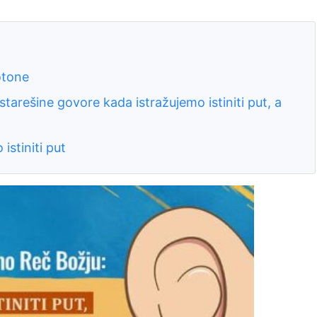
otone
 starešine govore kada istražujemo istiniti put, a
istiniti put