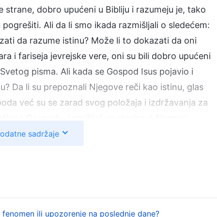
e strane, dobro upućeni u Bibliju i razumeju je, tako
u pogrešiti. Ali da li smo ikada razmišljali o sledećem:
zati da razume istinu? Može li to dokazati da oni
 i fariseja jevrejske vere, oni su bili dobro upućeni
 Svetog pisma. Ali kada se Gospod Isus pojavio i
u? Da li su prepoznali Njegove reči kao istinu, glas
oda već su se zarad svog položaja i izdržavanja za
ivno Gospodu, i smišljali su glasine o Njemu i
hulili na Njega i na kraju se dogovorili sa rimskim
dodatne sadržaje
e dovoljno pokazuju da, samo zato što je neko dobro
i da razume istinu, a još manje da poznaje Boga. To je
tpunosti razumeli i nisu bili razboriti kada su u
kali Gospoda, slepo su verovali onome što su njihove
či i delo Gospoda Isusa poseduju autoritet i moć, i
fenomen ili upozorenje na poslednje dane?