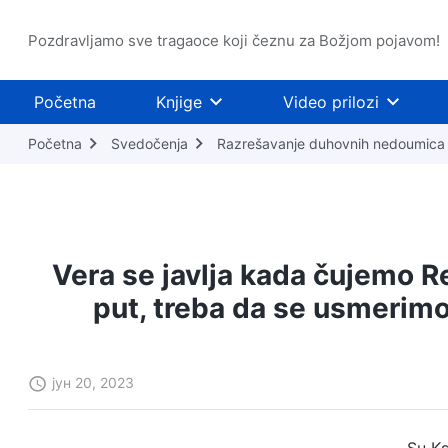
Pozdravljamo sve tragaoce koji čeznu za Božjom pojavom!
Početna
Knjige
Video prilozi
Početna
Svedočenja
Razrešavanje duhovnih nedoumica
Vera se javlja kada čujemo Re
put, treba da se usmerimo
јун 20, 2023