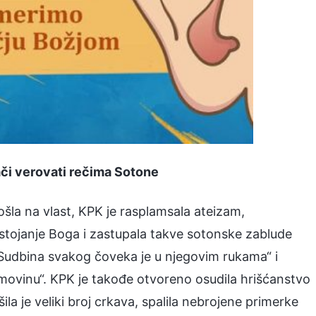
či verovati rečima Sotone
ošla na vlast, KPK je rasplamsala ateizam,
ostojanje Boga i zastupala takve sotonske zablude
 „Sudbina svakog čoveka je u njegovim rukama“ i
movinu“. KPK je takođe otvoreno osudila hrišćanstvo
ušila je veliki broj crkava, spalila nebrojene primerke