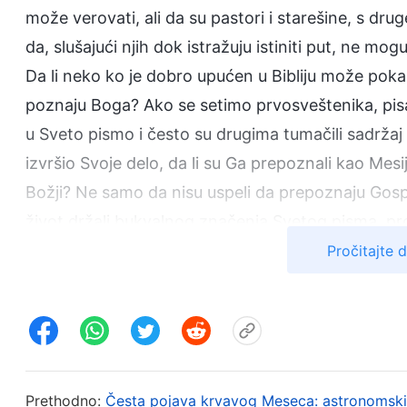
može verovati, ali da su pastori i starešine, s drug
da, slušajući njih dok istražuju istiniti put, ne mog
Da li neko ko je dobro upućen u Bibliju može poka
poznaju Boga? Ako se setimo prvosveštenika, pisara
u Sveto pismo i često su drugima tumačili sadržaj
izvršio Svoje delo, da li su Ga prepoznali kao Mesij
Božji? Ne samo da nisu uspeli da prepoznaju Gosp
život držali bukvalnog značenja Svetog pisma, prot
narušavali Njegov ugled. Žestoko su Ga progonili i 
Pročitajte 
vlastima da razapnu Gospoda Isusa. Ove činjenic
upućen u Bibliju i često je objašnjava, to ne znač
bilo nešto što vernici Jevreji tog vremena nisu u po
pitanju fariseji. U pogledu načina na koji su doče
verske vođe rekle, a iako su neki dobro znali da re
Prethodno:
Česta pojava krvavog Meseca: astronomski 