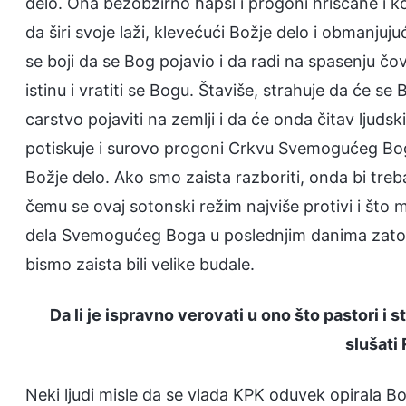
delo. Ona bezobzirno hapsi i progoni hrišćane i kor
da širi svoje laži, klevećući Božje delo i obmanjujući
se boji da se Bog pojavio i da radi na spasenju čo
istinu i vratiti se Bogu. Štaviše, strahuje da će se
carstvo pojaviti na zemlji i da će onda čitav ljud
potiskuje i surovo progoni Crkvu Svemogućeg Bog
Božje delo. Ako smo zaista razboriti, onda bi treb
čemu se ovaj sotonski režim najviše protivi i što
dela Svemogućeg Boga u poslednjim danima zato š
bismo zaista bili velike budale.
Da li je ispravno verovati u ono što pastori i 
slušati
Neki ljudi misle da se vlada KPK oduvek opirala Bo