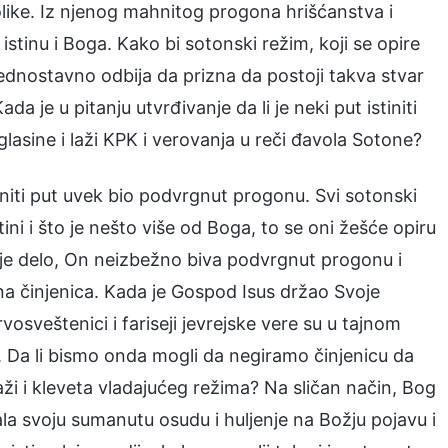
tolike. Iz njenog mahnitog progona hrišćanstva i
stinu i Boga. Kako bi sotonski režim, koji se opire
dnostavno odbija da prizna da postoji takva stvar
ada je u pitanju utvrđivanje da li je neki put istiniti
 glasine i laži KPK i verovanja u reči đavola Sotone?
tiniti put uvek bio podvrgnut progonu. Svi sotonski
ni i što je nešto više od Boga, to se oni žešće opiru
je delo, On neizbežno biva podvrgnut progonu i
na činjenica. Kada je Gospod Isus držao Svoje
vosveštenici i fariseji jevrejske vere su u tajnom
t. Da li bismo onda mogli da negiramo činjenicu da
ži i kleveta vladajućeg režima? Na sličan način, Bog
ala svoju sumanutu osudu i huljenje na Božju pojavu i