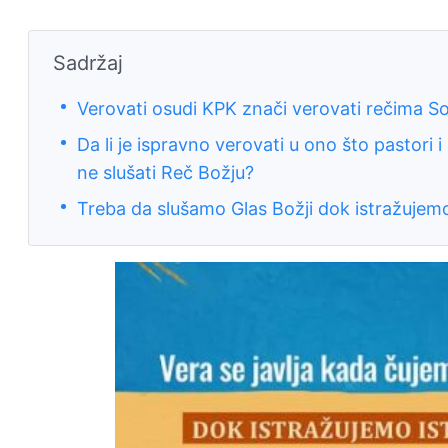
Sadržaj
Verovati osudi KPK znači verovati rečima S
Da li je ispravno verovati u ono što pastori i
ne slušati Reč Božju?
Treba da slušamo Glas Božji dok istražujemo 