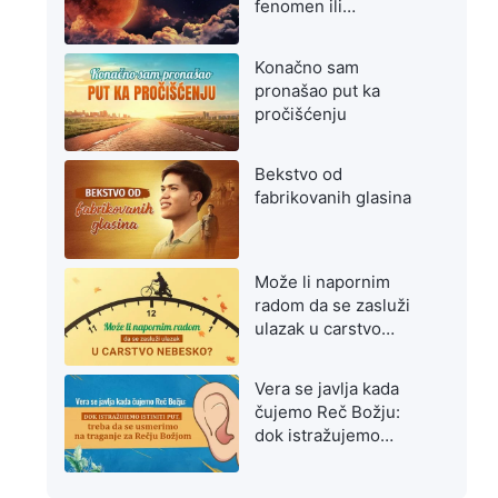
fenomen ili
upozorenje na
poslednje dane?
Konačno sam
pronašao put ka
pročišćenju
Bekstvo od
fabrikovanih glasina
Može li napornim
radom da se zasluži
ulazak u carstvo
nebesko?
Vera se javlja kada
čujemo Reč Božju:
dok istražujemo
istiniti put, treba da se
usmerimo na traganje