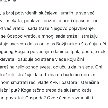
ing, Kina
 a broj potvrđenih slučajeva i umrlih je sve veći.
vi insekata, poplave i požari, a preti opasnost od
d već vratio i sada traže Njegovo pojavljivanje.
 Gospod vratio, a mnogi sada traže i istražuju
taje uvereno da su oni glas Božji nakon što čuju reči
gućeg Boga u poslednjim danima. Ipak, postoje neki
leveta i osuđuje od strane vlade koju čini
arešina religioznog sveta, odlučuju da ih slede. Oni
a traže ili istražuju. Iako treba da budemo oprezni
stinom smatrati reči vlade KPK i pastora i starešina
ili lažni put? Koga tačno treba da slušamo kada
kamo povratak Gospoda? Ovde ćemo razmeniti i