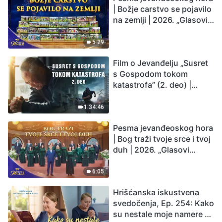
| Božje carstvo se pojavilo
na zemlji | 2026. „Glasovi
hvale”
5:29
Film o Jevanđelju „Susret
s Gospodom tokom
katastrofa” (2. deo) |
Zemlja ulazi u „period
masovnog izumiranja”.
1:34:46
Katastrofe su nastupile.
Pesma jevanđeoskog hora
Čovečanstvo ulazi u
| Bog traži tvoje srce i tvoj
odbrojavanje. Da li ste
duh | 2026. „Glasovi
pronašli način da
hvale”
preživite?
6:05
Hrišćanska iskustvena
svedočenja, Ep. 254: Kako
su nestale moje namere da