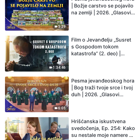
| Božje carstvo se pojavilo
na zemlji | 2026. „Glasovi
hvale”
5:29
Film o Jevanđelju „Susret
s Gospodom tokom
katastrofa” (2. deo) |
Zemlja ulazi u „period
masovnog izumiranja”.
1:34:46
Katastrofe su nastupile.
Pesma jevanđeoskog hora
Čovečanstvo ulazi u
| Bog traži tvoje srce i tvoj
odbrojavanje. Da li ste
duh | 2026. „Glasovi
pronašli način da
hvale”
preživite?
6:05
Hrišćanska iskustvena
svedočenja, Ep. 254: Kako
su nestale moje namere da