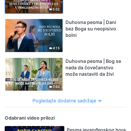
poslednjim danima
5:02
Duhovna pesma | Dani
bez Boga su neopisivo
bolni
4:15
Duhovna pesma | Bog se
nada da čovečanstvo
može nastaviti da živi
7:03
Pogledajte dodatne sadržaje
Odabrani video prilozi
Pesma jevanđeoskog hora