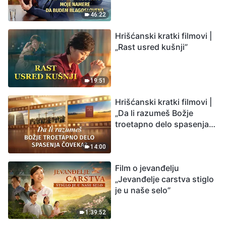
budem blagoslovena
46:22
Hrišćanski kratki filmovi |
„Rast usred kušnji”
19:51
Hrišćanski kratki filmovi |
„Da li razumeš Božje
troetapno delo spasenja
čoveka?”
14:00
Film o jevanđelju
„Jevanđelje carstva stiglo
je u naše selo”
1:39:52