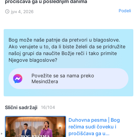
pročišćava ga u poslednjim danima
Podeli
јун 4, 2026
Bog može naše patnje da pretvori u blagoslove.
Ako verujete u to, da li biste želeli da se pridružite
našoj grupi da naučite Božje reči i tako primite
Njegove blagoslove?
Povežite se sa nama preko
Mesindžera
Slični sadržaji
16
/
104
Duhovna pesma | Bog
rečima sudi čoveku i
pročišćava ga u