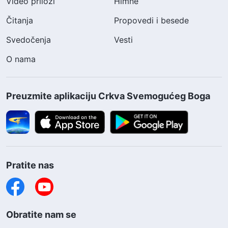
Video prilozi
Himne
Čitanja
Propovedi i besede
Svedočenja
Vesti
O nama
Preuzmite aplikaciju Crkva Svemogućeg Boga
Pratite nas
Obratite nam se