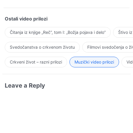
Ostali video prilozi
Čitanja iz knjige „Reč”, tom I: „Božja pojava i delo”
Štivo i
Svedočanstva o crkvenom životu
Filmovi svedočenja o ž
Crkveni život – razni prilozi
Muzički video prilozi
Vid
Leave a Reply