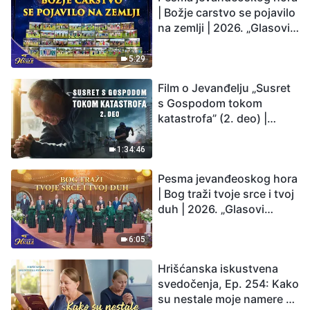
| Božje carstvo se pojavilo
na zemlji | 2026. „Glasovi
hvale”
5:29
Film o Jevanđelju „Susret
s Gospodom tokom
katastrofa” (2. deo) |
Zemlja ulazi u „period
masovnog izumiranja”.
1:34:46
Katastrofe su nastupile.
Pesma jevanđeoskog hora
Čovečanstvo ulazi u
| Bog traži tvoje srce i tvoj
odbrojavanje. Da li ste
duh | 2026. „Glasovi
pronašli način da
hvale”
preživite?
6:05
Hrišćanska iskustvena
svedočenja, Ep. 254: Kako
su nestale moje namere da