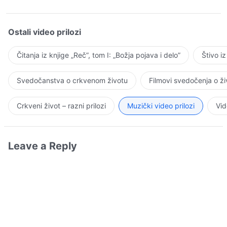
Ostali video prilozi
Čitanja iz knjige „Reč”, tom I: „Božja pojava i delo”
Štivo i
Svedočanstva o crkvenom životu
Filmovi svedočenja o ž
Crkveni život – razni prilozi
Muzički video prilozi
Vid
Leave a Reply