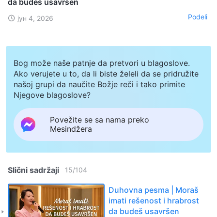
da budeš usavršen
Podeli
јун 4, 2026
Bog može naše patnje da pretvori u blagoslove.
Ako verujete u to, da li biste želeli da se pridružite
našoj grupi da naučite Božje reči i tako primite
Njegove blagoslove?
Povežite se sa nama preko
Mesindžera
Slični sadržaji
15
/
104
Duhovna pesma | Moraš
imati rešenost i hrabrost
da budeš usavršen