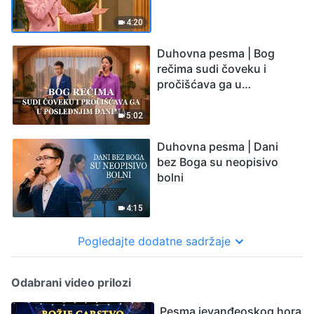
4:20
Duhovna pesma | Bog
rečima sudi čoveku i
pročišćava ga u
poslednjim danima
5:02
Duhovna pesma | Dani
bez Boga su neopisivo
bolni
4:15
Pogledajte dodatne sadržaje
Odabrani video prilozi
Pesma jevanđeoskog hora