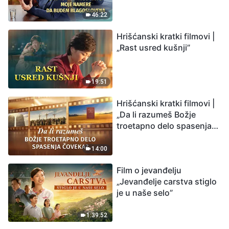
budem blagoslovena
46:22
Hrišćanski kratki filmovi |
„Rast usred kušnji”
19:51
Hrišćanski kratki filmovi |
„Da li razumeš Božje
troetapno delo spasenja
čoveka?”
14:00
Film o jevanđelju
„Jevanđelje carstva stiglo
je u naše selo”
1:39:52