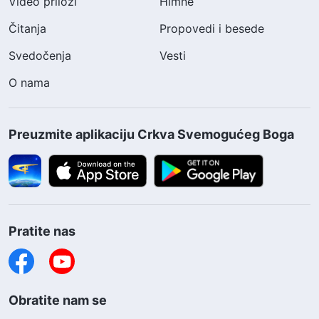
Video prilozi
Himne
Čitanja
Propovedi i besede
Svedočenja
Vesti
O nama
Preuzmite aplikaciju Crkva Svemogućeg Boga
Pratite nas
Obratite nam se