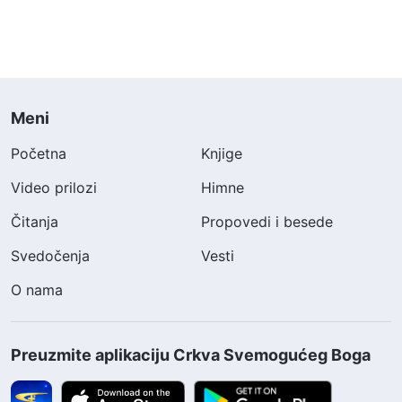
Meni
Početna
Knjige
Video prilozi
Himne
Čitanja
Propovedi i besede
Svedočenja
Vesti
O nama
Preuzmite aplikaciju Crkva Svemogućeg Boga