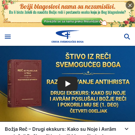
Božja Reč – Drugi ekskurs: Kako su Noje i Avrȃm