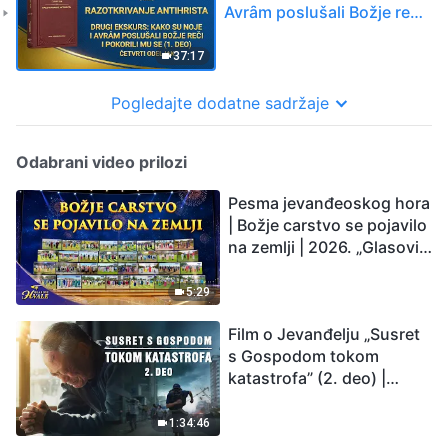
Avrȃm poslušali Božje reči
i pokorili Mu se (1. deo)
(Četvrti odeljak)
37:17
Pogledajte dodatne sadržaje
Odabrani video prilozi
Pesma jevanđeoskog hora
| Božje carstvo se pojavilo
na zemlji | 2026. „Glasovi
hvale”
5:29
Film o Jevanđelju „Susret
s Gospodom tokom
katastrofa” (2. deo) |
Zemlja ulazi u „period
masovnog izumiranja”.
1:34:46
Katastrofe su nastupile.