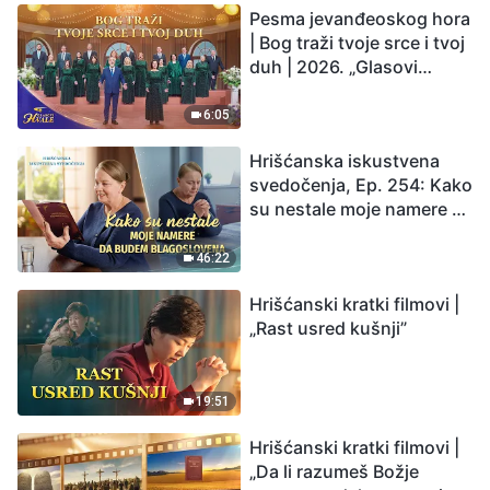
Pesma jevanđeoskog hora
Čovečanstvo ulazi u
| Bog traži tvoje srce i tvoj
odbrojavanje. Da li ste
duh | 2026. „Glasovi
pronašli način da
hvale”
preživite?
6:05
Hrišćanska iskustvena
svedočenja, Ep. 254: Kako
su nestale moje namere da
budem blagoslovena
46:22
Hrišćanski kratki filmovi |
„Rast usred kušnji”
19:51
Hrišćanski kratki filmovi |
„Da li razumeš Božje