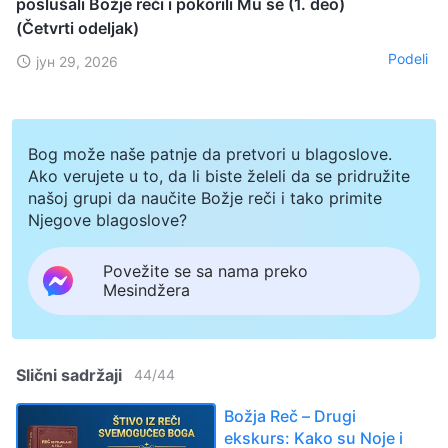
poslušali Božje reči i pokorili Mu se (1. deo)
(Četvrti odeljak)
Podeli
јун 29, 2026
Bog može naše patnje da pretvori u blagoslove.
Ako verujete u to, da li biste želeli da se pridružite
našoj grupi da naučite Božje reči i tako primite
Njegove blagoslove?
Povežite se sa nama preko
Mesindžera
Slični sadržaji
44
/
44
Božja Reč – Drugi
ekskurs: Kako su Noje i