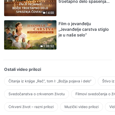
troetapno delo spasenja
čoveka?”
14:00
Film o jevanđelju
„Jevanđelje carstva stiglo
je u naše selo”
1:39:52
Ostali video prilozi
Čitanja iz knjige „Reč”, tom I: „Božja pojava i delo”
Štivo i
Svedočanstva o crkvenom životu
Filmovi svedočenja o ž
Crkveni život – razni prilozi
Muzički video prilozi
Vid