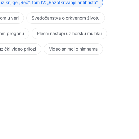
 iz knjige „Reč”, tom IV: „Razotkrivanje antihrista”
nom u veri
Svedočanstva o crkvenom životu
kom progonu
Plesni nastupi uz horsku muziku
zički video prilozi
Video snimci o himnama