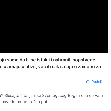
ju samo da bi se istakli i nahranili sopstvene
e uzimaju u obzir, već ih čak izdaju u zamenu za
Podeli
ista? Slušajte čitanja reči Svemogućeg Boga i ona će vam
i navedu na pogrešan put.