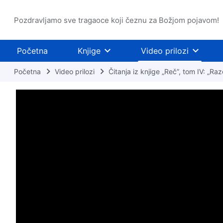
Pozdravljamo sve tragaoce koji čeznu za Božjom pojavom!
Početna
Knjige
Video prilozi
Početna
Video prilozi
Čitanja iz knjige „Reč”, tom IV: „Raz