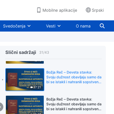
a ne istini niti Bogu (2. deo)
(Šesti odeljak)
58:13
Mobilne aplikacije
Srpski
Božja Reč – Osma stavka: Oni bi
da se drugi pokore samo njima,
Svedočenja
Vesti
O nama
a ne istini niti Bogu (2. deo)
(Sedmi odeljak)
54:38
Božja Reč – Deveta stavka:
Svoju dužnost obavljaju samo da
Slični sadržaji
31
/
43
bi se istakli i nahranili sopstvene
interese i ambicije; interese
42:15
Božje kuće nikada ne uzimaju u
obzir, već ih čak izdaju u
Božja Reč – Deveta stavka:
zamenu za ličnu slavu (1. deo)
Svoju dužnost obavljaju samo da
(Četvrti odeljak)
bi se istakli i nahranili sopstvene
interese i ambicije; interese
37:21
Božje kuće nikada ne uzimaju u
obzir, već ih čak izdaju u
Božja Reč – Deveta stavka:
zamenu za ličnu slavu (1. deo)
Svoju dužnost obavljaju samo da
(Peti odeljak)
bi se istakli i nahranili sopstvene
interese i ambicije; interese