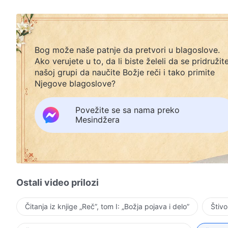
Bog može naše patnje da pretvori u blagoslove.
Ako verujete u to, da li biste želeli da se pridružit
našoj grupi da naučite Božje reči i tako primite
Njegove blagoslove?
Povežite se sa nama preko
Mesindžera
Ostali video prilozi
Čitanja iz knjige „Reč”, tom I: „Božja pojava i delo”
Štivo