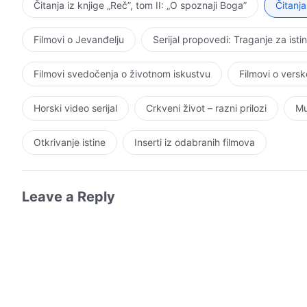
Čitanja iz knjige „Reč”, tom II: „O spoznaji Boga”
Čitanja
Filmovi o Jevanđelju
Serijal propovedi: Traganje za isti
Filmovi svedočenja o životnom iskustvu
Filmovi o vers
Horski video serijal
Crkveni život – razni prilozi
Mu
Otkrivanje istine
Inserti iz odabranih filmova
Leave a Reply