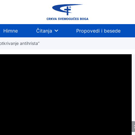
Himne
Čitanja
Propovedi i besede
otkrivanje antihrista”