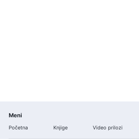
Meni
Početna
Knjige
Video prilozi