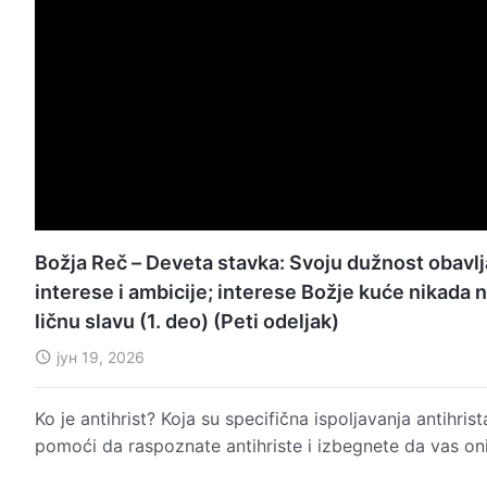
Božja Reč – Deveta stavka: Svoju dužnost obavlja
interese i ambicije; interese Božje kuće nikada n
ličnu slavu (1. deo) (Peti odeljak)
јун 19, 2026
Ko je antihrist? Koja su specifična ispoljavanja antihr
pomoći da raspoznate antihriste i izbegnete da vas on