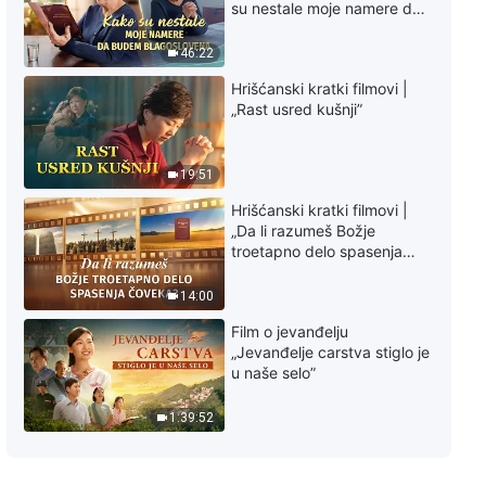
su nestale moje namere da
budem blagoslovena
46:22
Hrišćanski kratki filmovi |
„Rast usred kušnji”
19:51
Hrišćanski kratki filmovi |
„Da li razumeš Božje
troetapno delo spasenja
čoveka?”
14:00
Film o jevanđelju
„Jevanđelje carstva stiglo je
u naše selo”
1:39:52