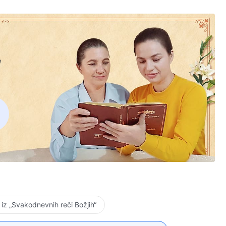
e
 iz „Svakodnevnih reči Božjih“