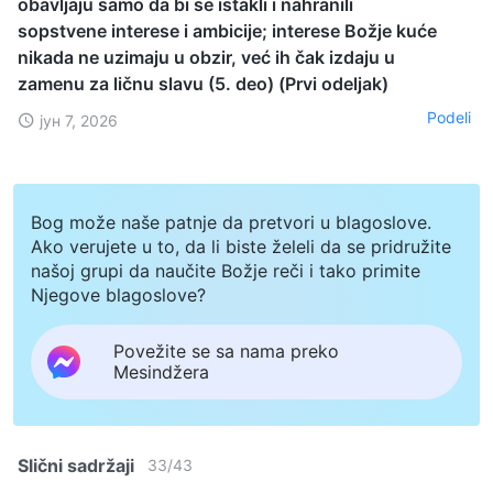
obavljaju samo da bi se istakli i nahranili
sopstvene interese i ambicije; interese Božje kuće
nikada ne uzimaju u obzir, već ih čak izdaju u
zamenu za ličnu slavu (5. deo) (Prvi odeljak)
Podeli
јун 7, 2026
Bog može naše patnje da pretvori u blagoslove.
Ako verujete u to, da li biste želeli da se pridružite
našoj grupi da naučite Božje reči i tako primite
Njegove blagoslove?
Povežite se sa nama preko
Mesindžera
Slični sadržaji
33
/
43