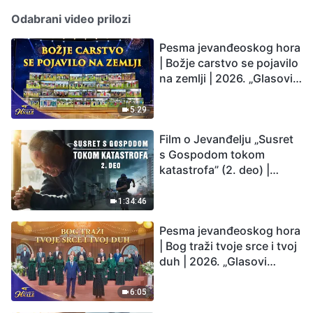
zamenu za ličnu slavu (6.
Odabrani video prilozi
deo) (Drugi odeljak)
Pesma jevanđeoskog hora
| Božje carstvo se pojavilo
na zemlji | 2026. „Glasovi
hvale”
5:29
Film o Jevanđelju „Susret
s Gospodom tokom
katastrofa” (2. deo) |
Zemlja ulazi u „period
masovnog izumiranja”.
1:34:46
Katastrofe su nastupile.
Pesma jevanđeoskog hora
Čovečanstvo ulazi u
| Bog traži tvoje srce i tvoj
odbrojavanje. Da li ste
duh | 2026. „Glasovi
pronašli način da
hvale”
preživite?
6:05