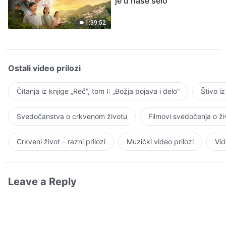
je u naše selo”
1:39:52
Ostali video prilozi
Čitanja iz knjige „Reč”, tom I: „Božja pojava i delo”
Štivo i
Svedočanstva o crkvenom životu
Filmovi svedočenja o ž
Crkveni život – razni prilozi
Muzički video prilozi
Vid
Leave a Reply