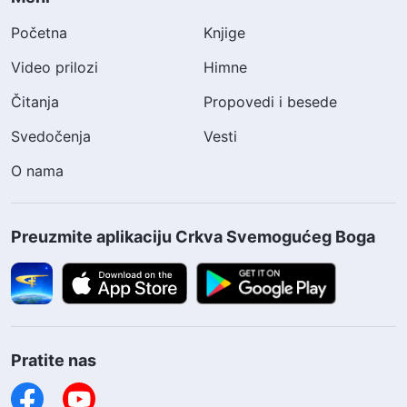
Početna
Knjige
Video prilozi
Himne
Čitanja
Propovedi i besede
Svedočenja
Vesti
O nama
Preuzmite aplikaciju Crkva Svemogućeg Boga
Pratite nas