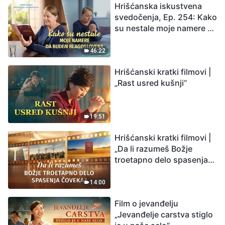
Hrišćanska iskustvena
svedočenja, Ep. 254: Kako
su nestale moje namere da
budem blagoslovena
46:22
Hrišćanski kratki filmovi |
„Rast usred kušnji”
19:51
Hrišćanski kratki filmovi |
„Da li razumeš Božje
troetapno delo spasenja
čoveka?”
14:00
Film o jevanđelju
„Jevanđelje carstva stiglo