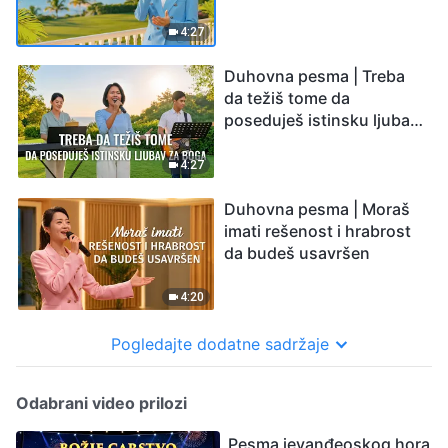
4:27
Duhovna pesma | Treba
da težiš tome da
poseduješ istinsku ljubav
za Boga
4:27
Duhovna pesma | Moraš
imati rešenost i hrabrost
da budeš usavršen
4:20
Pogledajte dodatne sadržaje
Odabrani video prilozi
Pesma jevanđeoskog hora