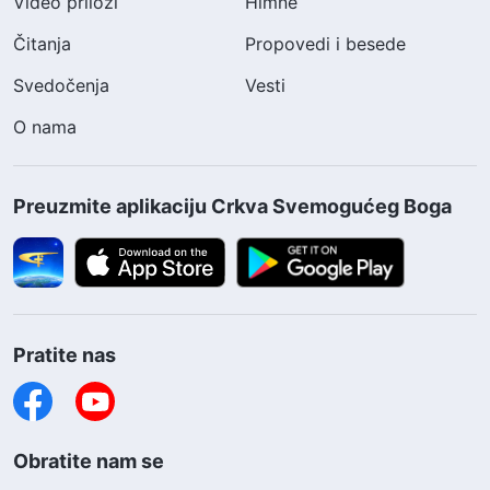
Video prilozi
Himne
Čitanja
Propovedi i besede
Svedočenja
Vesti
O nama
Preuzmite aplikaciju Crkva Svemogućeg Boga
Pratite nas
Obratite nam se