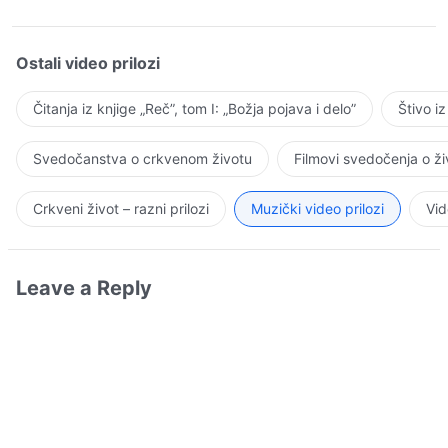
Ostali video prilozi
Čitanja iz knjige „Reč”, tom I: „Božja pojava i delo”
Štivo i
Svedočanstva o crkvenom životu
Filmovi svedočenja o ž
Crkveni život – razni prilozi
Muzički video prilozi
Vid
Leave a Reply