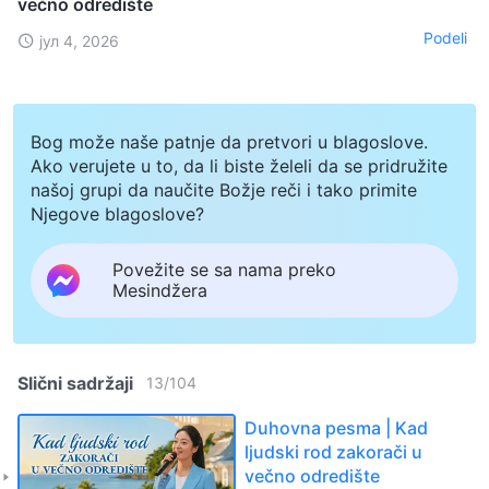
večno odredište
Podeli
јул 4, 2026
Bog može naše patnje da pretvori u blagoslove.
Ako verujete u to, da li biste želeli da se pridružite
našoj grupi da naučite Božje reči i tako primite
Njegove blagoslove?
Povežite se sa nama preko
Mesindžera
Slični sadržaji
13
/
104
Duhovna pesma | Kad
ljudski rod zakorači u
večno odredište