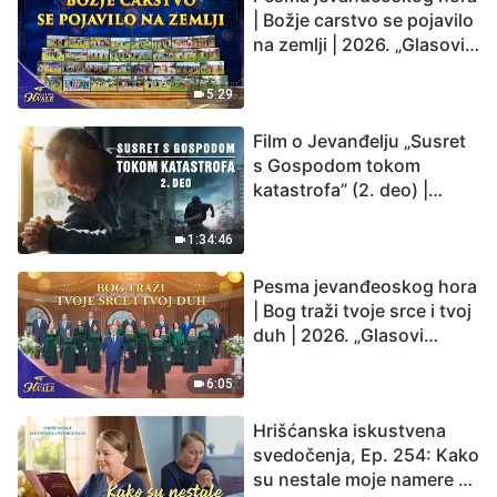
| Božje carstvo se pojavilo
na zemlji | 2026. „Glasovi
hvale”
5:29
Film o Jevanđelju „Susret
s Gospodom tokom
katastrofa” (2. deo) |
Zemlja ulazi u „period
masovnog izumiranja”.
1:34:46
Katastrofe su nastupile.
Pesma jevanđeoskog hora
Čovečanstvo ulazi u
| Bog traži tvoje srce i tvoj
odbrojavanje. Da li ste
duh | 2026. „Glasovi
pronašli način da
hvale”
preživite?
6:05
Hrišćanska iskustvena
svedočenja, Ep. 254: Kako
su nestale moje namere da