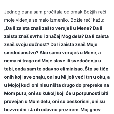
Jednog dana sam pročitala odlomak Božjih reči i
moje viđenje se malo izmenilo. Božje reči kažu:
„
Da li zaista znaš zašto veruješ u Mene? Da li
zaista znaš svrhu i značaj Mog dela? Da li zaista
znaš svoju dužnost? Da li zaista znaš Moje
svedočanstvo? Ako samo veruješ u Mene, a
nema ni traga od Moje slave ili svedočenja u
tebi, onda sam te odavno eliminisao. Što se tiče
onih koji sve znaju, oni su Mi još veći trn u oku, a
u Mojoj kući oni nisu ništa drugo do prepreke na
Mom putu, oni su kukolj koji će u potpunosti biti
provejan u Mom delu, oni su beskorisni, oni su
bezvredni i Ja ih odavno prezirem. Moj gnev