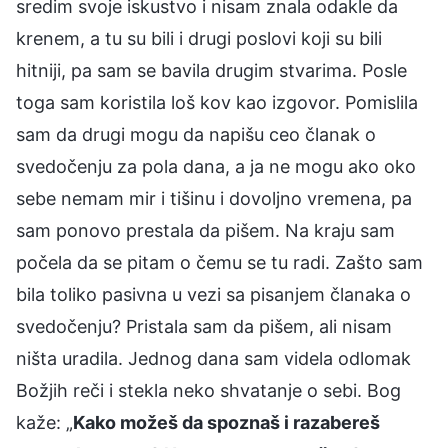
sredim svoje iskustvo i nisam znala odakle da
krenem, a tu su bili i drugi poslovi koji su bili
hitniji, pa sam se bavila drugim stvarima. Posle
toga sam koristila loš kov kao izgovor. Pomislila
sam da drugi mogu da napišu ceo članak o
svedočenju za pola dana, a ja ne mogu ako oko
sebe nemam mir i tišinu i dovoljno vremena, pa
sam ponovo prestala da pišem. Na kraju sam
počela da se pitam o čemu se tu radi. Zašto sam
bila toliko pasivna u vezi sa pisanjem članaka o
svedočenju? Pristala sam da pišem, ali nisam
ništa uradila. Jednog dana sam videla odlomak
Božjih reči i stekla neko shvatanje o sebi. Bog
kaže: „
Kako možeš da spoznaš i razabereš