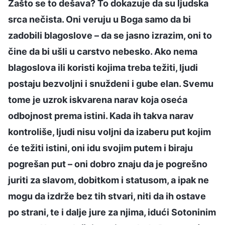
Zašto se to dešava? To dokazuje da su ljudska
srca nečista. Oni veruju u Boga samo da bi
zadobili blagoslove – da se jasno izrazim, oni to
čine da bi ušli u carstvo nebesko. Ako nema
blagoslova ili koristi kojima treba težiti, ljudi
postaju bezvoljni i snuždeni i gube elan. Svemu
tome je uzrok iskvarena narav koja oseća
odbojnost prema istini. Kada ih takva narav
kontroliše, ljudi nisu voljni da izaberu put kojim
će težiti istini, oni idu svojim putem i biraju
pogrešan put – oni dobro znaju da je pogrešno
juriti za slavom, dobitkom i statusom, a ipak ne
mogu da izdrže bez tih stvari, niti da ih ostave
po strani, te i dalje jure za njima, idući Sotoninim