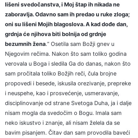
lišeni svedočanstva, i Moj štap ih nikada ne
zaboravlja. Odavno sam ih predao u ruke zloga;
oni su lišeni Mojih blagoslova. A kad dođe dan,
grdnja će njihova biti bolnija od grdnje
bezumnih žena
.“ Osetila sam Božji gnev u
Njegovim rečima. Nakon što sam toliko godina
verovala u Boga i sledila Ga do danas, nakon što
sam pročitala toliko Božjih reči, čula brojne
propovedi i besede, iskusila orezivanje, prepreke
i neuspehe, kao i prosvećenje, usmeravanje,
disciplinovanje od strane Svetoga Duha, ja i dalje
nisam mogla da svedočim o Bogu. Imala sam
neko iskustvo i znanje, ali nisam želela da se
bavim pisanjem. Čitav dan sam provodila baveći