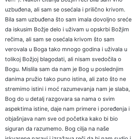
uzbuđena, ali sam se osećala i prilično krivom.
Bila sam uzbuđena što sam imala dovoljno sreće
da iskusim Božje delo i uživam u opskrbi Božjim
rečima, ali sam se osećala krivom što sam
verovala u Boga tako mnogo godina i uživala u
tolikoj Božjoj blagodati, ali nisam svedočila o
Bogu. Mislila sam da nam je Bog u poslednjim
danima pružio tako puno istina, ali zato što ne
stremimo istini i moć razumevanja nam je slaba,
Bog do u detalj razgovara sa nama o svim
aspektima istine, daje nam primere i poređenja i
objašnjava nam sve od početka kako bi bio
siguran da razumemo. Bog cilja na naše
iskvarene naravi i izražava reči da bi nam sudio i