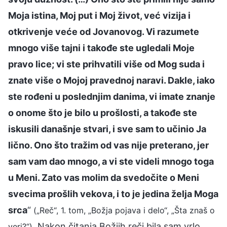
Moja istina, Moj put i Moj život, već vizija i
otkrivenje veće od Jovanovog. Vi razumete
mnogo više tajni i takođe ste ugledali Moje
pravo lice; vi ste prihvatili više od Mog suda i
znate više o Mojoj pravednoj naravi. Dakle, iako
ste rođeni u poslednjim danima, vi imate znanje
o onome što je bilo u prošlosti, a takođe ste
iskusili današnje stvari, i sve sam to učinio Ja
lično. Ono što tražim od vas nije preterano, jer
sam vam dao mnogo, a vi ste videli mnogo toga
u Meni. Zato vas molim da svedočite o Meni
svecima prošlih vekova, i to je jedina želja Moga
srca
“
(„Reč“, 1. tom, „Božja pojava i delo“, „Šta znaš o
. Nakon čitanja Božjih reči bila sam vrlo
veri?“)