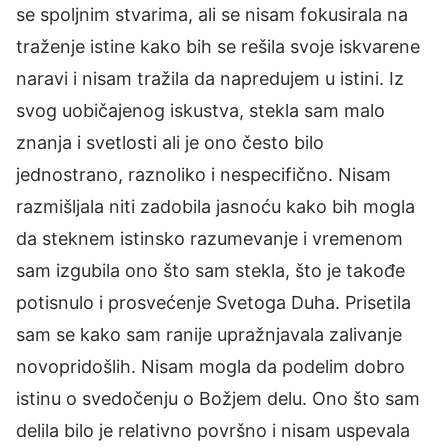
se spoljnim stvarima, ali se nisam fokusirala na
traženje istine kako bih se rešila svoje iskvarene
naravi i nisam tražila da napredujem u istini. Iz
svog uobičajenog iskustva, stekla sam malo
znanja i svetlosti ali je ono često bilo
jednostrano, raznoliko i nespecifično. Nisam
razmišljala niti zadobila jasnoću kako bih mogla
da steknem istinsko razumevanje i vremenom
sam izgubila ono što sam stekla, što je takođe
potisnulo i prosvećenje Svetoga Duha. Prisetila
sam se kako sam ranije upražnjavala zalivanje
novopridošlih. Nisam mogla da podelim dobro
istinu o svedočenju o Božjem delu. Ono što sam
delila bilo je relativno površno i nisam uspevala