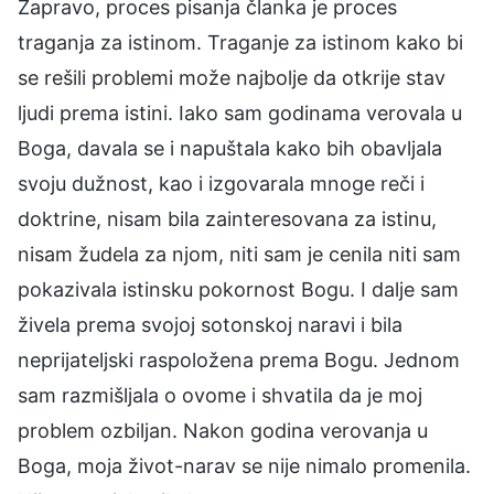
Zapravo, proces pisanja članka je proces
traganja za istinom. Traganje za istinom kako bi
se rešili problemi može najbolje da otkrije stav
ljudi prema istini. Iako sam godinama verovala u
Boga, davala se i napuštala kako bih obavljala
svoju dužnost, kao i izgovarala mnoge reči i
doktrine, nisam bila zainteresovana za istinu,
nisam žudela za njom, niti sam je cenila niti sam
pokazivala istinsku pokornost Bogu. I dalje sam
živela prema svojoj sotonskoj naravi i bila
neprijateljski raspoložena prema Bogu. Jednom
sam razmišljala o ovome i shvatila da je moj
problem ozbiljan. Nakon godina verovanja u
Boga, moja život-narav se nije nimalo promenila.