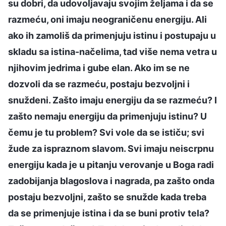
su dobri, da udovoljavaju svojim željama i da se
razmeću, oni imaju neograničenu energiju. Ali
ako ih zamoliš da primenjuju istinu i postupaju u
skladu sa istina-načelima, tad više nema vetra u
njihovim jedrima i gube elan. Ako im se ne
dozvoli da se razmeću, postaju bezvoljni i
snuždeni. Zašto imaju energiju da se razmeću? I
zašto nemaju energiju da primenjuju istinu? U
čemu je tu problem? Svi vole da se ističu; svi
žude za ispraznom slavom. Svi imaju neiscrpnu
energiju kada je u pitanju verovanje u Boga radi
zadobijanja blagoslova i nagrada, pa zašto onda
postaju bezvoljni, zašto se snužde kada treba
da se primenjuje istina i da se buni protiv tela?