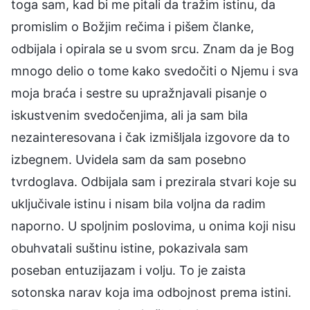
toga sam, kad bi me pitali da tražim istinu, da
promislim o Božjim rečima i pišem članke,
odbijala i opirala se u svom srcu. Znam da je Bog
mnogo delio o tome kako svedočiti o Njemu i sva
moja braća i sestre su upražnjavali pisanje o
iskustvenim svedočenjima, ali ja sam bila
nezainteresovana i čak izmišljala izgovore da to
izbegnem. Uvidela sam da sam posebno
tvrdoglava. Odbijala sam i prezirala stvari koje su
uključivale istinu i nisam bila voljna da radim
naporno. U spoljnim poslovima, u onima koji nisu
obuhvatali suštinu istine, pokazivala sam
poseban entuzijazam i volju. To je zaista
sotonska narav koja ima odbojnost prema istini.