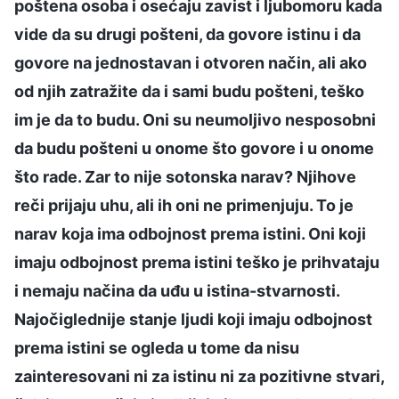
poštena osoba i osećaju zavist i ljubomoru kada
vide da su drugi pošteni, da govore istinu i da
govore na jednostavan i otvoren način, ali ako
od njih zatražite da i sami budu pošteni, teško
im je da to budu. Oni su neumoljivo nesposobni
da budu pošteni u onome što govore i u onome
što rade. Zar to nije sotonska narav? Njihove
reči prijaju uhu, ali ih oni ne primenjuju. To je
narav koja ima odbojnost prema istini. Oni koji
imaju odbojnost prema istini teško je prihvataju
i nemaju načina da uđu u istina-stvarnosti.
Najočiglednije stanje ljudi koji imaju odbojnost
prema istini se ogleda u tome da nisu
zainteresovani ni za istinu ni za pozitivne stvari,