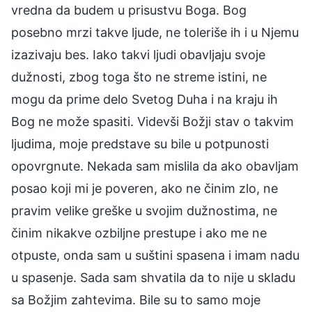
vredna da budem u prisustvu Boga. Bog
posebno mrzi takve ljude, ne toleriše ih i u Njemu
izazivaju bes. Iako takvi ljudi obavljaju svoje
dužnosti, zbog toga što ne streme istini, ne
mogu da prime delo Svetog Duha i na kraju ih
Bog ne može spasiti. Videvši Božji stav o takvim
ljudima, moje predstave su bile u potpunosti
opovrgnute. Nekada sam mislila da ako obavljam
posao koji mi je poveren, ako ne činim zlo, ne
pravim velike greške u svojim dužnostima, ne
činim nikakve ozbiljne prestupe i ako me ne
otpuste, onda sam u suštini spasena i imam nadu
u spasenje. Sada sam shvatila da to nije u skladu
sa Božjim zahtevima. Bile su to samo moje