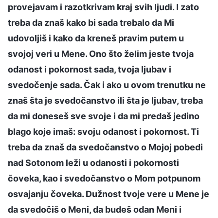
provejavam i razotkrivam kraj svih ljudi. I zato
treba da znaš kako bi sada trebalo da Mi
udovoljiš i kako da kreneš pravim putem u
svojoj veri u Mene. Ono što želim jeste tvoja
odanost i pokornost sada, tvoja ljubav i
svedočenje sada. Čak i ako u ovom trenutku ne
znaš šta je svedočanstvo ili šta je ljubav, treba
da mi doneseš sve svoje i da mi predaš jedino
blago koje imaš: svoju odanost i pokornost. Ti
treba da znaš da svedočanstvo o Mojoj pobedi
nad Sotonom leži u odanosti i pokornosti
čoveka, kao i svedočanstvo o Mom potpunom
osvajanju čoveka. Dužnost tvoje vere u Mene je
da svedočiš o Meni, da budeš odan Meni i