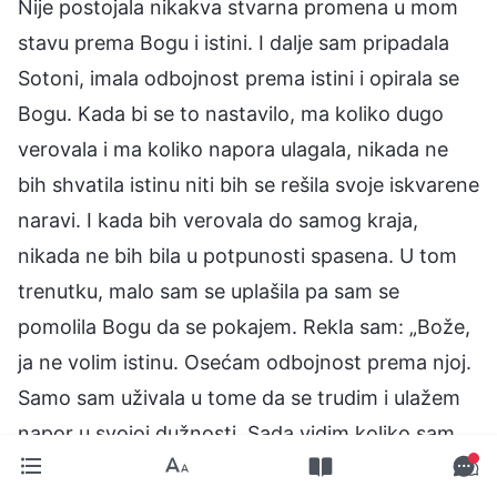
Nije postojala nikakva stvarna promena u mom
stavu prema Bogu i istini. I dalje sam pripadala
Sotoni, imala odbojnost prema istini i opirala se
Bogu. Kada bi se to nastavilo, ma koliko dugo
verovala i ma koliko napora ulagala, nikada ne
bih shvatila istinu niti bih se rešila svoje iskvarene
naravi. I kada bih verovala do samog kraja,
nikada ne bih bila u potpunosti spasena. U tom
trenutku, malo sam se uplašila pa sam se
pomolila Bogu da se pokajem. Rekla sam: „Bože,
ja ne volim istinu. Osećam odbojnost prema njoj.
Samo sam uživala u tome da se trudim i ulažem
napor u svojoj dužnosti. Sada vidim koliko sam
jadna u svom verovanju. Ne želim ovako da