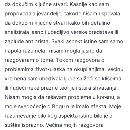
da dokučim ključne stvari. Kasnije kad sam
propovedala jevanđelje, takođe nisam uspevala
da dokučim ključne stvari kako bih detaljno
analizirala jasno i ubedljivo verske predstave ili
zablude antihrista. Svaki aspekt istine sam samo
napola razumela i nisam mogla jasno da
razgovaram o tome. Tokom razgovora o
problemima život-ulaska na okupljanjima, većinu
vremena sam ubeđivala ljude služeći se klišeima
ili nudeći neke prazne teorije i štura shvatanja.
Nisam mogla da rešavam probleme u korenu, a
moje svedočenje o Bogu nije imalo efekta. Moje
razumevanje bilo kog aspekta istine bilo je u
suštini isprazno. Većina mojih razgovora