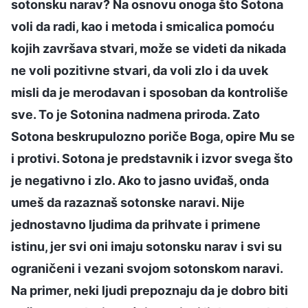
sotonsku narav? Na osnovu onoga što Sotona
voli da radi, kao i metoda i smicalica pomoću
kojih završava stvari, može se videti da nikada
ne voli pozitivne stvari, da voli zlo i da uvek
misli da je merodavan i sposoban da kontroliše
sve. To je Sotonina nadmena priroda. Zato
Sotona beskrupulozno poriče Boga, opire Mu se
i protivi. Sotona je predstavnik i izvor svega što
je negativno i zlo. Ako to jasno uviđaš, onda
umeš da razaznaš sotonske naravi. Nije
jednostavno ljudima da prihvate i primene
istinu, jer svi oni imaju sotonsku narav i svi su
ograničeni i vezani svojom sotonskom naravi.
Na primer, neki ljudi prepoznaju da je dobro biti