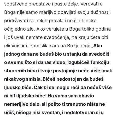
sopstvene predstave i puste želje. Verovati u
Boga nije samo marljivo obavljati svoju dužnosti,
pridržavati se nekih pravila i ne činiti neko
očigledno zlo. Ako verujete u Boga toliko godina
i još uvek nemate svedočenje, na kraju ćete biti
eliminisani. Pomislila sam na Božje reči: „
Ako
jednog dana ne budeš bio u stanju da svedočiš
o svemu što si danas video, izgubićeš funkciju
stvorenih bića i tvoje postojanje neće više imati
nikakvog smisla. Bićeš nedostojan da budeš
ljudsko biće. Čak bi se moglo reći da nećeš više
ni biti ljudsko biće! Na vama sam obavio
nemerljivo delo, ali pošto ti trenutno ništa ne
učiš, ničega nisi svestan, i nedelotvoran si u