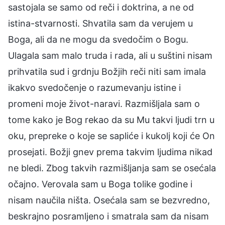
sastojala se samo od reči i doktrina, a ne od
istina-stvarnosti. Shvatila sam da verujem u
Boga, ali da ne mogu da svedočim o Bogu.
Ulagala sam malo truda i rada, ali u suštini nisam
prihvatila sud i grdnju Božjih reči niti sam imala
ikakvo svedočenje o razumevanju istine i
promeni moje život-naravi. Razmišljala sam o
tome kako je Bog rekao da su Mu takvi ljudi trn u
oku, prepreke o koje se sapliće i kukolj koji će On
prosejati. Božji gnev prema takvim ljudima nikad
ne bledi. Zbog takvih razmišljanja sam se osećala
očajno. Verovala sam u Boga tolike godine i
nisam naučila ništa. Osećala sam se bezvredno,
beskrajno posramljeno i smatrala sam da nisam