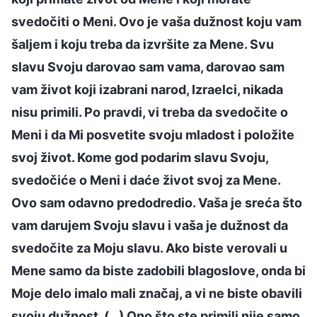
svedočiti o Meni. Ovo je vaša dužnost koju vam
šaljem i koju treba da izvršite za Mene. Svu
slavu Svoju darovao sam vama, darovao sam
vam život koji izabrani narod, Izraelci, nikada
nisu primili. Po pravdi, vi treba da svedočite o
Meni i da Mi posvetite svoju mladost i položite
svoj život. Kome god podarim slavu Svoju,
svedočiće o Meni i daće život svoj za Mene.
Ovo sam odavno predodredio. Vaša je sreća što
vam darujem Svoju slavu i vaša je dužnost da
svedočite za Moju slavu. Ako biste verovali u
Mene samo da biste zadobili blagoslove, onda bi
Moje delo imalo mali značaj, a vi ne biste obavili
svoju dužnost. (…) Ono što ste primili nije samo