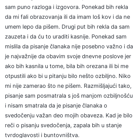
sam puno razloga i izgovora. Ponekad bih rekla
da mi fali obrazovanja ili da imam loš kov i da ne
umem lepo da pišem. Drugi put bih rekla da sam
zauzeta i da ću to uraditi kasnije. Ponekad sam
mislila da pisanje članaka nije posebno važno i da
je najvažnije da obavim svoje dnevne poslove jer
ako bih kasnila u tome, bila bih orezana ili bi me
otpustili ako bi u pitanju bilo nešto ozbiljno. Niko
mi nije zamerao što ne pišem. Razmišljajući tako,
pisanje sam posmatrala s još manjom ozbiljnošću
i nisam smatrala da je pisanje članaka o
svedočenju važan deo mojih obaveza. Kad je bilo
reči o pisanju svedočenja, zapala bih u stanje
tvrdoglavosti i buntovništva.