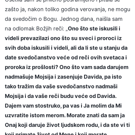
zašto ja, nakon toliko godina verovanja, ne mogu
da svedočim o Bogu. Jednog dana, naišla sam
na odlomak Božjih reči: „
Ono što ste iskusili i
videli prevazilazi ono što su sveci i proroci iz
svih doba iskusili i videli, ali da li ste u stanju da
date svedočanstvo veće od reči ovih svetaca i
proroka iz prošlosti? Ono što vam sada darujem
nadmašuje Mojsija i zasenjuje Davida, pa isto
tako tražim da vaše svedočanstvo nadmaši
Mojsija i da vaše reči budu veće od Davida.
Dajem vam stostruko, pa vas i Ja molim da Mi
uzvratite istom merom. Morate znati da sam ja
Onaj koji daruje život ljudskom rodu, i da ste vi ti
koji primate život od Mene i koji morate