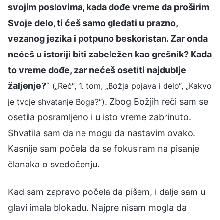
svojim poslovima, kada dođe vreme da proširim
Svoje delo, ti ćeš samo gledati u prazno,
vezanog jezika i potpuno beskoristan. Zar onda
nećeš u istoriji biti zabeležen kao grešnik? Kada
to vreme dođe, zar nećeš osetiti najdublje
žaljenje?
“
(„Reč“, 1. tom, „Božja pojava i delo“, „Kakvo
. Zbog Božjih reči sam se
je tvoje shvatanje Boga?“)
osetila posramljeno i u isto vreme zabrinuto.
Shvatila sam da ne mogu da nastavim ovako.
Kasnije sam počela da se fokusiram na pisanje
članaka o svedočenju.
Kad sam zapravo počela da pišem, i dalje sam u
glavi imala blokadu. Najpre nisam mogla da