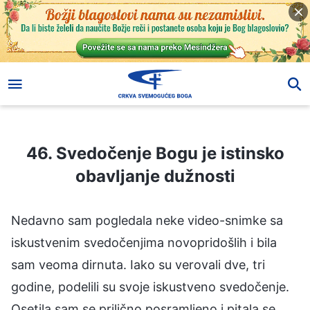
46. Svedočenje Bogu je istinsko obavljanje dužnosti
46. Svedočenje Bogu je istinsko
obavljanje dužnosti
Nedavno sam pogledala neke video-snimke sa
iskustvenim svedočenjima novopridošlih i bila
sam veoma dirnuta. Iako su verovali dve, tri
godine, podelili su svoje iskustveno svedočenje.
Osetila sam se prilično posramljeno i pitala se