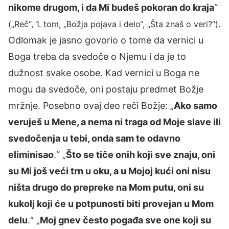
nikome drugom, i da Mi budeš pokoran do kraja
“
.
(„Reč“, 1. tom, „Božja pojava i delo“, „Šta znaš o veri?“)
Odlomak je jasno govorio o tome da vernici u
Boga treba da svedoče o Njemu i da je to
dužnost svake osobe. Kad vernici u Boga ne
mogu da svedoče, oni postaju predmet Božje
mržnje. Posebno ovaj deo reči Božje: „
Ako samo
veruješ u Mene, a nema ni traga od Moje slave ili
svedočenja u tebi, onda sam te odavno
eliminisao
.“ „
Što se tiče onih koji sve znaju, oni
su Mi još veći trn u oku, a u Mojoj kući oni nisu
ništa drugo do prepreke na Mom putu, oni su
kukolj koji će u potpunosti biti provejan u Mom
delu
.“ „
Moj gnev često pogađa sve one koji su