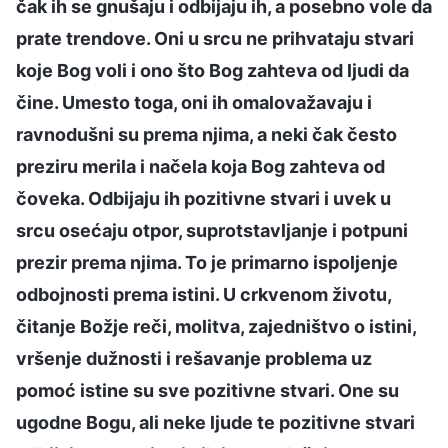
čak ih se gnušaju i odbijaju ih, a posebno vole da
prate trendove. Oni u srcu ne prihvataju stvari
koje Bog voli i ono što Bog zahteva od ljudi da
čine. Umesto toga, oni ih omalovažavaju i
ravnodušni su prema njima, a neki čak često
preziru merila i načela koja Bog zahteva od
čoveka. Odbijaju ih pozitivne stvari i uvek u
srcu osećaju otpor, suprotstavljanje i potpuni
prezir prema njima. To je primarno ispoljenje
odbojnosti prema istini. U crkvenom životu,
čitanje Božje reči, molitva, zajedništvo o istini,
vršenje dužnosti i rešavanje problema uz
pomoć istine su sve pozitivne stvari. One su
ugodne Bogu, ali neke ljude te pozitivne stvari