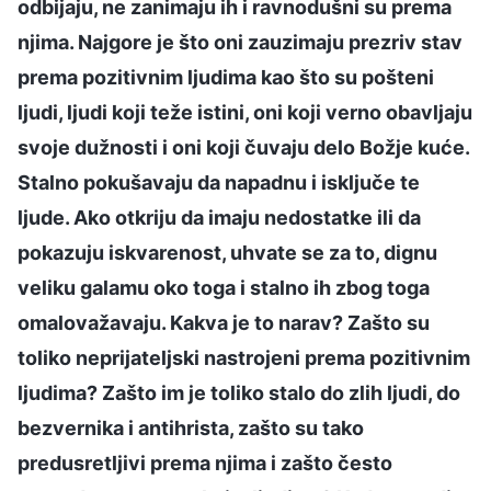
odbijaju, ne zanimaju ih i ravnodušni su prema
njima. Najgore je što oni zauzimaju prezriv stav
prema pozitivnim ljudima kao što su pošteni
ljudi, ljudi koji teže istini, oni koji verno obavljaju
svoje dužnosti i oni koji čuvaju delo Božje kuće.
Stalno pokušavaju da napadnu i isključe te
ljude. Ako otkriju da imaju nedostatke ili da
pokazuju iskvarenost, uhvate se za to, dignu
veliku galamu oko toga i stalno ih zbog toga
omalovažavaju. Kakva je to narav? Zašto su
toliko neprijateljski nastrojeni prema pozitivnim
ljudima? Zašto im je toliko stalo do zlih ljudi, do
bezvernika i antihrista, zašto su tako
predusretljivi prema njima i zašto često