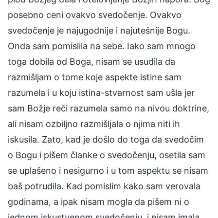
posebno ceni ovakvo svedočenje. Ovakvo
svedočenje je najugodnije i najutešnije Bogu.
Onda sam pomislila na sebe. Iako sam mnogo
toga dobila od Boga, nisam se usudila da
razmišljam o tome koje aspekte istine sam
razumela i u koju istina-stvarnost sam ušla jer
sam Božje reči razumela samo na nivou doktrine,
ali nisam ozbiljno razmišljala o njima niti ih
iskusila. Zato, kad je došlo do toga da svedočim
o Bogu i pišem članke o svedočenju, osetila sam
se uplašeno i nesigurno i u tom aspektu se nisam
baš potrudila. Kad pomislim kako sam verovala
godinama, a ipak nisam mogla da pišem ni o
jednom iskustvenom svedočenju, i nisam imala