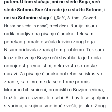
putem. U tom slučaju, oni ne slede Boga, već
slede Sotonu. Sve što rade je u službi Sotone, i
oni su Sotonine sluge
“
(„Reč“, 3. tom, „Govori
. Ranije nisam
Hrista poslednjih dana“, treći deo)
radila marljivo na pisanju članaka i tek sam
ponekad pomalo osećala krivicu zbog toga.
Nisam pridavala značaj tom problemu. Tek sam
kroz otkrivenje Božje reči shvatila da je to bila
odbojnost prema istini, neka vrsta sotonske
naravi. Za pisanje članaka potrebni su iskustvo i
znanje, kao i vreme da se o tome promisli.
Moramo biti smireni, promisliti o Božjim rečima,
tražiti isinu i razmisliti o sebi. Ali baviti se spoljnim
stvarima, u kojima smo inače vešti, je lako. Zbog