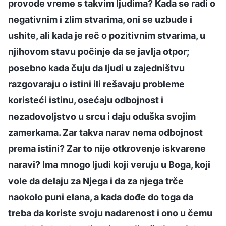
provode vreme s takvim ljudima? Kada se radi o
negativnim i zlim stvarima, oni se uzbude i
ushite, ali kada je reč o pozitivnim stvarima, u
njihovom stavu počinje da se javlja otpor;
posebno kada čuju da ljudi u zajedništvu
razgovaraju o istini ili rešavaju probleme
koristeći istinu, osećaju odbojnost i
nezadovoljstvo u srcu i daju oduška svojim
zamerkama. Zar takva narav nema odbojnost
prema istini? Zar to nije otkrovenje iskvarene
naravi? Ima mnogo ljudi koji veruju u Boga, koji
vole da delaju za Njega i da za njega trče
naokolo puni elana, a kada dođe do toga da
treba da koriste svoju nadarenost i ono u čemu