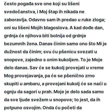
često pogađa sve one koji su lišeni
svedočanstva, i Moj štap ih nikada ne
zaboravlja. Odavno sam ih predao u ruke zloga;
oni su lišeni Mojih blagoslova. A kad dođe dan,
grdnja će njihova biti bolnija od grdnje
bezumnih žena. Danas činim samo ono što Mi je
dužnost da činim; svu ću pšenicu svezati u
snopove, zajedno s onim kukoljem. To je Moje
delo danas. Sav će se kukolj provejati u vreme
Mog provejavanja, pa će se pšenično zrno
skupiti u ambaru, a provejani kukolj će se naći u
ognju da sagori u prah. Moje je delo sada samo
da sve ljude svežem u snopove; to jest, da ih
potpuno osvojim. Onda ću početi da