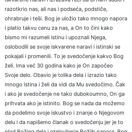
razotkrio nas, ali nas i podseća, podstiče,
ohrabruje i teši. Bog je uložio tako mnogo napora
i platio takvu cenu za nas, a On to čini kako
bismo mi razumeli istinu i upoznali Njega,
oslobodili se svoje iskvarene naravi i istinski se
pokajali i promenili. To je svedočenje kakvo Bog
želi. Ima već 30 godina kako je On započeo
Svoje delo. Obavio je tolika dela i izrazio tako
mnogo istina i želi da vidi da Mu svedočimo. Čak
i ako je svedočenje ne tako dubokoumno, On ga
prihvata ako je istinito. Bog se nada da možemo
da podelimo svoje iskustvo i znanje o Njegovom
delu i da napišemo članak o svedočenju jer je to
plod Božjeg dela i otelovljenje Božjih napora. Bog