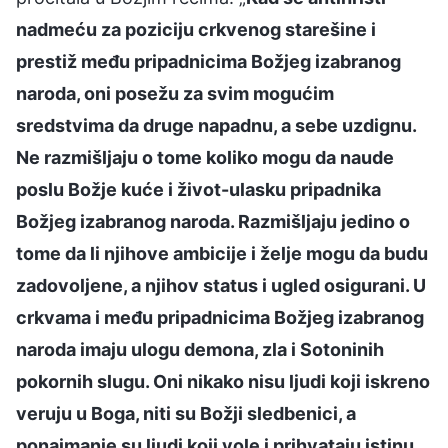
nadmeću za poziciju crkvenog starešine i
prestiž među pripadnicima Božjeg izabranog
naroda, oni posežu za svim mogućim
sredstvima da druge napadnu, a sebe uzdignu.
Ne razmišljaju o tome koliko mogu da naude
poslu Božje kuće i život-ulasku pripadnika
Božjeg izabranog naroda. Razmišljaju jedino o
tome da li njihove ambicije i želje mogu da budu
zadovoljene, a njihov status i ugled osigurani. U
crkvama i među pripadnicima Božjeg izabranog
naroda imaju ulogu demona, zla i Sotoninih
pokornih slugu. Oni nikako nisu ljudi koji iskreno
veruju u Boga, niti su Božji sledbenici, a
ponajmanje su ljudi koji vole i prihvataju istinu.