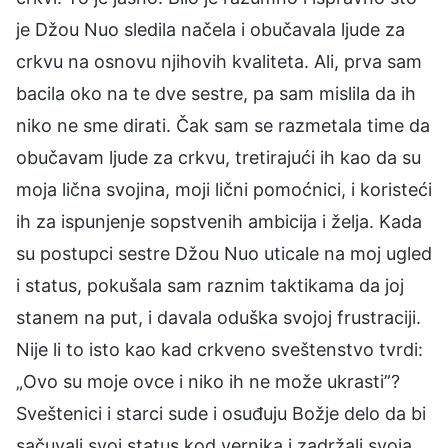
je Džou Nuo sledila načela i obučavala ljude za
crkvu na osnovu njihovih kvaliteta. Ali, prva sam
bacila oko na te dve sestre, pa sam mislila da ih
niko ne sme dirati. Čak sam se razmetala time da
obučavam ljude za crkvu, tretirajući ih kao da su
moja lična svojina, moji lični pomoćnici, i koristeći
ih za ispunjenje sopstvenih ambicija i želja. Kada
su postupci sestre Džou Nuo uticale na moj ugled
i status, pokušala sam raznim taktikama da joj
stanem na put, i davala oduška svojoj frustraciji.
Nije li to isto kao kad crkveno sveštenstvo tvrdi:
„Ovo su moje ovce i niko ih ne može ukrasti”?
Sveštenici i starci sude i osuđuju Božje delo da bi
sačuvali svoj status kod vernika i zadržali svoja