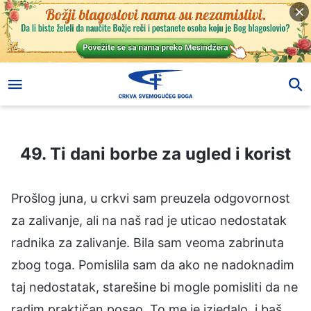
49. Ti dani borbe za ugled i korist
49. Ti dani borbe za ugled i korist
Prošlog juna, u crkvi sam preuzela odgovornost
za zalivanje, ali na naš rad je uticao nedostatak
radnika za zalivanje. Bila sam veoma zabrinuta
zbog toga. Pomislila sam da ako ne nadoknadim
taj nedostatak, starešine bi mogle pomisliti da ne
radim praktičan posao. To me je izjedalo, i baš