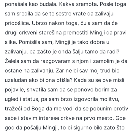
ponašala kao budala. Kakva sramota. Posle toga
sam sredila da se te sestre vrate da zalivaju
pridošlice. Ubrzo nakon toga, čula sam da će
drugi crkveni starešina premestiti Mingji da pravi
slike. Pomislila sam, Mingji je tako dobra u
zalivanju, pa zašto je onda šalju tamo da radi?
Želela sam da razgovaram s njom i zamolim je da
ostane na zalivanju. Zar ne bi sav moj trud bio
uzaludan ako bi ona otišla? Kada su se ove misli
pojavile, shvatila sam da se ponovo borim za
ugled i status, pa sam brzo izgovorila molitvu,
tražeći od Boga da me vodi da se pobunim protiv
sebe i stavim interese crkve na prvo mesto. Gde
god da pošalju Mingji, to bi sigurno bilo zato što