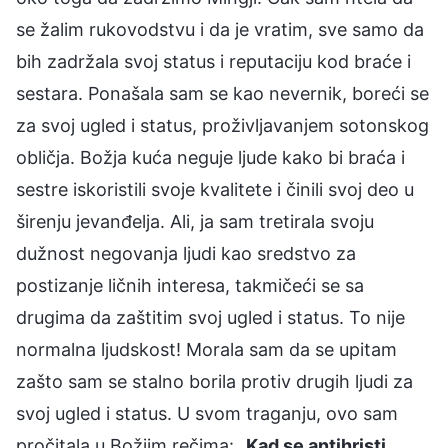
se žalim rukovodstvu i da je vratim, sve samo da
bih zadržala svoj status i reputaciju kod braće i
sestara. Ponašala sam se kao nevernik, boreći se
za svoj ugled i status, proživljavanjem sotonskog
obličja. Božja kuća neguje ljude kako bi braća i
sestre iskoristili svoje kvalitete i činili svoj deo u
širenju jevanđelja. Ali, ja sam tretirala svoju
dužnost negovanja ljudi kao sredstvo za
postizanje ličnih interesa, takmičeći se sa
drugima da zaštitim svoj ugled i status. To nije
normalna ljudskost! Morala sam da se upitam
zašto sam se stalno borila protiv drugih ljudi za
svoj ugled i status. U svom traganju, ovo sam
pročitala u Božjim rečima: „
Kad se antihristi