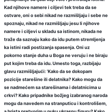
Kad njihove namere i ciljevi tek treba da se
ostvare, oni o sebi nikad ne razmišljaju i sebe ne
spoznaju, nikad ne razmišljaju jesu li njihove
namere i ciljevi u skladu sa istinom, nikada ne
traže da saznaju kako da idu putem stremljenja
ka istini radi postizanja spasenja. Oni uz
pokorno stanje duha u Boga ne veruju i ne biraju
put kojim treba da idu. Umesto toga, razbijaju
glavu razmišljajući: ’Kako da se dokopam
pozicije starešine ili delatnika? Kako mogu da
se nadmećem sa starešinama i delatnicima u
crkvi? Kako pripadnike božjeg izabranog naroda
mogu da navedem na stranputicu i kontrolišem,
a hrista pretvorim u puku ukrasnu figuru? Kako