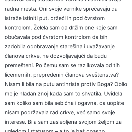
radna mesta. Oni svoje vernike sprečavaju da
istraže istiniti put, držeći ih pod čvrstom
kontrolom. Želela sam da držim one koje sam
obučavala pod čvrstom kontrolom da bih
zadobila odobravanje starešina i uvažavanje
članova crkve, ne dozvoljavajući da budu
premešteni. Po čemu sam se razlikovala od tih
licemernih, prepredenih članova sveštenstva?
Nisam li bila na putu antihrista protiv Boga? Oblio
me je hladan znoj kada sam to shvatila. Uvidela
sam koliko sam bila sebična i ogavna, da uopšte
nisam podržavala rad crkve, već samo svoje
interese. Bila sam zaslepljena svojom željom za
ugledom i statusom – a to je baš opasno.