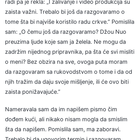
radi pa je rekla: „I zalivanje i video produkcija su
zaista važni. Trebalo bi još da razgovaramo o
tome šta bi najviše koristilo radu crkve.” Pomislila
sam: „O čemu još da razgovaramo? Džou Nuo
preuzima ljude koje sam ja želela. Ne mogu da
zadržim nijednog pripravnika, pa šta će svi misliti
o meni? Bez obzira na sve, ovoga puta moram
da razgovaram sa rukovodstvom o tome i da od
njih tražim da daju svoje mišljenje, ili će ovo biti
zaista ponižavajuće.”
Nameravala sam da im napišem pismo čim
dođem kući, ali nikako nisam mogla da smislim
šta da napišem. Pomislila sam, ma zaboravi.
Trebalo bi da ugovorim termin i razgovaram