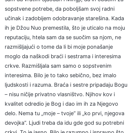
sopstvene potrebe, da poboljšam svoj radni
učinak i zadobijem odobravanje starešina. Kada
ih je Džou Nuo premestila, što je uticalo na moju
reputaciju, htela sam da se suočim sa njom, ne
razmišljajući o tome da li bi moje ponašanje
moglo da naškodi braći i sestrama i interesima
crkve. Razmišljala sam samo o sopstvenim
interesima. Bilo je to tako sebično, bez imalo
ljudskosti i razuma. Braća i sestre pripadaju Bogu
– nisu ničije privatno vlasništvo. Njihov kov i
kvalitet odredio je Bog i dao im ih za Njegovo
delo. Nema tu „moje – tvoje” ili „ko prvi, njegova
devojka”. Ljudi treba da idu gde god su potrebni
crkvi. To je jasno. Bilo je razumno i ispravno što