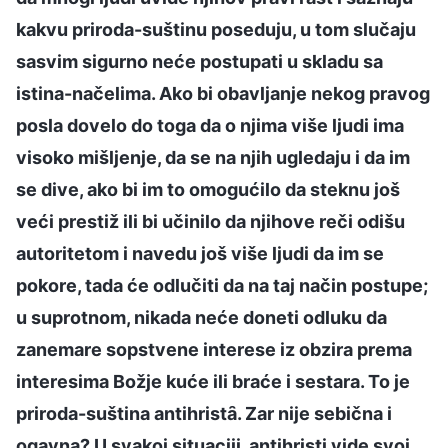
kakvu priroda-suštinu poseduju, u tom slučaju
sasvim sigurno neće postupati u skladu sa
istina-načelima. Ako bi obavljanje nekog pravog
posla dovelo do toga da o njima više ljudi ima
visoko mišljenje, da se na njih ugledaju i da im
se dive, ako bi im to omogućilo da steknu još
veći prestiž ili bi učinilo da njihove reči odišu
autoritetom i navedu još više ljudi da im se
pokore, tada će odlučiti da na taj način postupe;
u suprotnom, nikada neće doneti odluku da
zanemare sopstvene interese iz obzira prema
interesima Božje kuće ili braće i sestara. To je
priroda-suština antihristȃ. Zar nije sebična i
ogavna? U svakoj situaciji, antihristi vide svoj