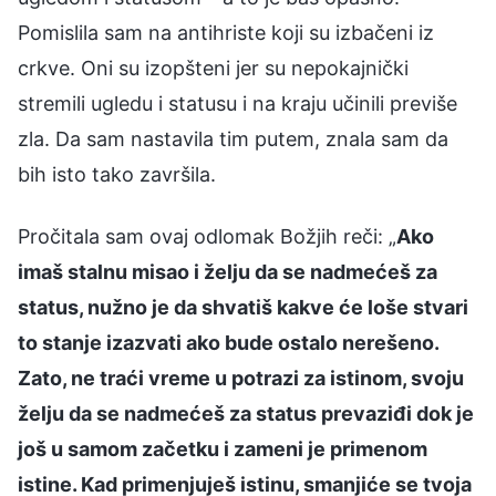
Pomislila sam na antihriste koji su izbačeni iz
crkve. Oni su izopšteni jer su nepokajnički
stremili ugledu i statusu i na kraju učinili previše
zla. Da sam nastavila tim putem, znala sam da
bih isto tako završila.
Pročitala sam ovaj odlomak Božjih reči: „
Ako
imaš stalnu misao i želju da se nadmećeš za
status, nužno je da shvatiš kakve će loše stvari
to stanje izazvati ako bude ostalo nerešeno.
Zato, ne traći vreme u potrazi za istinom, svoju
želju da se nadmećeš za status prevaziđi dok je
još u samom začetku i zameni je primenom
istine. Kad primenjuješ istinu, smanjiće se tvoja