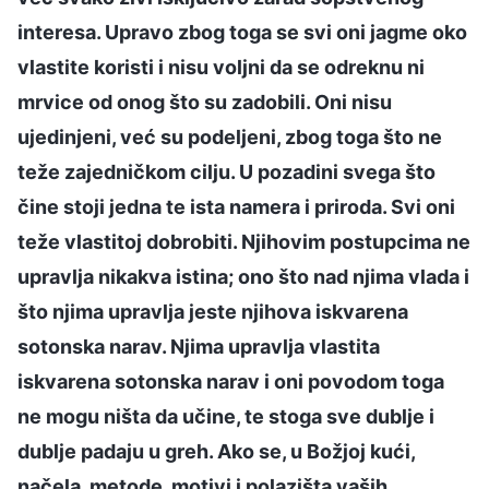
interesa. Upravo zbog toga se svi oni jagme oko
vlastite koristi i nisu voljni da se odreknu ni
mrvice od onog što su zadobili. Oni nisu
ujedinjeni, već su podeljeni, zbog toga što ne
teže zajedničkom cilju. U pozadini svega što
čine stoji jedna te ista namera i priroda. Svi oni
teže vlastitoj dobrobiti. Njihovim postupcima ne
upravlja nikakva istina; ono što nad njima vlada i
što njima upravlja jeste njihova iskvarena
sotonska narav. Njima upravlja vlastita
iskvarena sotonska narav i oni povodom toga
ne mogu ništa da učine, te stoga sve dublje i
dublje padaju u greh. Ako se, u Božjoj kući,
načela, metode, motivi i polazišta vaših