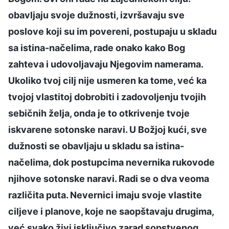
obavljaju svoje dužnosti, izvršavaju sve
poslove koji su im povereni, postupaju u skladu
sa istina-načelima, rade onako kako Bog
zahteva i udovoljavaju Njegovim namerama.
Ukoliko tvoj cilj nije usmeren ka tome, već ka
tvojoj vlastitoj dobrobiti i zadovoljenju tvojih
sebičnih želja, onda je to otkrivenje tvoje
iskvarene sotonske naravi. U Božjoj kući, sve
dužnosti se obavljaju u skladu sa istina-
načelima, dok postupcima nevernika rukovode
njihove sotonske naravi. Radi se o dva veoma
različita puta. Nevernici imaju svoje vlastite
ciljeve i planove, koje ne saopštavaju drugima,
već svako živi isključivo zarad sopstvenog