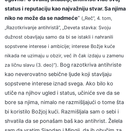
status i reputaciju kao najvažniju stvar. Sa njima
niko ne može da se nadmeće
”
(„Reč”, 4. tom,
„Razotkrivanje antihristȃ”, „Deveta stavka: Svoju
dužnost obavljaju samo da bi se istakli i nahranili
sopstvene interese i ambicije; interese Božje kuće
nikada ne uzimaju u obzir, već ih čak izdaju u zamenu
. Bog razotkriva antihriste
za ličnu slavu (3. deo)”)
kao neverovatno sebične ljude koji stavljaju
sopstvene interese iznad svega. Ako bilo ko
utiče na njihov ugled i status, učiniće sve da se
bore sa njima, nimalo ne razmišljajući o tome šta
bi koristilo Božjoj kući. Razmišljala sam o sebi i
shvatila da se ponašam baš kao antihrist. Želela
sam da vratim Sjaodan i Mingji, da ih obučim za