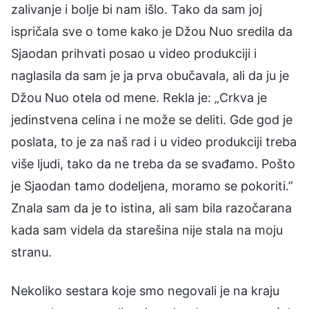
zalivanje i bolje bi nam išlo. Tako da sam joj
ispričala sve o tome kako je Džou Nuo sredila da
Sjaodan prihvati posao u video produkciji i
naglasila da sam je ja prva obučavala, ali da ju je
Džou Nuo otela od mene. Rekla je: „Crkva je
jedinstvena celina i ne može se deliti. Gde god je
poslata, to je za naš rad i u video produkciji treba
više ljudi, tako da ne treba da se svađamo. Pošto
je Sjaodan tamo dodeljena, moramo se pokoriti.”
Znala sam da je to istina, ali sam bila razočarana
kada sam videla da starešina nije stala na moju
stranu.
Nekoliko sestara koje smo negovali je na kraju