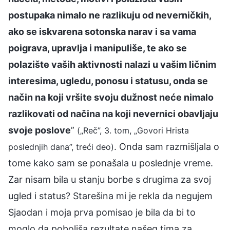
postupaka nimalo ne razlikuju od neverničkih,
ako se iskvarena sotonska narav i sa vama
poigrava, upravlja i manipuliše, te ako se
polazište vaših aktivnosti nalazi u vašim ličnim
interesima, ugledu, ponosu i statusu, onda se
način na koji vršite svoju dužnost neće nimalo
razlikovati od načina na koji nevernici obavljaju
svoje poslove
”
(„Reč”, 3. tom, „Govori Hrista
. Onda sam razmišljala o
poslednjih dana”, treći deo)
tome kako sam se ponašala u poslednje vreme.
Zar nisam bila u stanju borbe s drugima za svoj
ugled i status? Starešina mi je rekla da negujem
Sjaodan i moja prva pomisao je bila da bi to
moglo da poboljša rezultate našeg tima za