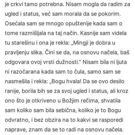
je crkvi tamo potrebna. Nisam mogla da radim za
ugled i status, već sam morala da se pokorim.
Osećala sam se mnogo opuštenije kada sam o
tome razmišljala na taj način. Kasnije sam videla
tu starešinu i ona je rekla: „Mingji je dobra u
pravljenju slika. Čini se da, na osnovu načela, baš
odgovara ovoj vrsti dužnosti.” Nisam bila ni ljuta
ni razočarana kada sam to čula, samo sam se
nasmešila i rekla: „Bogu hvala! Da se ovo desilo
ranije, borila bih se za svoj ugled i status, ali kroz
ono što je otkriveno u Božjim rečima, shvatila
sam koliko sam bila sebična, koliko je to Bogu
odvratno, i bez obzira na to kakvi se rasporedi
naprave, znam da se to radi na osnovu načela.