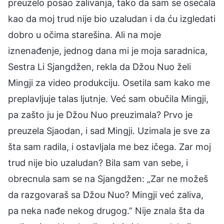
preuzelo posao zalivanja, tako da sam se osećala
kao da moj trud nije bio uzaludan i da ću izgledati
dobro u očima starešina. Ali na moje
iznenađenje, jednog dana mi je moja saradnica,
Sestra Li Sjangdžen, rekla da Džou Nuo želi
Mingji za video produkciju. Osetila sam kako me
preplavljuje talas ljutnje. Već sam obučila Mingji,
pa zašto ju je Džou Nuo preuzimala? Prvo je
preuzela Sjaodan, i sad Mingji. Uzimala je sve za
šta sam radila, i ostavljala me bez ičega. Zar moj
trud nije bio uzaludan? Bila sam van sebe, i
obrecnula sam se na Sjangdžen: „Zar ne možeš
da razgovaraš sa Džou Nuo? Mingji već zaliva,
pa neka nađe nekog drugog.” Nije znala šta da