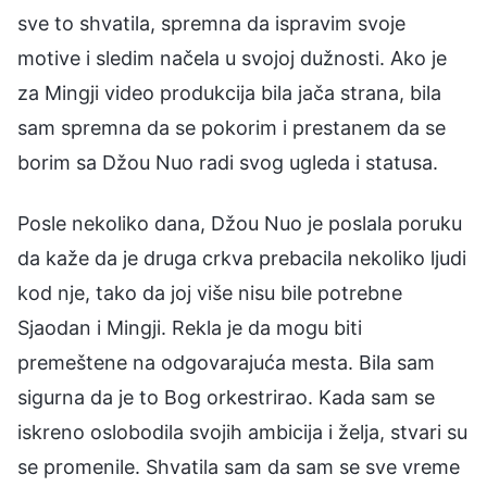
sve to shvatila, spremna da ispravim svoje
motive i sledim načela u svojoj dužnosti. Ako je
za Mingji video produkcija bila jača strana, bila
sam spremna da se pokorim i prestanem da se
borim sa Džou Nuo radi svog ugleda i statusa.
Posle nekoliko dana, Džou Nuo je poslala poruku
da kaže da je druga crkva prebacila nekoliko ljudi
kod nje, tako da joj više nisu bile potrebne
Sjaodan i Mingji. Rekla je da mogu biti
premeštene na odgovarajuća mesta. Bila sam
sigurna da je to Bog orkestrirao. Kada sam se
iskreno oslobodila svojih ambicija i želja, stvari su
se promenile. Shvatila sam da sam se sve vreme