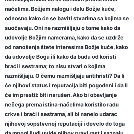
načelima, Božjem nalogu i delu Božje kuće,
odnosno kako će se baviti stvarima sa kojima se
suočavaju. Oni ne razmišljaju o tome kako da
udovolje Božjim namerama, kako da se uzdrže
od nanošenja štete interesima Božje kuće, kako
da udovolje Bogu ili kako da budu od koristi
braći i sestrama; to nisu stvari o kojima
razmišljaju. O čemu razmišljaju antihristi? Da li
će njihovi status i reputacija biti pogođeni i da li
će im prestiž biti narušen. Ako bi obavljanje
nečega prema istina-načelima koristilo radu
crkve i braći i sestrama, ali bi nanelo udarac
njihovoj sopstvenoj reputaciji i dovelo do toga
da mnogi ljudi uvide njihov pravi rast i saznaju