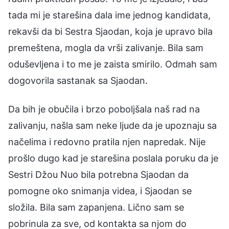
tada mi je starešina dala ime jednog kandidata,
rekavši da bi Sestra Sjaodan, koja je upravo bila
premeštena, mogla da vrši zalivanje. Bila sam
oduševljena i to me je zaista smirilo. Odmah sam
dogovorila sastanak sa Sjaodan.
Da bih je obučila i brzo poboljšala naš rad na
zalivanju, našla sam neke ljude da je upoznaju sa
načelima i redovno pratila njen napredak. Nije
prošlo dugo kad je starešina poslala poruku da je
Sestri Džou Nuo bila potrebna Sjaodan da
pomogne oko snimanja videa, i Sjaodan se
složila. Bila sam zapanjena. Lično sam se
pobrinula za sve, od kontakta sa njom do