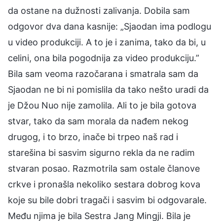
da ostane na dužnosti zalivanja. Dobila sam
odgovor dva dana kasnije: „Sjaodan ima podlogu
u video produkciji. A to je i zanima, tako da bi, u
celini, ona bila pogodnija za video produkciju.”
Bila sam veoma razočarana i smatrala sam da
Sjaodan ne bi ni pomislila da tako nešto uradi da
je Džou Nuo nije zamolila. Ali to je bila gotova
stvar, tako da sam morala da nađem nekog
drugog, i to brzo, inače bi trpeo naš rad i
starešina bi sasvim sigurno rekla da ne radim
stvaran posao. Razmotrila sam ostale članove
crkve i pronašla nekoliko sestara dobrog kova
koje su bile dobri tragači i sasvim bi odgovarale.
Među njima je bila Sestra Jang Mingji. Bila je