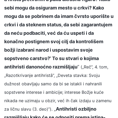
sebi mogu da osiguram mesto u crkvi? Kako
mogu da se pobrinem da imam čvrsto uporište u
crkvi i da steknem status, da sebi zagarantujem
da neću podbaciti, već da ću uspeti i da
konačno postignem svoj cilj da kontrolišem
božji izabrani narod i uspostavim svoje
sopstveno carstvo?’ To su stvari o kojima
antihristi danonoćno razmišljaju
”
(„Reč”, 4. tom,
„Razotkrivanje antihristȃ”, „Deveta stavka: Svoju
dužnost obavljaju samo da bi se istakli i nahranili
sopstvene interese i ambicije; interese Božje kuće
nikada ne uzimaju u obzir, već ih čak izdaju u zamenu
. „
Antihristi ozbiljno
za ličnu slavu (3. deo)”)
razmišljaju kako će se odnositi prema istina-