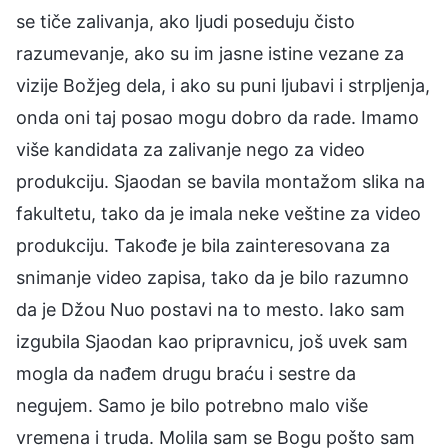
se tiče zalivanja, ako ljudi poseduju čisto
razumevanje, ako su im jasne istine vezane za
vizije Božjeg dela, i ako su puni ljubavi i strpljenja,
onda oni taj posao mogu dobro da rade. Imamo
više kandidata za zalivanje nego za video
produkciju. Sjaodan se bavila montažom slika na
fakultetu, tako da je imala neke veštine za video
produkciju. Takođe je bila zainteresovana za
snimanje video zapisa, tako da je bilo razumno
da je Džou Nuo postavi na to mesto. Iako sam
izgubila Sjaodan kao pripravnicu, još uvek sam
mogla da nađem drugu braću i sestre da
negujem. Samo je bilo potrebno malo više
vremena i truda. Molila sam se Bogu pošto sam