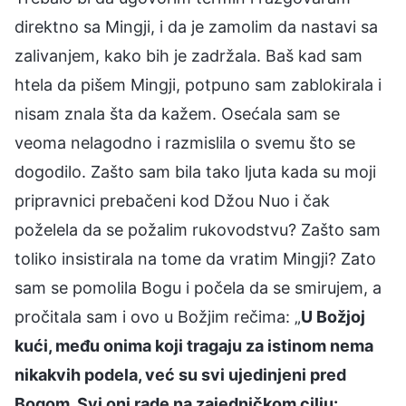
direktno sa Mingji, i da je zamolim da nastavi sa
zalivanjem, kako bih je zadržala. Baš kad sam
htela da pišem Mingji, potpuno sam zablokirala i
nisam znala šta da kažem. Osećala sam se
veoma nelagodno i razmislila o svemu što se
dogodilo. Zašto sam bila tako ljuta kada su moji
pripravnici prebačeni kod Džou Nuo i čak
poželela da se požalim rukovodstvu? Zašto sam
toliko insistirala na tome da vratim Mingji? Zato
sam se pomolila Bogu i počela da se smirujem, a
pročitala sam i ovo u Božjim rečima: „
U Božjoj
kući, među onima koji tragaju za istinom nema
nikakvih podela, već su svi ujedinjeni pred
Bogom. Svi oni rade na zajedničkom cilju: