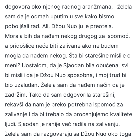
dogovora oko njenog radnog aranžmana, i želela
sam da je odmah uputim u sve kako bismo
poboljšali rad. Ali, Džou Nuo ju je preotela.
Morala bih da nađem nekog drugog za ispomoć,
a pridošlice neće biti zalivane ako ne budem
mogla da nađem nekog. Šta bi starešine mislile o
meni? Uostalom, da je Sjaodan bila obučena, svi
bi mislili da je Džou Nuo sposobna, i moj trud bi
bio uzaludan. Želela sam da nađem način da je
zadržim. Tako da sam odgovorila starešini,
rekavši da nam je preko potrebna ispomoć za
zalivanje i da bi trebalo da procenjujemo kvalitete
ljudi. Sjaodan je ranije već radila na zalivanju, i
želela sam da razgovaraju sa Džou Nuo oko toga