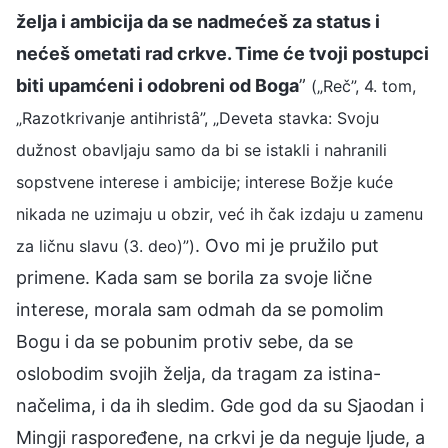
želja i ambicija da se nadmećeš za status i
nećeš ometati rad crkve. Time će tvoji postupci
biti upamćeni i odobreni od Boga
”
(„Reč”, 4. tom,
„Razotkrivanje antihristȃ”, „Deveta stavka: Svoju
dužnost obavljaju samo da bi se istakli i nahranili
sopstvene interese i ambicije; interese Božje kuće
nikada ne uzimaju u obzir, već ih čak izdaju u zamenu
. Ovo mi je pružilo put
za ličnu slavu (3. deo)”)
primene. Kada sam se borila za svoje lične
interese, morala sam odmah da se pomolim
Bogu i da se pobunim protiv sebe, da se
oslobodim svojih želja, da tragam za istina-
načelima, i da ih sledim. Gde god da su Sjaodan i
Mingji raspoređene, na crkvi je da neguje ljude, a