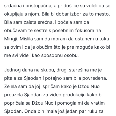
srdačna i pristupačna, a pridošlice su voleli da se
okupljaju s njom. Bila bi dobar izbor za to mesto.
Bila sam zaista srećna, i počela sam da
obučavam te sestre s posebnim fokusom na
Mingji. Mislila sam da moram da ostanem u toku
sa ovim i da je obučim što je pre moguće kako bi
me svi videli kao sposobnu osobu.
Jednog dana na skupu, drugi starešina me je
pitala za Sjaodan i potajno sam bila povređena.
Želela sam da joj ispričam kako je Džou Nuo
preuzela Sjaodan za video produkciju kako bi
popričala sa Džou Nuo i pomogla mi da vratim
Sjaodan. Onda bih imala još jedan par ruku za