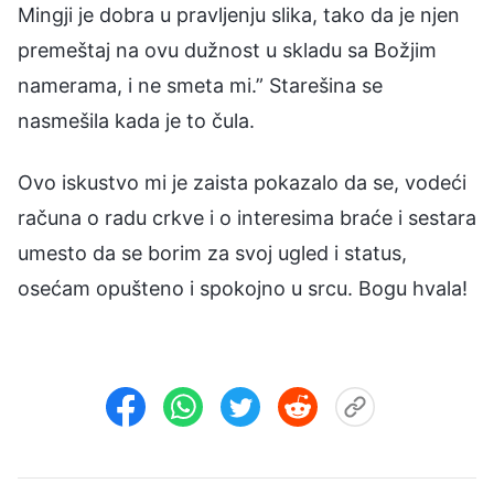
Mingji je dobra u pravljenju slika, tako da je njen
premeštaj na ovu dužnost u skladu sa Božjim
namerama, i ne smeta mi.” Starešina se
nasmešila kada je to čula.
Ovo iskustvo mi je zaista pokazalo da se, vodeći
računa o radu crkve i o interesima braće i sestara
umesto da se borim za svoj ugled i status,
osećam opušteno i spokojno u srcu. Bogu hvala!