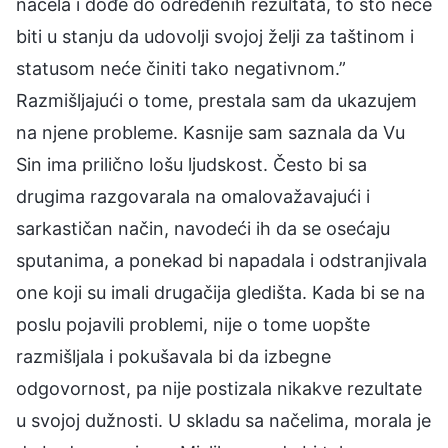
načela i dođe do određenih rezultata, to što neće
biti u stanju da udovolji svojoj želji za taštinom i
statusom neće činiti tako negativnom.”
Razmišljajući o tome, prestala sam da ukazujem
na njene probleme. Kasnije sam saznala da Vu
Sin ima prilično lošu ljudskost. Često bi sa
drugima razgovarala na omalovažavajući i
sarkastičan način, navodeći ih da se osećaju
sputanima, a ponekad bi napadala i odstranjivala
one koji su imali drugačija gledišta. Kada bi se na
poslu pojavili problemi, nije o tome uopšte
razmišljala i pokušavala bi da izbegne
odgovornost, pa nije postizala nikakve rezultate
u svojoj dužnosti. U skladu sa načelima, morala je