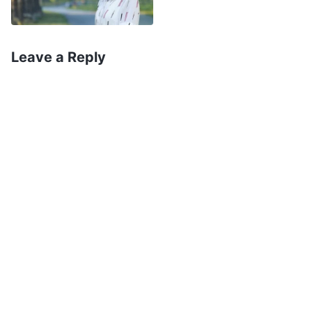
tragam za istinom i razmišljam o sebi. Pročitala
sam jedan odlomak Božje reči: „
I savest i razum
Leave a Reply
bi trebalo da budu komponente čovekove
ljudskosti – to su najosnovniji i najvažniji
elementi. Kakav je čovek onaj koji nema savesti,
niti razuma normalne ljudskosti? Generalno
gledano, radi se o osobi koja nema ljudskosti ili
joj je ljudskost izuzetno loša. Ako pažljivije
pogledamo, kako se ispoljava nečije odsustvo
ljudskosti? Probajte da analizirate koje su
karakteristike takvih ljudi i na koji se konkretan
način ispoljavaju.
(Sebični su i niski.)
Sebični i
niski ljudi su površni u svojim postupcima i
klone se svega što se ne tiče njih lično. Ne mare