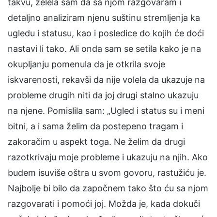
takvu, želela sam da sa njom razgovaram i
detaljno analiziram njenu suštinu stremljenja ka
ugledu i statusu, kao i posledice do kojih će doći
nastavi li tako. Ali onda sam se setila kako je na
okupljanju pomenula da je otkrila svoje
iskvarenosti, rekavši da nije volela da ukazuje na
probleme drugih niti da joj drugi stalno ukazuju
na njene. Pomislila sam: „Ugled i status su i meni
bitni, a i sama želim da postepeno tragam i
zakoračim u aspekt toga. Ne želim da drugi
razotkrivaju moje probleme i ukazuju na njih. Ako
budem isuviše oštra u svom govoru, rastužiću je.
Najbolje bi bilo da započnem tako što ću sa njom
razgovarati i pomoći joj. Možda je, kada dokuči