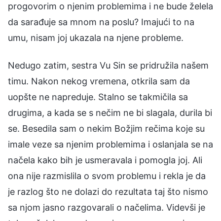
progovorim o njenim problemima i ne bude želela
da sarađuje sa mnom na poslu? Imajući to na
umu, nisam joj ukazala na njene probleme.
Nedugo zatim, sestra Vu Sin se pridružila našem
timu. Nakon nekog vremena, otkrila sam da
uopšte ne napreduje. Stalno se takmičila sa
drugima, a kada se s nečim ne bi slagala, durila bi
se. Besedila sam o nekim Božjim rečima koje su
imale veze sa njenim problemima i oslanjala se na
načela kako bih je usmeravala i pomogla joj. Ali
ona nije razmislila o svom problemu i rekla je da
je razlog što ne dolazi do rezultata taj što nismo
sa njom jasno razgovarali o načelima. Videvši je