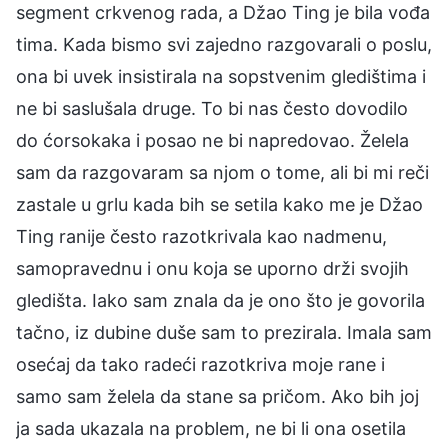
segment crkvenog rada, a Džao Ting je bila vođa
tima. Kada bismo svi zajedno razgovarali o poslu,
ona bi uvek insistirala na sopstvenim gledištima i
ne bi saslušala druge. To bi nas često dovodilo
do ćorsokaka i posao ne bi napredovao. Želela
sam da razgovaram sa njom o tome, ali bi mi reči
zastale u grlu kada bih se setila kako me je Džao
Ting ranije često razotkrivala kao nadmenu,
samopravednu i onu koja se uporno drži svojih
gledišta. Iako sam znala da je ono što je govorila
tačno, iz dubine duše sam to prezirala. Imala sam
osećaj da tako radeći razotkriva moje rane i
samo sam želela da stane sa pričom. Ako bih joj
ja sada ukazala na problem, ne bi li ona osetila