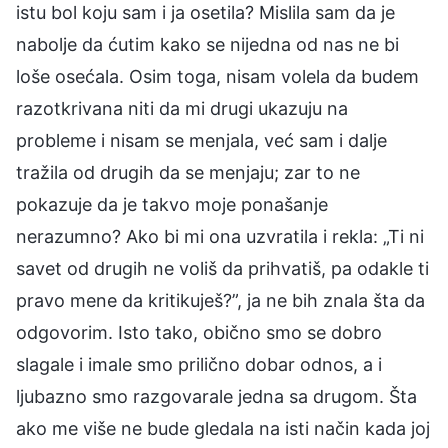
istu bol koju sam i ja osetila? Mislila sam da je
nabolje da ćutim kako se nijedna od nas ne bi
loše osećala. Osim toga, nisam volela da budem
razotkrivana niti da mi drugi ukazuju na
probleme i nisam se menjala, već sam i dalje
tražila od drugih da se menjaju; zar to ne
pokazuje da je takvo moje ponašanje
nerazumno? Ako bi mi ona uzvratila i rekla: „Ti ni
savet od drugih ne voliš da prihvatiš, pa odakle ti
pravo mene da kritikuješ?”, ja ne bih znala šta da
odgovorim. Isto tako, obično smo se dobro
slagale i imale smo prilično dobar odnos, a i
ljubazno smo razgovarale jedna sa drugom. Šta
ako me više ne bude gledala na isti način kada joj