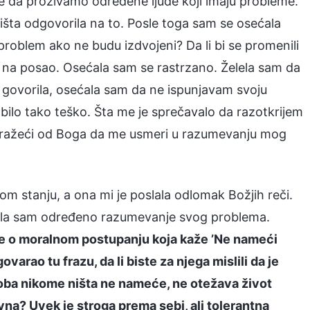
e da prozivamo određene ljude koji imaju probleme.
šta odgovorila na to. Posle toga sam se osećala
 problem ako ne budu izdvojeni? Da li bi se promenili
lo na posao. Osećala sam se rastrzano. Želela sam da
m govorila, osećala sam da ne ispunjavam svoju
bilo tako teško. Šta me je sprečavalo da razotkrijem
 tražeći od Boga da me usmeri u razumevanju mog
om stanju, a ona mi je poslala odlomak Božjih reči.
stekla sam određeno razumevanje svog problema.
eke o moralnom postupanju koja kaže ’Ne nameći
arao tu frazu, da li biste za njega mislili da je
a osoba nikome ništa ne nameće, ne otežava život
divna? Uvek je stroga prema sebi, ali tolerantna