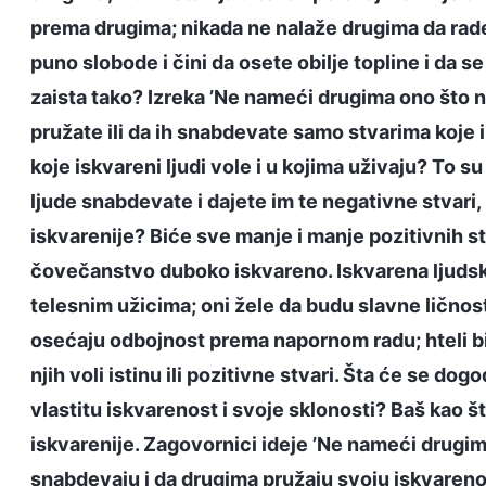
prema drugima; nikada ne nalaže drugima da rade
puno slobode i čini da osete obilje topline i da s
zaista tako? Izreka ’Ne nameći drugima ono što 
pružate ili da ih snabdevate samo stvarima koje i s
koje iskvareni ljudi vole i u kojima uživaju? To s
ljude snabdevate i dajete im te negativne stvari
iskvarenije? Biće sve manje i manje pozitivnih stv
čovečanstvo duboko iskvareno. Iskvarena ljudska
telesnim užicima; oni žele da budu slavne ličnost
osećaju odbojnost prema napornom radu; hteli bi
njih voli istinu ili pozitivne stvari. Šta će se dog
vlastitu iskvarenost i svoje sklonosti? Baš kao š
iskvarenije. Zagovornici ideje ’Ne nameći drugima
snabdevaju i da drugima pružaju svoju iskvarenost