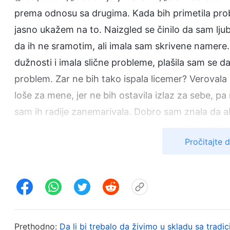
prema odnosu sa drugima. Kada bih primetila prob
jasno ukažem na to. Naizgled se činilo da sam lju
da ih ne sramotim, ali imala sam skrivene namere.
dužnosti i imala slične probleme, plašila sam se da
problem. Zar ne bih tako ispala licemer? Veroval
loše za mene, jer ne bih ostavila izlaz za sebe, p
sam ih radije zanemarivala. Dobro sam znala da a
samo da neće postići dobre rezultate niti imati ika
Pročitajte 
čak izazvati velika prekidanja i ometanja. Buduć
odgovornost, da razgovaram u zajedništvu i da u
razotkrijem, detaljno analiziram i orežem. Ali da bi
svaku volju da primenjujem istinu. Spolja se činilo
zaštitim sebe i da sprečim druge da pominju moje p
nikada ne bih shvatila da neukazivanje na tuđe pro
Prethodno:
Da li bi trebalo da živimo u skladu sa tradi