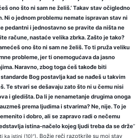
š ono što ni sam ne želiš.’ Takav stav očigledno
n. Ni o jednom problemu nemate ispravan stav ni
e pedantni i jednostavno se pravite da ništa ne
ite račune, nastaće velika zbrka. Zašto je tako?
amećeš ono što ni sam ne želiš. To ti pruža veliku
gromne probleme, jer ti onemogućava da jasno
jima. Naravno, zbog toga ćeš takođe biti
 standarde Bog postavlja kad se nađeš u takvim
š. Te stvari se dešavaju zato što ni u čemu nisi
va i gledišta. Da li je nenametanje drugima onoga
zauzmeš prema ljudima i stvarima? Ne, nije. To je
lemenito i dobro, ali se zapravo radi o nečemu
dstavlja istina-načelo kojeg ljudi treba da se drže
”
. Božje reči razotkrile su moj stav
i ka istini (10)”)