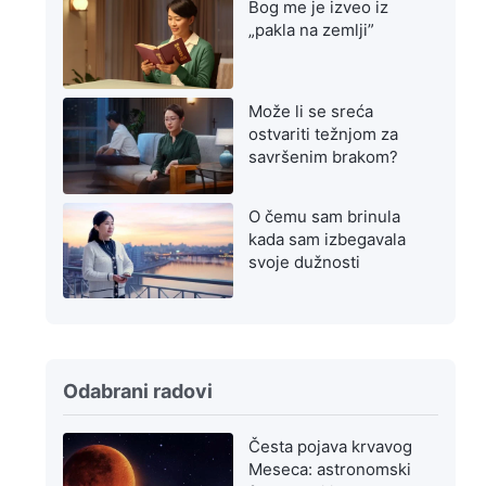
Bog me je izveo iz
„pakla na zemlji”
Može li se sreća
ostvariti težnjom za
savršenim brakom?
O čemu sam brinula
kada sam izbegavala
svoje dužnosti
Odabrani radovi
Česta pojava krvavog
Meseca: astronomski