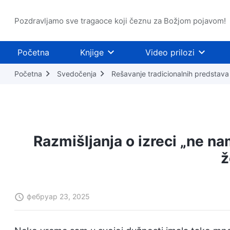
Pozdravljamo sve tragaoce koji čeznu za Božjom pojavom!
Početna
Knjige
Video prilozi
Početna
Svedočenja
Rešavanje tradicionalnih predstava
Razmišljanja o izreci „ne n
ž
фебруар 23, 2025