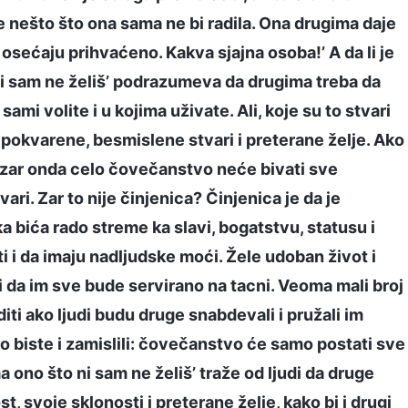
 nešto što ona sama ne bi radila. Ona drugima daje
e osećaju prihvaćeno. Kakva sjajna osoba!’ A da li je
ni sam ne želiš’ podrazumeva da drugima treba da
ami volite i u kojima uživate. Ali, koje su to stvari
u pokvarene, besmislene stvari i preterane želje. Ako
, zar onda celo čovečanstvo neće bivati sve
ari. Zar to nije činjenica? Činjenica je da je
 bića rado streme ka slavi, bogatstvu, statusu i
i i da imaju nadljudske moći. Žele udoban život i
 da im sve bude servirano na tacni. Veoma mali broj
oditi ako ljudi budu druge snabdevali i pružali im
to biste i zamislili: čovečanstvo će samo postati sve
 ono što ni sam ne želiš’ traže od ljudi da druge
, svoje sklonosti i preterane želje, kako bi i drugi