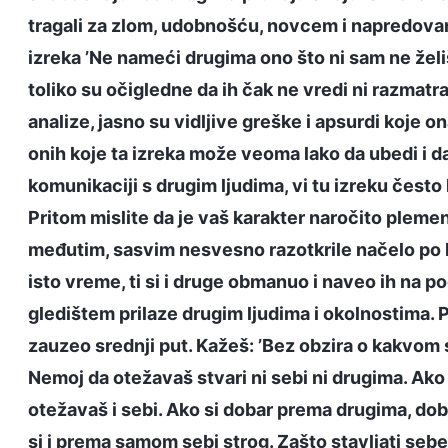
tragali za zlom, udobnošću, novcem i napredovanje
izreka ’Ne nameći drugima ono što ni sam ne želi
toliko su očigledne da ih čak ne vredi ni razmatrat
analize, jasno su vidljive greške i apsurdi koje
onih koje ta izreka može veoma lako da ubedi i da u
komunikaciji s drugim ljudima, vi tu izreku često 
Pritom mislite da je vaš karakter naročito plemen
međutim, sasvim nesvesno razotkrile načelo po k
isto vreme, ti si i druge obmanuo i naveo ih na po
gledištem prilaze drugim ljudima i okolnostima. P
zauzeo srednji put. Kažeš: ’Bez obzira o kakvom s
Nemoj da otežavaš stvari ni sebi ni drugima. Ako
otežavaš i sebi. Ako si dobar prema drugima, dob
si i prema samom sebi strog. Zašto stavljati sebe 