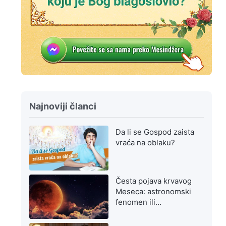
Najnoviji članci
Da li se Gospod zaista
vraća na oblaku?
Česta pojava krvavog
Meseca: astronomski
fenomen ili
upozorenje na
poslednje dane?