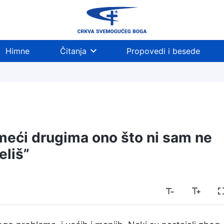
Himne
Čitanja
Propovedi i besede
ameći drugima ono što ni sam ne
eliš”