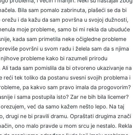
o problema, i većih i manjih. Neki su nastajali zbog
čela. Bila sam pomalo zabrinuta, plašeći se da bi
e orežu i da kažu da sam površna u svojoj dužnosti,
omenula moje probleme, samo bi mi rekla da ubuduće
asnije, kada sam primetila neke očigledne probleme
reviše površni u svom radu i želela sam da s njima
 njihove probleme kako bi razumeli prirodu
. Ali tada sam pomislila da bi otvoreno ukazivanje na
e reći tek toliko da postanu svesni svojih problema i
 probleme, pa kakvo sam pravo imala da progovorim?
ije i sama postupila isto? Zar ne bih bila licemer?
iti orezujem, već da samo kažem nešto lepo. Na taj
, drugi ne bi pravili dramu. Opraštati drugima znači
 način, ono malo pravde u mom srcu je nestalo. Rekla