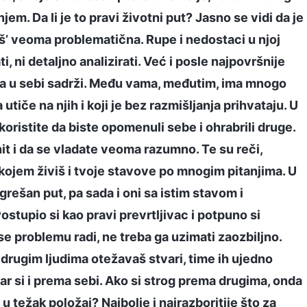
m. Da li je to pravi životni put? Jasno se vidi da je
š’ veoma problematična. Rupe i nedostaci u njoj
i, ni detaljno analizirati. Već i posle najpovršnije
 ona u sebi sadrži. Među vama, međutim, ima mnogo
tiče na njih i koji je bez razmišljanja prihvataju. U
koristite da biste opomenuli sebe i ohrabrili druge.
it i da se vladate veoma razumno. Te su reči,
ojem živiš i tvoje stavove po mnogim pitanjima. U
grešan put, pa sada i oni sa istim stavom i
ostupio si kao pravi prevrtljivac i potpuno si
e problemu radi, ne treba ga uzimati zaozbiljno.
 drugim ljudima otežavaš stvari, time ih ujedno
ar si i prema sebi. Ako si strog prema drugima, onda
u težak položaj? Najbolje i najrazboritije što za