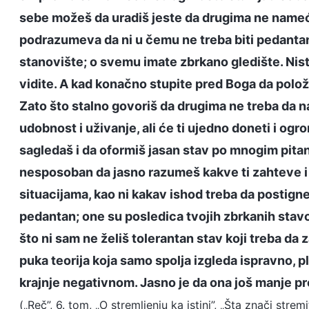
sebe možeš da uradiš jeste da drugima ne nameće
podrazumeva da ni u čemu ne treba biti pedanta
stanovište; o svemu imate zbrkano gledište. Nist
vidite. A kad konačno stupite pred Boga da polož
Zato što stalno govoriš da drugima ne treba da n
udobnost i uživanje, ali će ti ujedno doneti i o
sagledaš i da oformiš jasan stav po mnogim pitan
nesposoban da jasno razumeš kakve ti zahteve i
situacijama, kao ni kakav ishod treba da postigne
pedantan; one su posledica tvojih zbrkanih stavo
što ni sam ne želiš tolerantan stav koji treba da 
puka teorija koja samo spolja izgleda ispravno, p
krajnje negativnom. Jasno je da ona još manje pre
(„Reč”, 6. tom, „O stremljenju ka istini”, „Šta znači stremit