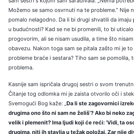
sam sestri s kojom sam sarađivala: „Nema potreb
Možemo se samo osvrnuti na te probleme.” Nije ni
pomalo nelagodno. Da li bi drugi shvatili da imaju
u budućnosti? Kad se ne bi promenili, to bi utica
progovorim, ali se nisam usudila, a time što nisa
obavezu. Nakon toga sam se pitala zašto mi je to 
probleme braće i sestara? Tiho sam se pomolila,
problema.
Kasnije sam ispričala drugoj sestri o svom trenutn
Čitanje tog odlomka mi je zaista otvorilo oči i 
Svemogući Bog kaže: „
Da li ste zagovornici izr
drugima ono što ni sam ne želiš’? Ako bi neko zagov
velik i plemenit? Ima ljudi koji će reći: ’Vidi, t
drugima, niti ih stavlja u težak položaj. Zar nije 