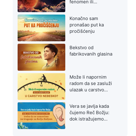
fenomen ili
upozorenje na
poslednje dane?
Konačno sam
pronašao put ka
pročišćenju
Bekstvo od
fabrikovanih glasina
Može li napornim
radom da se zasluži
ulazak u carstvo
nebesko?
Vera se javlja kada
čujemo Reč Božju:
dok istražujemo
istiniti put, treba da se
usmerimo na traganje