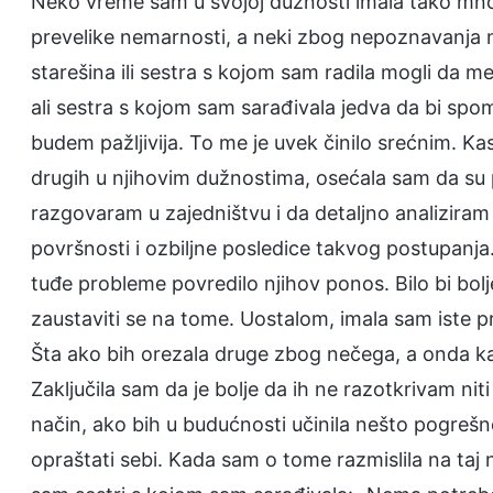
Neko vreme sam u svojoj dužnosti imala tako mnog
prevelike nemarnosti, a neki zbog nepoznavanja na
starešina ili sestra s kojom sam radila mogli da m
ali sestra s kojom sam sarađivala jedva da bi sp
budem pažljivija. To me je uvek činilo srećnim. K
drugih u njihovim dužnostima, osećala sam da su p
razgovaram u zajedništvu i da detaljno analiziram
površnosti i ozbiljne posledice takvog postupanja
tuđe probleme povredilo njihov ponos. Bilo bi bolj
zaustaviti se na tome. Uostalom, imala sam iste
Šta ako bih orezala druge zbog nečega, a onda kasn
Zaključila sam da je bolje da ih ne razotkrivam n
način, ako bih u budućnosti učinila nešto pogrešno
opraštati sebi. Kada sam o tome razmislila na taj