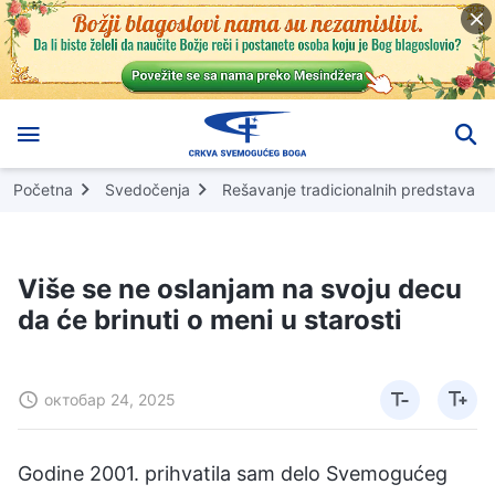
Početna
Svedočenja
Rešavanje tradicionalnih predstava
Više se ne oslanjam na svoju decu
da će brinuti o meni u starosti
октобар 24, 2025
Godine 2001. prihvatila sam delo Svemogućeg