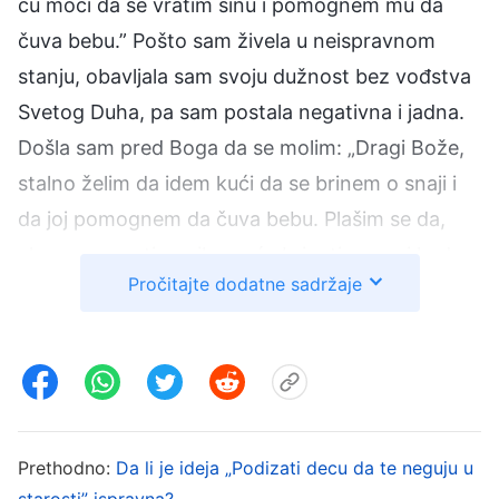
ću moći da se vratim sinu i pomognem mu da
čuva bebu.” Pošto sam živela u neispravnom
stanju, obavljala sam svoju dužnost bez vođstva
Svetog Duha, pa sam postala negativna i jadna.
Došla sam pred Boga da se molim: „Dragi Bože,
stalno želim da idem kući da se brinem o snaji i
da joj pomognem da čuva bebu. Plašim se da,
ako se ne vratim, niko neće brinuti o meni kada
Pročitajte dodatne sadržaje
ostarim. Znam da je pogrešno živeti u ovom
stanju, ali ne mogu da izađem iz njega. Neka me
Ti prosvetiš i povedeš da razumem istinu i
spoznam sopstvene probleme.” Nakon molitve,
setila sam se Božjih reči: „
Zašto su deca
poslušna svojim roditeljima? Zašto roditelji
Prethodno:
Da li je ideja „Podizati decu da te neguju u
starosti” ispravna?