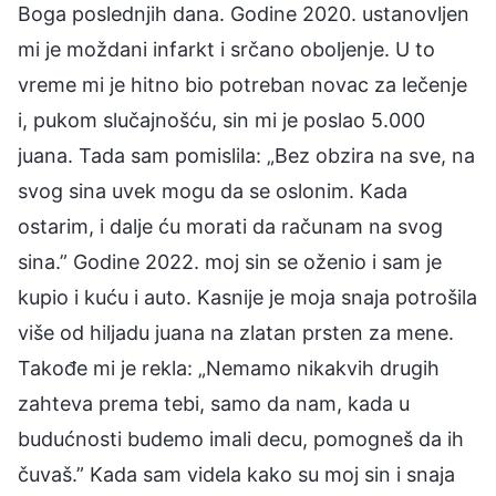
Boga poslednjih dana. Godine 2020. ustanovljen
mi je moždani infarkt i srčano oboljenje. U to
vreme mi je hitno bio potreban novac za lečenje
i, pukom slučajnošću, sin mi je poslao 5.000
juana. Tada sam pomislila: „Bez obzira na sve, na
svog sina uvek mogu da se oslonim. Kada
ostarim, i dalje ću morati da računam na svog
sina.” Godine 2022. moj sin se oženio i sam je
kupio i kuću i auto. Kasnije je moja snaja potrošila
više od hiljadu juana na zlatan prsten za mene.
Takođe mi je rekla: „Nemamo nikakvih drugih
zahteva prema tebi, samo da nam, kada u
budućnosti budemo imali decu, pomogneš da ih
čuvaš.” Kada sam videla kako su moj sin i snaja