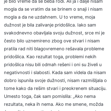
je bilo vreme da se beba rodi. Ali ja i dalje nisam
mogla da se vratim da se brinem o snaji i nisam
mogla a da ne uzdahnem. U to vreme, moja
dužnost je bila zalivanje pridošlica. Iako sam
svakodnevno obavljala svoju dužnost, srce mi je
često bilo uznemireno zbog ove stvari i nisam
pratila rad niti blagovremeno rešavala probleme
pridošlica. Kao rezultat toga, problemi nekih
pridošlica nisu bili odmah rešeni i oni su živeli u
negativnosti i slabosti. Kada sam videla da nisam
dobro ispunila svoje dužnosti, nisam razmišljala o
tome kako da rešim stvari i preokrenem situaciju.
Umesto toga, čak sam pomislila: „Ako nema
rezultata, neka ih nema. Ako me smene, možda