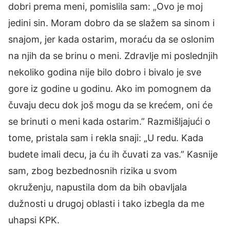
dobri prema meni, pomislila sam: „Ovo je moj
jedini sin. Moram dobro da se slažem sa sinom i
snajom, jer kada ostarim, moraću da se oslonim
na njih da se brinu o meni. Zdravlje mi poslednjih
nekoliko godina nije bilo dobro i bivalo je sve
gore iz godine u godinu. Ako im pomognem da
čuvaju decu dok još mogu da se krećem, oni će
se brinuti o meni kada ostarim.” Razmišljajući o
tome, pristala sam i rekla snaji: „U redu. Kada
budete imali decu, ja ću ih čuvati za vas.” Kasnije
sam, zbog bezbednosnih rizika u svom
okruženju, napustila dom da bih obavljala
dužnosti u drugoj oblasti i tako izbegla da me
uhapsi KPK.