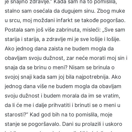
je snajino zdravlje.” Kada sam na to pomislila,
stalno sam osećala da dugujem sinu. Zbog muke
u srcu, moj moždani infarkt se takođe pogoršao.
Postala sam još više zabrinuta, misleći: „Sve sam
starija i starija, a zdravlje mi je sve lošije i lošije.
Ako jednog dana zaista ne budem mogla da
obavljam svoju dužnost, zar neće morati moj sin i
snaja da se brinu o meni? Nisam se brinula o
svojoj snaji kada sam joj bila najpotrebnija. Ako
jednog dana više ne budem mogla da obavljam
svoju dužnost i budem morala da im se vratim,
da li će me i dalje prihvatiti i brinuti se o meni u
starosti?” Kad god bih na to pomislila, moje
stanje se pogoršavalo. Dani su prolazili i uskoro