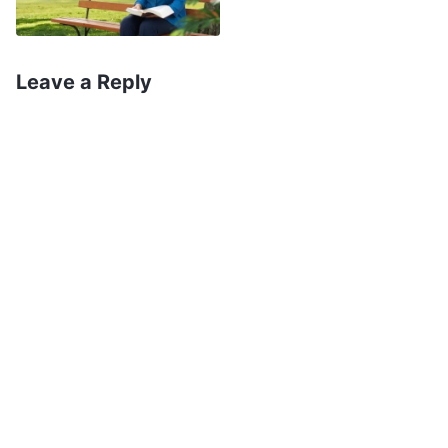
Kasnije sam tragala za istinom da bih rešila svoje
probleme. Pročitala sam Božje reči: „
Kada ljudi
Leave a Reply
nisu u stanju da proniknu u okruženja koja Bog
orkestrira i u Njegovu suverenost, kada ne
mogu da ih shvate, da ih prihvate niti da im se
pokore, i kada se ljudi u svom svakodnevnom
životu suočavaju sa raznim teškoćama ili kada
te poteškoće nadilaze ono što normalni ljudi
mogu da podnesu, oni podsvesno osećaju razne
vrste zabrinutosti i strepnje, pa čak i patnju. Ne
znaju šta im donosi sutrašnji dan, ili dan nakon
toga, ne znaju kako će se stvari odvijati za
nekoliko godina, niti kakva će im biti budućnost,
pa zato, povodom svakakvih stvari, osećaju