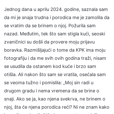
Jednog dana u aprilu 2024. godine, saznala sam
da mi je snaja trudna i porodica me je zamolila da
se vratim da se brinem o njoj. Požurila sam
nazad. Međutim, tek što sam stigla kući, seoski
zvaničnici su došli da provere moju prijavu
boravka. Razmišljajući o tome da KPK ima moju
fotografiju i da me svih ovih godina traži, nisam
se usudila da ostanem kod kuće i brzo sam
otišla. Ali nakon što sam se vratila, osećala sam
se veoma tužno i pomislila: „Moj sin radi u
drugom gradu i nema vremena da se brine o
snaji. Ako se ja, kao njena svekrva, ne brinem o
njoj, šta će njena porodica reći? Ni ne znam kako