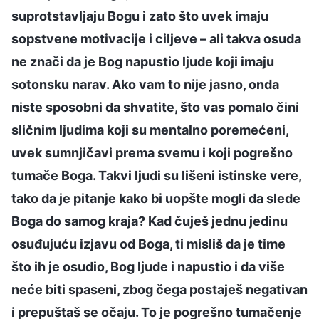
suprotstavljaju Bogu i zato što uvek imaju
sopstvene motivacije i ciljeve – ali takva osuda
ne znači da je Bog napustio ljude koji imaju
sotonsku narav. Ako vam to nije jasno, onda
niste sposobni da shvatite, što vas pomalo čini
sličnim ljudima koji su mentalno poremećeni,
uvek sumnjičavi prema svemu i koji pogrešno
tumače Boga. Takvi ljudi su lišeni istinske vere,
tako da je pitanje kako bi uopšte mogli da slede
Boga do samog kraja? Kad čuješ jednu jedinu
osuđujuću izjavu od Boga, ti misliš da je time
što ih je osudio, Bog ljude i napustio i da više
neće biti spaseni, zbog čega postaješ negativan
i prepuštaš se očaju. To je pogrešno tumačenje