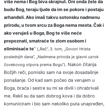
više nema i Bog biva skrajnut. Oni onda žele da
budu Bog, teraju ljude da im se pokore i postaju
arhanđeli. Ako imaš takvu sotonsku nadmenu
prirodu, u tvom srcu za Boga nema mesta. Čak i
ako veruješ u Boga, Bog te više neće
prepoznati, smatraće te zlom osobom i
eliminisaće te
”
(„Reč”, 3. tom, „Govori Hrista
poslednjih dana”, „Nadmena priroda je glavni uzrok
. Nakon čitanja
čovekovog otpora prema Bogu”)
Božjih reči, pomislio sam na svoje dosadašnje
ponašanje. Od kad sam počeo da verujem u
Boga, braća i sestre su mi se divili i ohrabrivali
me. Rekli su da sam dobrog kova i da dobro
komuniciram i bio sam nekoliko puta unapređen,