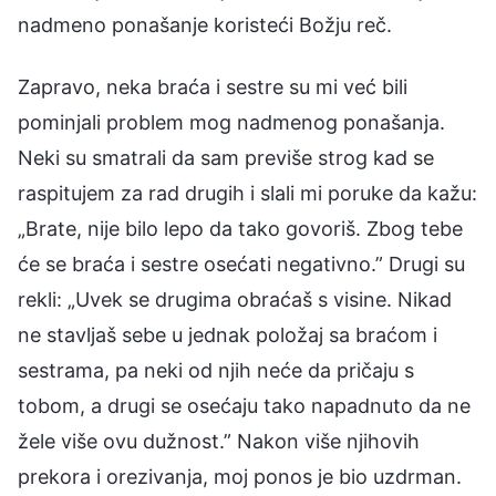
nadmeno ponašanje koristeći Božju reč.
Zapravo, neka braća i sestre su mi već bili
pominjali problem mog nadmenog ponašanja.
Neki su smatrali da sam previše strog kad se
raspitujem za rad drugih i slali mi poruke da kažu:
„Brate, nije bilo lepo da tako govoriš. Zbog tebe
će se braća i sestre osećati negativno.” Drugi su
rekli: „Uvek se drugima obraćaš s visine. Nikad
ne stavljaš sebe u jednak položaj sa braćom i
sestrama, pa neki od njih neće da pričaju s
tobom, a drugi se osećaju tako napadnuto da ne
žele više ovu dužnost.” Nakon više njihovih
prekora i orezivanja, moj ponos je bio uzdrman.