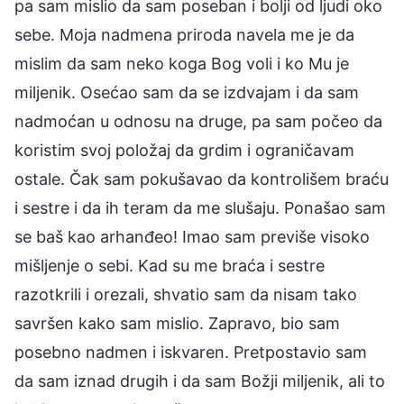
pa sam mislio da sam poseban i bolji od ljudi oko
sebe. Moja nadmena priroda navela me je da
mislim da sam neko koga Bog voli i ko Mu je
miljenik. Osećao sam da se izdvajam i da sam
nadmoćan u odnosu na druge, pa sam počeo da
koristim svoj položaj da grdim i ograničavam
ostale. Čak sam pokušavao da kontrolišem braću
i sestre i da ih teram da me slušaju. Ponašao sam
se baš kao arhanđeo! Imao sam previše visoko
mišljenje o sebi. Kad su me braća i sestre
razotkrili i orezali, shvatio sam da nisam tako
savršen kako sam mislio. Zapravo, bio sam
posebno nadmen i iskvaren. Pretpostavio sam
da sam iznad drugih i da sam Božji miljenik, ali to