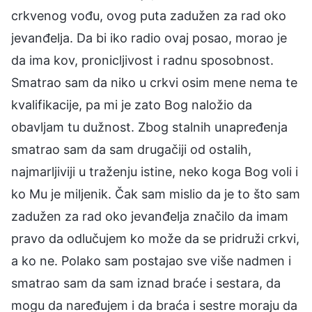
crkvenog vođu, ovog puta zadužen za rad oko
jevanđelja. Da bi iko radio ovaj posao, morao je
da ima kov, pronicljivost i radnu sposobnost.
Smatrao sam da niko u crkvi osim mene nema te
kvalifikacije, pa mi je zato Bog naložio da
obavljam tu dužnost. Zbog stalnih unapređenja
smatrao sam da sam drugačiji od ostalih,
najmarljiviji u traženju istine, neko koga Bog voli i
ko Mu je miljenik. Čak sam mislio da je to što sam
zadužen za rad oko jevanđelja značilo da imam
pravo da odlučujem ko može da se pridruži crkvi,
a ko ne. Polako sam postajao sve više nadmen i
smatrao sam da sam iznad braće i sestara, da
mogu da naređujem i da braća i sestre moraju da