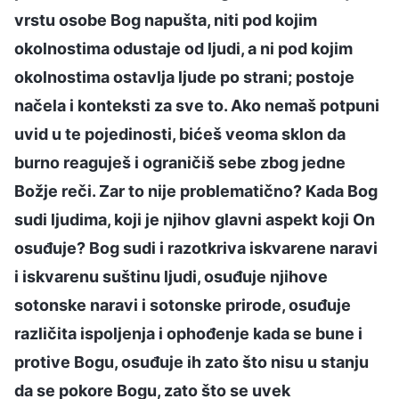
vrstu osobe Bog napušta, niti pod kojim
okolnostima odustaje od ljudi, a ni pod kojim
okolnostima ostavlja ljude po strani; postoje
načela i konteksti za sve to. Ako nemaš potpuni
uvid u te pojedinosti, bićeš veoma sklon da
burno reaguješ i ograničiš sebe zbog jedne
Božje reči. Zar to nije problematično? Kada Bog
sudi ljudima, koji je njihov glavni aspekt koji On
osuđuje? Bog sudi i razotkriva iskvarene naravi
i iskvarenu suštinu ljudi, osuđuje njihove
sotonske naravi i sotonske prirode, osuđuje
različita ispoljenja i ophođenje kada se bune i
protive Bogu, osuđuje ih zato što nisu u stanju
da se pokore Bogu, zato što se uvek