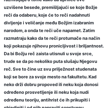
uzvišene besede, premišljajući se koje Božje
reči da odaberu, koje će to reči nadahnuti
divljenje i veličanje među Božjim izabranim
narodom, a onda te reči uče napamet. Zatim
razmatraju kako da te reči protumače na način
koji pokazuje njihovu pronicljivost i briljantnost.
Da bi Božju reč zaista utisnuli u svoje srce,
trude se da po nekoliko puta slušaju Njegovu
reč. Sve to čine uz svu prilježnost studenata
koji se bore za svoje mesto na fakultetu. Kad
neko drži dobru propoved ili neku koja donosi
određeno prosvetljenje ili neku koja nudi
određenu teoriju, antihrist će ih prikupiti i
objediniti i od njih napraviti sopstvenu