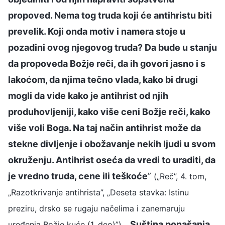
propoved. Nema tog truda koji će antihristu biti
prevelik. Koji onda motiv i namera stoje u
pozadini ovog njegovog truda? Da bude u stanju
da propoveda Božje reči, da ih govori jasno i s
lakoćom, da njima tečno vlada, kako bi drugi
mogli da vide kako je antihrist od njih
produhovljeniji, kako više ceni Božje reči, kako
više voli Boga. Na taj način antihrist može da
stekne divljenje i obožavanje nekih ljudi u svom
okruženju. Antihrist oseća da vredi to uraditi, da
je vredno truda, cene ili teškoće
”
(„Reč”, 4. tom,
„Razotkrivanje antihrista”, „Deseta stavka: Istinu
preziru, drsko se rugaju načelima i zanemaruju
. „
Suština ponašanja
uređenja Božje kuće (1. deo)”)