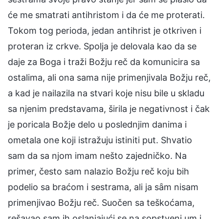
će me smatrati antihristom i da će me proterati.
Tokom tog perioda, jedan antihrist je otkriven i
proteran iz crkve. Spolja je delovala kao da se
daje za Boga i traži Božju reč da komunicira sa
ostalima, ali ona sama nije primenjivala Božju reč,
a kad je nailazila na stvari koje nisu bile u skladu
sa njenim predstavama, širila je negativnost i čak
je poricala Božje delo u poslednjim danima i
ometala one koji istražuju istiniti put. Shvatio
sam da sa njom imam nešto zajedničko. Na
primer, često sam nalazio Božju reč koju bih
podelio sa braćom i sestrama, ali ja sȃm nisam
primenjivao Božju reč. Suočen sa teškoćama,
rešavao sam ih oslanjajući se na sopstveni um i