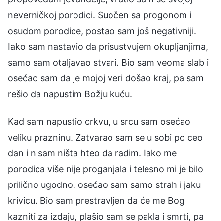
neverničkoj porodici. Suočen sa progonom i
osudom porodice, postao sam još negativniji.
Iako sam nastavio da prisustvujem okupljanjima,
samo sam otaljavao stvari. Bio sam veoma slab i
osećao sam da je mojoj veri došao kraj, pa sam
rešio da napustim Božju kuću.
Kad sam napustio crkvu, u srcu sam osećao
veliku prazninu. Zatvarao sam se u sobi po ceo
dan i nisam ništa hteo da radim. Iako me
porodica više nije proganjala i telesno mi je bilo
prilično ugodno, osećao sam samo strah i jaku
krivicu. Bio sam prestravljen da će me Bog
kazniti za izdaju, plašio sam se pakla i smrti, pa