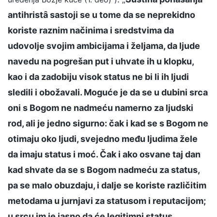
antihristȃ sastoji se u tome da se neprekidno
koriste raznim načinima i sredstvima da
udovolje svojim ambicijama i željama, da ljude
navedu na pogrešan put i uhvate ih u klopku,
kao i da zadobiju visok status ne bi li ih ljudi
sledili i obožavali. Moguće je da se u dubini srca
oni s Bogom ne nadmeću namerno za ljudski
rod, ali je jedno sigurno: čak i kad se s Bogom ne
otimaju oko ljudi, svejedno među ljudima žele
da imaju status i moć. Čak i ako osvane taj dan
kad shvate da se s Bogom nadmeću za status,
pa se malo obuzdaju, i dalje se koriste različitim
metodama u jurnjavi za statusom i reputacijom;
u srcu im je jasno da će legitimni status