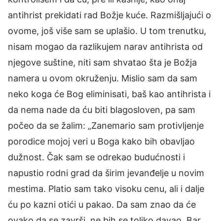
antihrist prekidati rad Božje kuće. Razmišljajući o
ovome, još više sam se uplašio. U tom trenutku,
nisam mogao da razlikujem narav antihrista od
njegove suštine, niti sam shvatao šta je Božja
namera u ovom okruženju. Mislio sam da sam
neko koga će Bog eliminisati, baš kao antihrista i
da nema nade da ću biti blagosloven, pa sam
počeo da se žalim: „Zanemario sam protivljenje
porodice mojoj veri u Boga kako bih obavljao
dužnost. Čak sam se odrekao budućnosti i
napustio rodni grad da širim jevanđelje u novim
mestima. Platio sam tako visoku cenu, ali i dalje
ću po kazni otići u pakao. Da sam znao da će
ovako da se završi, ne bih se toliko davao. Bar