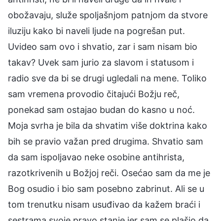
obožavaju, služe spoljašnjom patnjom da stvore
iluziju kako bi naveli ljude na pogrešan put.
Uvideo sam ovo i shvatio, zar i sam nisam bio
takav? Uvek sam jurio za slavom i statusom i
radio sve da bi se drugi ugledali na mene. Toliko
sam vremena provodio čitajući Božju reč,
ponekad sam ostajao budan do kasno u noć.
Moja svrha je bila da shvatim više doktrina kako
bih se pravio važan pred drugima. Shvatio sam
da sam ispoljavao neke osobine antihrista,
razotkrivenih u Božjoj reči. Osećao sam da me je
Bog osudio i bio sam posebno zabrinut. Ali se u
tom trenutku nisam usuđivao da kažem braći i
sestrama svoje pravo stanje jer sam se plašio da