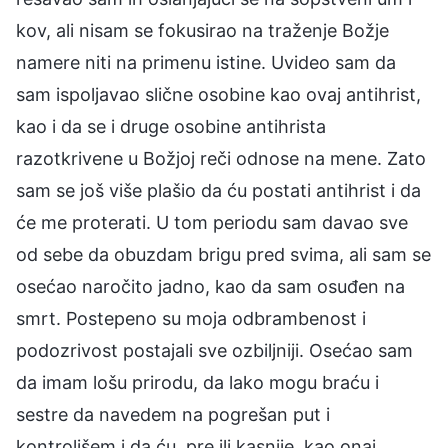
kov, ali nisam se fokusirao na traženje Božje
namere niti na primenu istine. Uvideo sam da
sam ispoljavao slične osobine kao ovaj antihrist,
kao i da se i druge osobine antihrista
razotkrivene u Božjoj reči odnose na mene. Zato
sam se još više plašio da ću postati antihrist i da
će me proterati. U tom periodu sam davao sve
od sebe da obuzdam brigu pred svima, ali sam se
osećao naročito jadno, kao da sam osuđen na
smrt. Postepeno su moja odbrambenost i
podozrivost postajali sve ozbiljniji. Osećao sam
da imam lošu prirodu, da lako mogu braću i
sestre da navedem na pogrešan put i
kontrolišem i da ću, pre ili kasnije, kao onaj