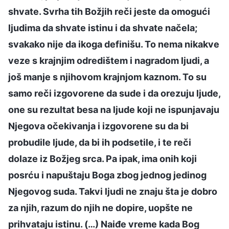
shvate. Svrha tih Božjih reči jeste da omogući
ljudima da shvate istinu i da shvate načela;
svakako nije da ikoga definišu. To nema nikakve
veze s krajnjim odredištem i nagradom ljudi, a
još manje s njihovom krajnjom kaznom. To su
samo reči izgovorene da sude i da orezuju ljude,
one su rezultat besa na ljude koji ne ispunjavaju
Njegova očekivanja i izgovorene su da bi
probudile ljude, da bi ih podsetile, i te reči
dolaze iz Božjeg srca. Pa ipak, ima onih koji
posrću i napuštaju Boga zbog jednog jedinog
Njegovog suda. Takvi ljudi ne znaju šta je dobro
za njih, razum do njih ne dopire, uopšte ne
prihvataju istinu. (…) Naiđe vreme kada Bog