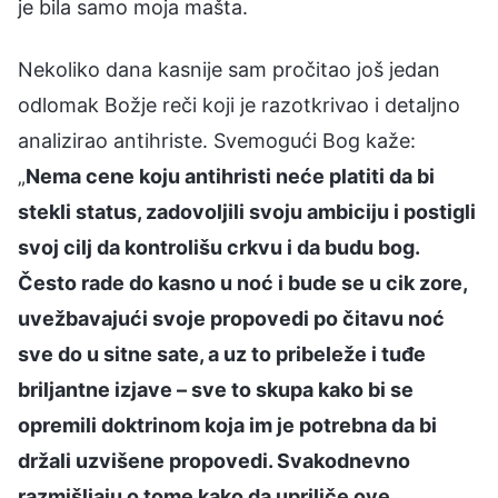
je bila samo moja mašta.
Nekoliko dana kasnije sam pročitao još jedan
odlomak Božje reči koji je razotkrivao i detaljno
analizirao antihriste. Svemogući Bog kaže:
„
Nema cene koju antihristi neće platiti da bi
stekli status, zadovoljili svoju ambiciju i postigli
svoj cilj da kontrolišu crkvu i da budu bog.
Često rade do kasno u noć i bude se u cik zore,
uvežbavajući svoje propovedi po čitavu noć
sve do u sitne sate, a uz to pribeleže i tuđe
briljantne izjave – sve to skupa kako bi se
opremili doktrinom koja im je potrebna da bi
držali uzvišene propovedi. Svakodnevno
razmišljaju o tome kako da upriliče ove