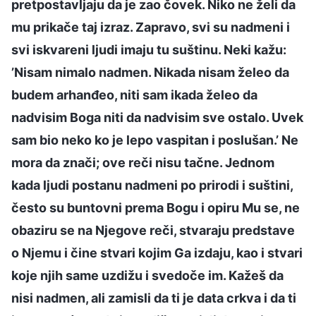
pretpostavljaju da je zao čovek. Niko ne želi da
mu prikače taj izraz. Zapravo, svi su nadmeni i
svi iskvareni ljudi imaju tu suštinu. Neki kažu:
’Nisam nimalo nadmen. Nikada nisam želeo da
budem arhanđeo, niti sam ikada želeo da
nadvisim Boga niti da nadvisim sve ostalo. Uvek
sam bio neko ko je lepo vaspitan i poslušan.’ Ne
mora da znači; ove reči nisu tačne. Jednom
kada ljudi postanu nadmeni po prirodi i suštini,
često su buntovni prema Bogu i opiru Mu se, ne
obaziru se na Njegove reči, stvaraju predstave
o Njemu i čine stvari kojim Ga izdaju, kao i stvari
koje njih same uzdižu i svedoče im. Kažeš da
nisi nadmen, ali zamisli da ti je data crkva i da ti