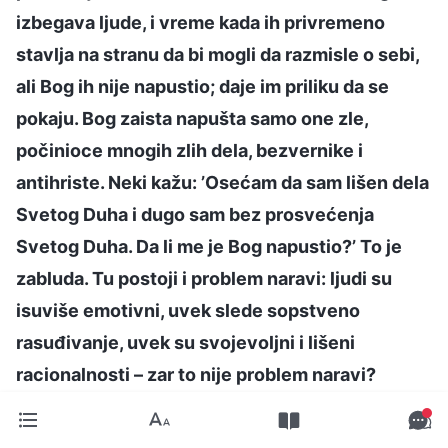
izbegava ljude, i vreme kada ih privremeno
stavlja na stranu da bi mogli da razmisle o sebi,
ali Bog ih nije napustio; daje im priliku da se
pokaju. Bog zaista napušta samo one zle,
počinioce mnogih zlih dela, bezvernike i
antihriste. Neki kažu: ’Osećam da sam lišen dela
Svetog Duha i dugo sam bez prosvećenja
Svetog Duha. Da li me je Bog napustio?’ To je
zabluda. Tu postoji i problem naravi: ljudi su
isuviše emotivni, uvek slede sopstveno
rasuđivanje, uvek su svojevoljni i lišeni
racionalnosti – zar to nije problem naravi?
Kažeš da te je Bog napustio, da te neće spasiti,
da li je On onda odredio tvoj ishod? Bog ti je