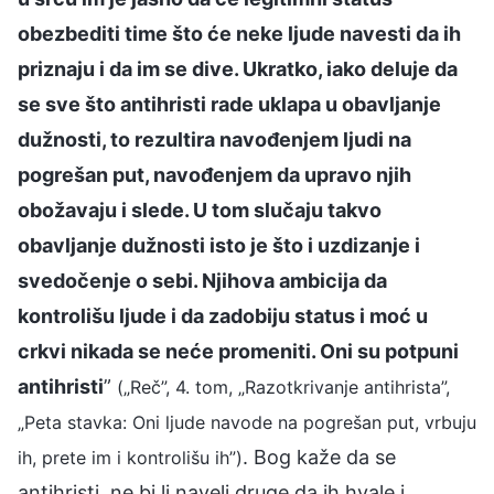
obezbediti time što će neke ljude navesti da ih
priznaju i da im se dive. Ukratko, iako deluje da
se sve što antihristi rade uklapa u obavljanje
dužnosti, to rezultira navođenjem ljudi na
pogrešan put, navođenjem da upravo njih
obožavaju i slede. U tom slučaju takvo
obavljanje dužnosti isto je što i uzdizanje i
svedočenje o sebi. Njihova ambicija da
kontrolišu ljude i da zadobiju status i moć u
crkvi nikada se neće promeniti. Oni su potpuni
antihristi
”
(„Reč”, 4. tom, „Razotkrivanje antihrista”,
„Peta stavka: Oni ljude navode na pogrešan put, vrbuju
. Bog kaže da se
ih, prete im i kontrolišu ih”)
antihristi, ne bi li naveli druge da ih hvale i