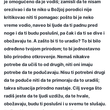
je omogućeno da je vodiš; zamisli da te nisam
orezivao i da te niko u Božjoj porodici nije
kritikovao niti ti pomagao: pošto bi je neko
vreme vodio, naveo bi ljude da ti padnu pred
noge i da ti budu poslušni, pa čak i da ti se dive i
obožavaju te. A zašto bi ti to uradio? To bi bilo
određeno tvojom prirodom; to bi jednostavno
bilo prirodno otkrovenje. Nemaš nikakve
potrebe da učiš to od drugih, niti oni imaju
potrebe da te podučavaju. Nisu ti potrebni drugi
da te poduče niti da te primoraju da to uradiš;
takva situacija prirodno nastaje. Cilj svega što
radiš jeste da te ljudi uzdižu, da te hvale,
obožavaju, budu ti poslušni i u svemu te slušaju.