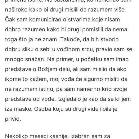
naširoko kako bi drugi mislili da razumem više.
Čak sam komunicirao o stvarima koje nisam
dobro razumeo kako bi drugi pomislili da nema
toga što ja ne znam. Takođe, da bih stvorio
dobru sliku o sebi u vođinom srcu, pravio sam se
mnogo snažan. Na primer, u početku sam imao
predstave o Božjem delu, ali sam mislio da ako
ikome to kažem, moj vođa će sigurno misliti da
ne razumem istinu, pa sam namerno krio svoje
predstave od vođe. Izgledalo je kao da se krijem
iza maske. Osoba koju su drugi videli bila je
privid.
Nekoliko meseci kasnije, izabran sam za