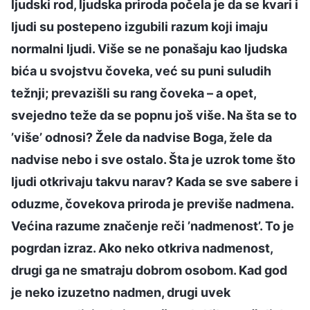
ljudski rod, ljudska priroda počela je da se kvari i
ljudi su postepeno izgubili razum koji imaju
normalni ljudi. Više se ne ponašaju kao ljudska
bića u svojstvu čoveka, već su puni suludih
težnji; prevazišli su rang čoveka – a opet,
svejedno teže da se popnu još više. Na šta se to
’više’ odnosi? Žele da nadvise Boga, žele da
nadvise nebo i sve ostalo. Šta je uzrok tome što
ljudi otkrivaju takvu narav? Kada se sve sabere i
oduzme, čovekova priroda je previše nadmena.
Većina razume značenje reči ’nadmenost’. To je
pogrdan izraz. Ako neko otkriva nadmenost,
drugi ga ne smatraju dobrom osobom. Kad god
je neko izuzetno nadmen, drugi uvek