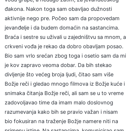
đakona. Nakon toga sam obavljao dužnosti
aktivnije nego pre. Počeo sam da propovedam
jevanđelje i da budem domaćin na sastancima.
Braća i sestre su uživali u zajedništvu sa mnom, a
crkveni vođa je rekao da dobro obavljam posao.
Bio sam vrlo srećan zbog toga i osetio sam da mi
je kov zapravo veoma dobar. Da bih stekao
divljenje što većeg broja ljudi, čitao sam više
Božje reči i gledao mnogo filmova iz Božje kuće i
snimaka čitanja Božje reči, ali sam se u to vreme
zadovoljavao time da imam malo doslovnog
razumevanja kako bih se pravio važan i nisam
bio fokusiran na traženje Božje namere niti na
primenu istine. Na sastancima, komunicirao sam