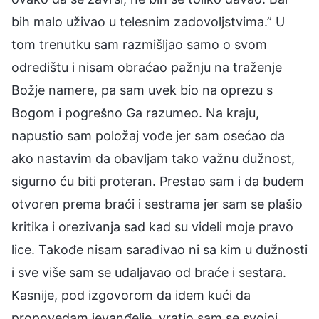
bih malo uživao u telesnim zadovoljstvima.” U
tom trenutku sam razmišljao samo o svom
odredištu i nisam obraćao pažnju na traženje
Božje namere, pa sam uvek bio na oprezu s
Bogom i pogrešno Ga razumeo. Na kraju,
napustio sam položaj vođe jer sam osećao da
ako nastavim da obavljam tako važnu dužnost,
sigurno ću biti proteran. Prestao sam i da budem
otvoren prema braći i sestrama jer sam se plašio
kritika i orezivanja sad kad su videli moje pravo
lice. Takođe nisam sarađivao ni sa kim u dužnosti
i sve više sam se udaljavao od braće i sestara.
Kasnije, pod izgovorom da idem kući da
propovedam jevanđelje, vratio sam se svojoj