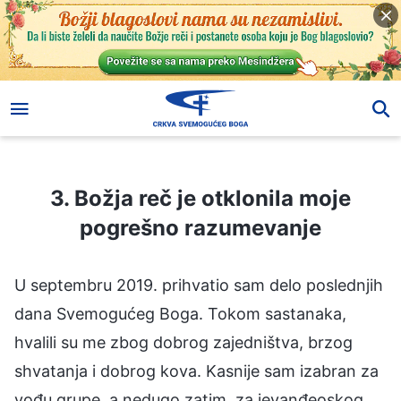
3. Božja reč je otklonila moje pogrešno razumevanje
3. Božja reč je otklonila moje
pogrešno razumevanje
U septembru 2019. prihvatio sam delo poslednjih
dana Svemogućeg Boga. Tokom sastanaka,
hvalili su me zbog dobrog zajedništva, brzog
shvatanja i dobrog kova. Kasnije sam izabran za
vođu grupe, a nedugo zatim, za jevanđeoskog