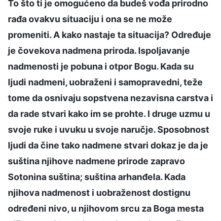
To što ti je omogućeno da budeš vođa prirodno
rađa ovakvu situaciju i ona se ne može
promeniti. A kako nastaje ta situacija? Određuje
je čovekova nadmena priroda. Ispoljavanje
nadmenosti je pobuna i otpor Bogu. Kada su
ljudi nadmeni, uobraženi i samopravedni, teže
tome da osnivaju sopstvena nezavisna carstva i
da rade stvari kako im se prohte. I druge uzmu u
svoje ruke i uvuku u svoje naručje. Sposobnost
ljudi da čine tako nadmene stvari dokaz je da je
suština njihove nadmene prirode zapravo
Sotonina suština; suština arhanđela. Kada
njihova nadmenost i uobraženost dostignu
određeni nivo, u njihovom srcu za Boga mesta