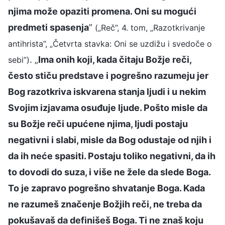
njima može opaziti promena. Oni su mogući
predmeti spasenja
”
(„Reč”, 4. tom, „Razotkrivanje
antihrista”, „Četvrta stavka: Oni se uzdižu i svedoče o
. „
Ima onih koji, kada čitaju Božje reči,
sebi”)
često stiču predstave i pogrešno razumeju jer
Bog razotkriva iskvarena stanja ljudi i u nekim
Svojim izjavama osuđuje ljude. Pošto misle da
su Božje reči upućene njima, ljudi postaju
negativni i slabi, misle da Bog odustaje od njih i
da ih neće spasiti. Postaju toliko negativni, da ih
to dovodi do suza, i više ne žele da slede Boga.
To je zapravo pogrešno shvatanje Boga. Kada
ne razumeš značenje Božjih reči, ne treba da
pokušavaš da definišeš Boga. Ti ne znaš koju