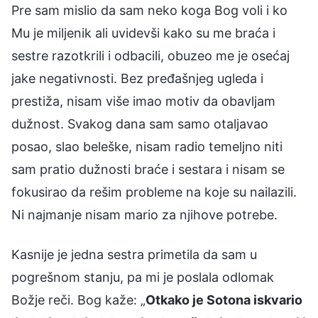
Pre sam mislio da sam neko koga Bog voli i ko
Mu je miljenik ali uvidevši kako su me braća i
sestre razotkrili i odbacili, obuzeo me je osećaj
jake negativnosti. Bez pređašnjeg ugleda i
prestiža, nisam više imao motiv da obavljam
dužnost. Svakog dana sam samo otaljavao
posao, slao beleške, nisam radio temeljno niti
sam pratio dužnosti braće i sestara i nisam se
fokusirao da rešim probleme na koje su nailazili.
Ni najmanje nisam mario za njihove potrebe.
Kasnije je jedna sestra primetila da sam u
pogrešnom stanju, pa mi je poslala odlomak
Božje reči. Bog kaže: „
Otkako je Sotona iskvario