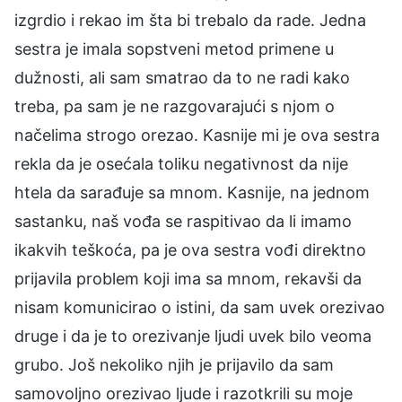
izgrdio i rekao im šta bi trebalo da rade. Jedna
sestra je imala sopstveni metod primene u
dužnosti, ali sam smatrao da to ne radi kako
treba, pa sam je ne razgovarajući s njom o
načelima strogo orezao. Kasnije mi je ova sestra
rekla da je osećala toliku negativnost da nije
htela da sarađuje sa mnom. Kasnije, na jednom
sastanku, naš vođa se raspitivao da li imamo
ikakvih teškoća, pa je ova sestra vođi direktno
prijavila problem koji ima sa mnom, rekavši da
nisam komunicirao o istini, da sam uvek orezivao
druge i da je to orezivanje ljudi uvek bilo veoma
grubo. Još nekoliko njih je prijavilo da sam
samovoljno orezivao ljude i razotkrili su moje