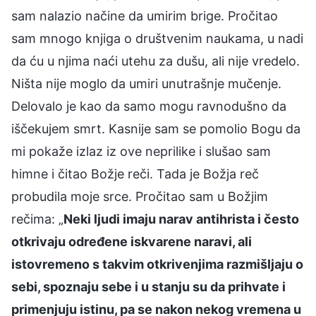
sam nalazio načine da umirim brige. Pročitao
sam mnogo knjiga o društvenim naukama, u nadi
da ću u njima naći utehu za dušu, ali nije vredelo.
Ništa nije moglo da umiri unutrašnje mučenje.
Delovalo je kao da samo mogu ravnodušno da
iščekujem smrt. Kasnije sam se pomolio Bogu da
mi pokaže izlaz iz ove neprilike i slušao sam
himne i čitao Božje reči. Tada je Božja reč
probudila moje srce. Pročitao sam u Božjim
rečima: „
Neki ljudi imaju narav antihrista i često
otkrivaju određene iskvarene naravi, ali
istovremeno s takvim otkrivenjima razmišljaju o
sebi, spoznaju sebe i u stanju su da prihvate i
primenjuju istinu, pa se nakon nekog vremena u