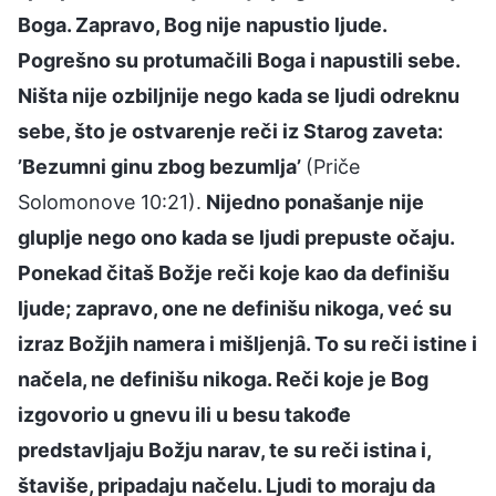
Boga. Zapravo, Bog nije napustio ljude.
Pogrešno su protumačili Boga i napustili sebe.
Ništa nije ozbiljnije nego kada se ljudi odreknu
sebe, što je ostvarenje reči iz Starog zaveta:
’Bezumni ginu zbog bezumlja’
(Priče
Solomonove 10:21).
Nijedno ponašanje nije
gluplje nego ono kada se ljudi prepuste očaju.
Ponekad čitaš Božje reči koje kao da definišu
ljude; zapravo, one ne definišu nikoga, već su
izraz Božjih namera i mišljenjȃ. To su reči istine i
načela, ne definišu nikoga. Reči koje je Bog
izgovorio u gnevu ili u besu takođe
predstavljaju Božju narav, te su reči istina i,
štaviše, pripadaju načelu. Ljudi to moraju da