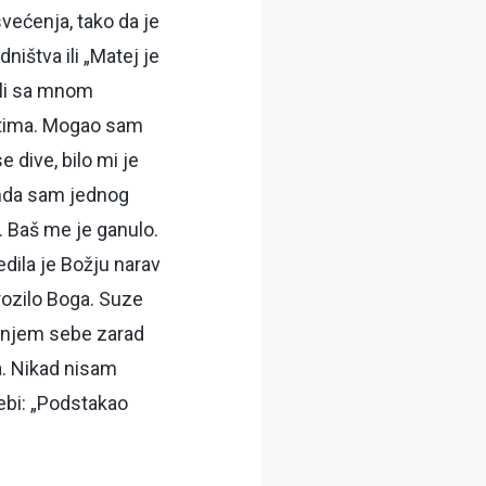
većenja, tako da je
ništva ili „Matej je
ali sa mnom
ostima. Mogao sam
 dive, bilo mi je
Onda sam jednog
 Baš me je ganulo.
edila je Božju narav
grozilo Boga. Suze
zanjem sebe zarad
a. Nikad nisam
ebi: „Podstakao