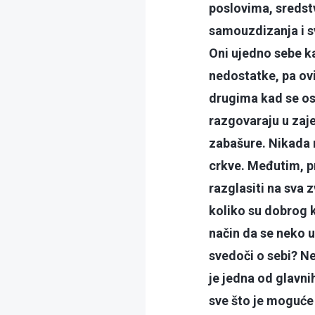
poslovima, sredstv
samouzdizanja i s
Oni ujedno sebe ka
nedostatke, pa ov
drugima kad se ose
razgovaraju u zaje
zabašure. Nikada 
crkve. Međutim, pr
razglasiti na sva
koliko su dobrog ko
način da se neko u
svedoči o sebi? N
je jedna od glavni
sve što je moguće 