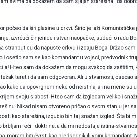
sam svima da dokažem da sam sjajan starešina i da dob
r počeo da širi glasine u crkvi. Širio je laži Komunističke 
je, izvrćući činjenice i stvari naopačke, sudeći o radu Bo
 stranputicu da napuste crkvu i izdaju Boga. Držao sam o
 i osetio sam se kao komandant u vojsci, predvodnik tru
kcija! Hteo sam da dokažem da mogu svakog da zaštitim, ka
žak teret i da sam odgovoran. Ali u stvarnosti, osećao 
ao kako da opovrgnem neke od neistina, a i na mene su ut
rijem svoju slabost. Hteo sam da izgledam veliko i snažn
arešinu. Nikad nisam otvoreno pričao o svom stanju jer sa
ti kao starešina, izgubio bih taj snažan izgled. Šta bi misl
mo brbljam reči i doktrine, a da mi nedostaje istina-stvarn
ina, moram biti čvrst, kao predsednik ili vojni komandant