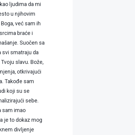
ekao ljudima da mi
esto u njihovim
 Boga, već sam ih
rcima braće i
onašanje. Suočen sa
 svi smatraju da
Tvoju slavu. Bože,
enja, otkrivajući
ja. Takođe sam
di koji su se
lizirajući sebe.
 da sam imao
a je to dokaz mog
knem divljenje