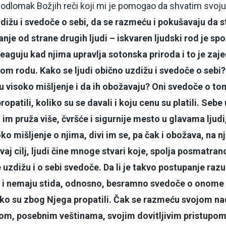
odlomak Božjih reči koji mi je pomogao da shvatim svoju
dižu i svedoče o sebi, da se razmeću i pokušavaju da 
anje od strane drugih ljudi – iskvaren ljudski rod je sp
reaguju kad njima upravlja sotonska priroda i to je za
om rodu. Kako se ljudi obično uzdižu i svedoče o sebi
u visoko mišljenje i da ih obožavaju? Oni svedoče o to
propatili, koliko su se davali i koju cenu su platili. Seb
 im pruža više, čvršće i sigurnije mesto u glavama ljudi,
oko mišljenje o njima, divi im se, pa čak i obožava, na nj
 ovaj cilj, ljudi čine mnoge stvari koje, spolja posmatr
 uzdižu i o sebi svedoče. Da li je takvo postupanje ra
 i nemaju stida, odnosno, besramno svedoče o onome š
iko su zbog Njega propatili. Čak se razmeću svojom n
vom, posebnim veštinama, svojim dovitljivim pristupo