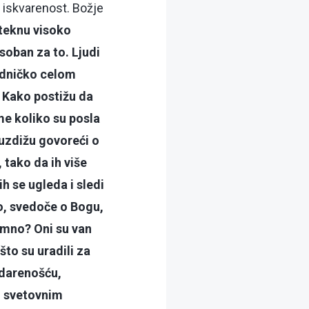
 iskvarenost. Božje
steknu visoko
osoban za to. Ljudi
jedničko celom
? Kako postižu da
me koliko su posla
e uzdižu govoreći o
 tako da ih više
ih se ugleda i sledi
ano, svedoče o Bogu,
zumno? Oni su van
to su uradili za
adarenošću,
m svetovnim