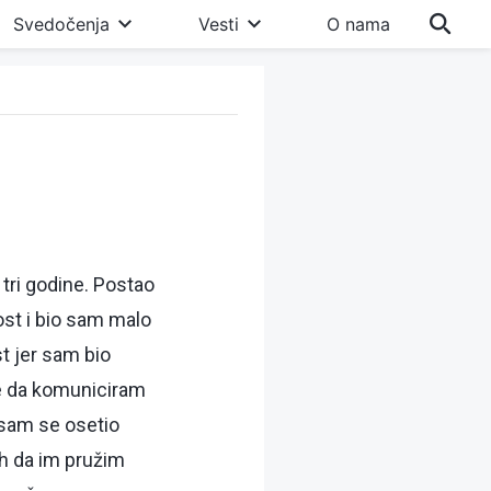
Svedočenja
Vesti
O nama
tri godine. Postao
ost i bio sam malo
t jer sam bio
se da komuniciram
sam se osetio
h da im pružim