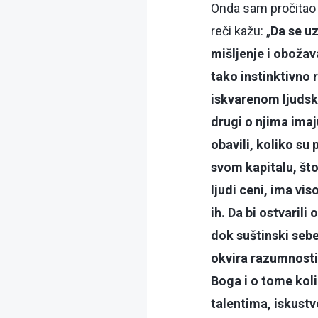
Onda sam pročitao 
reči kažu: „
Da se uz
mišljenje i obožav
tako instinktivno 
iskvarenom ljudsk
drugi o njima imaj
obavili, koliko su 
svom kapitalu, što
ljudi ceni, ima vis
ih. Da bi ostvarili
dok suštinski sebe
okvira razumnosti
Boga i o tome kol
talentima, iskust