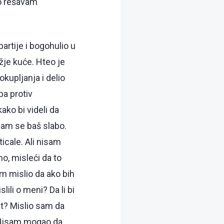
ro rešavam
partije i bogohulio u
žje kuće. Hteo je
kupljanja i delio
pa protiv
ko bi videli da
sam se baš slabo.
icale. Ali nisam
o, misleći da to
m mislio da ako bih
ili o meni? Da li bi
ost? Mislio sam da
. Nisam mogao da