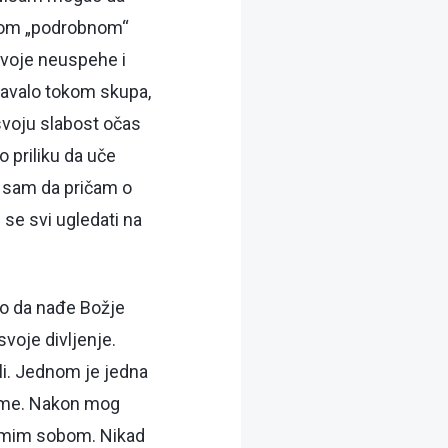
svom „podrobnom“
svoje neuspehe i
spavalo tokom skupa,
 svoju slabost očas
 priliku da uče
o sam da pričam o
se svi ugledati na
ao da nađe Božje
svoje divljenje.
ili. Jednom je jedna
tome. Nakon mog
samim sobom. Nikad