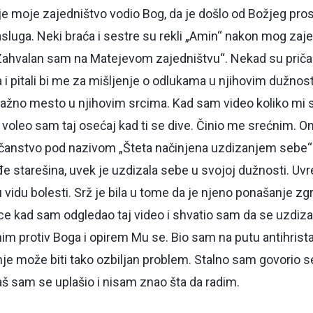
je moje zajedništvo vodio Bog, da je došlo od Božjeg pros
sluga. Neki braća i sestre su rekli „Amin“ nakon mog zajed
i „Zahvalan sam na Matejevom zajedništvu“. Nekad su prič
a i pitali bi me za mišljenje o odlukama u njihovim dužn
ažno mesto u njihovim srcima. Kad sam video koliko mi se
i voleo sam taj osećaj kad ti se dive. Činio me srećnim. 
anstvo pod nazivom „Šteta načinjena uzdizanjem sebe“.
e starešina, uvek je uzdizala sebe u svojoj dužnosti. Uvr
 u vidu bolesti. Srž je bila u tome da je njeno ponašanje z
lice kad sam odgledao taj video i shvatio sam da se uzdi
nim protiv Boga i opirem Mu se. Bio sam na putu antihrist
nje može biti tako ozbiljan problem. Stalno sam govorio s
aš sam se uplašio i nisam znao šta da radim.