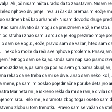
alja. Ali još nisam ništa uradio da to zaustavim. Nisam r
želeo njihovo divljenje i hvalu i čak da premašim Božje m
bio nadmen baš kao arhanđel? Nisam dovodio druge pred
. Kad sam shvatio da mogu da preuzmem Božje mesto u s
m od straha i znao sam u srcu da je Bog prezirao moje p
io sam se Bogu: „Bože, pravio sam se važan, hteo sam da
 i neko ko može da reši sve njihove probleme. Prisvajam 
ajem.“ Mnogo sam se kajao. Onda sam napisao pismo izvinj
 samouzdizanje, pa sam ga poslao svim grupama okupljan
a rekao da ne treba da mi se dive. Znao sam nekoliko lju
a mene, pa sam im poslao pojedinačne poruke detaljno ana
estra Marineta mi je iskreno rekla da mi se ranije divila i
enom srcu. Bilo me je sramota zbog toga i osetio sam d
stvenu zlobu u tom trenutku. Pravio sam se važan da ste