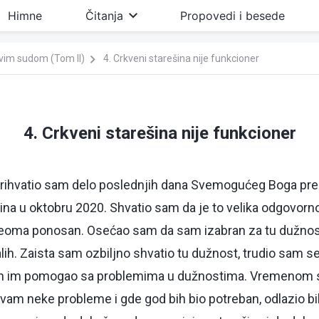
Himne
Čitanja
Propovedi i besede
ovim sudom (Tom II)
4. Crkveni starešina nije funkcioner
4. Crkveni starešina nije funkcioner
rihvatio sam delo poslednjih dana Svemogućeg Boga pre 
ina u oktobru 2020. Shvatio sam da je to velika odgovorn
 veoma ponosan. Osećao sam da sam izabran za tu dužnos
alih. Zaista sam ozbiljno shvatio tu dužnost, trudio sam 
ih im pomogao sa problemima u dužnostima. Vremenom 
am neke probleme i gde god bih bio potreban, odlazio bi