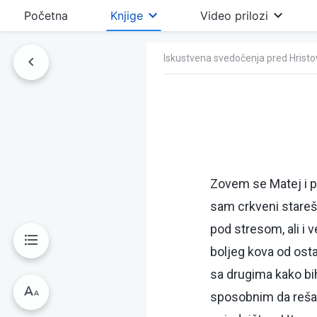
Početna
Knjige
Video prilozi
Iskustvena svedočenja pred Hrist
Zovem se Matej i p
sam crkveni stareš
pod stresom, ali i
boljeg kova od ost
sa drugima kako b
sposobnim da rešav