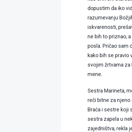
dopustim da iko vi
razumevanju Božjih
iskvarenosti, preša
ne bih to priznao, 
posla. Pričao sam o
kako bih se pravio
svojim žrtvama za 
mene.
Sestra Marineta, m
reči bitne za njeno
Braća i sestre koji 
sestra zapela u ne
zajedništva, rekla