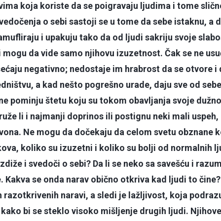
ima koja koriste da se poigravaju ljudima i tome slič
vedočenja o sebi sastoji se u tome da sebe istaknu, a
mufliraju i upakuju tako da od ljudi sakriju svoje slabo
i mogu da vide samo njihovu izuzetnost. Čak se ne usu
ćaju negativno; nedostaje im hrabrost da se otvore i 
dništvu, a kad nešto pogrešno urade, daju sve od sebe d
ne pominju štetu koju su tokom obavljanja svoje dužnos
uže li i najmanji doprinos ili postignu neki mali uspeh,
 zvona. Ne mogu da dočekaju da celom svetu obznane k
va, koliko su izuzetni i koliko su bolji od normalnih lju
zdiže i svedoči o sebi? Da li se neko sa savešću i ra
e. Kakva se onda narav obično otkriva kad ljudi to čin
h razotkrivenih naravi, a sledi je lažljivost, koja podra
kako bi se steklo visoko mišljenje drugih ljudi. Njihov