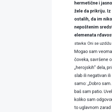
hermetične i jasno
žele da prikriju. 
ostalih, da im niko
nepoštenim sredstv
elemenata rđavos
stavka: Oni se uzdižu
Mogao sam veoma ja
čoveka, savršene o
„herojskih“ dela, p
slab ili negativan 
samo: „Dobro sam. P
baš sam patio. Uve
koliko sam odgovora
to uglavnom zarad i