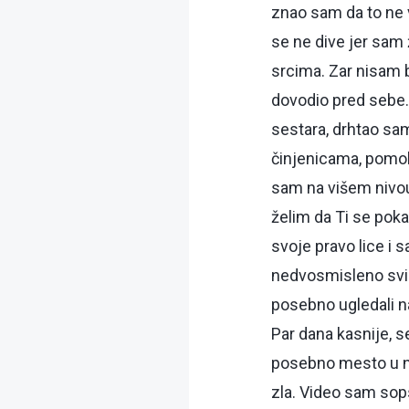
znao sam da to ne v
se ne dive jer sam 
srcima. Zar nisam 
dovodio pred sebe
sestara, drhtao sa
činjenicama, pomol
sam na višem nivou
želim da Ti se pok
svoje pravo lice i
nedvosmisleno svim
posebno ugledali n
Par dana kasnije, s
posebno mesto u nj
zla. Video sam sop