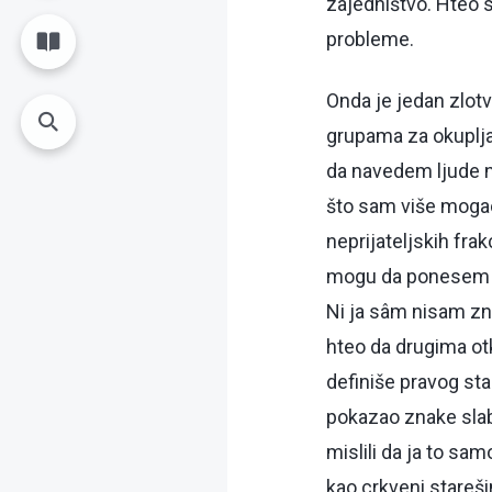
zajedništvo. Hteo 
probleme.
Onda je jedan zlotvo
grupama za okupljan
da navedem ljude na
što sam više mogao
neprijateljskih fra
mogu da ponesem te
Ni ja sâm nisam zn
hteo da drugima otk
definiše pravog st
pokazao znake slabos
mislili da ja to sa
kao crkveni stareš