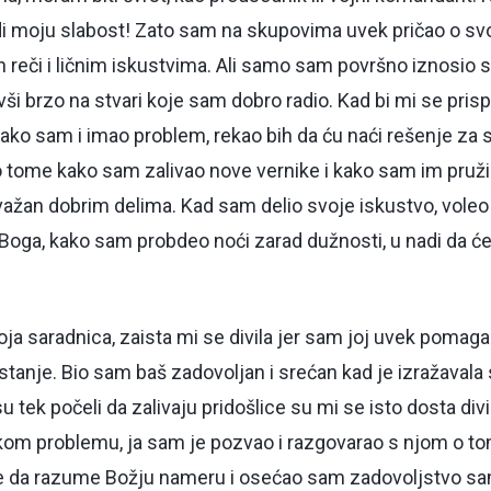
di moju slabost! Zato sam na skupovima uvek pričao o 
 reči i ličnim iskustvima. Ali samo sam površno iznosio 
vši brzo na stvari koje sam dobro radio. Kad bi mi se pri
a ako sam i imao problem, rekao bih da ću naći rešenje za
 tome kako sam zalivao nove vernike i kako sam im pružio
 važan dobrim delima. Kad sam delio svoje iskustvo, vole
Boga, kako sam probdeo noći zarad dužnosti, u nadi da će 
oja saradnica, zaista mi se divila jer sam joj uvek pomag
 stanje. Bio sam baš zadovoljan i srećan kad je izražavala 
su tek počeli da zalivaju pridošlice su mi se isto dosta div
kom problemu, ja sam je pozvao i razgovarao s njom o 
 je da razume Božju nameru i osećao sam zadovoljstvo 