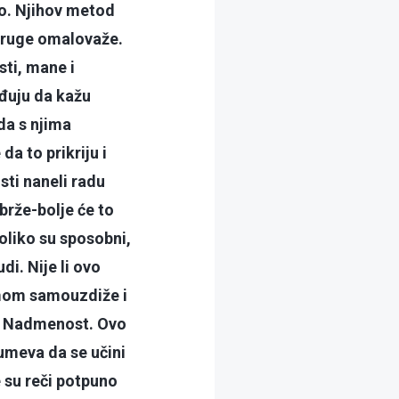
no. Njihov metod
 druge omalovaže.
sti, mane i
đuju da kažu
da s njima
a to prikriju i
ti naneli radu
 brže-bolje će to
oliko su sposobni,
di. Nije li ovo
zumom samouzdiže i
e? Nadmenost. Ovo
zumeva da se učini
e su reči potpuno