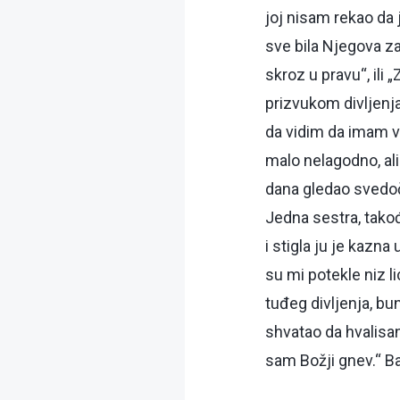
joj nisam rekao da 
sve bila Njegova za
skroz u pravu“, il
prizvukom divljenj
da vidim da imam v
malo nelagodno, al
dana gledao svedoč
Jedna sestra, takođ
i stigla ju je kazna
su mi potekle niz 
tuđeg divljenja, bu
shvatao da hvalisa
sam Božji gnev.“ B