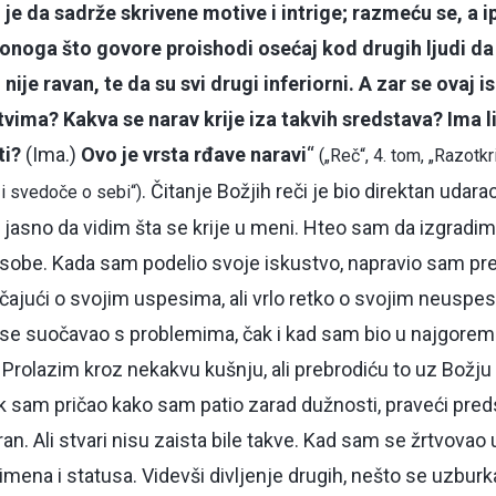
 je da sadrže skrivene motive i intrige; razmeću se, a i
Iz onoga što govore proishodi osećaj kod drugih ljudi da 
 nije ravan, te da su svi drugi inferiorni. A zar se ovaj 
ima? Kakva se narav krije iza takvih sredstava? Ima li
ti?
(Ima.)
Ovo je vrsta rđave naravi
“
(„Reč“, 4. tom, „Razotkri
. Čitanje Božjih reči je bio direktan udar
 i svedoče o sebi“)
sno da vidim šta se krije u meni. Hteo sam da izgradim
sobe. Kada sam podelio svoje iskustvo, napravio sam pr
ričajući o svojim uspesima, ali vrlo retko o svojim neusp
ili se suočavao s problemima, čak i kad sam bio u najgorem
rolazim kroz nekakvu kušnju, ali prebrodiću to uz Božju 
k sam pričao kako sam patio zarad dužnosti, praveći pred
n. Ali stvari nisu zaista bile takve. Kad sam se žrtvovao u
mena i statusa. Videvši divljenje drugih, nešto se uzbur