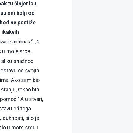
pak tu činjenicu
su oni bolji od
ishod ne postiže
 ikakvih
vanje antihrista“, „4.
ac u moje srce.
 sliku snažnog
edstavu od svojih
esima. Ako sam bio
 stanju, rekao bih
pomoć.“ A u stvari,
stavu od toga
 dužnosti, bilo je
kalo u mom srcu i