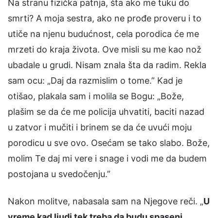
Na stranu fizička patnja, šta ako me tuku do
smrti? A moja sestra, ako ne prođe proveru i to
utiče na njenu budućnost, cela porodica će me
mrzeti do kraja života. Ove misli su me kao nož
ubadale u grudi. Nisam znala šta da radim. Rekla
sam ocu: „Daj da razmislim o tome.” Kad je
otišao, plakala sam i molila se Bogu: „Bože,
plašim se da će me policija uhvatiti, baciti nazad
u zatvor i mučiti i brinem se da će uvući moju
porodicu u sve ovo. Osećam se tako slabo. Bože,
molim Te daj mi vere i snage i vodi me da budem
postojana u svedočenju.”
Nakon molitve, nabasala sam na Njegove reči. „
U
vreme kad ljudi tek treba da budu spaseni,