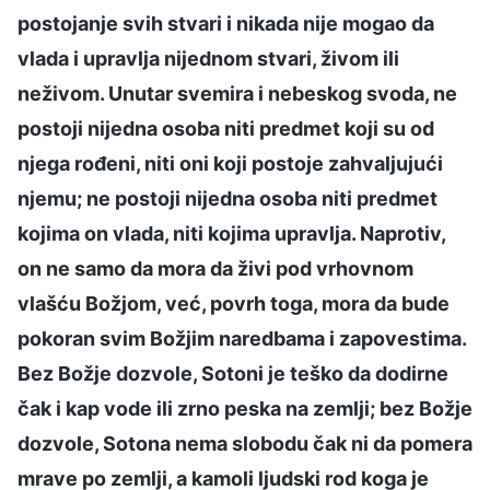
postojanje svih stvari i nikada nije mogao da
vlada i upravlja nijednom stvari, živom ili
neživom. Unutar svemira i nebeskog svoda, ne
postoji nijedna osoba niti predmet koji su od
njega rođeni, niti oni koji postoje zahvaljujući
njemu; ne postoji nijedna osoba niti predmet
kojima on vlada, niti kojima upravlja. Naprotiv,
on ne samo da mora da živi pod vrhovnom
vlašću Božjom, već, povrh toga, mora da bude
pokoran svim Božjim naredbama i zapovestima.
Bez Božje dozvole, Sotoni je teško da dodirne
čak i kap vode ili zrno peska na zemlji; bez Božje
dozvole, Sotona nema slobodu čak ni da pomera
mrave po zemlji, a kamoli ljudski rod koga je