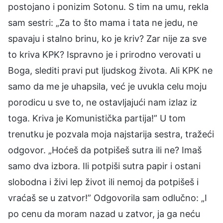
postojano i ponizim Sotonu. S tim na umu, rekla
sam sestri: „Za to što mama i tata ne jedu, ne
spavaju i stalno brinu, ko je kriv? Zar nije za sve
to kriva KPK? Ispravno je i prirodno verovati u
Boga, slediti pravi put ljudskog života. Ali KPK ne
samo da me je uhapsila, već je uvukla celu moju
porodicu u sve to, ne ostavljajući nam izlaz iz
toga. Kriva je Komunistička partija!” U tom
trenutku je pozvala moja najstarija sestra, tražeći
odgovor. „Hoćeš da potpišeš sutra ili ne? Imaš
samo dva izbora. Ili potpiši sutra papir i ostani
slobodna i živi lep život ili nemoj da potpišeš i
vraćaš se u zatvor!” Odgovorila sam odlučno: „I
po cenu da moram nazad u zatvor, ja ga neću