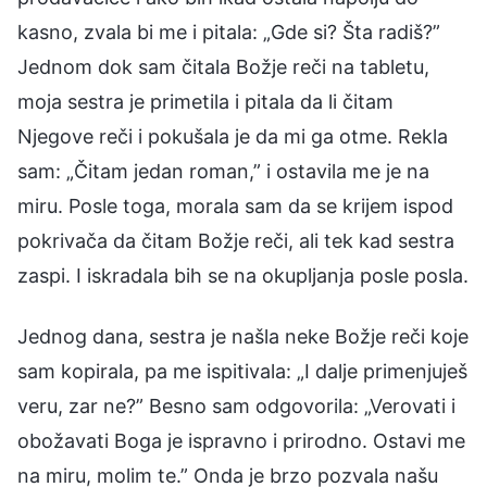
kasno, zvala bi me i pitala: „Gde si? Šta radiš?”
Jednom dok sam čitala Božje reči na tabletu,
moja sestra je primetila i pitala da li čitam
Njegove reči i pokušala je da mi ga otme. Rekla
sam: „Čitam jedan roman,” i ostavila me je na
miru. Posle toga, morala sam da se krijem ispod
pokrivača da čitam Božje reči, ali tek kad sestra
zaspi. I iskradala bih se na okupljanja posle posla.
Jednog dana, sestra je našla neke Božje reči koje
sam kopirala, pa me ispitivala: „I dalje primenjuješ
veru, zar ne?” Besno sam odgovorila: „Verovati i
obožavati Boga je ispravno i prirodno. Ostavi me
na miru, molim te.” Onda je brzo pozvala našu