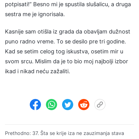
potpisati!” Besno mi je spustila slušalicu, a druga
sestra me je ignorisala.
Kasnije sam otišla iz grada da obavljam dužnost
puno radno vreme. To se desilo pre tri godine.
Kad se setim celog tog iskustva, osetim mir u
svom srcu. Mislim da je to bio moj najbolji izbor
ikad i nikad neću zažaliti.
Prethodno:
37. Šta se krije iza ne zauzimanja stava