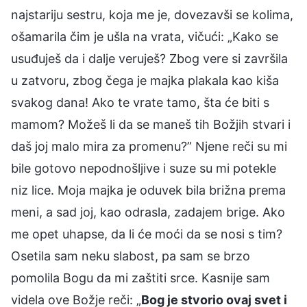
najstariju sestru, koja me je, dovezavši se kolima,
ošamarila čim je ušla na vrata, vičući: „Kako se
usuđuješ da i dalje veruješ? Zbog vere si završila
u zatvoru, zbog čega je majka plakala kao kiša
svakog dana! Ako te vrate tamo, šta će biti s
mamom? Možeš li da se maneš tih Božjih stvari i
daš joj malo mira za promenu?” Njene reči su mi
bile gotovo nepodnošljive i suze su mi potekle
niz lice. Moja majka je oduvek bila brižna prema
meni, a sad joj, kao odrasla, zadajem brige. Ako
me opet uhapse, da li će moći da se nosi s tim?
Osetila sam neku slabost, pa sam se brzo
pomolila Bogu da mi zaštiti srce. Kasnije sam
videla ove Božje reči: „
Bog je stvorio ovaj svet i