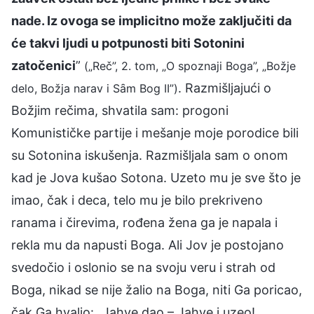
nade. Iz ovoga se implicitno može zaključiti da
će takvi ljudi u potpunosti biti Sotonini
zatočenici
”
(„Reč”, 2. tom, „O spoznaji Boga”, „Božje
. Razmišljajući o
delo, Božja narav i Sȃm Bog II”)
Božjim rečima, shvatila sam: progoni
Komunističke partije i mešanje moje porodice bili
su Sotonina iskušenja. Razmišljala sam o onom
kad je Jova kušao Sotona. Uzeto mu je sve što je
imao, čak i deca, telo mu je bilo prekriveno
ranama i čirevima, rođena žena ga je napala i
rekla mu da napusti Boga. Ali Jov je postojano
svedočio i oslonio se na svoju veru i strah od
Boga, nikad se nije žalio na Boga, niti Ga poricao,
čak Ga hvalio: „Jahve dao – Jahve i uzeo!