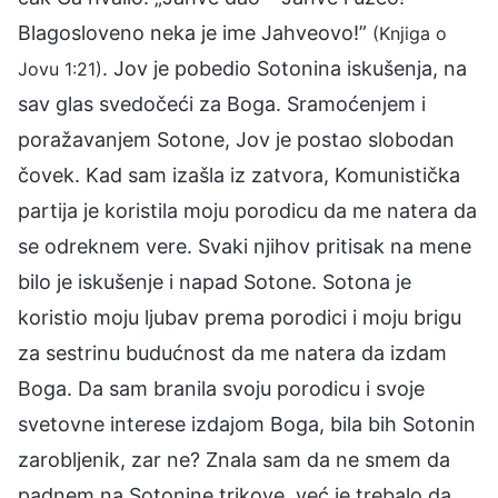
Blagosloveno neka je ime Jahveovo!”
(Knjiga o
. Jov je pobedio Sotonina iskušenja, na
Jovu 1:21)
sav glas svedočeći za Boga. Sramoćenjem i
poražavanjem Sotone, Jov je postao slobodan
čovek. Kad sam izašla iz zatvora, Komunistička
partija je koristila moju porodicu da me natera da
se odreknem vere. Svaki njihov pritisak na mene
bilo je iskušenje i napad Sotone. Sotona je
koristio moju ljubav prema porodici i moju brigu
za sestrinu budućnost da me natera da izdam
Boga. Da sam branila svoju porodicu i svoje
svetovne interese izdajom Boga, bila bih Sotonin
zarobljenik, zar ne? Znala sam da ne smem da
padnem na Sotonine trikove, već je trebalo da