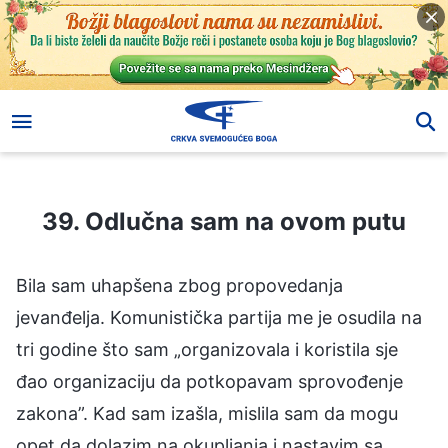
39. Odlučna sam na ovom putu
39. Odlučna sam na ovom putu
Bila sam uhapšena zbog propovedanja
jevanđelja. Komunistička partija me je osudila na
tri godine što sam „organizovala i koristila sje
đao organizaciju da potkopavam sprovođenje
zakona”. Kad sam izašla, mislila sam da mogu
opet da dolazim na okupljanja i nastavim sa