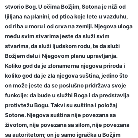
stvorio Bog. U očima Božjim, Sotona je niži od
ljiljana na planini, od ptica koje lete u vazduhu,
od riba u moru i od crva na zemlji. Njegova uloga
među svim stvarima jeste da služi svim
stvarima, da služi ljudskom rodu, te da služi
Božjem delu i Njegovom planu upravljanja.
Koliko god da je zlonamerna njegova priroda i
koliko god da je zla njegova suština, jedino što
on može jeste da se poslušno pridržava svoje
funkcije: da bude u službi Boga i da predstavlja
protivtežu Bogu. Takvi su suština i položaj
Sotone. Njegova suština nije povezana sa
životom, nije povezana sa silom, nije povezana
sa autoritetom; on je samo igračka u Božjim