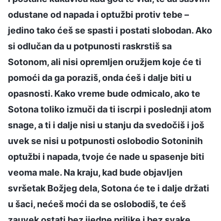
odustane od napada i optužbi protiv tebe –
jedino tako ćeš se spasti i postati slobodan. Ako
si odlučan da u potpunosti raskrstiš sa
Sotonom, ali nisi opremljen oružjem koje će ti
pomoći da ga poraziš, onda ćeš i dalje biti u
opasnosti. Kako vreme bude odmicalo, ako te
Sotona toliko izmuči da ti iscrpi i poslednji atom
snage, a ti i dalje nisi u stanju da svedočiš i još
uvek se nisi u potpunosti oslobodio Sotoninih
optužbi i napada, tvoje će nade u spasenje biti
veoma male. Na kraju, kad bude objavljen
svršetak Božjeg dela, Sotona će te i dalje držati
u šaci, nećeš moći da se oslobodiš, te ćeš
zauvek ostati bez ijedne prilike i bez svake