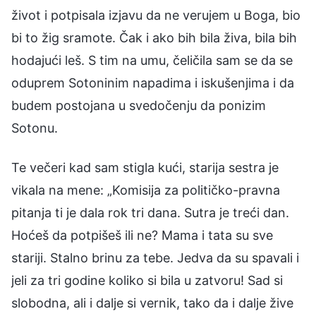
život i potpisala izjavu da ne verujem u Boga, bio
bi to žig sramote. Čak i ako bih bila živa, bila bih
hodajući leš. S tim na umu, čeličila sam se da se
oduprem Sotoninim napadima i iskušenjima i da
budem postojana u svedočenju da ponizim
Sotonu.
Te večeri kad sam stigla kući, starija sestra je
vikala na mene: „Komisija za političko-pravna
pitanja ti je dala rok tri dana. Sutra je treći dan.
Hoćeš da potpišeš ili ne? Mama i tata su sve
stariji. Stalno brinu za tebe. Jedva da su spavali i
jeli za tri godine koliko si bila u zatvoru! Sad si
slobodna, ali i dalje si vernik, tako da i dalje žive