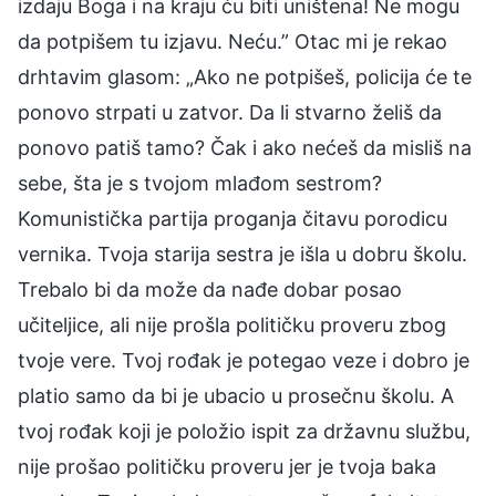
izdaju Boga i na kraju ću biti uništena! Ne mogu
da potpišem tu izjavu. Neću.” Otac mi je rekao
drhtavim glasom: „Ako ne potpišeš, policija će te
ponovo strpati u zatvor. Da li stvarno želiš da
ponovo patiš tamo? Čak i ako nećeš da misliš na
sebe, šta je s tvojom mlađom sestrom?
Komunistička partija proganja čitavu porodicu
vernika. Tvoja starija sestra je išla u dobru školu.
Trebalo bi da može da nađe dobar posao
učiteljice, ali nije prošla političku proveru zbog
tvoje vere. Tvoj rođak je potegao veze i dobro je
platio samo da bi je ubacio u prosečnu školu. A
tvoj rođak koji je položio ispit za državnu službu,
nije prošao političku proveru jer je tvoja baka