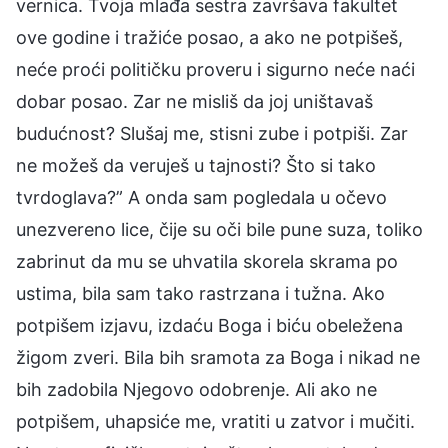
vernica. Tvoja mlađa sestra završava fakultet
ove godine i tražiće posao, a ako ne potpišeš,
neće proći političku proveru i sigurno neće naći
dobar posao. Zar ne misliš da joj uništavaš
budućnost? Slušaj me, stisni zube i potpiši. Zar
ne možeš da veruješ u tajnosti? Što si tako
tvrdoglava?” A onda sam pogledala u očevo
unezvereno lice, čije su oči bile pune suza, toliko
zabrinut da mu se uhvatila skorela skrama po
ustima, bila sam tako rastrzana i tužna. Ako
potpišem izjavu, izdaću Boga i biću obeležena
žigom zveri. Bila bih sramota za Boga i nikad ne
bih zadobila Njegovo odobrenje. Ali ako ne
potpišem, uhapsiće me, vratiti u zatvor i mučiti.