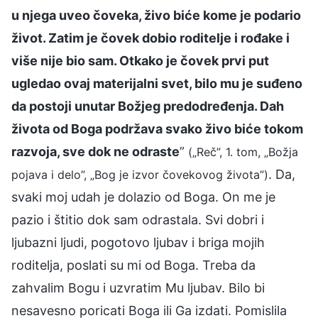
u njega uveo čoveka, živo biće kome je podario
život. Zatim je čovek dobio roditelje i rođake i
više nije bio sam. Otkako je čovek prvi put
ugledao ovaj materijalni svet, bilo mu je suđeno
da postoji unutar Božjeg predodređenja. Dah
života od Boga podržava svako živo biće tokom
razvoja, sve dok ne odraste
”
(„Reč”, 1. tom, „Božja
. Da,
pojava i delo”, „Bog je izvor čovekovog života”)
svaki moj udah je dolazio od Boga. On me je
pazio i štitio dok sam odrastala. Svi dobri i
ljubazni ljudi, pogotovo ljubav i briga mojih
roditelja, poslati su mi od Boga. Treba da
zahvalim Bogu i uzvratim Mu ljubav. Bilo bi
nesavesno poricati Boga ili Ga izdati. Pomislila