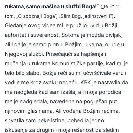
rukama, samo mašina u službi Boga!
”
(„Reč”, 2.
.
tom, „O spoznaji Boga”, „Sȃm Bog, jedinstveni I”)
Gledanje ovog videa mi je pružilo uvid u Božji
autoritet i suverenost. Sotona je možda divljak,
ali i dalje je samo pion u Božjim rukama, oruđe u
Njegovoj službi. Prisećajući se hapšenja i
mučenja u rukama Komunističke partije, kad mi je
telo bilo slabo, Božje reči su mi učvršćivale veru i
vodile me kroz svaku nedaću. KPK je nastavila da
me nadgleda kad sam izašla, a i moja porodica
me je nadgledala, navedena na pogrešan put
njihovim glasinama. Ali vođena Božjim rečima,
shvatila sam neke istine, pobedila jedno
iskušenje za drugim i moja rešenost da sledim