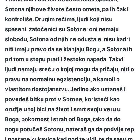
Sotona njihove živote često ometa, pa ih čak i
kontroliše. Drugim rečima, ljudi koji nisu
spaseni, zatočenici su Sotone; oni nemaju
slobodu, Sotona od njih ne odustaje, nisu kadri
niti imaju pravo da se klanjaju Bogu, a Sotona ih
pri tom u stopu prati i žestoko napada. Takvi
ljudi nemaju sreću o kojoj mogu da pričaju, niti o
pravu na normalnu egzistenciju, a kamoli o
vlastitom dostojanstvu. Jedino ako ustaneš i
povedeš bitku protiv Sotone, koristeći kao
oružje u toj bici na život i smrt svoju veru u
Boga, pokornost i strah od Boga, tako da do
nogu potučeš Sotonu, nateraš ga da podvije rep
i postane kukavica kad god te vidi, te da sasvim