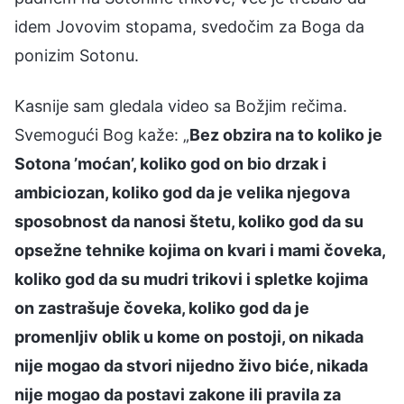
idem Jovovim stopama, svedočim za Boga da
ponizim Sotonu.
Kasnije sam gledala video sa Božjim rečima.
Svemogući Bog kaže: „
Bez obzira na to koliko je
Sotona ’moćan’, koliko god on bio drzak i
ambiciozan, koliko god da je velika njegova
sposobnost da nanosi štetu, koliko god da su
opsežne tehnike kojima on kvari i mami čoveka,
koliko god da su mudri trikovi i spletke kojima
on zastrašuje čoveka, koliko god da je
promenljiv oblik u kome on postoji, on nikada
nije mogao da stvori nijedno živo biće, nikada
nije mogao da postavi zakone ili pravila za