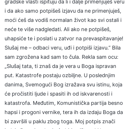
gradske vlasti ispituju da li i dalje primenjuješ veru
i da ako samo potpišeš izjavu da ne primenjuješ,
moći ćeš da vodiš normalan život kao svi ostali i
neće te više nadgledati. Ali ako ne potpišeš,
uhapsiće te i poslati u zatvor na prevaspitavanje!
Slušaj me – odbaci veru, uđi i potpiši izjavu.” Bila
sam zgrožena kad sam to čula. Rekla sam ocu:
„Slušaj tata, ti znaš da je vera u Boga ispravan
put. Katastrofe postaju ozbiljne. U poslednjim
danima, Svemogući Bog izražava svu istinu, koja
će pročistiti ljude i spasiti ih od iskvarenosti i
katastrofa. Međutim, Komunistička partija besno
hapsi i progoni vernike, tera ih da izdaju Boga da
bi završili u paklu zbog toga. Moj potpis znači