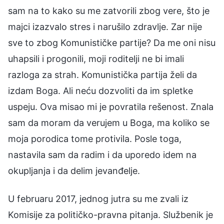
sam na to kako su me zatvorili zbog vere, što je
majci izazvalo stres i narušilo zdravlje. Zar nije
sve to zbog Komunističke partije? Da me oni nisu
uhapsili i progonili, moji roditelji ne bi imali
razloga za strah. Komunistička partija želi da
izdam Boga. Ali neću dozvoliti da im spletke
uspeju. Ova misao mi je povratila rešenost. Znala
sam da moram da verujem u Boga, ma koliko se
moja porodica tome protivila. Posle toga,
nastavila sam da radim i da uporedo idem na
okupljanja i da delim jevanđelje.
U februaru 2017, jednog jutra su me zvali iz
Komisije za političko-pravna pitanja. Službenik je