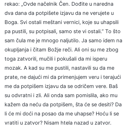
rekao: „Ovde načelnik Čen. Dođite u naredna
dva dana da potpišete izjavu da ne verujete u
Boga. Svi ostali meštani vernici, koje su uhapsili
pa pustili, su potpisali, samo ste vi ostali.” To što
sam čula me je mnogo naljutilo. Ja samo idem na
okupljanja i čitam Božje reči. Ali oni su me zbog
toga zatvorili, mučili i pokušali da mi isperu
mozak. A kad su me pustili, nastavili su da me
prate, ne dajući mi da primenjujem veru i terajući
me da potpišem izjavu da se odričem vere. Baš
su odvratni i zli. Ali onda sam pomislila, ako mu
kažem da neću da potpišem, šta će se desiti? Da
li će mi doći na posao da me uhapse? Hoću li se
vratiti u zatvor? Nisam htela nazad u zatvor.