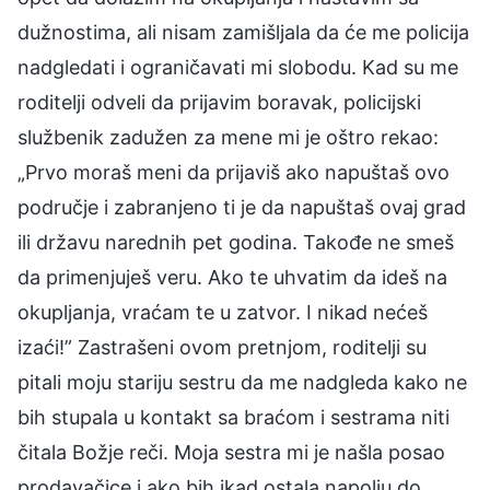
dužnostima, ali nisam zamišljala da će me policija
nadgledati i ograničavati mi slobodu. Kad su me
roditelji odveli da prijavim boravak, policijski
službenik zadužen za mene mi je oštro rekao:
„Prvo moraš meni da prijaviš ako napuštaš ovo
područje i zabranjeno ti je da napuštaš ovaj grad
ili državu narednih pet godina. Takođe ne smeš
da primenjuješ veru. Ako te uhvatim da ideš na
okupljanja, vraćam te u zatvor. I nikad nećeš
izaći!” Zastrašeni ovom pretnjom, roditelji su
pitali moju stariju sestru da me nadgleda kako ne
bih stupala u kontakt sa braćom i sestrama niti
čitala Božje reči. Moja sestra mi je našla posao
prodavačice i ako bih ikad ostala napolju do