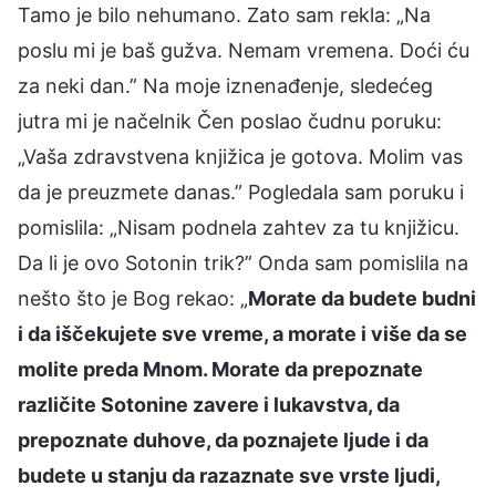
Tamo je bilo nehumano. Zato sam rekla: „Na
poslu mi je baš gužva. Nemam vremena. Doći ću
za neki dan.” Na moje iznenađenje, sledećeg
jutra mi je načelnik Čen poslao čudnu poruku:
„Vaša zdravstvena knjižica je gotova. Molim vas
da je preuzmete danas.” Pogledala sam poruku i
pomislila: „Nisam podnela zahtev za tu knjižicu.
Da li je ovo Sotonin trik?” Onda sam pomislila na
nešto što je Bog rekao: „
Morate da budete budni
i da iščekujete sve vreme, a morate i više da se
molite preda Mnom. Morate da prepoznate
različite Sotonine zavere i lukavstva, da
prepoznate duhove, da poznajete ljude i da
budete u stanju da razaznate sve vrste ljudi,