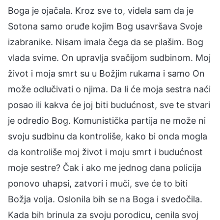
Boga je ojačala. Kroz sve to, videla sam da je
Sotona samo oruđe kojim Bog usavršava Svoje
izabranike. Nisam imala čega da se plašim. Bog
vlada svime. On upravlja svačijom sudbinom. Moj
život i moja smrt su u Božjim rukama i samo On
može odlučivati o njima. Da li će moja sestra naći
posao ili kakva će joj biti budućnost, sve te stvari
je odredio Bog. Komunistička partija ne može ni
svoju sudbinu da kontroliše, kako bi onda mogla
da kontroliše moj život i moju smrt i budućnost
moje sestre? Čak i ako me jednog dana policija
ponovo uhapsi, zatvori i muči, sve će to biti
Božja volja. Oslonila bih se na Boga i svedočila.
Kada bih brinula za svoju porodicu, cenila svoj