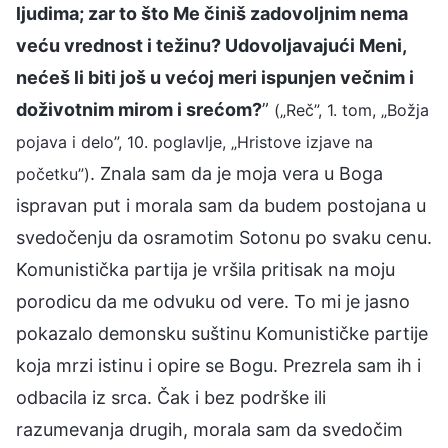
ljudima; zar to što Me činiš zadovoljnim nema
veću vrednost i težinu? Udovoljavajući Meni,
nećeš li biti još u većoj meri ispunjen večnim i
doživotnim mirom i srećom?
”
(„Reč”, 1. tom, „Božja
pojava i delo”, 10. poglavlje, „Hristove izjave na
. Znala sam da je moja vera u Boga
početku”)
ispravan put i morala sam da budem postojana u
svedočenju da osramotim Sotonu po svaku cenu.
Komunistička partija je vršila pritisak na moju
porodicu da me odvuku od vere. To mi je jasno
pokazalo demonsku suštinu Komunističke partije
koja mrzi istinu i opire se Bogu. Prezrela sam ih i
odbacila iz srca. Čak i bez podrške ili
razumevanja drugih, morala sam da svedočim