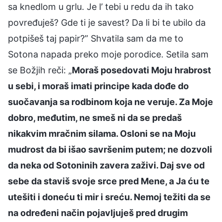
sa knedlom u grlu. Je l’ tebi u redu da ih tako
povređuješ? Gde ti je savest? Da li bi te ubilo da
potpišeš taj papir?” Shvatila sam da me to
Sotona napada preko moje porodice. Setila sam
se Božjih reči: „
Moraš posedovati Moju hrabrost
u sebi, i moraš imati principe kada dođe do
suočavanja sa rodbinom koja ne veruje. Za Moje
dobro, međutim, ne smeš ni da se predaš
nikakvim mračnim silama. Osloni se na Moju
mudrost da bi išao savršenim putem; ne dozvoli
da neka od Sotoninih zavera zaživi. Daj sve od
sebe da staviš svoje srce pred Mene, a Ja ću te
utešiti i doneću ti mir i sreću. Nemoj težiti da se
na određeni način pojavljuješ pred drugim