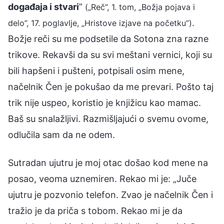
događaja i stvari
”
(„Reč”, 1. tom, „Božja pojava i
.
delo”, 17. poglavlje, „Hristove izjave na početku”)
Božje reči su me podsetile da Sotona zna razne
trikove. Rekavši da su svi meštani vernici, koji su
bili hapšeni i pušteni, potpisali osim mene,
načelnik Čen je pokušao da me prevari. Pošto taj
trik nije uspeo, koristio je knjižicu kao mamac.
Baš su snalažljivi. Razmišljajući o svemu ovome,
odlučila sam da ne odem.
Sutradan ujutru je moj otac došao kod mene na
posao, veoma uznemiren. Rekao mi je: „Juče
ujutru je pozvonio telefon. Zvao je načelnik Čen i
tražio je da priča s tobom. Rekao mi je da