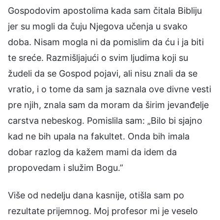
Gospodovim apostolima kada sam čitala Bibliju
jer su mogli da čuju Njegova učenja u svako
doba. Nisam mogla ni da pomislim da ću i ja biti
te sreće. Razmišljajući o svim ljudima koji su
žudeli da se Gospod pojavi, ali nisu znali da se
vratio, i o tome da sam ja saznala ove divne vesti
pre njih, znala sam da moram da širim jevanđelje
carstva nebeskog. Pomislila sam: „Bilo bi sjajno
kad ne bih upala na fakultet. Onda bih imala
dobar razlog da kažem mami da idem da
propovedam i služim Bogu.”
Više od nedelju dana kasnije, otišla sam po
rezultate prijemnog. Moj profesor mi je veselo