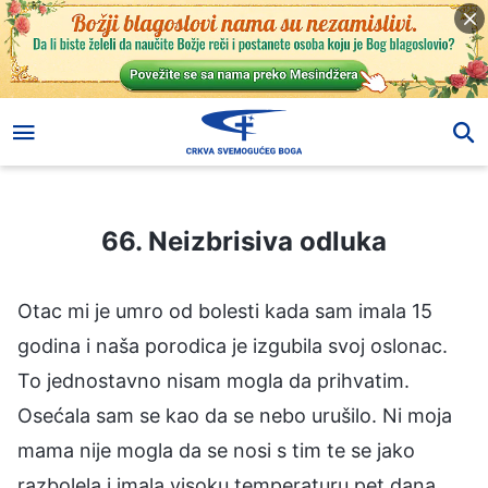
66. Neizbrisiva odluka
66. Neizbrisiva odluka
Otac mi je umro od bolesti kada sam imala 15
godina i naša porodica je izgubila svoj oslonac.
To jednostavno nisam mogla da prihvatim.
Osećala sam se kao da se nebo urušilo. Ni moja
mama nije mogla da se nosi s tim te se jako
razbolela i imala visoku temperaturu pet dana.