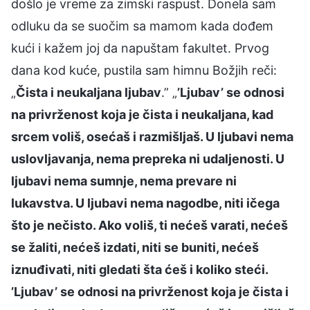
došlo je vreme za zimski raspust. Donela sam
odluku da se suočim sa mamom kada dođem
kući i kažem joj da napuštam fakultet. Prvog
dana kod kuće, pustila sam himnu Božjih reči:
„
Čista i neukaljana ljubav
.” „
’Ljubav’ se odnosi
na privrženost koja je čista i neukaljana, kad
srcem voliš, osećaš i razmišljaš. U ljubavi nema
uslovljavanja, nema prepreka ni udaljenosti. U
ljubavi nema sumnje, nema prevare ni
lukavstva. U ljubavi nema nagodbe, niti ičega
što je nečisto. Ako voliš, ti nećeš varati, nećeš
se žaliti, nećeš izdati, niti se buniti, nećeš
iznuđivati, niti gledati šta ćeš i koliko steći.
’Ljubav’ se odnosi na privrženost koja je čista i