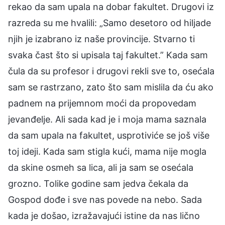
rekao da sam upala na dobar fakultet. Drugovi iz
razreda su me hvalili: „Samo desetoro od hiljade
njih je izabrano iz naše provincije. Stvarno ti
svaka čast što si upisala taj fakultet.” Kada sam
čula da su profesor i drugovi rekli sve to, osećala
sam se rastrzano, zato što sam mislila da ću ako
padnem na prijemnom moći da propovedam
jevanđelje. Ali sada kad je i moja mama saznala
da sam upala na fakultet, usprotiviće se još više
toj ideji. Kada sam stigla kući, mama nije mogla
da skine osmeh sa lica, ali ja sam se osećala
grozno. Tolike godine sam jedva čekala da
Gospod dođe i sve nas povede na nebo. Sada
kada je došao, izražavajući istine da nas lično