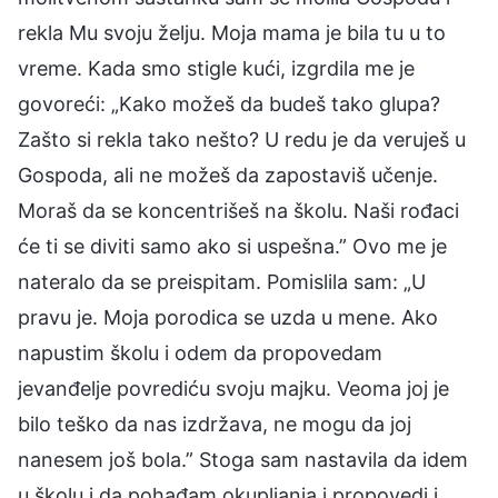
rekla Mu svoju želju. Moja mama je bila tu u to
vreme. Kada smo stigle kući, izgrdila me je
govoreći: „Kako možeš da budeš tako glupa?
Zašto si rekla tako nešto? U redu je da veruješ u
Gospoda, ali ne možeš da zapostaviš učenje.
Moraš da se koncentrišeš na školu. Naši rođaci
će ti se diviti samo ako si uspešna.” Ovo me je
nateralo da se preispitam. Pomislila sam: „U
pravu je. Moja porodica se uzda u mene. Ako
napustim školu i odem da propovedam
jevanđelje povrediću svoju majku. Veoma joj je
bilo teško da nas izdržava, ne mogu da joj
nanesem još bola.” Stoga sam nastavila da idem
u školu i da pohađam okupljanja i propovedi i