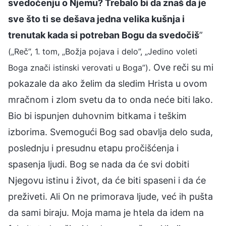
svedočenju o Njemu? Trebalo bi da znaš da je
sve što ti se dešava jedna velika kušnja i
trenutak kada si potreban Bogu da svedočiš
”
(„Reč”, 1. tom, „Božja pojava i delo”, „Jedino voleti
. Ove reči su mi
Boga znači istinski verovati u Boga”)
pokazale da ako želim da sledim Hrista u ovom
mračnom i zlom svetu da to onda neće biti lako.
Bio bi ispunjen duhovnim bitkama i teškim
izborima. Svemogući Bog sad obavlja delo suda,
poslednju i presudnu etapu pročišćenja i
spasenja ljudi. Bog se nada da će svi dobiti
Njegovu istinu i život, da će biti spaseni i da će
preživeti. Ali On ne primorava ljude, već ih pušta
da sami biraju. Moja mama je htela da idem na