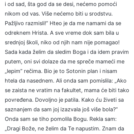
i od sad, šta god da se desi, nećemo pomoći
nikom od vas. Više nećemo biti u srodstvu.
Pažljivo razmisli!” Hteo je da me namami da se
odreknem Hrista. A sve vreme dok sam bila u
srednjoj školi, niko od njih nam nije pomagao!
Sada kada želim da sledim Boga i da idem pravim
putem, oni svi dolaze da me spreče mameći me
„lepim” rečima. Bio je to Sotonin plan i nisam
htela da nasednem. Ali onda sam pomislila: „Ako
se zaista ne vratim na fakultet, mama će biti tako
povređena. Dovoljno je patila. Kako ću živeti sa
saznanjem da sam joj izazvala još više bola?”
Onda sam se tiho pomolila Bogu. Rekla sam:
„Dragi Bože, ne želim da Te napustim. Znam da