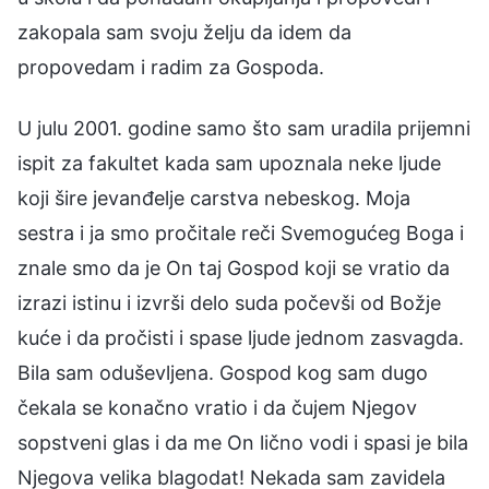
zakopala sam svoju želju da idem da
propovedam i radim za Gospoda.
U julu 2001. godine samo što sam uradila prijemni
ispit za fakultet kada sam upoznala neke ljude
koji šire jevanđelje carstva nebeskog. Moja
sestra i ja smo pročitale reči Svemogućeg Boga i
znale smo da je On taj Gospod koji se vratio da
izrazi istinu i izvrši delo suda počevši od Božje
kuće i da pročisti i spase ljude jednom zasvagda.
Bila sam oduševljena. Gospod kog sam dugo
čekala se konačno vratio i da čujem Njegov
sopstveni glas i da me On lično vodi i spasi je bila
Njegova velika blagodat! Nekada sam zavidela