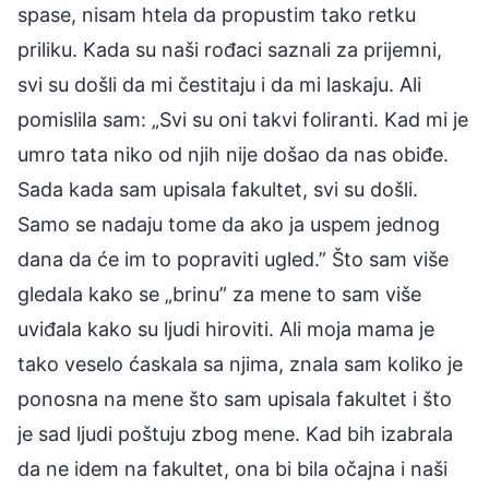
spase, nisam htela da propustim tako retku
priliku. Kada su naši rođaci saznali za prijemni,
svi su došli da mi čestitaju i da mi laskaju. Ali
pomislila sam: „Svi su oni takvi foliranti. Kad mi je
umro tata niko od njih nije došao da nas obiđe.
Sada kada sam upisala fakultet, svi su došli.
Samo se nadaju tome da ako ja uspem jednog
dana da će im to popraviti ugled.” Što sam više
gledala kako se „brinu” za mene to sam više
uviđala kako su ljudi hiroviti. Ali moja mama je
tako veselo ćaskala sa njima, znala sam koliko je
ponosna na mene što sam upisala fakultet i što
je sad ljudi poštuju zbog mene. Kad bih izabrala
da ne idem na fakultet, ona bi bila očajna i naši