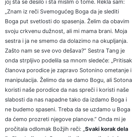
joj šta se desilo i šta mislim o tome. Rekla sam:
„Znam iz reči Svemogućeg Boga da je slediti
Boga put svetlosti do spasenja. Želim da obavim
svoju crkvenu dužnost, ali mi mama brani. Moja
sestra i ja ne smemo da dolazimo na okupljanja.
Zašto nam se sve ovo dešava?” Sestra Tang je
onda strpljivo podelila sa mnom sledeće: „Pritisak
članova porodice je zapravo Sotonino ometanje i
manipulacija. Želimo da se damo Bogu, ali Sotona
koristi naše porodice da nas spreči i koristi naše
slabosti da nas napadne tako da izdamo Boga i
ne budemo spaseni. Treba da se uzdamo u Boga
da ćemo prozreti njegove planove.” Onda mi je
pročitala odlomak Božjih reči: „
Svaki korak dela