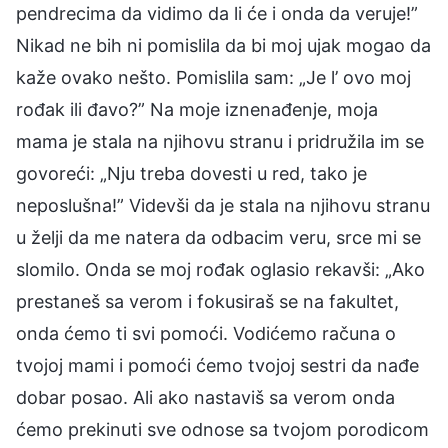
pendrecima da vidimo da li će i onda da veruje!”
Nikad ne bih ni pomislila da bi moj ujak mogao da
kaže ovako nešto. Pomislila sam: „Je l’ ovo moj
rođak ili đavo?” Na moje iznenađenje, moja
mama je stala na njihovu stranu i pridružila im se
govoreći: „Nju treba dovesti u red, tako je
neposlušna!” Videvši da je stala na njihovu stranu
u želji da me natera da odbacim veru, srce mi se
slomilo. Onda se moj rođak oglasio rekavši: „Ako
prestaneš sa verom i fokusiraš se na fakultet,
onda ćemo ti svi pomoći. Vodićemo računa o
tvojoj mami i pomoći ćemo tvojoj sestri da nađe
dobar posao. Ali ako nastaviš sa verom onda
ćemo prekinuti sve odnose sa tvojom porodicom