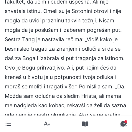
fakultet, da učim i budem uspešna. Ali nije
shvatala istinu. Omeli su je Sotonini otrovi i nije
mogla da uvidi prazninu takvih težnji. Nisam
mogla da je poslušam i izaberem pogrešan put.
Sestra Tang je nastavila rečima: „Vidiš kako je
besmisleo tragati za znanjem i odlučila si da se
daš za Boga i izabrala si put traganja za istinom.
Ovo je Bogu prihvatljivo. Ali, put kojim ćeš da
kreneš u životu je u potpunosti tvoja odluka i
moraš se moliti i tragati više.” Pomislila sam: „Da.
Možda sam odlučna da sledim Hrista, ali mama
me nadgleda kao kobac, rekavši da želi da sazna
gde nam je mesto okupljanja. Ako se ne vratim
na fakultet, sigurno će napraviti probleme braći i