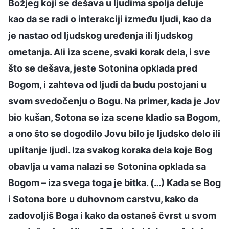
Božjeg koji se dešava u ljudima spolja deluje
kao da se radi o interakciji između ljudi, kao da
je nastao od ljudskog uređenja ili ljudskog
ometanja. Ali iza scene, svaki korak dela, i sve
što se dešava, jeste Sotonina opklada pred
Bogom, i zahteva od ljudi da budu postojani u
svom svedočenju o Bogu. Na primer, kada je Jov
bio kušan, Sotona se iza scene kladio sa Bogom,
a ono što se dogodilo Jovu bilo je ljudsko delo ili
uplitanje ljudi. Iza svakog koraka dela koje Bog
obavlja u vama nalazi se Sotonina opklada sa
Bogom – iza svega toga je bitka. (…) Kada se Bog
i Sotona bore u duhovnom carstvu, kako da
zadovoljiš Boga i kako da ostaneš čvrst u svom