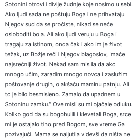
Sotonini otrovi i divlje žudnje koje nosimo u sebi.
Ako ljudi sada ne poštuju Boga i ne prihvataju
Njegov sud da se pročiste, nikad se neće
osloboditi bola. Ali ako ljudi veruju u Boga i
tragaju za istinom, onda čak i ako im je život
težak, uz Božje reči i Njegov blagoslov, imaće
najsrećniji život. Nekad sam mislila da ako
mnogo učim, zaradim mnogo novca i zaslužim
poštovanje drugih, olakšaću maminu patnju. Ali
to je bilo besmisleno. Zamalo da upadnem u
Sotoninu zamku.” Ove misli su mi ojačale odluku.
Koliko god da su bogohulili i klevetali Boga, srce
mi je ostajalo tiho pred Bogom, sve vreme Ga
pozivajući. Mama se naljutila videvši da ništa ne