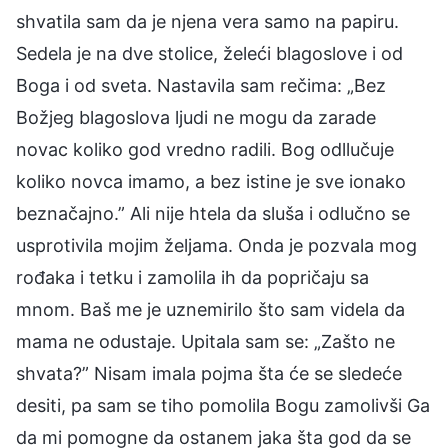
shvatila sam da je njena vera samo na papiru.
Sedela je na dve stolice, želeći blagoslove i od
Boga i od sveta. Nastavila sam rečima: „Bez
Božjeg blagoslova ljudi ne mogu da zarade
novac koliko god vredno radili. Bog odllučuje
koliko novca imamo, a bez istine je sve ionako
beznačajno.” Ali nije htela da sluša i odlučno se
usprotivila mojim željama. Onda je pozvala mog
rođaka i tetku i zamolila ih da popričaju sa
mnom. Baš me je uznemirilo što sam videla da
mama ne odustaje. Upitala sam se: „Zašto ne
shvata?” Nisam imala pojma šta će se sledeće
desiti, pa sam se tiho pomolila Bogu zamolivši Ga
da mi pomogne da ostanem jaka šta god da se