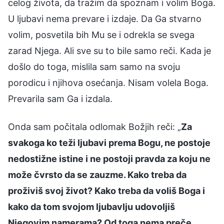
celog života, da tražim da spoznam i volim Boga.
U ljubavi nema prevare i izdaje. Da Ga stvarno
volim, posvetila bih Mu se i odrekla se svega
zarad Njega. Ali sve su to bile samo reči. Kada je
došlo do toga, mislila sam samo na svoju
porodicu i njihova osećanja. Nisam volela Boga.
Prevarila sam Ga i izdala.
Onda sam počitala odlomak Božjih reči: „
Za
svakoga ko teži ljubavi prema Bogu, ne postoje
nedostižne istine i ne postoji pravda za koju ne
može čvrsto da se zauzme. Kako treba da
proživiš svoj život? Kako treba da voliš Boga i
kako da tom svojom ljubavlju udovoljiš
Njegovim namerama? Od toga nema preče