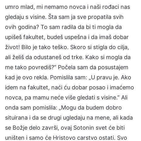
umro mlad, mi nemamo novca i naši rođaci nas
gledaju s visine. Šta sam ja sve propatila svih
ovih godina? To sam radila da bi ti mogla da
upišeš fakultet, budeš uspešna i da imaš dobar
život! Bilo je tako teško. Skoro si stigla do cilja,
ali želiš da odustaneš od trke. Kako si mogla da
me tako povrediš?” Počela sam da posustajem
kad je ovo rekla. Pomislila sam: „U pravu je. Ako
idem na fakultet, naći ću dobar posao i imaćemo
novca, pa mamu neće više gledati s visine.” Ali
onda sam pomislila: „Mogu da budem dobro
situirana i da se drugi ugledaju na mene, ali kada
se Božje delo završi, ovaj Sotonin svet će biti
uništen i samo će Hristovo carstvo ostati. Svo