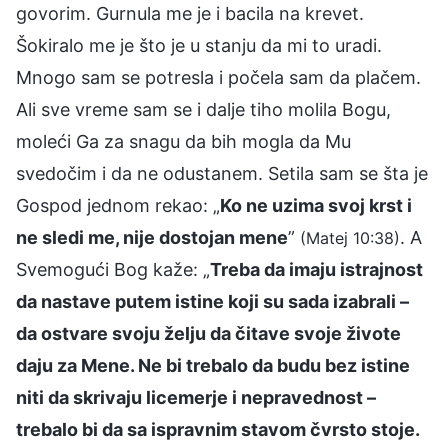
govorim. Gurnula me je i bacila na krevet.
Šokiralo me je što je u stanju da mi to uradi.
Mnogo sam se potresla i počela sam da plačem.
Ali sve vreme sam se i dalje tiho molila Bogu,
moleći Ga za snagu da bih mogla da Mu
svedočim i da ne odustanem. Setila sam se šta je
Gospod jednom rekao: „
Ko ne uzima svoj krst i
ne sledi me, nije dostojan mene
”
. A
(Matej 10:38)
Svemogući Bog kaže: „
Treba da imaju istrajnost
da nastave putem istine koji su sada izabrali –
da ostvare svoju želju da čitave svoje živote
daju za Mene. Ne bi trebalo da budu bez istine
niti da skrivaju licemerje i nepravednost –
trebalo bi da sa ispravnim stavom čvrsto stoje.