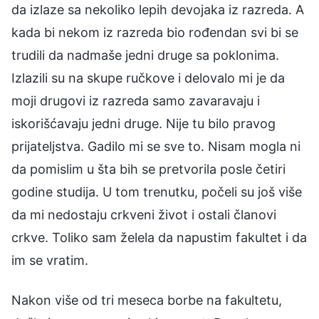
da izlaze sa nekoliko lepih devojaka iz razreda. A
kada bi nekom iz razreda bio rođendan svi bi se
trudili da nadmaše jedni druge sa poklonima.
Izlazili su na skupe ručkove i delovalo mi je da
moji drugovi iz razreda samo zavaravaju i
iskorišćavaju jedni druge. Nije tu bilo pravog
prijateljstva. Gadilo mi se sve to. Nisam mogla ni
da pomislim u šta bih se pretvorila posle četiri
godine studija. U tom trenutku, počeli su još više
da mi nedostaju crkveni život i ostali članovi
crkve. Toliko sam želela da napustim fakultet i da
im se vratim.
Nakon više od tri meseca borbe na fakultetu,