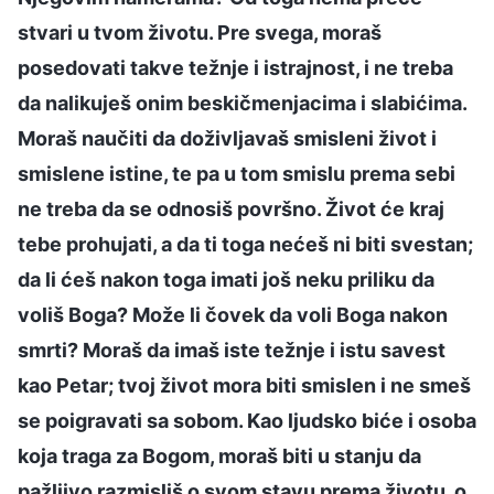
stvari u tvom životu. Pre svega, moraš
posedovati takve težnje i istrajnost, i ne treba
da nalikuješ onim beskičmenjacima i slabićima.
Moraš naučiti da doživljavaš smisleni život i
smislene istine, te pa u tom smislu prema sebi
ne treba da se odnosiš površno. Život će kraj
tebe prohujati, a da ti toga nećeš ni biti svestan;
da li ćeš nakon toga imati još neku priliku da
voliš Boga? Može li čovek da voli Boga nakon
smrti? Moraš da imaš iste težnje i istu savest
kao Petar; tvoj život mora biti smislen i ne smeš
se poigravati sa sobom. Kao ljudsko biće i osoba
koja traga za Bogom, moraš biti u stanju da
pažljivo razmisliš o svom stavu prema životu, o