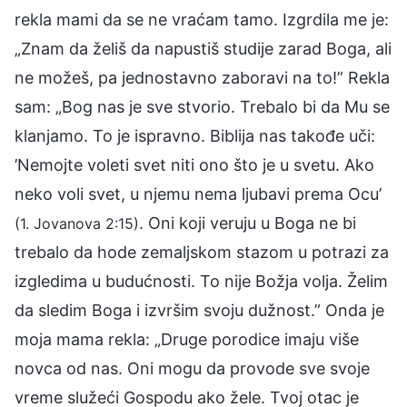
rekla mami da se ne vraćam tamo. Izgrdila me je:
„Znam da želiš da napustiš studije zarad Boga, ali
ne možeš, pa jednostavno zaboravi na to!” Rekla
sam: „Bog nas je sve stvorio. Trebalo bi da Mu se
klanjamo. To je ispravno. Biblija nas takođe uči:
’Nemojte voleti svet niti ono što je u svetu. Ako
neko voli svet, u njemu nema ljubavi prema Ocu’
. Oni koji veruju u Boga ne bi
(1. Jovanova 2:15)
trebalo da hode zemaljskom stazom u potrazi za
izgledima u budućnosti. To nije Božja volja. Želim
da sledim Boga i izvršim svoju dužnost.” Onda je
moja mama rekla: „Druge porodice imaju više
novca od nas. Oni mogu da provode sve svoje
vreme služeći Gospodu ako žele. Tvoj otac je