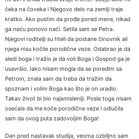
čeka na čoveka i Njegovo delo na zemlji traje
kratko. Ako pustim da prođe pored mene, nikad
ga neću ponovo naći. Setila sam se Petra.
Njegovi roditelji su hteli da postane činovnik ali
njega nisu kočile porodične veze. Odabrao je da
sledi boga i tražio je da voli Boga i Gospod ga je
usavršio. Iako nisam mogla da se poredim sa
Petrom, znala sam da treba da tražim da
spoznam i volim Boga kao što je on uradio.
Takav život bi bio najsmisleniji. Posle toga nisam
osećala da me koče porodične veze i odlučila
sam da ovog puta zadovoljim Boga!
Dan pred nastavak studija, veoma ozbiljno sam