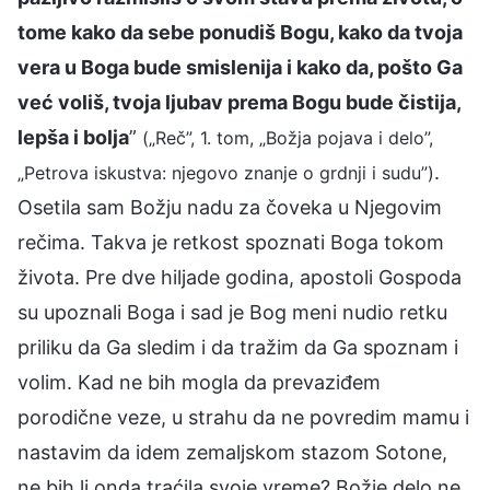
tome kako da sebe ponudiš Bogu, kako da tvoja
vera u Boga bude smislenija i kako da, pošto Ga
već voliš, tvoja ljubav prema Bogu bude čistija,
lepša i bolja
”
(„Reč”, 1. tom, „Božja pojava i delo”,
.
„Petrova iskustva: njegovo znanje o grdnji i sudu”)
Osetila sam Božju nadu za čoveka u Njegovim
rečima. Takva je retkost spoznati Boga tokom
života. Pre dve hiljade godina, apostoli Gospoda
su upoznali Boga i sad je Bog meni nudio retku
priliku da Ga sledim i da tražim da Ga spoznam i
volim. Kad ne bih mogla da prevaziđem
porodične veze, u strahu da ne povredim mamu i
nastavim da idem zemaljskom stazom Sotone,
ne bih li onda traćila svoje vreme? Božje delo ne