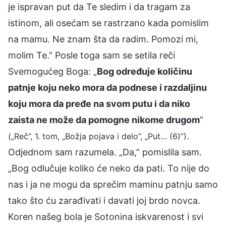
je ispravan put da Te sledim i da tragam za
istinom, ali osećam se rastrzano kada pomislim
na mamu. Ne znam šta da radim. Pomozi mi,
molim Te.” Posle toga sam se setila reči
Svemogućeg Boga: „
Bog određuje količinu
patnje koju neko mora da podnese i razdaljinu
koju mora da pređe na svom putu i da niko
zaista ne može da pomogne nikome drugom
”
.
(„Reč”, 1. tom, „Božja pojava i delo”, „Put… (6)”)
Odjednom sam razumela. „Da,” pomislila sam.
„Bog odlučuje koliko će neko da pati. To nije do
nas i ja ne mogu da sprečim maminu patnju samo
tako što ću zarađivati i davati joj brdo novca.
Koren našeg bola je Sotonina iskvarenost i svi