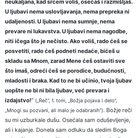
neukaljana, kad srcem voliš, osećaš i razmišljaš.
U ljubavi nema uslovljavanja, nema prepreka ni
udaljenosti. U ljubavi nema sumnje, nema
prevare ni lukavstva. U ljubavi nema nagodbe,
niti ičega što je nečisto. Ako voliš, rado ćeš se
posvetiti, rado ćeš podneti nedaće, bićeš u
skladu sa Mnom, zarad Mene ćeš ostaviti sve
što imaš, odreći ćeš se porodice, budućnosti,
mladosti i braka. Kad to ne bi učinio, tvoja ljubav
uopšte ne bi ni bila ljubav, već prevara i
izdajstvo!
”
(„Reč”, 1. tom, „Božja pojava i delo”,
. Božje reči
„Mnogi su pozvani, ali malo je odabranih”)
su mi uzburkale dušu. Osećala sam oduševljenje,
ali i kajanje. Donela sam odluku da sledim Boga