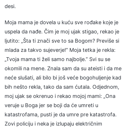
desi.
Moja mama je dovela u kuću sve rođake koje je
uspela da nađe. Čim je moj ujak stigao, rekao je
ljutito: „Šta ti znači sve to sa Bogom? Previše si
mlada za takvo sujeverje!” Moja tetka je rekla:
„Tvoja mama ti želi samo najbolje.” Svi su se
okomili na mene. Znala sam da su ateisti i da me
neće slušati, ali bilo bi još veće bogohuljenje kad
bih nešto rekla, tako da sam ćutala. Odjednom,
moj ujak se okrenuo i rekao mojoj mami: „Ona
veruje u Boga jer se boji da će umreti u
katastrofama, pusti je da umre pre katastrofa.
Zovi policiju i neka je izlupaju električnim