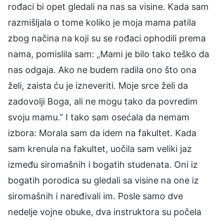
rođaci bi opet gledali na nas sa visine. Kada sam
razmišljala o tome koliko je moja mama patila
zbog načina na koji su se rođaci ophodili prema
nama, pomislila sam: „Mami je bilo tako teško da
nas odgaja. Ako ne budem radila ono što ona
želi, zaista ću je izneveriti. Moje srce želi da
zadovolji Boga, ali ne mogu tako da povredim
svoju mamu.” I tako sam osećala da nemam
izbora: Morala sam da idem na fakultet. Kada
sam krenula na fakultet, uočila sam veliki jaz
između siromašnih i bogatih studenata. Oni iz
bogatih porodica su gledali sa visine na one iz
siromašnih i naređivali im. Posle samo dve
nedelje vojne obuke, dva instruktora su počela