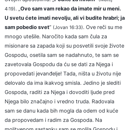
. „
Ovo sam vam rekao da imate mir u meni.
4:19)
U svetu ćete imati nevolju, ali vi budite hrabri; ja
sam pobedio svet
”
. Ove reči su me
(Jovan 16:33)
mnogo utešile. Naročito kada sam čula za
misionare sa zapada koji su posvetili svoje živote
Gospodu, osetila sam se nadahnuto, te sam se
zavetovala Gospodu da ću se dati za Njega i
propovedati jevanđelje! Tada, ništa u životu nije
delovalo da ima ikakvog smisla. Jedino je slediti
Gospoda, raditi za Njega i dovoditi ljude pred
Njega bilo značajno i vredno truda. Radovala
sam se danu kada bih mogla da odem od kuće
da propovedam i radim za Gospoda. Na
molitvenom sastanku sam se molila Gospodu i