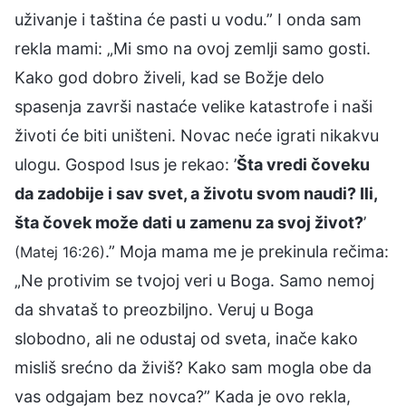
uživanje i taština će pasti u vodu.” I onda sam
rekla mami: „Mi smo na ovoj zemlji samo gosti.
Kako god dobro živeli, kad se Božje delo
spasenja završi nastaće velike katastrofe i naši
životi će biti uništeni. Novac neće igrati nikakvu
ulogu. Gospod Isus je rekao: ’
Šta vredi čoveku
da zadobije i sav svet, a životu svom naudi? Ili,
šta čovek može dati u zamenu za svoj život?
’
.” Moja mama me je prekinula rečima:
(Matej 16:26)
„Ne protivim se tvojoj veri u Boga. Samo nemoj
da shvataš to preozbiljno. Veruj u Boga
slobodno, ali ne odustaj od sveta, inače kako
misliš srećno da živiš? Kako sam mogla obe da
vas odgajam bez novca?” Kada je ovo rekla,