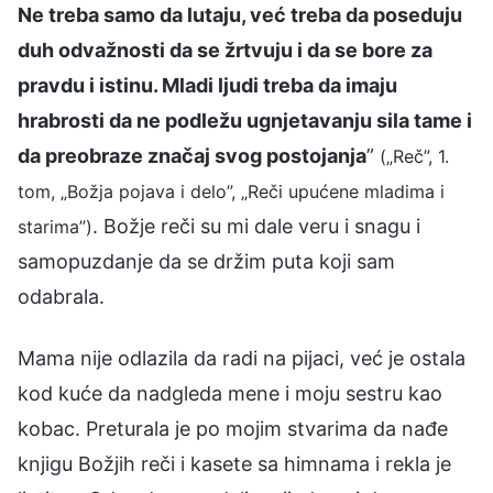
Ne treba samo da lutaju, već treba da poseduju
duh odvažnosti da se žrtvuju i da se bore za
pravdu i istinu. Mladi ljudi treba da imaju
hrabrosti da ne podležu ugnjetavanju sila tame i
da preobraze značaj svog postojanja
”
(„Reč”, 1.
tom, „Božja pojava i delo”, „Reči upućene mladima i
. Božje reči su mi dale veru i snagu i
starima”)
samopuzdanje da se držim puta koji sam
odabrala.
Mama nije odlazila da radi na pijaci, već je ostala
kod kuće da nadgleda mene i moju sestru kao
kobac. Preturala je po mojim stvarima da nađe
knjigu Božjih reči i kasete sa himnama i rekla je