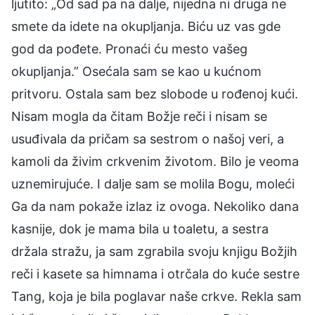
ljutito: „Od sad pa na dalje, nijedna ni druga ne
smete da idete na okupljanja. Biću uz vas gde
god da pođete. Pronaći ću mesto vašeg
okupljanja.” Osećala sam se kao u kućnom
pritvoru. Ostala sam bez slobode u rođenoj kući.
Nisam mogla da čitam Božje reči i nisam se
usuđivala da pričam sa sestrom o našoj veri, a
kamoli da živim crkvenim životom. Bilo je veoma
uznemirujuće. I dalje sam se molila Bogu, moleći
Ga da nam pokaže izlaz iz ovoga. Nekoliko dana
kasnije, dok je mama bila u toaletu, a sestra
držala stražu, ja sam zgrabila svoju knjigu Božjih
reči i kasete sa himnama i otrčala do kuće sestre
Tang, koja je bila poglavar naše crkve. Rekla sam