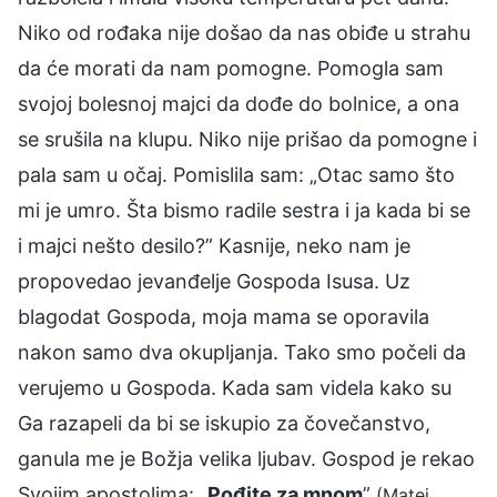
Niko od rođaka nije došao da nas obiđe u strahu
da će morati da nam pomogne. Pomogla sam
svojoj bolesnoj majci da dođe do bolnice, a ona
se srušila na klupu. Niko nije prišao da pomogne i
pala sam u očaj. Pomislila sam: „Otac samo što
mi je umro. Šta bismo radile sestra i ja kada bi se
i majci nešto desilo?” Kasnije, neko nam je
propovedao jevanđelje Gospoda Isusa. Uz
blagodat Gospoda, moja mama se oporavila
nakon samo dva okupljanja. Tako smo počeli da
verujemo u Gospoda. Kada sam videla kako su
Ga razapeli da bi se iskupio za čovečanstvo,
ganula me je Božja velika ljubav. Gospod je rekao
Svojim apostolima: „
Pođite za mnom
”
(Matej