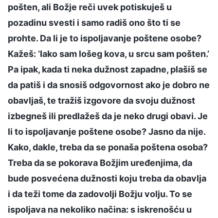
pošten, ali Božje reči uvek potiskuješ u
pozadinu svesti i samo radiš ono što ti se
prohte. Da li je to ispoljavanje poštene osobe?
Kažeš: ’Iako sam lošeg kova, u srcu sam pošten.’
Pa ipak, kada ti neka dužnost zapadne, plašiš se
da patiš i da snosiš odgovornost ako je dobro ne
obavljaš, te tražiš izgovore da svoju dužnost
izbegneš ili predlažeš da je neko drugi obavi. Je
li to ispoljavanje poštene osobe? Jasno da nije.
Kako, dakle, treba da se ponaša poštena osoba?
Treba da se pokorava Božjim uređenjima, da
bude posvećena dužnosti koju treba da obavlja
i da teži tome da zadovolji Božju volju. To se
ispoljava na nekoliko načina: s iskrenošću u