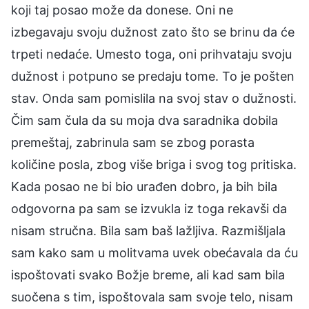
koji taj posao može da donese. Oni ne
izbegavaju svoju dužnost zato što se brinu da će
trpeti nedaće. Umesto toga, oni prihvataju svoju
dužnost i potpuno se predaju tome. To je pošten
stav. Onda sam pomislila na svoj stav o dužnosti.
Čim sam čula da su moja dva saradnika dobila
premeštaj, zabrinula sam se zbog porasta
količine posla, zbog više briga i svog tog pritiska.
Kada posao ne bi bio urađen dobro, ja bih bila
odgovorna pa sam se izvukla iz toga rekavši da
nisam stručna. Bila sam baš lažljiva. Razmišljala
sam kako sam u molitvama uvek obećavala da ću
ispoštovati svako Božje breme, ali kad sam bila
suočena s tim, ispoštovala sam svoje telo, nisam