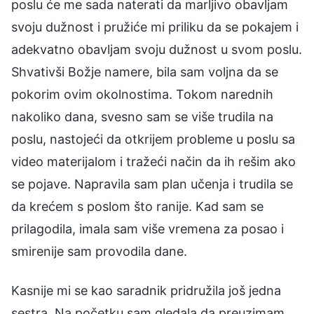
poslu će me sada naterati da marljivo obavljam
svoju dužnost i pružiće mi priliku da se pokajem i
adekvatno obavljam svoju dužnost u svom poslu.
Shvativši Božje namere, bila sam voljna da se
pokorim ovim okolnostima. Tokom narednih
nakoliko dana, svesno sam se više trudila na
poslu, nastojeći da otkrijem probleme u poslu sa
video materijalom i tražeći način da ih rešim ako
se pojave. Napravila sam plan učenja i trudila se
da krećem s poslom što ranije. Kad sam se
prilagodila, imala sam više vremena za posao i
smirenije sam provodila dane.
Kasnije mi se kao saradnik pridružila još jedna
sestra. Na početku sam gledala da preuzimam