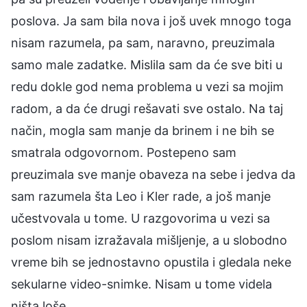
poslova. Ja sam bila nova i još uvek mnogo toga
nisam razumela, pa sam, naravno, preuzimala
samo male zadatke. Mislila sam da će sve biti u
redu dokle god nema problema u vezi sa mojim
radom, a da će drugi rešavati sve ostalo. Na taj
način, mogla sam manje da brinem i ne bih se
smatrala odgovornom. Postepeno sam
preuzimala sve manje obaveza na sebe i jedva da
sam razumela šta Leo i Kler rade, a još manje
učestvovala u tome. U razgovorima u vezi sa
poslom nisam izražavala mišljenje, a u slobodno
vreme bih se jednostavno opustila i gledala neke
sekularne video-snimke. Nisam u tome videla
ništa loše.