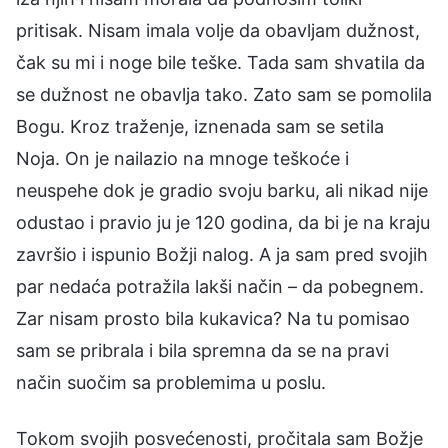
pritisak. Nisam imala volje da obavljam dužnost,
čak su mi i noge bile teške. Tada sam shvatila da
se dužnost ne obavlja tako. Zato sam se pomolila
Bogu. Kroz traženje, iznenada sam se setila
Noja. On je nailazio na mnoge teškoće i
neuspehe dok je gradio svoju barku, ali nikad nije
odustao i pravio ju je 120 godina, da bi je na kraju
završio i ispunio Božji nalog. A ja sam pred svojih
par nedaća potražila lakši način – da pobegnem.
Zar nisam prosto bila kukavica? Na tu pomisao
sam se pribrala i bila spremna da se na pravi
način suočim sa problemima u poslu.
Tokom svojih posvećenosti, pročitala sam Božje