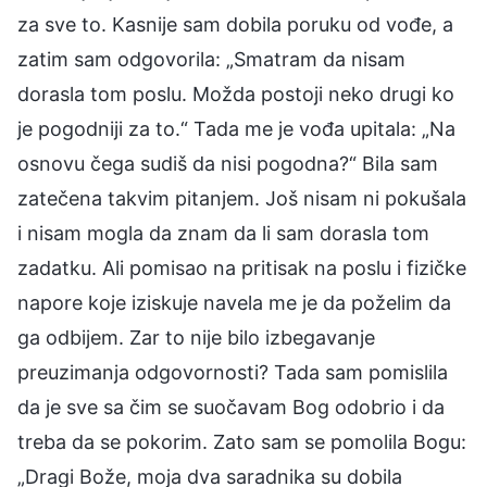
za sve to. Kasnije sam dobila poruku od vođe, a
zatim sam odgovorila: „Smatram da nisam
dorasla tom poslu. Možda postoji neko drugi ko
je pogodniji za to.“ Tada me je vođa upitala: „Na
osnovu čega sudiš da nisi pogodna?“ Bila sam
zatečena takvim pitanjem. Još nisam ni pokušala
i nisam mogla da znam da li sam dorasla tom
zadatku. Ali pomisao na pritisak na poslu i fizičke
napore koje iziskuje navela me je da poželim da
ga odbijem. Zar to nije bilo izbegavanje
preuzimanja odgovornosti? Tada sam pomislila
da je sve sa čim se suočavam Bog odobrio i da
treba da se pokorim. Zato sam se pomolila Bogu:
„Dragi Bože, moja dva saradnika su dobila