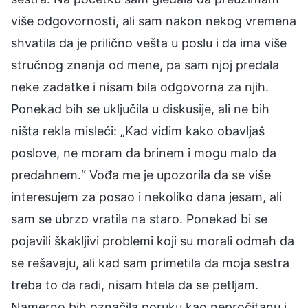
više odgovornosti, ali sam nakon nekog vremena
shvatila da je prilično vešta u poslu i da ima više
stručnog znanja od mene, pa sam njoj predala
neke zadatke i nisam bila odgovorna za njih.
Ponekad bih se uključila u diskusije, ali ne bih
ništa rekla misleći: „Kad vidim kako obavljaš
poslove, ne moram da brinem i mogu malo da
predahnem.“ Vođa me je upozorila da se više
interesujem za posao i nekoliko dana jesam, ali
sam se ubrzo vratila na staro. Ponekad bi se
pojavili škakljivi problemi koji su morali odmah da
se rešavaju, ali kad sam primetila da moja sestra
treba to da radi, nisam htela da se petljam.
Namerno bih označila poruku kao nepročitanu i