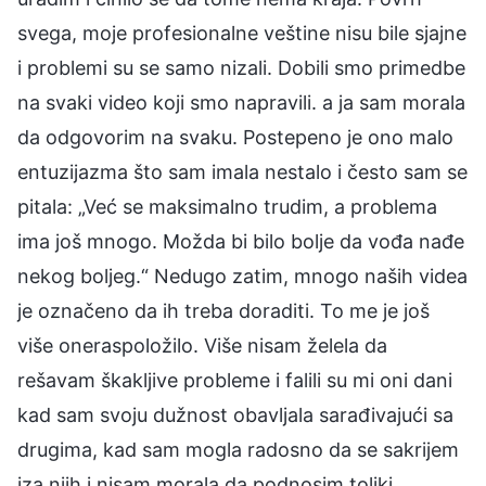
svega, moje profesionalne veštine nisu bile sjajne
i problemi su se samo nizali. Dobili smo primedbe
na svaki video koji smo napravili. a ja sam morala
da odgovorim na svaku. Postepeno je ono malo
entuzijazma što sam imala nestalo i često sam se
pitala: „Već se maksimalno trudim, a problema
ima još mnogo. Možda bi bilo bolje da vođa nađe
nekog boljeg.“ Nedugo zatim, mnogo naših videa
je označeno da ih treba doraditi. To me je još
više oneraspoložilo. Više nisam želela da
rešavam škakljive probleme i falili su mi oni dani
kad sam svoju dužnost obavljala sarađivajući sa
drugima, kad sam mogla radosno da se sakrijem
iza njih i nisam morala da podnosim toliki