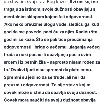
da shvatim svoj stav. Bog kaže: „
Svi oni koji ne
tragaju za istinom, svoje dužnosti obavljaju s
mentalnim sklopom kojem fali odgovornost.
’Ako neko preuzme ulogu vođe, slediću ga; kud
god da me povede, poći ću za njim. Radiću šta
god mi se kaže. Što se pak tiče preuzimanja
odgovornosti i brige o nečemu, ulaganja većeg
truda u neki posao ili obavljanja posla svim
srcem i iz petnih žila – naprosto nisam rođen za
to.’ Ovakvi ljudi nisu spremni da plate cenu.
Spremni su jedino da se trude, ali ne i da
preuzmu odgovornost. To nije stav s kojim
čovek može uistinu da obavlja svoju dužnost.
Čovek mora naučiti da svoju dužnost obavlja