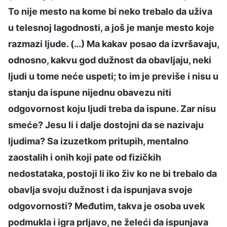
To nije mesto na kome bi neko trebalo da uživa
u telesnoj lagodnosti, a još je manje mesto koje
razmazi ljude. (…) Ma kakav posao da izvršavaju,
odnosno, kakvu god dužnost da obavljaju, neki
ljudi u tome neće uspeti; to im je previše i nisu u
stanju da ispune nijednu obavezu niti
odgovornost koju ljudi treba da ispune. Zar nisu
smeće? Jesu li i dalje dostojni da se nazivaju
ljudima? Sa izuzetkom pritupih, mentalno
zaostalih i onih koji pate od fizičkih
nedostataka, postoji li iko živ ko ne bi trebalo da
obavlja svoju dužnost i da ispunjava svoje
odgovornosti? Međutim, takva je osoba uvek
podmukla i igra prljavo, ne želeći da ispunjava