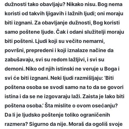
dužnosti tako obavljaju? Nikako nisu. Bog nema
koristi od takvih ljigavih i lažnih ljudi; oni moraju
biti izgnani. Za obavljanje dužnosti, Bog koristi
samo poštene ljude. Čak i odani služitelji moraju
biti pošteni. Ljudi koji su večito nemarni,
površni, prepredeni i koji iznalaze načine da
zabušavaju, svi su redom lažljivi, i svi su
demoni. Niko od njih istinski ne veruje u Boga i
svi će biti izgnani. Neki ljudi razmišljaju: ’Biti
poštena osoba se svodi samo na to da se govori
istina i da se ne izgovaraju laži. Zaista je lako biti
poštena osoba.’ Šta mislite o ovom osećanju?
Da li je ljudsko poštenje toliko ograničenih
razmera? Sigurno da nije. Moraš da ogoliš svoje