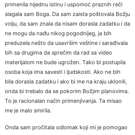
primenila nijednu istinu i uspomoć praznih reči
slagala sam Boga. Da sam zaista poštovala Božju
volju, da sam znala da nisam dorasla zadatku i da
ne mogu da nađu nikog pogodnijeg, ja bih
preduzela nešto da usavršim veštine i sarađivala
bih sa drugima da sprečim da rad sa video
materijalom ne bude ugrožen. Tako bi postupila
osoba koja ima savesti i ljudskosti. Ako ne bih
bila dorasla zadatku i ako bi me na kraju uklonili,
onda bi trebalo da se pokorim Božjim planovima.
To je racionalan način primenjivanja. Ta misao
me je malo smirila.
Onda sam pročitala odlomak koji mi je pomogao