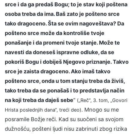
srce i da ga predaš Bogu; to je stav koji poštena
osoba treba da ima. Baš zato je pošteno srce
tako dragoceno. Šta se ovim nagoveštava? Da
pošteno srce može da kontroliše tvoje
ponašanje i da promeni tvoje stanje. Može te
navesti da doneseš ispravne odluke, da se
pokoriš Bogu i dobiješ Njegovo priznanje. Takvo
srce je zaista dragoceno. Ako imaš takvo
pošteno srce, onda u tom stanju treba da živiš,
tako treba da se ponašaš i to predstavlja način
na koji treba da daješ sebe
“
(„Reč“, 3. tom, „Govori
. Mnogo su me
Hrista poslednjih dana“, treći deo)
posramile Božje reči. Kad su suočeni sa svojom
dužnošću, pošteni ljudi nisu zabrinuti zbog rizika