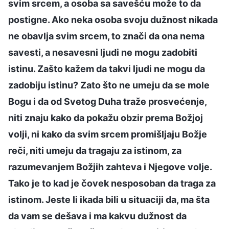
svim srcem, a osoba sa savešću može to da
postigne. Ako neka osoba svoju dužnost nikada
ne obavlja svim srcem, to znači da ona nema
savesti, a nesavesni ljudi ne mogu zadobiti
istinu. Zašto kažem da takvi ljudi ne mogu da
zadobiju istinu? Zato što ne umeju da se mole
Bogu i da od Svetog Duha traže prosvećenje,
niti znaju kako da pokažu obzir prema Božjoj
volji, ni kako da svim srcem promišljaju Božje
reči, niti umeju da tragaju za istinom, za
razumevanjem Božjih zahteva i Njegove volje.
Tako je to kad je čovek nesposoban da traga za
istinom. Jeste li ikada bili u situaciji da, ma šta
da vam se dešava i ma kakvu dužnost da