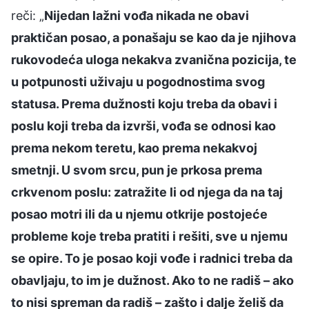
reči: „
Nijedan lažni vođa nikada ne obavi
praktičan posao, a ponašaju se kao da je njihova
rukovodeća uloga nekakva zvanična pozicija, te
u potpunosti uživaju u pogodnostima svog
statusa. Prema dužnosti koju treba da obavi i
poslu koji treba da izvrši, vođa se odnosi kao
prema nekom teretu, kao prema nekakvoj
smetnji. U svom srcu, pun je prkosa prema
crkvenom poslu: zatražite li od njega da na taj
posao motri ili da u njemu otkrije postojeće
probleme koje treba pratiti i rešiti, sve u njemu
se opire. To je posao koji vođe i radnici treba da
obavljaju, to im je dužnost. Ako to ne radiš – ako
to nisi spreman da radiš – zašto i dalje želiš da