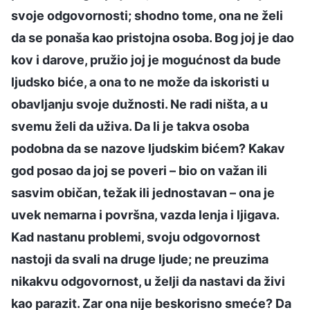
svoje odgovornosti; shodno tome, ona ne želi
da se ponaša kao pristojna osoba. Bog joj je dao
kov i darove, pružio joj je mogućnost da bude
ljudsko biće, a ona to ne može da iskoristi u
obavljanju svoje dužnosti. Ne radi ništa, a u
svemu želi da uživa. Da li je takva osoba
podobna da se nazove ljudskim bićem? Kakav
god posao da joj se poveri – bio on važan ili
sasvim običan, težak ili jednostavan – ona je
uvek nemarna i površna, vazda lenja i ljigava.
Kad nastanu problemi, svoju odgovornost
nastoji da svali na druge ljude; ne preuzima
nikakvu odgovornost, u želji da nastavi da živi
kao parazit. Zar ona nije beskorisno smeće? Da