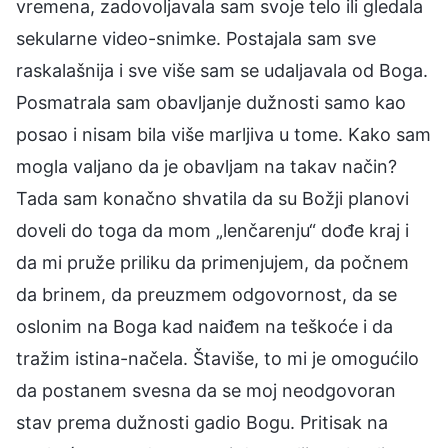
vremena, zadovoljavala sam svoje telo ili gledala
sekularne video-snimke. Postajala sam sve
raskalašnija i sve više sam se udaljavala od Boga.
Posmatrala sam obavljanje dužnosti samo kao
posao i nisam bila više marljiva u tome. Kako sam
mogla valjano da je obavljam na takav način?
Tada sam konačno shvatila da su Božji planovi
doveli do toga da mom „lenčarenju“ dođe kraj i
da mi pruže priliku da primenjujem, da počnem
da brinem, da preuzmem odgovornost, da se
oslonim na Boga kad naiđem na teškoće i da
tražim istina-načela. Štaviše, to mi je omogućilo
da postanem svesna da se moj neodgovoran
stav prema dužnosti gadio Bogu. Pritisak na