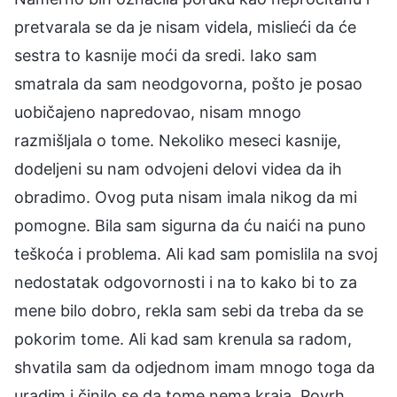
pretvarala se da je nisam videla, mislieći da će
sestra to kasnije moći da sredi. Iako sam
smatrala da sam neodgovorna, pošto je posao
uobičajeno napredovao, nisam mnogo
razmišljala o tome. Nekoliko meseci kasnije,
dodeljeni su nam odvojeni delovi videa da ih
obradimo. Ovog puta nisam imala nikog da mi
pomogne. Bila sam sigurna da ću naići na puno
teškoća i problema. Ali kad sam pomislila na svoj
nedostatak odgovornosti i na to kako bi to za
mene bilo dobro, rekla sam sebi da treba da se
pokorim tome. Ali kad sam krenula sa radom,
shvatila sam da odjednom imam mnogo toga da
uradim i činilo se da tome nema kraja. Povrh