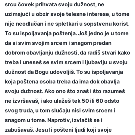
srcu čovek prihvata svoju dužnost, ne
uzimajući u obzir svoje telesne interese, u tome
nije neodlučan i ne spletkari u sopstvenu korist.
To su ispoljavanja poštenja. Još jedno je u tome
da si svim svojim srcem i snagom predan
dobrom obavljanju dužnosti, da radiš stvari kako
treba i uneseš se svim srcem i ljubavlju u svoju
dužnost da Bogu udovoljiš. To su ispoljavanja
koja poštena osoba treba da ima dok obavlja
svoju dužnost. Ako ono što znaš i što razumeš
ne izvršavaš, i ako ulažeš tek 50 ili 60 odsto
svog truda, u tom slučaju nisi svim srcem i
snagom u tome. Naprotiv, izvlačiš se i
zabušavaš. Jesu li pošteni ljudi koji svoje