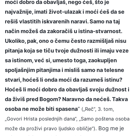
moći dobro da obavljaš, nego ćeš, što je
najvažnije, imati život-ulazak i moći ćeš da se
rešiš vlastitih iskvarenih naravi. Samo na taj
način možeš da zakoračiš u istina-stvarnost.
Ukoliko, pak, ono o čemu često razmišljaš nisu
pitanja koja se tiču tvoje dužnosti ili imaju veze
sa istinom, već si, umesto toga, zaokupljen
spoljašnjim pitanjima i misliš samo na telesne
stvari, hoćeš li onda moći da razumeš istinu?
Hoćeš li moći dobro da obavljaš svoju dužnost i
da živiš pred Bogom? Naravno da nećeš. Takva
osoba ne može biti spasena
“
(„Reč“, 3. tom,
„Govori Hrista poslednjih dana“, „Samo poštena osoba
. Bog me je
može da proživi pravo ljudsko obličje“)