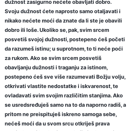
dužnost zasigurno nećete obavljati dobro.
Svoju dužnost ćete naprosto samo otaljavati i
nikako nećete moći da znate da li ste je obavili
dobro ili loše. Ukoliko se, pak, svim srcem
posvetiš svojoj dužnosti, postepeno ćeš početi
da razumeš istinu; u suprotnom, to ti neće poći
za rukom. Ako se svim srcem posvetiš
obavljanju dužnosti i traganju za istinom,
postepeno ćeš sve više razumevati Božju volju,
otkrivati vlastite nedostatke i iskvarenost, te
ovladavati svim svojim različitim stanjima. Ako
se usredsređuješ samo na to da naporno radiš, a
pritom ne preispituješ iskreno samoga sebe,
nećeš moći da u svom srcu otkriješ prava