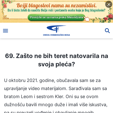
69. Zašto ne bih teret natovarila na svoja pleća?
69. Zašto ne bih teret natovarila na
svoja pleća?
U oktobru 2021. godine, obučavala sam se za
upravljanje video materijalom. Sarađivala sam sa
bratom Leom i sestrom Kler. Oni su se ovom
dužnošću bavili mnogo duže i imali više iskustva,
pa su preuzeli vođenje i obavljanje mnogih