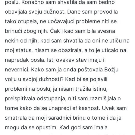
poslu. Konačno sam shvatila da sam bedno
obavljala svoju dužnost. Dane sam provodila
tako otupela, ne uočavajući probleme niti se
brinući zbog njih. Čak i kad sam bila svesna
nekih od njih, kad sam shvatila da oni ne utiču na
moj status, nisam se obazirala, a to je uticalo na
napredak posla. Isti ovakav stav imaju i
nevernici. Kako sam ja onda poštovala Božju
volju u svojoj dužnosti? Kad bi se pojavili
problemi na poslu, ja nisam tražila istinu,
preispitivala odstupanja, niti sam razmišljala o
tome kako da se unapredi efikasnost. Uvek sam
smatrala da moji saradnici brinu o tome i da ja
mogu da se opustim. Kad god sam imala