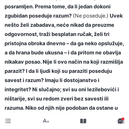
posramljen. Prema tome, da li jedan dokoni
zgubidan poseduje razum?
(Ne poseduje.)
Uvek
nešto želi zabadava, neće nikad da preuzme
odgovornost, traži besplatan ručak, želi tri
pristojna obroka dnevno – da ga neko opslužuje,
a da hrana bude ukusna – i da pritom ne obavlja
nikakav posao. Nije li ovo način na koji razmišlja
parazit? I da li ljudi koji su paraziti poseduju
savest i razum? Imaju li dostojanstvo i
integritet? Ni slučajno; svi su oni lezilebovići i
ništarije, svi su redom zveri bez savesti ili
razuma. Niko od njih nije podoban da ostane u
Božjoj kući
“
(„Reč“, 5. tom, „Obaveze vođa i radnika“,
. Božje reči su me
„Obaveze vođa i radnika (8)“)