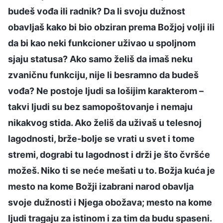
budeš vođa ili radnik? Da li svoju dužnost
obavljaš kako bi bio obziran prema Božjoj volji ili
da bi kao neki funkcioner uživao u spoljnom
sjaju statusa? Ako samo želiš da imaš neku
zvaničnu funkciju, nije li besramno da budeš
vođa? Ne postoje ljudi sa lošijim karakterom –
takvi ljudi su bez samopoštovanje i nemaju
nikakvog stida. Ako želiš da uživaš u telesnoj
lagodnosti, brže-bolje se vrati u svet i tome
stremi, dograbi tu lagodnost i drži je što čvršće
možeš. Niko ti se neće mešati u to. Božja kuća je
mesto na kome Božji izabrani narod obavlja
svoje dužnosti i Njega obožava; mesto na kome
ljudi tragaju za istinom i za tim da budu spaseni.