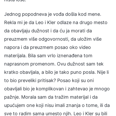
Jednog popodneva je vođa došla kod mene.
Rekla mi je da Leo i Kler odlaze na drugo mesto
da obavljaju dužnost i da ću ja morati da
preuzmem više odgovornosti, da uložim više
napora i da preuzmem posao oko video
materijala. Bila sam vrlo iznenađena tom
naprasnom promenom. Ovu dužnost sam tek
kratko obavljala, a bilo je tako puno posla. Nije li
to bio preveliki pritisak? Posao koji su oni
obavljali bio je komplikovan i zahtevao je mnogo
pažnje. Morala sam da tražim materijal i da
upućujem one koji nisu imali znanja o tome, ili da
sve to radim sama umesto njih. Leo i Kler su bili