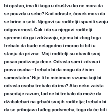
bi opstao, ima li ikoga u društvu ko ne mora da
se pouzda u sebe? Kad odraste, čovek mora da
se brine o sebi. Njegovi su roditelji ispunili svoju
odgovornost. Čak i da su njegovi roditelji
spremni da ga izdržavaju, njemu bi zbog toga
trebalo da bude nelagodno i morao bi biti u
stanju da prizna: ’Moji roditelji su obavili svoj
posao podizanja dece. Odrasla sam i zdrava i
prava osoba – trebalo bi da mogu da živim
samostalno.’ Nije li to minimum razuma koji bi
odrasla osoba trebalo da ima? Ako neko zaista
poseduje razum, tad ne bi trebalo da može da
džabalebari na grbači svojih roditelja; trebalo bi
da se pribojava tuđeg podsmeha, toga da će biti