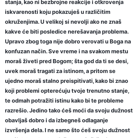
stanja, kao ni bezbrojne reakcije i otkrovenja
iskvarenosti koju pokazuješ u različitim
okruženjima. U velikoj si nevolji ako ne znaš
kakve će biti posledice nerešavanja problema.
Upravo zbog toga nije dobro verovati u Boga na
konfuzan način. Sve vreme i na svakom mestu
moraš živeti pred Bogom; šta god da ti se desi,
uvek moraš tragati za istinom, a pritom se
ujedno moraš stalno preispitivati, kako bi znao
koji problemi opterećuju tvoje trenutno stanje,
te odmah potražiti istinu kako bi te probleme
razrešio. Jedino tako ćeš moći da svoju dužnost
obavljaš dobro i da izbegneš odlaganje
izvršenja dela. I ne samo što ćeš svoju dužnost