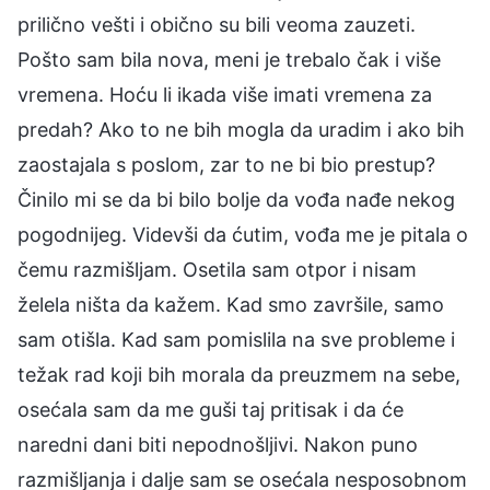
prilično vešti i obično su bili veoma zauzeti.
Pošto sam bila nova, meni je trebalo čak i više
vremena. Hoću li ikada više imati vremena za
predah? Ako to ne bih mogla da uradim i ako bih
zaostajala s poslom, zar to ne bi bio prestup?
Činilo mi se da bi bilo bolje da vođa nađe nekog
pogodnijeg. Videvši da ćutim, vođa me je pitala o
čemu razmišljam. Osetila sam otpor i nisam
želela ništa da kažem. Kad smo završile, samo
sam otišla. Kad sam pomislila na sve probleme i
težak rad koji bih morala da preuzmem na sebe,
osećala sam da me guši taj pritisak i da će
naredni dani biti nepodnošljivi. Nakon puno
razmišljanja i dalje sam se osećala nesposobnom