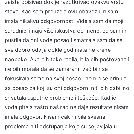
zaista opisivao dok je razotkrivao ovakvu vrstu
stava. Kad sam preuzela ovu obavezu, nisam
imala nikakvu odgovornost. Videla sam da moji
saradnici imaju više iskustva od mene, pa sam ih
pustila da oni vode posao i smatrala sam da se
sve dobro odvija dokle god ništa ne krene
naopako. Ako bih tako radila, bila bih poštovana i
ne bih morala da se zamaram, već bih se
fokusirala samo na svoj posao i ne bih se brinula
za posao za koji su oni odgovorni niti bih ozbiljno
shvatala usputne probleme i teškoće. Kad je
vođa pitala zašto naš rad ne daje rezultate nisam
imala odgovor. Nisam čak ni bila svesna
problema niti odstupanja koja su se javljala u