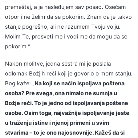
premeštaj, a ja nasleđujem sav posao. Osećam
otpor i ne želim da se pokorim. Znam da je takvo
stanje pogrešno, ali ne razumem Tvoju volju.
Molim Te, prosveti me i vodi me da mogu da se
pokorim.“
Nakon molitve, jedna sestra mi je poslala
odlomak Božjih reči koji je govorio o mom stanju.
Bog kaže: „
Na koji se način ispoljava poštena
osoba? Pre svega, ona nimalo ne sumnja u
Božje reči. To je jedno od ispoljavanja poštene
osobe. Osim toga, najvažnije ispoljavanje jeste
u traženju istine i njenoj primeni u svim
stvarima – to je ono najosnovnije. Kažeš da si