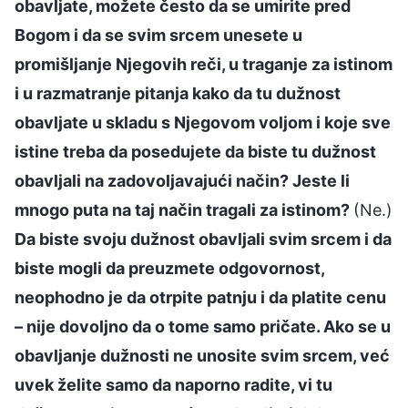
obavljate, možete često da se umirite pred
Bogom i da se svim srcem unesete u
promišljanje Njegovih reči, u traganje za istinom
i u razmatranje pitanja kako da tu dužnost
obavljate u skladu s Njegovom voljom i koje sve
istine treba da posedujete da biste tu dužnost
obavljali na zadovoljavajući način? Jeste li
mnogo puta na taj način tragali za istinom?
(Ne.)
Da biste svoju dužnost obavljali svim srcem i da
biste mogli da preuzmete odgovornost,
neophodno je da otrpite patnju i da platite cenu
– nije dovoljno da o tome samo pričate. Ako se u
obavljanje dužnosti ne unosite svim srcem, već
uvek želite samo da naporno radite, vi tu