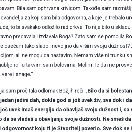
pavam. Bila sam ophrvana krivicom. Takođe sam razmišlj
jevanđelja za koji sam bila odgovorna, a koje je trebalo ure
uće, to bi svakako odložilo rad crkve. To nije bilo u sklad
tavno predavala i izdavala Boga? Zato sam se pomolila Bo
ije osećam tako slabo i nevoljno da vršim svoju dužnost?
oljom, ali ne mogu da nastavim. Nemam više ni trunku sn
ubljeno i u takvim sam bolovima. Molim Te da me prosvet
 vere i snage.“
a sam pročitala odlomak Božjih reči. „
Bilo da si bolestan
jedan jedini dah, dokle god si još uvek živ, sve dok i d
i još uvek imaš energiju da obavljaš svoju dužnost i, s
o da se vladaš u obavljanju svoje dužnosti. Ne smeš d
i odgovornost koju ti je Stvoritelj poverio. Sve dok ne 