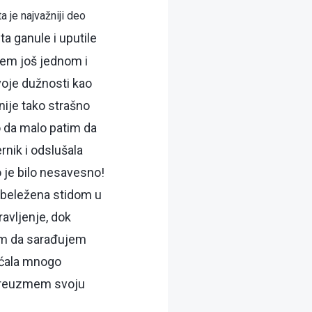
a je najvažniji deo
a ganule i uputile
nem još jednom i
oje dužnosti kao
nije tako strašno
 da malo patim da
rnik i odslušala
o je bilo nesavesno!
 obeležena stidom u
avljenje, dok
im da sarađujem
ećala mnogo
 preuzmem svoju