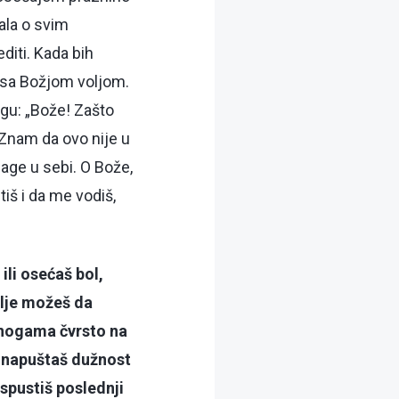
ala o svim
diti. Kada bih
u sa Božjom voljom.
gu: „Bože! Zašto
 Znam da ovo nije u
age u sebi. O Bože,
iš i da me vodiš,
 ili osećaš bol,
alje možeš da
a nogama čvrsto na
a napuštaš dužnost
ispustiš poslednji