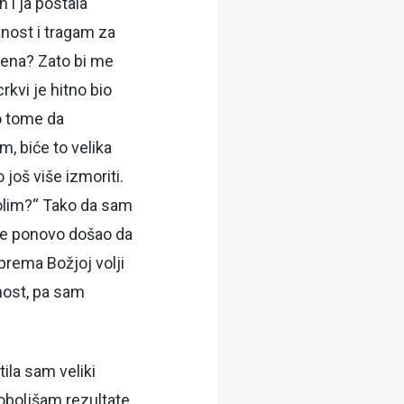
 i ja postala
nost i tragam za
sena? Zato bi me
kvi je hitno bio
o tome da
, biće to velika
još više izmoriti.
bolim?“ Tako da sam
a je ponovo došao da
prema Božjoj volji
nost, pa sam
ila sam veliki
poboljšam rezultate