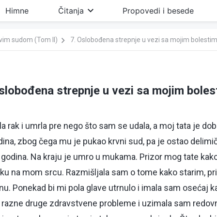
Himne
Čitanja
Propovedi i besede
ovim sudom (Tom II)
7. Oslobođena strepnje u vezi sa mojim bolesti
slobođena strepnje u vezi sa mojim bole
 rak i umrla pre nego što sam se udala, a moj tata je dobi
ina, zbog čega mu je pukao krvni sud, pa je ostao delimič
 godina. Na kraju je umro u mukama. Prizor mog tate kako 
ku na mom srcu. Razmišljala sam o tome kako starim, pr
ginu. Ponekad bi mi pola glave utrnulo i imala sam osećaj
i razne druge zdravstvene probleme i uzimala sam redovnu