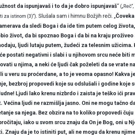
užnost da ispunjavaš i to da je dobro ispunjavaš
“
(„Reč“,
. Slušala sam i himnu Božjih reči. „
Čoveka 
ti za istinom (3)“)
amerava da sledi Boga i da ide tim putem celog života,
bio život, da bi spoznao Boga i da bi na kraju proživeo
hodaju, ljudi lutaju putem, žudeći za telesnim užicima.
e postati negativni i slabi i u njihovom srcu neće biti
ovati u njima, a neki će ljudi čak poželeti da se vrate 
ili u veru su proćerdane, a to je veoma opasno! Kakva j
nje, bezbroj propovedi koje su odslušali i godine koje s
ludne! Ljudi lako krenu nizbrdo i zaista je teško ići pr
t. Većina ljudi ne razmišlja jasno. Oni ne mogu tačno da 
retanje sa njega. Bez obzira na to koliko propovedi čuju 
pročitaju, iako u svom srcu znaju da On je Bog, oni u Nj
i. Znaju da je to istiniti put, ali ne mogu da krenu nji