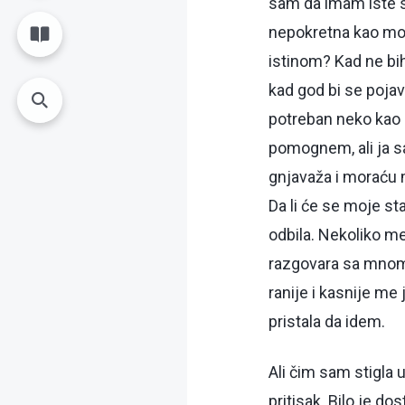
sam da imam iste si
nepokretna kao moj
istinom? Kad ne bi
kad god bi se pojav
potreban neko kao 
pomognem, ali ja sa
gnjavaža i moraću 
Da li će se moje st
odbila. Nekoliko me
razgovara sa mnom 
ranije i kasnije m
pristala da idem.
Ali čim sam stigla 
pritisak. Bilo je d