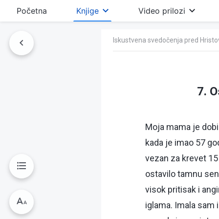
Početna
Knjige
Video prilozi
Iskustvena svedočenja pred Hrist
7. O
Moja mama je dobila
kada je imao 57 god
vezan za krevet 15
ostavilo tamnu sen
visok pritisak i an
iglama. Imala sam 