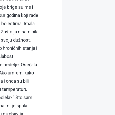
oje brige su me i
sur godina koji rade
 bolestima. Imala
 Zašto ja nisam bila
 svoju dužnost.
hroničnih stanja i
labost i
ve nedelje. Osećala
. Ako umrem, kako
a i onda su bili
ku temperaturu
zbolela?“ Što sam
na mi je spala
tu da obavlja