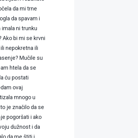
očela da mi trne
ogla da spavam i
imala ni trunku
 Ako bi mi se krvni
li nepokretna ili
pasenje? Mučile su
isam htela da se
a ću postati
redam ovaj
stizala mnogo u
to je značilo da se
je pogoršati i ako
voju dužnost i da
o da me štiti i