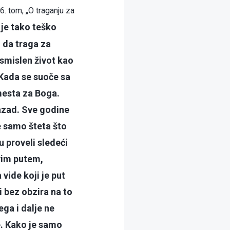
 6. tom, „O traganju za
je tako teško
 da traga za
 smislen život kao
 Kada se suoče sa
 mesta za Boga.
nazad. Sve godine
e samo šteta što
u proveli sledeći
avim putem,
vide koji je put
i bez obzira na to
ega i dalje ne
me. Kako je samo