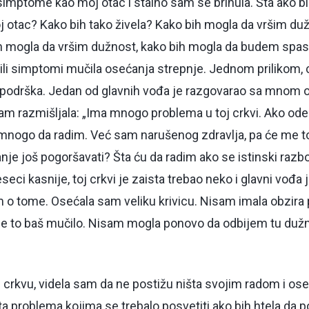
mptome kao moj otac i stalno sam se brinula. Šta ako bih
 otac? Kako bih tako živela? Kako bih mogla da vršim duž
h mogla da vršim dužnost, kako bih mogla da budem spa
ili simptomi mučila osećanja strepnje. Jednom prilikom, cr
podrška. Jedan od glavnih vođa je razgovarao sa mnom 
m razmišljala: „Ima mnogo problema u toj crkvi. Ako odem
mnogo da radim. Već sam narušenog zdravlja, pa će me to 
anje još pogoršavati? Šta ću da radim ako se istinski raz
seci kasnije, toj crkvi je zaista trebao neko i glavni vođ
o tome. Osećala sam veliku krivicu. Nisam imala obzira 
e je to baš mučilo. Nisam mogla ponovo da odbijem tu duž
u crkvu, videla sam da ne postižu ništa svojim radom i oset
osta problema kojima se trebalo posvetiti ako bih htela da 