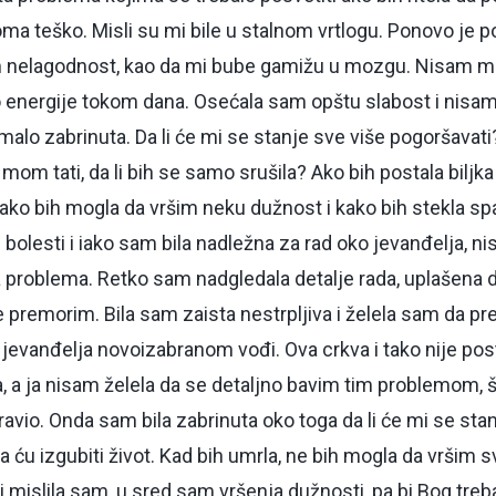
veoma teško. Misli su mi bile u stalnom vrtlogu. Ponovo je p
m nelagodnost, kao da mi bube gamižu u mozgu. Nisam m
 energije tokom dana. Osećala sam opštu slabost i nisam 
alo zabrinuta. Da li će mi se stanje sve više pogoršavati?
mom tati, da li bih se samo srušila? Ako bih postala biljka i
 kako bih mogla da vršim neku dužnost i kako bih stekla s
bolesti i iako sam bila nadležna za rad oko jevanđelja, n
problema. Retko sam nadgledala detalje rada, uplašena d
premorim. Bila sam zaista nestrpljiva i želela sam da p
o jevanđelja novoizabranom vođi. Ova crkva i tako nije po
, a ja nisam želela da se detaljno bavim tim problemom, š
ravio. Onda sam bila zabrinuta oko toga da li će mi se stan
a ću izgubiti život. Kad bih umrla, ne bih mogla da vršim s
mislila sam, u sred sam vršenja dužnosti, pa bi Bog trebal