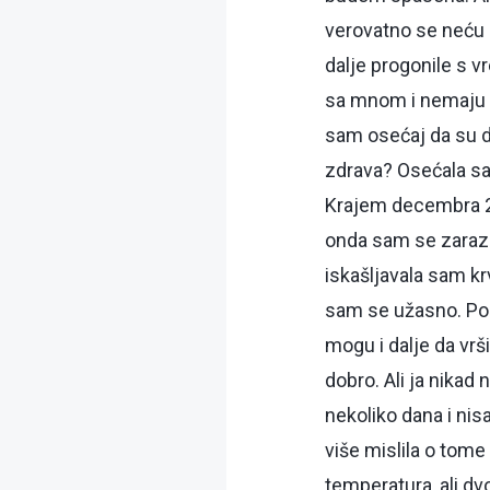
verovatno se neću o
dalje progonile s v
sa mnom i nemaju z
sam osećaj da su do
zdrava? Osećala sa
Krajem decembra 20
onda sam se zarazi
iskašljavala sam k
sam se užasno. Pom
mogu i dalje da vrši
dobro. Ali ja nikad
nekoliko dana i nis
više mislila o tome
temperatura, ali dvo