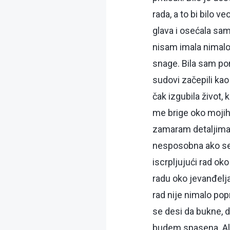
rada, a to bi bilo 
glava i osećala sa
nisam imala nimalo
snage. Bila sam pom
sudovi začepili kao 
čak izgubila život,
me brige oko mojih 
zamaram detaljima 
nesposobna ako se 
iscrpljujući rad ok
radu oko jevanđelja
rad nije nimalo pop
se desi da bukne, d
budem spasena. Ali 