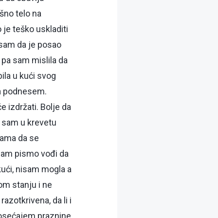
šno telo na
 je teško uskladiti
 sam da je posao
 pa sam mislila da
ila u kući svog
da podnesem.
 izdržati. Bolje da
 sam u krevetu
 sama da se
 sam pismo vođi da
kući, nisam mogla a
om stanju i ne
zotkrivena, da li i
 osećajem praznine