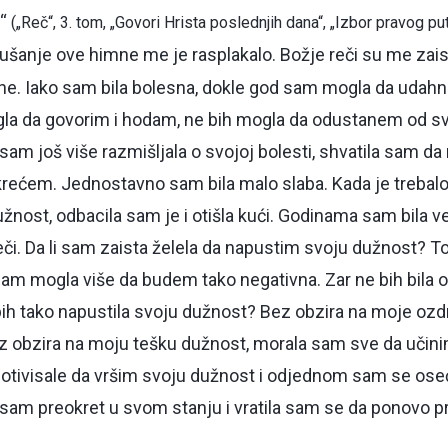
“
(„Reč“, 3. tom, „Govori Hrista poslednjih dana“, „Izbor pravog put
lušanje ove himne me je rasplakalo. Božje reči su me zaist
e. Iako sam bila bolesna, dokle god sam mogla da udah
la da govorim i hodam, ne bih mogla da odustanem od sv
sam još više razmišljala o svojoj bolesti, shvatila sam da 
rećem. Jednostavno sam bila malo slaba. Kada je trebalo
dužnost, odbacila sam je i otišla kući. Godinama sam bila ve
eči. Da li sam zaista želela da napustim svoju dužnost? T
sam mogla više da budem tako negativna. Zar ne bih bila
ih tako napustila svoju dužnost? Bez obzira na moje ozdr
z obzira na moju tešku dužnost, morala sam sve da učin
otivisale da vršim svoju dužnost i odjednom sam se os
a sam preokret u svom stanju i vratila sam se da ponovo