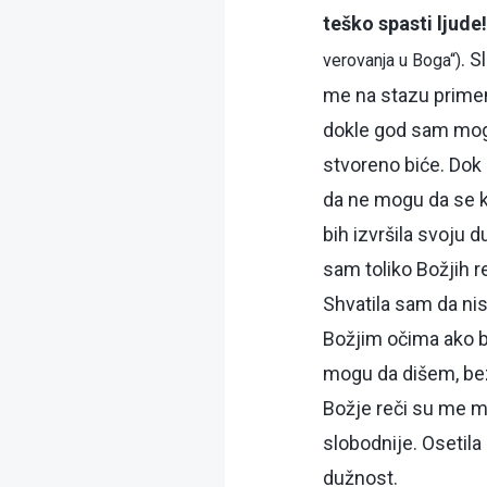
teško spasti ljude!
. S
verovanja u Boga“)
me na stazu primen
dokle god sam mog
stvoreno biće. Dok 
da ne mogu da se k
bih izvršila svoju 
sam toliko Božjih r
Shvatila sam da ni
Božjim očima ako b
mogu da dišem, be
Božje reči su me m
slobodnije. Osetil
dužnost.