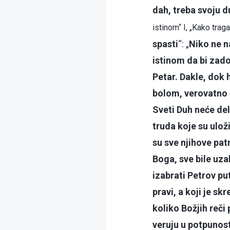
dah, treba svoju d
istinom“ I, „Kako traga
spasti
“: „
Niko ne n
istinom da bi zado
Petar. Dakle, dok 
bolom, verovatno ć
Sveti Duh neće del
truda koje su ulož
su sve njihove pat
Boga, sve bile uza
izabrati Petrov pu
pravi, a koji je sk
koliko Božjih reči 
veruju u potpunost