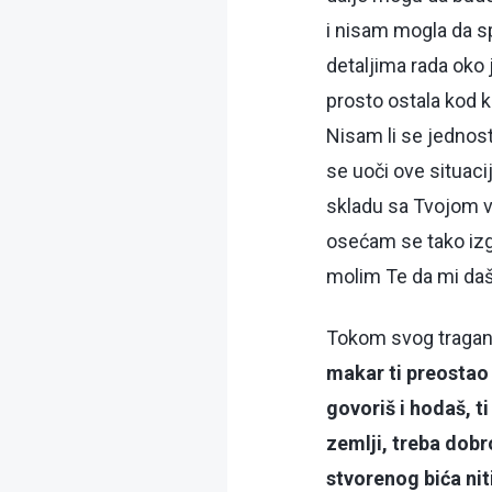
i nisam mogla da s
detaljima rada oko 
prosto ostala kod k
Nisam li se jednos
se uoči ove situac
skladu sa Tvojom v
osećam se tako izg
molim Te da mi daš
Tokom svog traganj
makar ti preostao 
govoriš i hodaš, t
zemlji, treba dobr
stvorenog bića nit