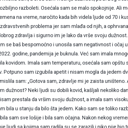
zbiljno razboleti. Osećala sam se malo spokojnije. Ali m
remena na vreme, naročito kada bih videla ljude od 70 i ku
dravstvenih problema jer sam mlađa od njih, a ophrvana
brog zdravlja i sigurno im je lako da vrše svoju dužnost.
m se baš bespomoćno i unosila sam negativnost i očaj u
22. godine, pandemija je buknula. Već sam imala mnogo 
la kovidom. Imala sam temperaturu, osećala sam opštu s
rv. Potpuno sam izgubila apetit i nisam mogla da jedem d
islila sam: „Gotova sam, zdravlje mi je zaista uništeno
m dužnost? Neki ljudi su dobili kovid, kašljali nekoliko dan
 nisam prestala da vršim svoju dužnost, a imala sam viso
am bila u stanju da bilo šta jedem. Kako sam se toliko ra
 bila sam sve lošije i bila sam očajna. Nakon nekog vreme
je ljudi sa kojima sam radila su se zarazili i niko nije bio 