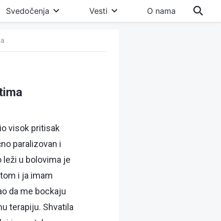
Svedočenja
Vesti
O nama
ma
stima
o visok pritisak
no paralizovan i
leži u bolovima je
itom i ja imam
 kao da me bockaju
 terapiju. Shvatila