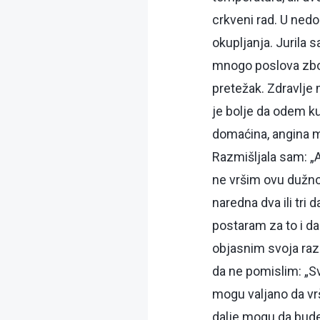
crkveni rad. U ned
okupljanja. Jurila s
mnogo poslova zbog
pretežak. Zdravlje 
je bolje da odem ku
domaćina, angina m
Razmišljala sam: „A
ne vršim ovu dužno
naredna dva ili tr
postaram za to i da
objasnim svoja razm
da ne pomislim: „Sv
mogu valjano da vr
dalje mogu da bude