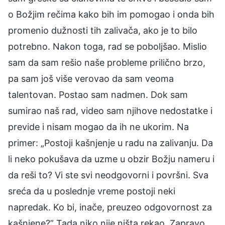
o Božjim rečima kako bih im pomogao i onda bih
promenio dužnosti tih zalivača, ako je to bilo
potrebno. Nakon toga, rad se poboljšao. Mislio
sam da sam rešio naše probleme prilično brzo,
pa sam još više verovao da sam veoma
talentovan. Postao sam nadmen. Dok sam
sumirao naš rad, video sam njihove nedostatke i
previde i nisam mogao da ih ne ukorim. Na
primer: „Postoji kašnjenje u radu na zalivanju. Da
li neko pokušava da uzme u obzir Božju nameru i
da reši to? Vi ste svi neodgovorni i površni. Sva
sreća da u poslednje vreme postoji neki
napredak. Ko bi, inače, preuzeo odgovornost za
kašnjene?” Tada niko nije ništa rekao. Zapravo