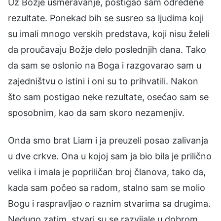
Uz Božje usmeravanje, postigao sam određene
rezultate. Ponekad bih se susreo sa ljudima koji
su imali mnogo verskih predstava, koji nisu želeli
da proučavaju Božje delo poslednjih dana. Tako
da sam se oslonio na Boga i razgovarao sam u
zajedništvu o istini i oni su to prihvatili. Nakon
što sam postigao neke rezultate, osećao sam se
sposobnim, kao da sam skoro nezamenjiv.
Onda smo brat Liam i ja preuzeli posao zalivanja
u dve crkve. Ona u kojoj sam ja bio bila je prilično
velika i imala je popriličan broj članova, tako da,
kada sam počeo sa radom, stalno sam se molio
Bogu i raspravljao o raznim stvarima sa drugima.
Nedugo zatim, stvari su se razvijale u dobrom