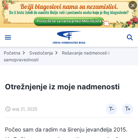
Početna
Svedočenja
Rešavanje nadmenosti i
samopravednosti
Otrežnjenje iz moje nadmenosti
мај 21, 2025
Počeo sam da radim na širenju jevanđelja 2015.