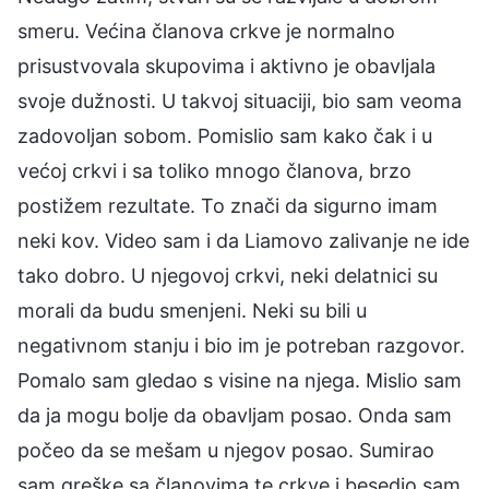
smeru. Većina članova crkve je normalno
prisustvovala skupovima i aktivno je obavljala
svoje dužnosti. U takvoj situaciji, bio sam veoma
zadovoljan sobom. Pomislio sam kako čak i u
većoj crkvi i sa toliko mnogo članova, brzo
postižem rezultate. To znači da sigurno imam
neki kov. Video sam i da Liamovo zalivanje ne ide
tako dobro. U njegovoj crkvi, neki delatnici su
morali da budu smenjeni. Neki su bili u
negativnom stanju i bio im je potreban razgovor.
Pomalo sam gledao s visine na njega. Mislio sam
da ja mogu bolje da obavljam posao. Onda sam
počeo da se mešam u njegov posao. Sumirao
sam greške sa članovima te crkve i besedio sam