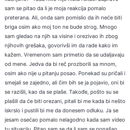
sam se pitao da li je moja reakcija pomalo
preterana. Ali, onda sam pomislio da ih neće biti
briga osim ako moj ton ne bude strog. Mnogo
sam gledao na njih sa visine i orezivao ih zbog
njihovih grešaka, govorivši im da rade kako im
kažem. Vremenom sam primetio da se udaljavaju
od mene. Jedva da bi reč prozborili sa mnom,
osim ako nije u pitanju posao. Ponekad su pričali i
smejali se zajedno, ali čim bih se ja pojavio, oni bi
se razišli, kao da se plaše. Takođe, pošto su se
plašili da će biti orezani, pitali bi me kada bi nešto
iskrslo i pustili bi me da donesem odluku. Ja se
jesam osećao pomalo nelagodno kada sam video
tu situaciju. Pitao sam se da li sam se ponašao