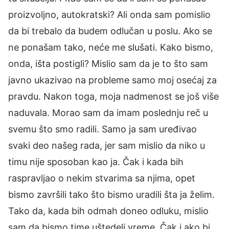
proizvoljno, autokratski? Ali onda sam pomislio
da bi trebalo da budem odlučan u poslu. Ako se
ne ponašam tako, neće me slušati. Kako bismo,
onda, išta postigli? Mislio sam da je to što sam
javno ukazivao na probleme samo moj osećaj za
pravdu. Nakon toga, moja nadmenost se još više
naduvala. Morao sam da imam poslednju reč u
svemu što smo radili. Samo ja sam uređivao
svaki deo našeg rada, jer sam mislio da niko u
timu nije sposoban kao ja. Čak i kada bih
raspravljao o nekim stvarima sa njima, opet
bismo završili tako što bismo uradili šta ja želim.
Tako da, kada bih odmah doneo odluku, mislio
sam da bismo time uštedeli vreme. Čak i ako bi