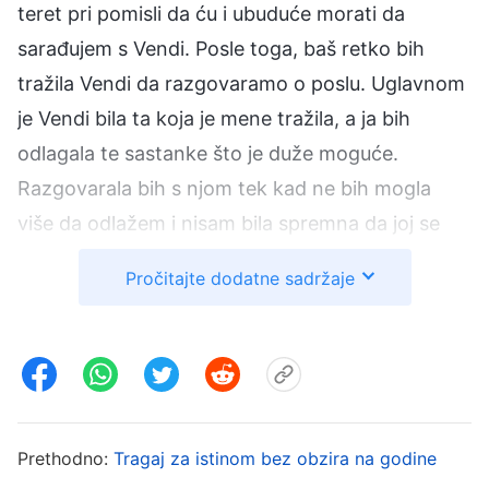
teret pri pomisli da ću i ubuduće morati da
sarađujem s Vendi. Posle toga, baš retko bih
tražila Vendi da razgovaramo o poslu. Uglavnom
je Vendi bila ta koja je mene tražila, a ja bih
odlagala te sastanke što je duže moguće.
Razgovarala bih s njom tek kad ne bih mogla
više da odlažem i nisam bila spremna da joj se
poveravam i kažem šta mi je na srcu.
Pročitajte dodatne sadržaje
Jednom su dva brata prijavila problem sa Vendi.
Rekli su da je retko govorila o život-ulasku i kao
da se više fokusirala posao. Shvatila sam da je
Vendi, otkad sarađujem s njom, retko govorila o
život-ulasku, a nije proaktivno govorila ni tokom
Prethodno:
Tragaj za istinom bez obzira na godine