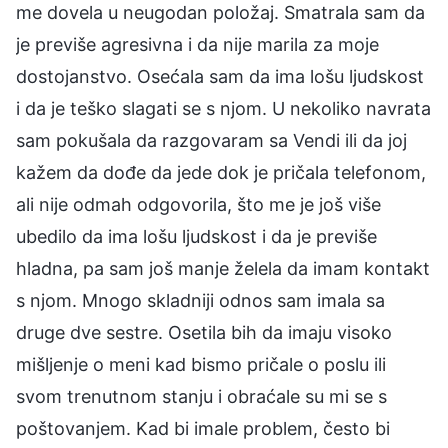
me dovela u neugodan položaj. Smatrala sam da
je previše agresivna i da nije marila za moje
dostojanstvo. Osećala sam da ima lošu ljudskost
i da je teško slagati se s njom. U nekoliko navrata
sam pokušala da razgovaram sa Vendi ili da joj
kažem da dođe da jede dok je pričala telefonom,
ali nije odmah odgovorila, što me je još više
ubedilo da ima lošu ljudskost i da je previše
hladna, pa sam još manje želela da imam kontakt
s njom. Mnogo skladniji odnos sam imala sa
druge dve sestre. Osetila bih da imaju visoko
mišljenje o meni kad bismo pričale o poslu ili
svom trenutnom stanju i obraćale su mi se s
poštovanjem. Kad bi imale problem, često bi