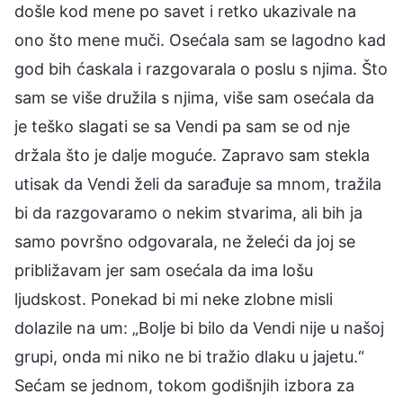
došle kod mene po savet i retko ukazivale na
ono što mene muči. Osećala sam se lagodno kad
god bih ćaskala i razgovarala o poslu s njima. Što
sam se više družila s njima, više sam osećala da
je teško slagati se sa Vendi pa sam se od nje
držala što je dalje moguće. Zapravo sam stekla
utisak da Vendi želi da sarađuje sa mnom, tražila
bi da razgovaramo o nekim stvarima, ali bih ja
samo površno odgovarala, ne želeći da joj se
približavam jer sam osećala da ima lošu
ljudskost. Ponekad bi mi neke zlobne misli
dolazile na um: „Bolje bi bilo da Vendi nije u našoj
grupi, onda mi niko ne bi tražio dlaku u jajetu.“
Sećam se jednom, tokom godišnjih izbora za