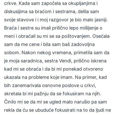
crkve. Kada sam započela sa okupljanjima i
diskusijima sa braćom i sestrama, delila sam
svoje stavove i i moj razgovor je bio malo jasniji.
Braća i sestre su imali prilično lepo mišljenje o
meni i obraćali su mi se sa poštovanjem. Osećala
sam da me cene i bila sam baš zadovoljna
sobom. Nakon nekog vremena, primetila sam da
je moja saradnica, sestra Vendi, prilično iskrena
kad mi se obraća i da bi mi ponekad otvoreno
ukazala na probleme koje imam. Na primer, kad
bih zanemarivala osnovne poslove u crkvi,
skretala bi mi pažnju da se fokusiram na njih.
Činilo mi se da mi se ugled malo narušio pa sam
rekla da ću se ubuduće fokusirati na to da ljudi ne