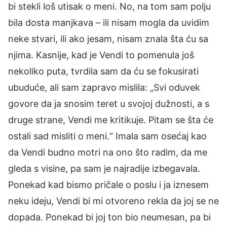
bi stekli loš utisak o meni. No, na tom sam polju
bila dosta manjkava – ili nisam mogla da uvidim
neke stvari, ili ako jesam, nisam znala šta ću sa
njima. Kasnije, kad je Vendi to pomenula još
nekoliko puta, tvrdila sam da ću se fokusirati
ubuduće, ali sam zapravo mislila: „Svi oduvek
govore da ja snosim teret u svojoj dužnosti, a s
druge strane, Vendi me kritikuje. Pitam se šta će
ostali sad misliti o meni.“ Imala sam osećaj kao
da Vendi budno motri na ono što radim, da me
gleda s visine, pa sam je najradije izbegavala.
Ponekad kad bismo pričale o poslu i ja iznesem
neku ideju, Vendi bi mi otvoreno rekla da joj se ne
dopada. Ponekad bi joj ton bio neumesan, pa bi