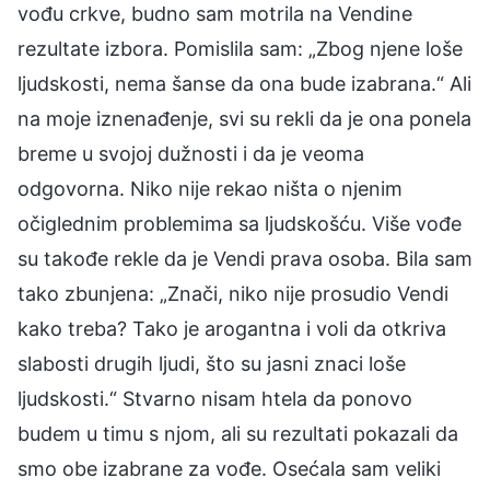
vođu crkve, budno sam motrila na Vendine
rezultate izbora. Pomislila sam: „Zbog njene loše
ljudskosti, nema šanse da ona bude izabrana.“ Ali
na moje iznenađenje, svi su rekli da je ona ponela
breme u svojoj dužnosti i da je veoma
odgovorna. Niko nije rekao ništa o njenim
očiglednim problemima sa ljudskošću. Više vođe
su takođe rekle da je Vendi prava osoba. Bila sam
tako zbunjena: „Znači, niko nije prosudio Vendi
kako treba? Tako je arogantna i voli da otkriva
slabosti drugih ljudi, što su jasni znaci loše
ljudskosti.“ Stvarno nisam htela da ponovo
budem u timu s njom, ali su rezultati pokazali da
smo obe izabrane za vođe. Osećala sam veliki