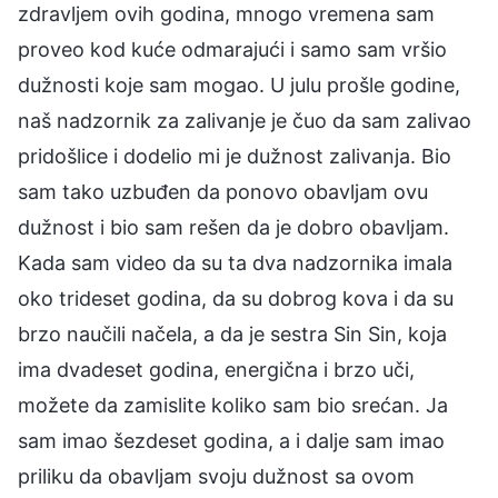
zdravljem ovih godina, mnogo vremena sam
proveo kod kuće odmarajući i samo sam vršio
dužnosti koje sam mogao. U julu prošle godine,
naš nadzornik za zalivanje je čuo da sam zalivao
pridošlice i dodelio mi je dužnost zalivanja. Bio
sam tako uzbuđen da ponovo obavljam ovu
dužnost i bio sam rešen da je dobro obavljam.
Kada sam video da su ta dva nadzornika imala
oko trideset godina, da su dobrog kova i da su
brzo naučili načela, a da je sestra Sin Sin, koja
ima dvadeset godina, energična i brzo uči,
možete da zamislite koliko sam bio srećan. Ja
sam imao šezdeset godina, a i dalje sam imao
priliku da obavljam svoju dužnost sa ovom