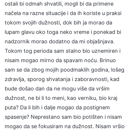
ostali bi odmah shvatili, mogli bi da primene
načela na razne situacije i da ih koriste u praksi
tokom svojih dužnosti, dok bih ja morao da
lupam glavu oko toga neko vreme i ponekad bi
nadzornik morao dodatno da mi objašnjava.
Tokom tog perioda sam stalno bio uznemiren i
nisam mogao mirno da spavam noću. Brinuo
sam se da zbog mojih poodmaklih godina, lošeg
zdravlja, sporog shvatanja i zaboravnosti, kad
bude došao dan da ne mogu više da vršim
dužnost, ne bi li to meni, kao verniku, bio kraj
puta? Da li bih i dalje mogao da postignem
spasenje? Neprestano sam bio potišten i nisam
mogao da se fokusiram na dužnost. Nisam vršio