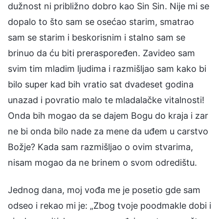
dužnost ni približno dobro kao Sin Sin. Nije mi se
dopalo to što sam se osećao starim, smatrao
sam se starim i beskorisnim i stalno sam se
brinuo da ću biti preraspoređen. Zavideo sam
svim tim mladim ljudima i razmišljao sam kako bi
bilo super kad bih vratio sat dvadeset godina
unazad i povratio malo te mladalačke vitalnosti!
Onda bih mogao da se dajem Bogu do kraja i zar
ne bi onda bilo nade za mene da uđem u carstvo
Božje? Kada sam razmišljao o ovim stvarima,
nisam mogao da ne brinem o svom odredištu.
Jednog dana, moj vođa me je posetio gde sam
odseo i rekao mi je: „Zbog tvoje poodmakle dobi i