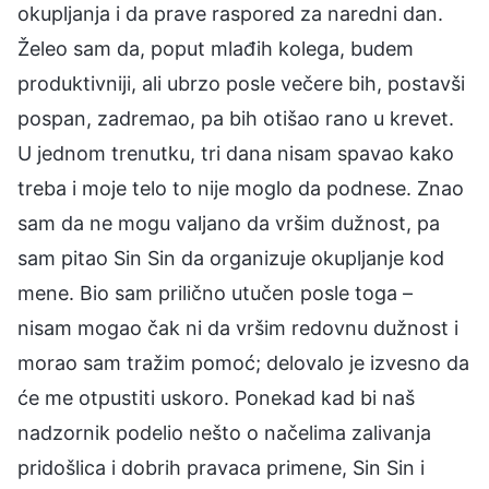
okupljanja i da prave raspored za naredni dan.
Želeo sam da, poput mlađih kolega, budem
produktivniji, ali ubrzo posle večere bih, postavši
pospan, zadremao, pa bih otišao rano u krevet.
U jednom trenutku, tri dana nisam spavao kako
treba i moje telo to nije moglo da podnese. Znao
sam da ne mogu valjano da vršim dužnost, pa
sam pitao Sin Sin da organizuje okupljanje kod
mene. Bio sam prilično utučen posle toga –
nisam mogao čak ni da vršim redovnu dužnost i
morao sam tražim pomoć; delovalo je izvesno da
će me otpustiti uskoro. Ponekad kad bi naš
nadzornik podelio nešto o načelima zalivanja
pridošlica i dobrih pravaca primene, Sin Sin i