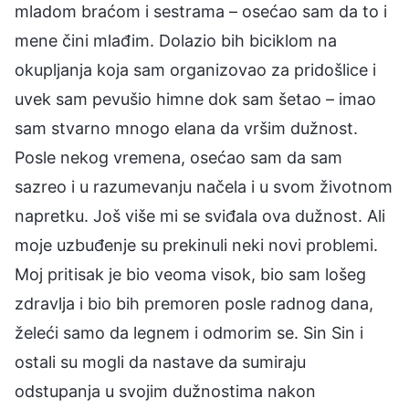
mladom braćom i sestrama – osećao sam da to i
mene čini mlađim. Dolazio bih biciklom na
okupljanja koja sam organizovao za pridošlice i
uvek sam pevušio himne dok sam šetao – imao
sam stvarno mnogo elana da vršim dužnost.
Posle nekog vremena, osećao sam da sam
sazreo i u razumevanju načela i u svom životnom
napretku. Još više mi se sviđala ova dužnost. Ali
moje uzbuđenje su prekinuli neki novi problemi.
Moj pritisak je bio veoma visok, bio sam lošeg
zdravlja i bio bih premoren posle radnog dana,
želeći samo da legnem i odmorim se. Sin Sin i
ostali su mogli da nastave da sumiraju
odstupanja u svojim dužnostima nakon