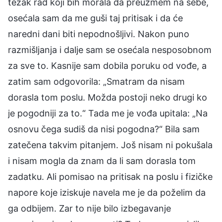
težak rad koji bih morala da preuzmem na sebe,
osećala sam da me guši taj pritisak i da će
naredni dani biti nepodnošljivi. Nakon puno
razmišljanja i dalje sam se osećala nesposobnom
za sve to. Kasnije sam dobila poruku od vođe, a
zatim sam odgovorila: „Smatram da nisam
dorasla tom poslu. Možda postoji neko drugi ko
je pogodniji za to.“ Tada me je vođa upitala: „Na
osnovu čega sudiš da nisi pogodna?“ Bila sam
zatečena takvim pitanjem. Još nisam ni pokušala
i nisam mogla da znam da li sam dorasla tom
zadatku. Ali pomisao na pritisak na poslu i fizičke
napore koje iziskuje navela me je da poželim da
ga odbijem. Zar to nije bilo izbegavanje