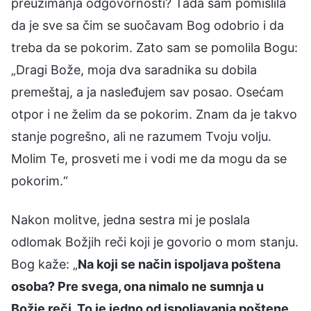
preuzimanja odgovornosti? Tada sam pomislila
da je sve sa čim se suočavam Bog odobrio i da
treba da se pokorim. Zato sam se pomolila Bogu:
„Dragi Bože, moja dva saradnika su dobila
premeštaj, a ja nasleđujem sav posao. Osećam
otpor i ne želim da se pokorim. Znam da je takvo
stanje pogrešno, ali ne razumem Tvoju volju.
Molim Te, prosveti me i vodi me da mogu da se
pokorim.“
Nakon molitve, jedna sestra mi je poslala
odlomak Božjih reči koji je govorio o mom stanju.
Bog kaže: „
Na koji se način ispoljava poštena
osoba? Pre svega, ona nimalo ne sumnja u
Božje reči. To je jedno od ispoljavanja poštene