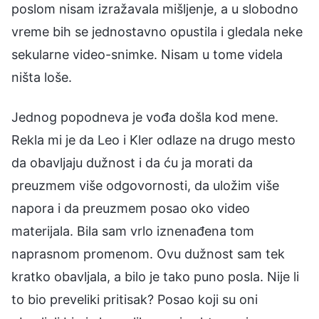
poslom nisam izražavala mišljenje, a u slobodno
vreme bih se jednostavno opustila i gledala neke
sekularne video-snimke. Nisam u tome videla
ništa loše.
Jednog popodneva je vođa došla kod mene.
Rekla mi je da Leo i Kler odlaze na drugo mesto
da obavljaju dužnost i da ću ja morati da
preuzmem više odgovornosti, da uložim više
napora i da preuzmem posao oko video
materijala. Bila sam vrlo iznenađena tom
naprasnom promenom. Ovu dužnost sam tek
kratko obavljala, a bilo je tako puno posla. Nije li
to bio preveliki pritisak? Posao koji su oni