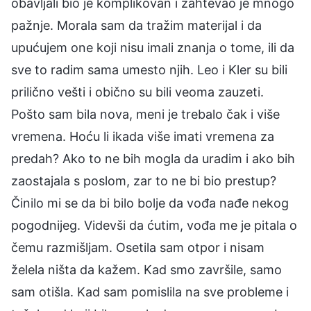
obavljali bio je komplikovan i zahtevao je mnogo
pažnje. Morala sam da tražim materijal i da
upućujem one koji nisu imali znanja o tome, ili da
sve to radim sama umesto njih. Leo i Kler su bili
prilično vešti i obično su bili veoma zauzeti.
Pošto sam bila nova, meni je trebalo čak i više
vremena. Hoću li ikada više imati vremena za
predah? Ako to ne bih mogla da uradim i ako bih
zaostajala s poslom, zar to ne bi bio prestup?
Činilo mi se da bi bilo bolje da vođa nađe nekog
pogodnijeg. Videvši da ćutim, vođa me je pitala o
čemu razmišljam. Osetila sam otpor i nisam
želela ništa da kažem. Kad smo završile, samo
sam otišla. Kad sam pomislila na sve probleme i