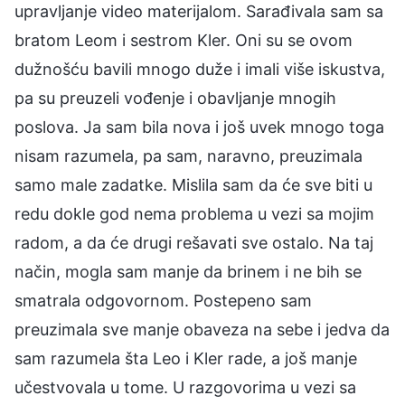
upravljanje video materijalom. Sarađivala sam sa
bratom Leom i sestrom Kler. Oni su se ovom
dužnošću bavili mnogo duže i imali više iskustva,
pa su preuzeli vođenje i obavljanje mnogih
poslova. Ja sam bila nova i još uvek mnogo toga
nisam razumela, pa sam, naravno, preuzimala
samo male zadatke. Mislila sam da će sve biti u
redu dokle god nema problema u vezi sa mojim
radom, a da će drugi rešavati sve ostalo. Na taj
način, mogla sam manje da brinem i ne bih se
smatrala odgovornom. Postepeno sam
preuzimala sve manje obaveza na sebe i jedva da
sam razumela šta Leo i Kler rade, a još manje
učestvovala u tome. U razgovorima u vezi sa