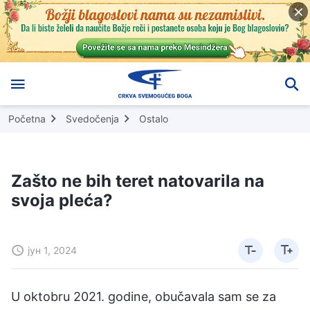
Početna
Svedočenja
Ostalo
Zašto ne bih teret natovarila na
svoja pleća?
јун 1, 2024
U oktobru 2021. godine, obučavala sam se za