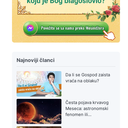
Najnoviji članci
Da li se Gospod zaista
vraća na oblaku?
Česta pojava krvavog
Meseca: astronomski
fenomen ili
upozorenje na
poslednje dane?