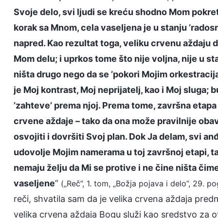
Svoje delo, svi ljudi se kreću shodno Mom pokret
korak sa Mnom, cela vaseljena je u stanju ’rados
napred. Kao rezultat toga, veliku crvenu aždaju 
Mom delu; i uprkos tome što nije voljna, nije u st
ništa drugo nego da se ’pokori Mojim orkestracij
je Moj kontrast, Moj neprijatelj, kao i Moj sluga;
’zahteve’ prema njoj. Prema tome, završna etap
crvene aždaje – tako da ona može pravilnije obav
osvojiti i dovršiti Svoj plan. Dok Ja delam, svi 
udovolje Mojim namerama u toj završnoj etapi, tak
nemaju želju da Mi se protive i ne čine ništa čim
vaseljene
”
(„Reč”, 1. tom, „Božja pojava i delo”, 29. pog
reči, shvatila sam da je velika crvena aždaja pred
velika crvena aždaja Bogu služi kao sredstvo za otkr