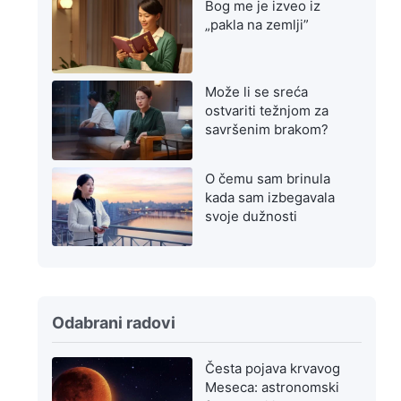
Bog me je izveo iz
„pakla na zemlji”
Može li se sreća
ostvariti težnjom za
savršenim brakom?
O čemu sam brinula
kada sam izbegavala
svoje dužnosti
Odabrani radovi
Česta pojava krvavog
Meseca: astronomski