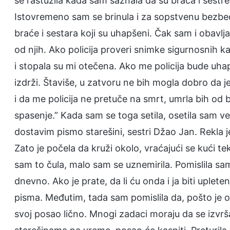
se rastužila kada sam saznala da su braća i sestr
Istovremeno sam se brinula i za sopstvenu bezbed
braće i sestara koji su uhapšeni. Čak sam i obavlj
od njih. Ako policija proveri snimke sigurnosnih
i stopala su mi otečena. Ako me policija bude uhap
izdrži. Štaviše, u zatvoru ne bih mogla dobro da j
i da me policija ne pretuče na smrt, umrla bih od
spasenje.” Kada sam se toga setila, osetila sam ve
dostavim pismo starešini, sestri Džao Jan. Rekla je d
Zato je počela da kruži okolo, vraćajući se kući te
sam to čula, malo sam se uznemirila. Pomislila sam
dnevno. Ako je prate, da li ću onda i ja biti uplet
pisma. Međutim, tada sam pomislila da, pošto je o
svoj posao lično. Mnogi zadaci moraju da se izv