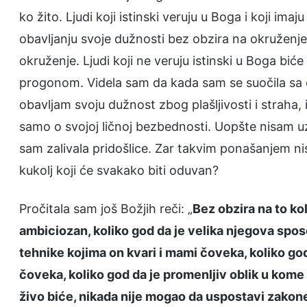
ko žito. Ljudi koji istinski veruju u Boga i koji imaj
obavljanju svoje dužnosti bez obzira na okruženje 
okruženje. Ljudi koji ne veruju istinski u Boga biće
progonom. Videla sam da kada sam se suočila sa 
obavljam svoju dužnost zbog plašljivosti i straha, 
samo o svojoj ličnoj bezbednosti. Uopšte nisam u
sam zalivala pridošlice. Zar takvim ponašanjem ni
kukolj koji će svakako biti oduvan?
Pročitala sam još Božjih reči: „
Bez obzira na to kol
ambiciozan, koliko god da je velika njegova spo
tehnike kojima on kvari i mami čoveka, koliko god
čoveka, koliko god da je promenljiv oblik u kome 
živo biće, nikada nije mogao da uspostavi zakone i