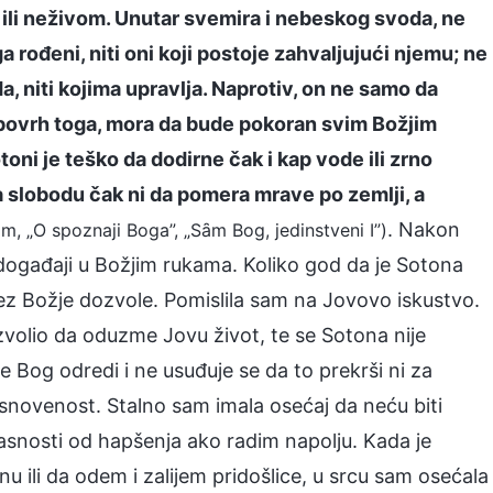
 ili neživom. Unutar svemira i nebeskog svoda, ne
a rođeni, niti oni koji postoje zahvaljujući njemu; ne
a, niti kojima upravlja. Naprotiv, on ne samo da
povrh toga, mora da bude pokoran svim Božjim
ni je teško da dodirne čak i kap vode ili zrno
 slobodu čak ni da pomera mrave po zemlji, a
. Nakon
tom, „O spoznaji Boga”, „Sȃm Bog, jedinstveni I”)
 i događaji u Božjim rukama. Koliko god da je Sotona
ez Božje dozvole. Pomislila sam na Jovovo iskustvo.
volio da oduzme Jovu život, te se Sotona nije
 Bog odredi i ne usuđuje se da to prekrši ni za
snovenost. Stalno sam imala osećaj da neću biti
snosti od hapšenja ako radim napolju. Kada je
 ili da odem i zalijem pridošlice, u srcu sam osećala