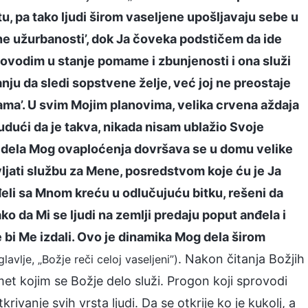
u, pa tako ljudi širom vaseljene upošljavaju sebe u
ne užurbanosti’, dok Ja čoveka podstičem da ide
dovodim u stanje pomame i zbunjenosti i ona služi
anju da sledi sopstvene želje, već joj ne preostaje
ama’. U svim Mojim planovima, velika crvena aždaja
 budući da je takva, nikada nisam ublažio Svoje
a dela Mog ovaploćenja dovršava se u domu velike
ljati službu za Mene, posredstvom koje ću je Ja
anđeli sa Mnom kreću u odlučujuću bitku, rešeni da
o da Mi se ljudi na zemlji predaju poput anđela i
e bi Me izdali. Ovo je dinamika Mog dela širom
. Nakon čitanja Božjih
lavlje, „Božje reči celoj vaseljeni”)
met kojim se Božje delo služi. Progon koji sprovodi
ivanje svih vrsta ljudi. Da se otkrije ko je kukolj, a