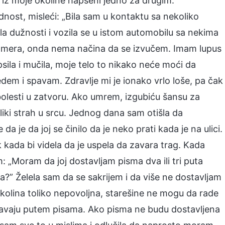
e iz moje okoline hapšeni jedno za drugim.
nost, misleći: „Bila sam u kontaktu sa nekoliko
ala dužnosti i vozila se u istom automobilu sa nekima
 kamera, onda nema načina da se izvučem. Imam lupus
sila i mučila, moje telo to nikako neće moći da
edem i spavam. Zdravlje mi je ionako vrlo loše, pa čak
 bolesti u zatvoru. Ako umrem, izgubiću šansu za
liki strah u srcu. Jednog dana sam otišla da
a je da joj se činilo da je neko prati kada je na ulici.
k kada bi videla da je uspela da zavara trag. Kada
: „Moram da joj dostavljam pisma dva ili tri puta
ena?” Želela sam da se sakrijem i da više ne dostavljam
kolina toliko nepovoljna, starešine ne mogu da rade
ršavaju putem pisama. Ako pisma ne budu dostavljena