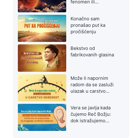
fenomen ili
upozorenje na
poslednje dane?
Konačno sam
pronašao put ka
pročišćenju
Bekstvo od
fabrikovanih glasina
Može li napornim
radom da se zasluži
ulazak u carstvo
nebesko?
Vera se javlja kada
čujemo Reč Božju:
dok istražujemo
istiniti put, treba da se
usmerimo na traganje