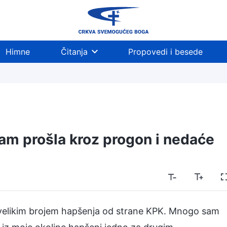
Himne
Čitanja
Propovedi i besede
am prošla kroz progon i nedaće
 velikim brojem hapšenja od strane KPK. Mnogo sam