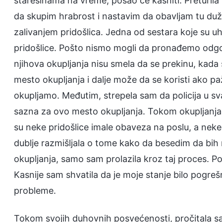
starešinama na vreme, posao će kasniti. Preturila
da skupim hrabrost i nastavim da obavljam tu dužn
zalivanjem pridošlica. Jedna od sestara koje su u
pridošlice. Pošto nismo mogli da pronađemo odgova
njihova okupljanja nisu smela da se prekinu, kada 
mesto okupljanja i dalje može da se koristi ako p
okupljamo. Međutim, strepela sam da policija u 
sazna za ovo mesto okupljanja. Tokom okupljanja,
su neke pridošlice imale obaveza na poslu, a neke
dublje razmišljala o tome kako da besedim da bih r
okupljanja, samo sam prolazila kroz taj proces. P
Kasnije sam shvatila da je moje stanje bilo pogreš
probleme.
Tokom svojih duhovnih posvećenosti, pročitala sa