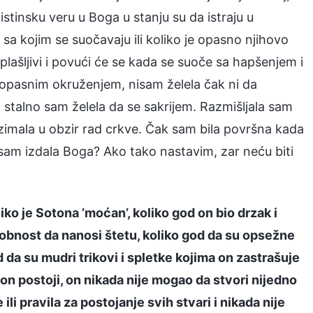
u istinsku veru u Boga u stanju su da istraju u
sa kojim se suočavaju ili koliko je opasno njihovo
 plašljivi i povući će se kada se suoče sa hapšenjem i
opasnim okruženjem, nisam želela čak ni da
i stalno sam želela da se sakrijem. Razmišljala sam
zimala u obzir rad crkve. Čak sam bila površna kada
sam izdala Boga? Ako tako nastavim, zar neću biti
iko je Sotona ’moćan’, koliko god on bio drzak i
sobnost da nanosi štetu, koliko god da su opsežne
 da su mudri trikovi i spletke kojima on zastrašuje
on postoji, on nikada nije mogao da stvori nijedno
li pravila za postojanje svih stvari i nikada nije