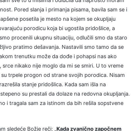
 sam sve to u mislima i odlučila da naprosto moram
ost. Pored slanja i primanja pisama, bavila sam se i
hapšene posetila je mesto na kojem se okupljaju
rajuću porodicu koja bi ugostila pridošlice, a
smo procenili ukupnu situaciju, odlučili smo da staro
ažljivo pratimo dešavanja. Nastavili smo tamo da se
svakom trenutku može da dođe i pohapsi nas ako
 srce nikako nije moglo da mi se smiri. U to vreme
 su trpele progon od strane svojih porodica. Nisam
azrešila stanje pridošlica. Kada sam išla na
ostepeno su prestali da dolaze na redovna okupljanja.
no i tragala sam za istinom da bih rešila sopstvene
m sledeće Božje reči: „
Kada zvanično započnem