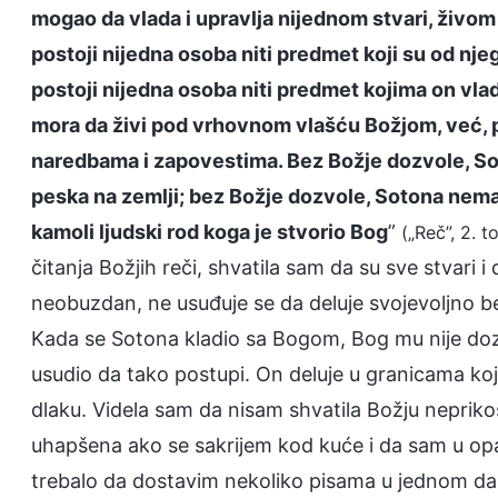
mogao da vlada i upravlja nijednom stvari, živom
postoji nijedna osoba niti predmet koji su od njeg
postoji nijedna osoba niti predmet kojima on vlad
mora da živi pod vrhovnom vlašću Božjom, već, 
naredbama i zapovestima. Bez Božje dozvole, Soto
peska na zemlji; bez Božje dozvole, Sotona nema
kamoli ljudski rod koga je stvorio Bog
”
(„Reč”, 2. 
čitanja Božjih reči, shvatila sam da su sve stvari
neobuzdan, ne usuđuje se da deluje svojevoljno b
Kada se Sotona kladio sa Bogom, Bog mu nije doz
usudio da tako postupi. On deluje u granicama koje
dlaku. Videla sam da nisam shvatila Božju nepriko
uhapšena ako se sakrijem kod kuće i da sam u opa
trebalo da dostavim nekoliko pisama u jednom danu