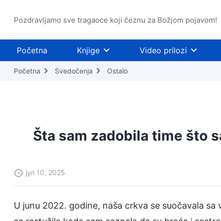
Pozdravljamo sve tragaoce koji čeznu za Božjom pojavom!
Početna
Knjige
Video prilozi
Početna
Svedočenja
Ostalo
Šta sam zadobila time što s
јул 10, 2025
U junu 2022. godine, naša crkva se suočavala sa