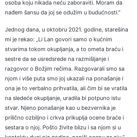
osoba koju nikada neću zaboraviti. Moram da
nađem šansu da joj se odužim u budućnosti.”
Jednog dana, u oktobru 2021. godine, starešina
mi je rekao: „Li Lan govori samo o kućnim
stvarima tokom okupljanja, a to ometa braću i
sestre da se usredsrede na razmišljanje i
razgovor o Božjim rečima. Razgovarali smo sa
njom i više puta smo joj ukazali na ponašanje i
ona je to verbalno prihvatila, ali čim bi se vratila
na sledeće okupljanje, uradila bi potpuno istu
stvar. Njeno ponašanje kao u bezvernika je
prilično ozbiljno i crkva prikuplja ocene braće i
sestara o njoj. Pošto živite blizu i sa njom si u