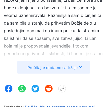
razotkrijem njeno ponašanje, Li Lan će morati da
bude uklonjena kao bezvernik i ta misao me je
veoma uznemiravala. Razmišljala sam o činjenici
da sam bila u stanju da prihvatim Božje delo u
poslednjim danima i da imam priliku da stremim
ka istini i da se spasem, sve zahvaljujući Li Lan
koja mi je propovedala jevanđelje. I tokom
perioda negativnosti i slabosti, Li Lan mi je stalno
pomagala i podržavala me. Štaviše, dok sam
Pročitajte dodatne sadržaje
obavljala svoje dužnosti, Li Lan mi je često
pomagala oko čuvanja dece i obavljanja kućnih
poslova. Kao što kaže izreka, „Na kapljicu
dobrote uzvrati izvorom vode”, i štaviše, Li Lan
mi je toliko pomogla, da, kad bih razotkrila njeno
Prethodno:
Da li je „biti tolerantan prema drugima”