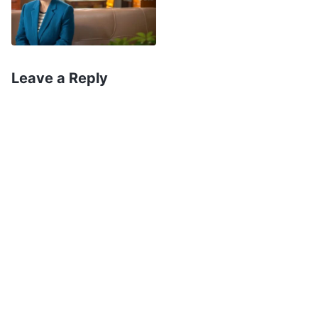
misleći: „Kad bih razotkrila ponašanje Li Lan, nju
bi možda ranije uklonili iz crkve, a braća i sestre
bi bili manje uznemireni. Ali, ako je prijavim
starešini, da li bi me Li Lan optužila da sam
Leave a Reply
nezahvalna i da nemam savesti kada sazna za
to? Kako bih se suočila s njom?” Imajući na umu
ove misli, osetila sam se veoma rastrzano i na
kraju, još uvek nisam dala ocenu Li Lan.
Nešto kasnije, sestra koja je radila na čišćenju je
došla na okupljanje sa nama i iznenada me
upitala da li poznajem Li Lan. Srce mi je poskočilo
i pomislila sam: „Zašto se sestra odjednom
raspituje za Li Lan? Kako da odgovorim? Ako
kažem da je znam, sestra će morati da me