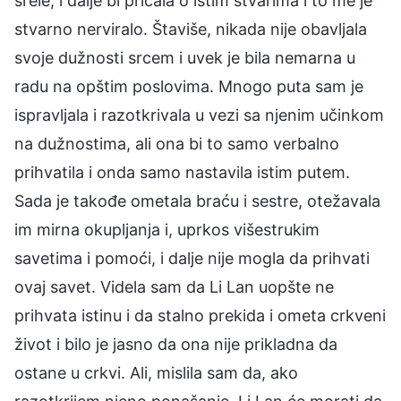
srele, i dalje bi pričala o istim stvarima i to me je
stvarno nerviralo. Štaviše, nikada nije obavljala
svoje dužnosti srcem i uvek je bila nemarna u
radu na opštim poslovima. Mnogo puta sam je
ispravljala i razotkrivala u vezi sa njenim učinkom
na dužnostima, ali ona bi to samo verbalno
prihvatila i onda samo nastavila istim putem.
Sada je takođe ometala braću i sestre, otežavala
im mirna okupljanja i, uprkos višestrukim
savetima i pomoći, i dalje nije mogla da prihvati
ovaj savet. Videla sam da Li Lan uopšte ne
prihvata istinu i da stalno prekida i ometa crkveni
život i bilo je jasno da ona nije prikladna da
ostane u crkvi. Ali, mislila sam da, ako