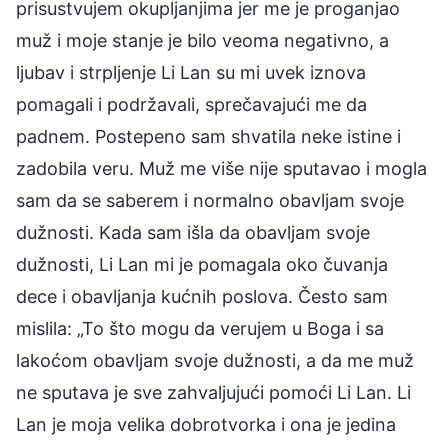
prisustvujem okupljanjima jer me je proganjao
muž i moje stanje je bilo veoma negativno, a
ljubav i strpljenje Li Lan su mi uvek iznova
pomagali i podržavali, sprečavajući me da
padnem. Postepeno sam shvatila neke istine i
zadobila veru. Muž me više nije sputavao i mogla
sam da se saberem i normalno obavljam svoje
dužnosti. Kada sam išla da obavljam svoje
dužnosti, Li Lan mi je pomagala oko čuvanja
dece i obavljanja kućnih poslova. Često sam
mislila: „To što mogu da verujem u Boga i sa
lakoćom obavljam svoje dužnosti, a da me muž
ne sputava je sve zahvaljujući pomoći Li Lan. Li
Lan je moja velika dobrotvorka i ona je jedina