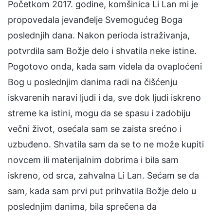
Početkom 2017. godine, komšinica Li Lan mi je
propovedala jevanđelje Svemogućeg Boga
poslednjih dana. Nakon perioda istraživanja,
potvrdila sam Božje delo i shvatila neke istine.
Pogotovo onda, kada sam videla da ovaploćeni
Bog u poslednjim danima radi na čišćenju
iskvarenih naravi ljudi i da, sve dok ljudi iskreno
streme ka istini, mogu da se spasu i zadobiju
večni život, osećala sam se zaista srećno i
uzbuđeno. Shvatila sam da se to ne može kupiti
novcem ili materijalnim dobrima i bila sam
iskreno, od srca, zahvalna Li Lan. Sećam se da
sam, kada sam prvi put prihvatila Božje delo u
poslednjim danima, bila sprečena da