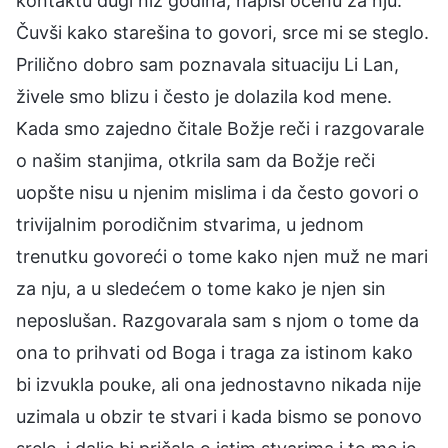
kontaktu dugi niz godina, napiši ocenu za nju.”
Čuvši kako starešina to govori, srce mi se steglo.
Prilično dobro sam poznavala situaciju Li Lan,
živele smo blizu i često je dolazila kod mene.
Kada smo zajedno čitale Božje reči i razgovarale
o našim stanjima, otkrila sam da Božje reči
uopšte nisu u njenim mislima i da često govori o
trivijalnim porodičnim stvarima, u jednom
trenutku govoreći o tome kako njen muž ne mari
za nju, a u sledećem o tome kako je njen sin
neposlušan. Razgovarala sam s njom o tome da
ona to prihvati od Boga i traga za istinom kako
bi izvukla pouke, ali ona jednostavno nikada nije
uzimala u obzir te stvari i kada bismo se ponovo