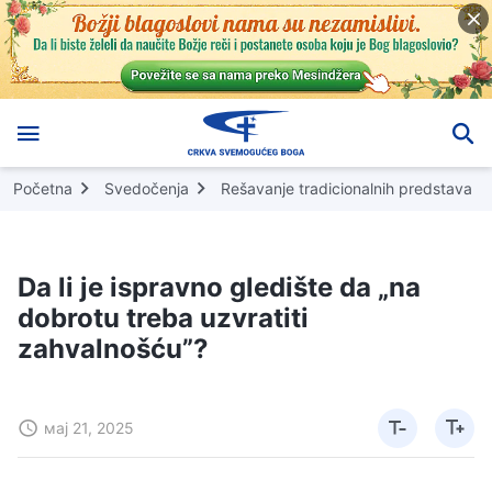
Početna
Svedočenja
Rešavanje tradicionalnih predstava
Da li je ispravno gledište da „na
dobrotu treba uzvratiti
zahvalnošću”?
мај 21, 2025