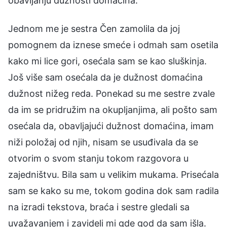
obavljanju dužnosti domaćina.
Jednom me je sestra Čen zamolila da joj
pomognem da iznese smeće i odmah sam osetila
kako mi lice gori, osećala sam se kao sluškinja.
Još više sam osećala da je dužnost domaćina
dužnost nižeg reda. Ponekad su me sestre zvale
da im se pridružim na okupljanjima, ali pošto sam
osećala da, obavljajući dužnost domaćina, imam
niži položaj od njih, nisam se usuđivala da se
otvorim o svom stanju tokom razgovora u
zajedništvu. Bila sam u velikim mukama. Prisećala
sam se kako su me, tokom godina dok sam radila
na izradi tekstova, braća i sestre gledali sa
uvažavanjem i zavideli mi gde god da sam išla.