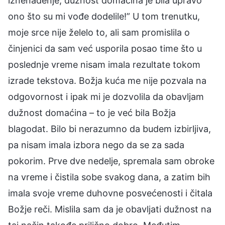
iznenađenje, dužnost domaćina je bila upravo
ono što su mi vođe dodelile!” U tom trenutku,
moje srce nije želelo to, ali sam promislila o
činjenici da sam već usporila posao time što u
poslednje vreme nisam imala rezultate tokom
izrade tekstova. Božja kuća me nije pozvala na
odgovornost i ipak mi je dozvolila da obavljam
dužnost domaćina – to je već bila Božja
blagodat. Bilo bi nerazumno da budem izbirljiva,
pa nisam imala izbora nego da se za sada
pokorim. Prve dve nedelje, spremala sam obroke
na vreme i čistila sobe svakog dana, a zatim bih
imala svoje vreme duhovne posvećenosti i čitala
Božje reči. Mislila sam da je obavljati dužnost na