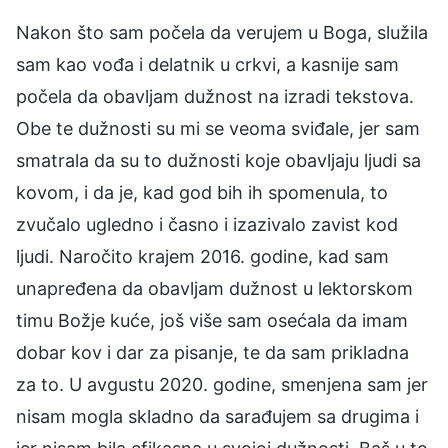
Nakon što sam počela da verujem u Boga, služila
sam kao vođa i delatnik u crkvi, a kasnije sam
počela da obavljam dužnost na izradi tekstova.
Obe te dužnosti su mi se veoma sviđale, jer sam
smatrala da su to dužnosti koje obavljaju ljudi sa
kovom, i da je, kad god bih ih spomenula, to
zvučalo ugledno i časno i izazivalo zavist kod
ljudi. Naročito krajem 2016. godine, kad sam
unapređena da obavljam dužnost u lektorskom
timu Božje kuće, još više sam osećala da imam
dobar kov i dar za pisanje, te da sam prikladna
za to. U avgustu 2020. godine, smenjena sam jer
nisam mogla skladno da sarađujem sa drugima i