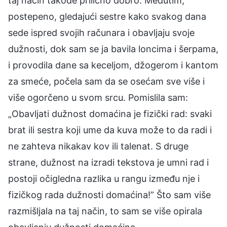
taj način takođe prilično dobro. Međutim,
postepeno, gledajući sestre kako svakog dana
sede ispred svojih računara i obavljaju svoje
dužnosti, dok sam se ja bavila loncima i šerpama,
i provodila dane sa keceljom, džogerom i kantom
za smeće, počela sam da se osećam sve više i
više ogorčeno u svom srcu. Pomislila sam:
„Obavljati dužnost domaćina je fizički rad: svaki
brat ili sestra koji ume da kuva može to da radi i
ne zahteva nikakav kov ili talenat. S druge
strane, dužnost na izradi tekstova je umni rad i
postoji očigledna razlika u rangu između nje i
fizičkog rada dužnosti domaćina!” Što sam više
razmišljala na taj način, to sam se više opirala