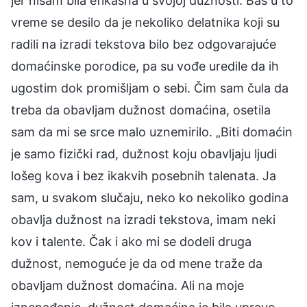
jer nisam bila efikasna u svojoj dužnosti. Baš u to
vreme se desilo da je nekoliko delatnika koji su
radili na izradi tekstova bilo bez odgovarajuće
domaćinske porodice, pa su vođe uredile da ih
ugostim dok promišljam o sebi. Čim sam čula da
treba da obavljam dužnost domaćina, osetila
sam da mi se srce malo uznemirilo. „Biti domaćin
je samo fizički rad, dužnost koju obavljaju ljudi
lošeg kova i bez ikakvih posebnih talenata. Ja
sam, u svakom slučaju, neko ko nekoliko godina
obavlja dužnost na izradi tekstova, imam neki
kov i talente. Čak i ako mi se dodeli druga
dužnost, nemoguće je da od mene traže da
obavljam dužnost domaćina. Ali na moje