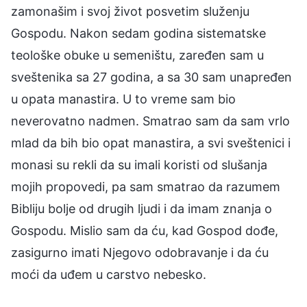
zamonašim i svoj život posvetim služenju
Gospodu. Nakon sedam godina sistematske
teološke obuke u semeništu, zaređen sam u
sveštenika sa 27 godina, a sa 30 sam unapređen
u opata manastira. U to vreme sam bio
neverovatno nadmen. Smatrao sam da sam vrlo
mlad da bih bio opat manastira, a svi sveštenici i
monasi su rekli da su imali koristi od slušanja
mojih propovedi, pa sam smatrao da razumem
Bibliju bolje od drugih ljudi i da imam znanja o
Gospodu. Mislio sam da ću, kad Gospod dođe,
zasigurno imati Njegovo odobravanje i da ću
moći da uđem u carstvo nebesko.