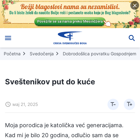
Početna
Svedočenja
Dobrodošlica povratku Gospodnjem
Sveštenikov put do kuće
мај 21, 2025
Moja porodica je katolička već generacijama.
Kad mi je bilo 20 godina, odlučio sam da se