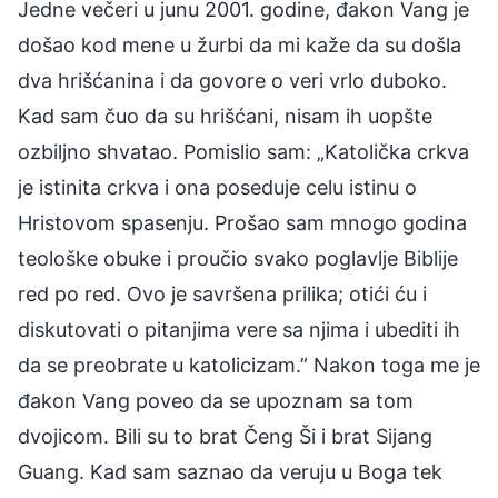
Jedne večeri u junu 2001. godine, đakon Vang je
došao kod mene u žurbi da mi kaže da su došla
dva hrišćanina i da govore o veri vrlo duboko.
Kad sam čuo da su hrišćani, nisam ih uopšte
ozbiljno shvatao. Pomislio sam: „Katolička crkva
je istinita crkva i ona poseduje celu istinu o
Hristovom spasenju. Prošao sam mnogo godina
teološke obuke i proučio svako poglavlje Biblije
red po red. Ovo je savršena prilika; otići ću i
diskutovati o pitanjima vere sa njima i ubediti ih
da se preobrate u katolicizam.” Nakon toga me je
đakon Vang poveo da se upoznam sa tom
dvojicom. Bili su to brat Čeng Ši i brat Sijang
Guang. Kad sam saznao da veruju u Boga tek