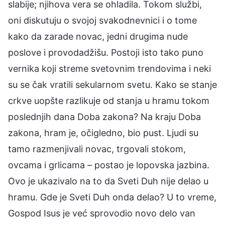
slabije; njihova vera se ohladila. Tokom službi,
oni diskutuju o svojoj svakodnevnici i o tome
kako da zarade novac, jedni drugima nude
poslove i provodadžišu. Postoji isto tako puno
vernika koji streme svetovnim trendovima i neki
su se čak vratili sekularnom svetu. Kako se stanje
crkve uopšte razlikuje od stanja u hramu tokom
poslednjih dana Doba zakona? Na kraju Doba
zakona, hram je, očigledno, bio pust. Ljudi su
tamo razmenjivali novac, trgovali stokom,
ovcama i grlicama – postao je lopovska jazbina.
Ovo je ukazivalo na to da Sveti Duh nije delao u
hramu. Gde je Sveti Duh onda delao? U to vreme,
Gospod Isus je već sprovodio novo delo van