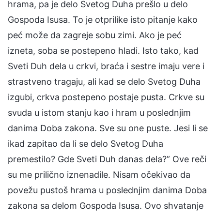
hrama, pa je delo Svetog Duha prešlo u delo
Gospoda Isusa. To je otprilike isto pitanje kako
peć može da zagreje sobu zimi. Ako je peć
izneta, soba se postepeno hladi. Isto tako, kad
Sveti Duh dela u crkvi, braća i sestre imaju vere i
strastveno tragaju, ali kad se delo Svetog Duha
izgubi, crkva postepeno postaje pusta. Crkve su
svuda u istom stanju kao i hram u poslednjim
danima Doba zakona. Sve su one puste. Jesi li se
ikad zapitao da li se delo Svetog Duha
premestilo? Gde Sveti Duh danas dela?” Ove reči
su me prilično iznenadile. Nisam očekivao da
povežu pustoš hrama u poslednjim danima Doba
zakona sa delom Gospoda Isusa. Ovo shvatanje