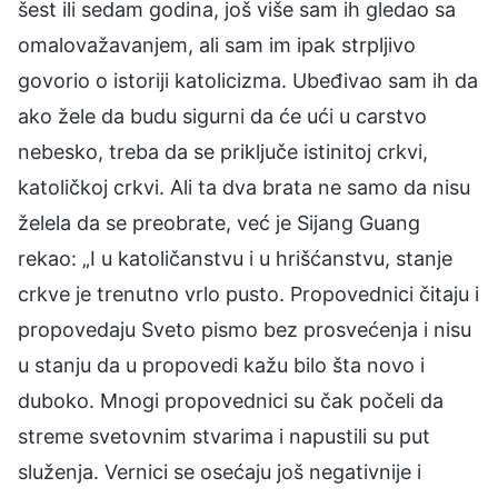
šest ili sedam godina, još više sam ih gledao sa
omalovažavanjem, ali sam im ipak strpljivo
govorio o istoriji katolicizma. Ubeđivao sam ih da
ako žele da budu sigurni da će ući u carstvo
nebesko, treba da se priključe istinitoj crkvi,
katoličkoj crkvi. Ali ta dva brata ne samo da nisu
želela da se preobrate, već je Sijang Guang
rekao: „I u katoličanstvu i u hrišćanstvu, stanje
crkve je trenutno vrlo pusto. Propovednici čitaju i
propovedaju Sveto pismo bez prosvećenja i nisu
u stanju da u propovedi kažu bilo šta novo i
duboko. Mnogi propovednici su čak počeli da
streme svetovnim stvarima i napustili su put
služenja. Vernici se osećaju još negativnije i