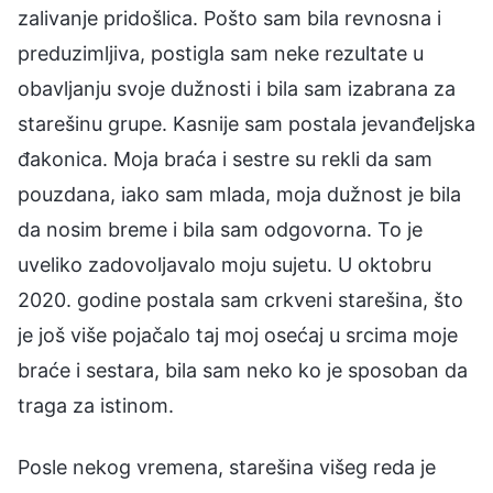
zalivanje pridošlica. Pošto sam bila revnosna i
preduzimljiva, postigla sam neke rezultate u
obavljanju svoje dužnosti i bila sam izabrana za
starešinu grupe. Kasnije sam postala jevanđeljska
đakonica. Moja braća i sestre su rekli da sam
pouzdana, iako sam mlada, moja dužnost je bila
da nosim breme i bila sam odgovorna. To je
uveliko zadovoljavalo moju sujetu. U oktobru
2020. godine postala sam crkveni starešina, što
je još više pojačalo taj moj osećaj u srcima moje
braće i sestara, bila sam neko ko je sposoban da
traga za istinom.
Posle nekog vremena, starešina višeg reda je