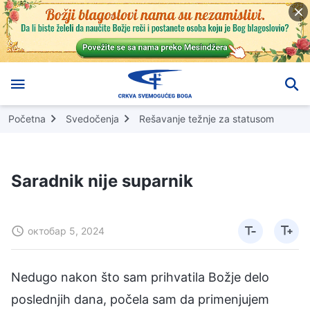
Početna
Svedočenja
Rešavanje težnje za statusom
Saradnik nije suparnik
октобар 5, 2024
Nedugo nakon što sam prihvatila Božje delo
poslednjih dana, počela sam da primenjujem