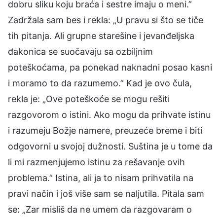
dobru sliku koju braća i sestre imaju o meni.”
Zadržala sam bes i rekla: „U pravu si što se tiče
tih pitanja. Ali grupne starešine i jevanđeljska
đakonica se suočavaju sa ozbiljnim
poteškoćama, pa ponekad naknadni posao kasni
i moramo to da razumemo.” Kad je ovo čula,
rekla je: „Ove poteškoće se mogu rešiti
razgovorom o istini. Ako mogu da prihvate istinu
i razumeju Božje namere, preuzeće breme i biti
odgovorni u svojoj dužnosti. Suština je u tome da
li mi razmenjujemo istinu za rešavanje ovih
problema.” Istina, ali ja to nisam prihvatila na
pravi način i još više sam se naljutila. Pitala sam
se: „Zar misliš da ne umem da razgovaram o