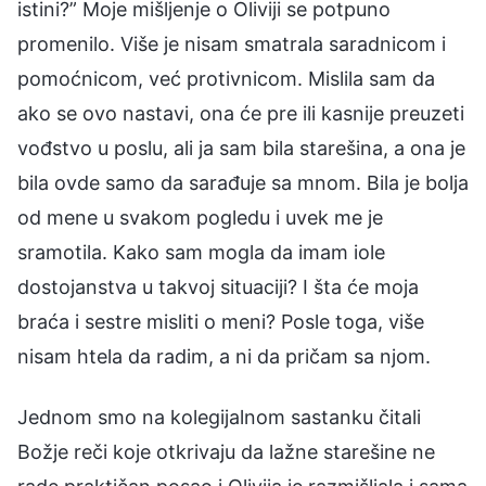
istini?” Moje mišljenje o Oliviji se potpuno
promenilo. Više je nisam smatrala saradnicom i
pomoćnicom, već protivnicom. Mislila sam da
ako se ovo nastavi, ona će pre ili kasnije preuzeti
vođstvo u poslu, ali ja sam bila starešina, a ona je
bila ovde samo da sarađuje sa mnom. Bila je bolja
od mene u svakom pogledu i uvek me je
sramotila. Kako sam mogla da imam iole
dostojanstva u takvoj situaciji? I šta će moja
braća i sestre misliti o meni? Posle toga, više
nisam htela da radim, a ni da pričam sa njom.
Jednom smo na kolegijalnom sastanku čitali
Božje reči koje otkrivaju da lažne starešine ne