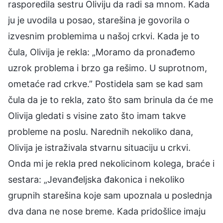
rasporedila sestru Oliviju da radi sa mnom. Kada
ju je uvodila u posao, starešina je govorila o
izvesnim problemima u našoj crkvi. Kada je to
čula, Olivija je rekla: „Moramo da pronađemo
uzrok problema i brzo ga rešimo. U suprotnom,
ometaće rad crkve.” Postidela sam se kad sam
čula da je to rekla, zato što sam brinula da će me
Olivija gledati s visine zato što imam takve
probleme na poslu. Narednih nekoliko dana,
Olivija je istraživala stvarnu situaciju u crkvi.
Onda mi je rekla pred nekolicinom kolega, braće i
sestara: „Jevanđeljska đakonica i nekoliko
grupnih starešina koje sam upoznala u poslednja
dva dana ne nose breme. Kada pridošlice imaju