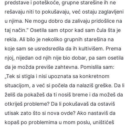
predstave i poteškoće, grupne starešine ih ne
rešavaju niti to pokušavaju, već ostaju zaglavljeni
u njima. Ne mogu dobro da zalivaju pridošlice na
taj način.” Osetila sam otpor kad sam čula šta je
rekla. Ali bilo je nekoliko grupnih starešina na
koje sam se usredsredila da ih kultivišem. Prema
njoj, nijedan od njih nije bio dobar, pa sam osetila
da je možda previše zahtevna. Pomislila sam:
„Tek si stigla i nisi upoznata sa konkretnom
situacijom, a već si počela da nalaziš greške. Da li
želiš da pokažeš da ti nosiš breme i da možeš da
otkriješ probleme? Da li pokušavaš da ostaviš
utisak zato što si nova ovde? Ako nastaviš da
kopaš po problemima u mom poslu, uništićeš