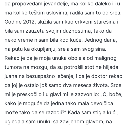
da propovedam jevanđelje, ma koliko daleko ili u
ma koliko teškim uslovima, radila sam to od srca.
Godine 2012, služila sam kao crkveni starešina i
bila sam zauzeta svojim dužnostima, tako da
neko vreme nisam bila kod kuće. Jednog dana,
na putu ka okupljanju, srela sam svog sina.
Rekao je da je moja unuka obolela od malignog
tumora na mozgu, da su potrošili stotine hiljada
juana na bezuspešno lečenje, i da je doktor rekao
da joj je ostalo još samo dva meseca života. Srce
mi je preskočilo i u glavi mi je zazvonilo: „O, bože,
kako je moguće da jedna tako mala devojčica
može tako da se razboli?” Kada sam stigla kući,
ugledala sam unuku sa zavijenom glavom, na