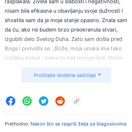
rasplakala. Živela sam u slabosti i negativnosti,
nisam bila efikasna u obavljanju svoje dužnosti i
shvatila sam da je moje stanje opasno. Znala sam
da ću, ako ne budem brzo preokrenula stvari,
izgubiti delo Svetog Duha. Zato sam došla pred
Boga i pomolila se: „Bože, moja unuka ima tako
ozbiljnu bolest i mene to baš mnogo boli. Molim
Te da bdiš nad mojim srcem i da me prosvetiš da
Pročitajte dodatne sadržaje
shvatim Tvoju nameru.” Kasnije sam pročitala
odlomak Božjih reči: „
Normalno je da ljudi, dok
su podvrgnuti kušnjama, budu slabi, da u sebi
nose negativnost ili da ne mogu jasno da
sagledaju Božje namere ili svoj put ka
praktičnom delovanju. Ali generalno govoreći, ti
Prethodno:
Nakon što se rasprši želja za blagoslovima