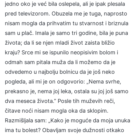
jedno oko je već bila oslepela, ali je ipak plesala
pred televizorom. Obuzela me je tuga, naprosto
nisam mogla da prihvatim tu stvarnost i briznula
sam u plač. Imala je samo tri godine, bila je puna
života; da li se njen mladi život zaista bližio
kraju? Srce mi se ispunilo neopisivim bolom i
odmah sam pitala muža da li možemo da je
odvedemo u najbolju bolnicu da je još neko
pogleda, ali mi je on odgovorio: „Nema svrhe,
prekasno je, nema joj leka, ostala su joj još samo
dva meseca života.” Posle tih muževih reči,
čitave noći nisam mogla oka da sklopim.
Razmišljala sam: „Kako je moguće da moja unuka
ima tu bolest? Obavljam svoje dužnosti otkako