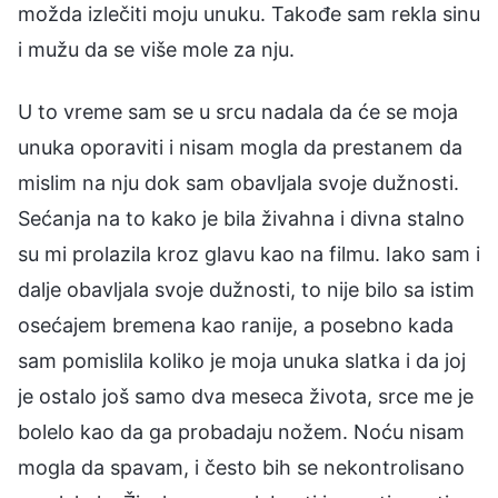
možda izlečiti moju unuku. Takođe sam rekla sinu
i mužu da se više mole za nju.
U to vreme sam se u srcu nadala da će se moja
unuka oporaviti i nisam mogla da prestanem da
mislim na nju dok sam obavljala svoje dužnosti.
Sećanja na to kako je bila živahna i divna stalno
su mi prolazila kroz glavu kao na filmu. Iako sam i
dalje obavljala svoje dužnosti, to nije bilo sa istim
osećajem bremena kao ranije, a posebno kada
sam pomislila koliko je moja unuka slatka i da joj
je ostalo još samo dva meseca života, srce me je
bolelo kao da ga probadaju nožem. Noću nisam
mogla da spavam, i često bih se nekontrolisano