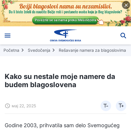
Početna
Svedočenja
Rešavanje namera za blagoslovima
Kako su nestale moje namere da
budem blagoslovena
мај 22, 2025
Godine 2003, prihvatila sam delo Svemogućeg