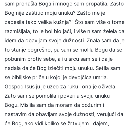
sam pronašla Boga i mnogo sam propatila. Zašto
Bog nije zaštitio moju unuku? Zašto me je
zadesila tako velika kušnja?” Što sam više o tome
razmišljala, to je bol bio jači, i više nisam želela da
idem da obavljam svoje dužnosti. Znala sam da je
to stanje pogrešno, pa sam se molila Bogu da se
pobunim protiv sebe, ali u srcu sam se i dalje
nadala da će Bog izlečiti moju unuku. Setila sam
se biblijske priče u kojoj je devojčica umrla.
Gospod Isus ju je uzeo za ruku i ona je oživela.
Zato sam se pomolila i poverila svoju unuku
Bogu. Mislila sam da moram da požurim i
nastavim da obavljam svoje dužnosti, verujući da
će Bog, ako vidi koliko se žrtvujem i dajem,