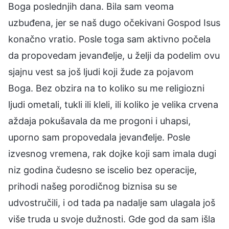
Boga poslednjih dana. Bila sam veoma
uzbuđena, jer se naš dugo očekivani Gospod Isus
konačno vratio. Posle toga sam aktivno počela
da propovedam jevanđelje, u želji da podelim ovu
sjajnu vest sa još ljudi koji žude za pojavom
Boga. Bez obzira na to koliko su me religiozni
ljudi ometali, tukli ili kleli, ili koliko je velika crvena
aždaja pokušavala da me progoni i uhapsi,
uporno sam propovedala jevanđelje. Posle
izvesnog vremena, rak dojke koji sam imala dugi
niz godina čudesno se iscelio bez operacije,
prihodi našeg porodičnog biznisa su se
udvostručili, i od tada pa nadalje sam ulagala još
više truda u svoje dužnosti. Gde god da sam išla