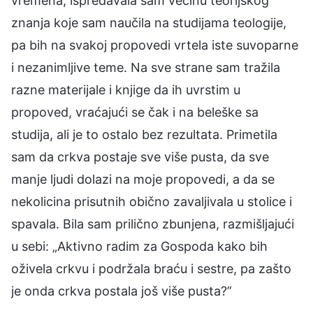
vremena, ispredavala sam većinu teorijskog
znanja koje sam naučila na studijama teologije,
pa bih na svakoj propovedi vrtela iste suvoparne
i nezanimljive teme. Na sve strane sam tražila
razne materijale i knjige da ih uvrstim u
propoved, vraćajući se čak i na beleške sa
studija, ali je to ostalo bez rezultata. Primetila
sam da crkva postaje sve više pusta, da sve
manje ljudi dolazi na moje propovedi, a da se
nekolicina prisutnih obično zavaljivala u stolice i
spavala. Bila sam prilično zbunjena, razmišljajući
u sebi: „Aktivno radim za Gospoda kako bih
oživela crkvu i podržala braću i sestre, pa zašto
je onda crkva postala još više pusta?”