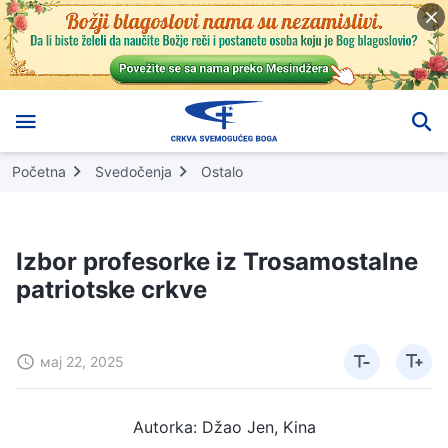
Početna
Svedočenja
Ostalo
Izbor profesorke iz Trosamostalne
patriotske crkve
мај 22, 2025
Autorka: Džao Jen, Kina