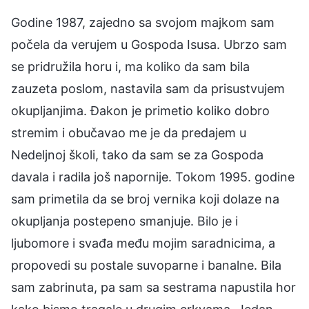
Godine 1987, zajedno sa svojom majkom sam
počela da verujem u Gospoda Isusa. Ubrzo sam
se pridružila horu i, ma koliko da sam bila
zauzeta poslom, nastavila sam da prisustvujem
okupljanjima. Đakon je primetio koliko dobro
stremim i obučavao me je da predajem u
Nedeljnoj školi, tako da sam se za Gospoda
davala i radila još napornije. Tokom 1995. godine
sam primetila da se broj vernika koji dolaze na
okupljanja postepeno smanjuje. Bilo je i
ljubomore i svađa među mojim saradnicima, a
propovedi su postale suvoparne i banalne. Bila
sam zabrinuta, pa sam sa sestrama napustila hor