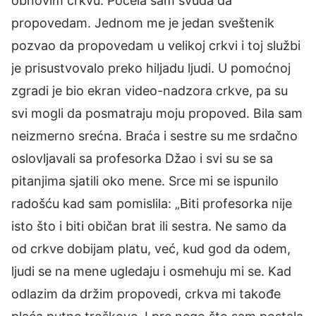
obnovim crkvu. Počela sam svuda da
propovedam. Jednom me je jedan sveštenik
pozvao da propovedam u velikoj crkvi i toj službi
je prisustvovalo preko hiljadu ljudi. U pomoćnoj
zgradi je bio ekran video-nadzora crkve, pa su
svi mogli da posmatraju moju propoved. Bila sam
neizmerno srećna. Braća i sestre su me srdačno
oslovljavali sa profesorka Džao i svi su se sa
pitanjima sjatili oko mene. Srce mi se ispunilo
radošću kad sam pomislila: „Biti profesorka nije
isto što i biti običan brat ili sestra. Ne samo da
od crkve dobijam platu, već, kud god da odem,
ljudi se na mene ugledaju i osmehuju mi se. Kad
odlazim da držim propovedi, crkva mi takođe