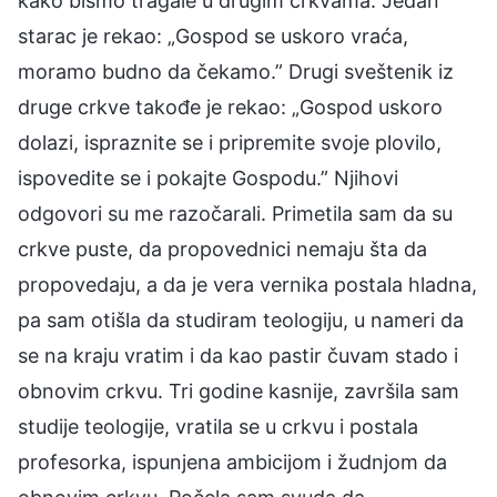
kako bismo tragale u drugim crkvama. Jedan
starac je rekao: „Gospod se uskoro vraća,
moramo budno da čekamo.” Drugi sveštenik iz
druge crkve takođe je rekao: „Gospod uskoro
dolazi, ispraznite se i pripremite svoje plovilo,
ispovedite se i pokajte Gospodu.” Njihovi
odgovori su me razočarali. Primetila sam da su
crkve puste, da propovednici nemaju šta da
propovedaju, a da je vera vernika postala hladna,
pa sam otišla da studiram teologiju, u nameri da
se na kraju vratim i da kao pastir čuvam stado i
obnovim crkvu. Tri godine kasnije, završila sam
studije teologije, vratila se u crkvu i postala
profesorka, ispunjena ambicijom i žudnjom da