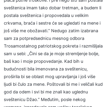
plaća putne troškove. I pre nego što sam postala
sveštenica imam tako dobar tretman, a budem li
postala sveštenica i propovedala u velikim
crkvama, braća i sestre će se ugledati na mene i
još više me obožavati.” Nedugo zatim izabrana
sam za potpredsednicu mesnog odbora
Trosamostalnog patriotskog pokreta i razmišljala
sam u sebi: „Čini se da je moje stremljenje bolje,
baš kao i moje propovedanje. Kad bih u
budućnosti bila imenovana za sveštenicu,
proširila bi se oblast mog upravljanja i još više
ljudi bi čulo za mene. Poštovali bi me i veličali kud
god da odem i svi bi me znali kao uglednu
sveštenicu Džao.” Međutim, posle nekog